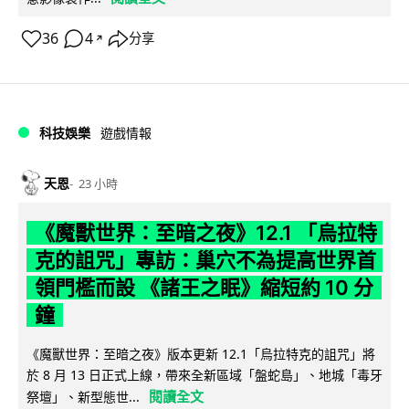
36
4
分享
↗
科技娛樂
遊戲情報
天恩
23 小時
《魔獸世界：至暗之夜》12.1 「烏拉特
克的詛咒」專訪：巢穴不為提高世界首
領門檻而設 《諸王之眠》縮短約 10 分
鐘
《魔獸世界：至暗之夜》版本更新 12.1「烏拉特克的詛咒」將
於 8 月 13 日正式上線，帶來全新區域「盤蛇島」、地城「毒牙
閱讀全文
祭壇」、新型態世...