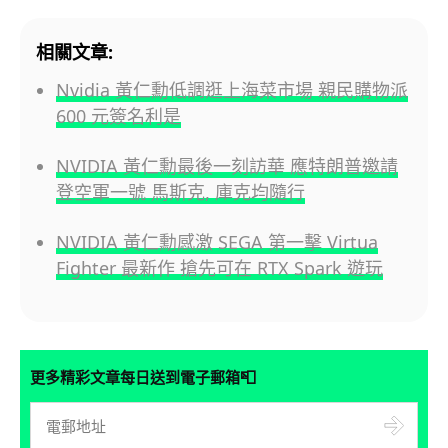
相關文章:
Nvidia 黃仁勳低調逛上海菜市場 親民購物派
600 元簽名利是
NVIDIA 黃仁勳最後一刻訪華 應特朗普邀請
登空軍一號 馬斯克, 庫克均隨行
NVIDIA 黃仁勳感激 SEGA 第一擊 Virtua
Fighter 最新作 搶先可在 RTX Spark 遊玩
📮
更多精彩文章每日送到電子郵箱