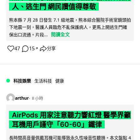
人、逃生門 網民讚值得尊敬
熊本縣 7 月 28 日發生 7.1 級地震，熊本綜合醫院手術室鏡頭拍
下地震一刻，醫護人員臨危不亂保護病人，更馬上開逃生門確
閱讀全文
保出口流通。片段...
47
15
分享
↗
科技娛樂
生活科技
健康
arthur
8 小時
AirPods 用家注意聽力響紅燈 醫學界籲
耳機用戶謹守「60-60」鐵律
長時間高音量佩戴耳機可能導致永久性噪音性聽損。本文盤點 4