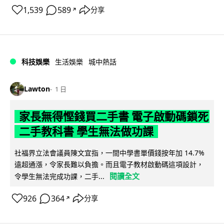
1,539
589
分享
↗
科技娛樂
生活娛樂
城中熱話
Lawton
1 日
家長無得慳錢買二手書 電子啟動碼鎖死
二手教科書 學生無法做功課
社福界立法會議員陳文宜指，一間中學書單價錢按年加 14.7%
遠超通漲，令家長難以負擔。而且電子教材啟動碼這項設計，
閱讀全文
令學生無法完成功課，二手...
926
364
分享
↗