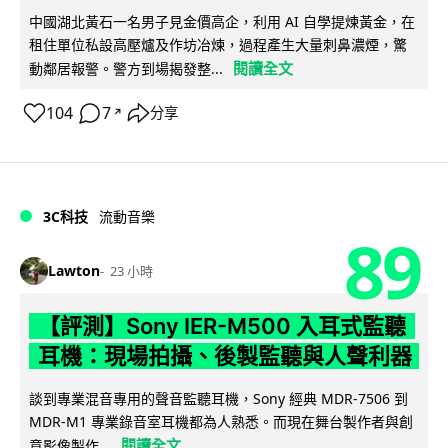
中國湖北黃石一名男子見金價高企，利用 AI 自學提煉黃金，在
租住單位私設高壓爐及作坊冶煉，過程產生大量刺鼻濃煙，驚
閱讀全文
動鄰居報警。警方到場揭發整...
104
7
分享
↗
3C科技
流動音樂
89
Lawton
23 小時
【評測】Sony IER-M500 入耳式監聽
耳機：現場拍攝、後製監聽與人聲利器
談到專業混音專用的聲音監聽耳機，Sony 經典 MDR-7506 到
MDR-M1 專業錄音室耳機都為人熟悉。而現在舞台製作者與創
閱讀全文
意影像製作...