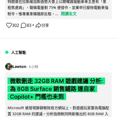
特朗普在拉斯維加斯造勢大會上公開嘲諷電動車車主患有「里
程焦慮病」，聲稱電量剩 75% 便發作，並重申已廢除電動車強
閱讀全文
制令。惟專業車媒隨即反駁，...
302
83
分享
↗
人工智能
Lawton
4 小時
微軟刪走 32GB RAM 遊戲建議 分析:
為 8GB Surface 銷售鋪路 連自家
Copilot+ 門檻也未到
Microsoft 被發現靜靜刪除官方網站上，對遊戲玩家要為電腦配
置 32GB RAM 的建議。分析指微軟同時新推出的 8GB RAM 入