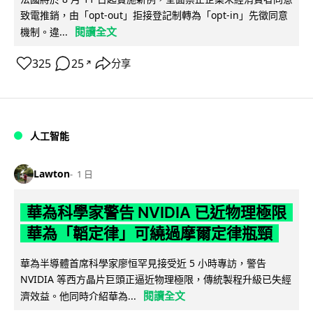
致電推銷，由「opt-out」拒接登記制轉為「opt-in」先徵同意
閱讀全文
機制。違...
325
25
分享
↗
人工智能
Lawton
1 日
華為科學家警告 NVIDIA 已近物理極限
華為「韜定律」可繞過摩爾定律瓶頸
華為半導體首席科學家廖恒罕見接受近 5 小時專訪，警告
NVIDIA 等西方晶片巨頭正逼近物理極限，傳統製程升級已失經
閱讀全文
濟效益。他同時介紹華為...