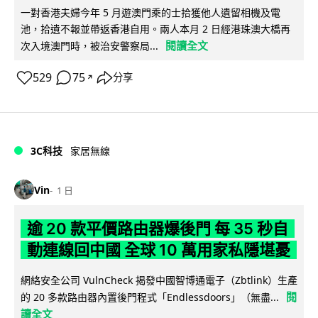
一對香港夫婦今年 5 月遊澳門乘的士拾獲他人遺留相機及電
池，拾遺不報並帶返香港自用。兩人本月 2 日經港珠澳大橋再
閱讀全文
次入境澳門時，被治安警察局...
529
75
分享
↗
3C科技
家居無線
Vin
1 日
逾 20 款平價路由器爆後門 每 35 秒自
動連線回中國 全球 10 萬用家私隱堪憂
網絡安全公司 VulnCheck 揭發中國智博通電子（Zbtlink）生產
閱
的 20 多款路由器內置後門程式「Endlessdoors」（無盡...
讀全文