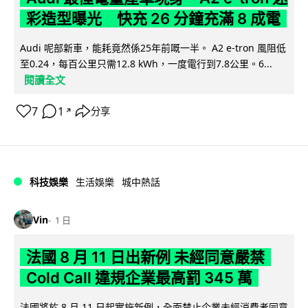
彩造型曝光 快充 26 分鐘充滿 8 成電
Audi 呢部新車，能耗竟然係25年前嘅一半。 A2 e-tron 風阻低
至0.24，每百公里只需12.8 kWh，一度電行到7.8公里。6...
閱讀全文
7
1
分享
↗
科技娛樂
生活娛樂
城中熱話
Vin
1 日
法國 8 月 11 日出新例 未經同意嚴禁
Cold Call 違規企業最高罰 345 萬
法國將於 8 月 11 日起實施新例，全面禁止企業未經消費者同意