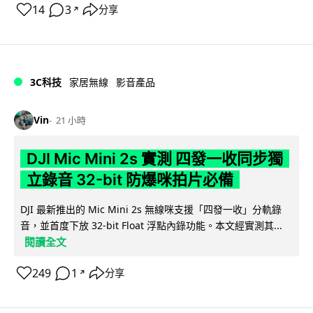
14
3
分享
↗
3C科技
家居無線
影音產品
Vin
21 小時
DJI Mic Mini 2s 實測 四發一收同步獨
立錄音 32-bit 防爆咪拍片必備
DJI 最新推出的 Mic Mini 2s 無線咪支援「四發一收」分軌錄
音，並首度下放 32-bit Float 浮點內錄功能。本文經實測其...
閱讀全文
249
1
分享
↗