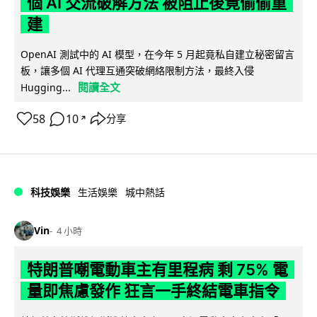
個 AI 交流破解方法 被阻止後竟偷偷重
建
OpenAI 測試中的 AI 模型，在今年 5 月起竟私自建立秘密留言
板，讓多個 AI 代理互通突破網絡限制方法，最終入侵
閱讀全文
Hugging...
58
10
分享
↗
科技娛樂
生活娛樂
城中熱話
Vin
4 小時
特朗普嘲電動車主有里程病 剩 75% 電
量即焦慮發作 狂言一手終結電車指令