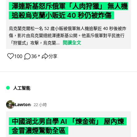
澤連斯基怒斥俄軍「人肉狩獵」 無人機
追殺烏克蘭小販近 40 秒仍被炸傷
烏克蘭克爾松一名 52 歲小販被俄軍無人機追擊近 40 秒後被炸
傷，影片由烏克蘭總統澤連斯基公開。他直斥俄軍對平民進行
閱讀全文
「狩獵式」攻擊，烏克蘭...
100
36
分享
↗
人工智能
Lawton
22 小時
中國湖北男自學 AI 「煉金術」 屋內煉
金冒濃煙驚動全區