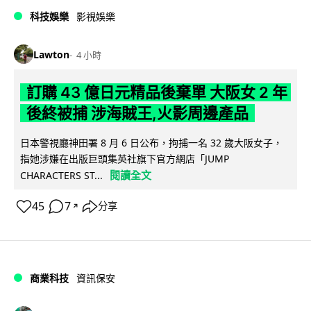
科技娛樂
影視娛樂
Lawton
4 小時
訂購 43 億日元精品後棄單 大阪女 2 年
後終被捕 涉海賊王,火影周邊產品
日本警視廳神田署 8 月 6 日公布，拘捕一名 32 歲大阪女子，
指她涉嫌在出版巨頭集英社旗下官方網店「JUMP
閱讀全文
CHARACTERS ST...
45
7
分享
↗
商業科技
資訊保安