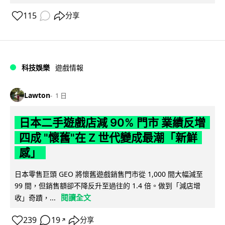
115
分享
科技娛樂
遊戲情報
Lawton
1 日
日本二手遊戲店減 90% 門市 業績反增
四成 "懷舊"在 Z 世代變成最潮「新鮮
感」
日本零售巨頭 GEO 將懷舊遊戲銷售門市從 1,000 間大幅減至
99 間，但銷售額卻不降反升至過往的 1.4 倍。做到「減店增
閱讀全文
收」奇蹟，...
239
19
分享
↗