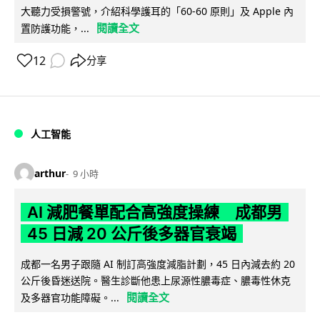
大聽力受損警號，介紹科學護耳的「60-60 原則」及 Apple 內
閱讀全文
置防護功能，...
12
分享
人工智能
arthur
9 小時
AI 減肥餐單配合高強度操練 成都男
45 日減 20 公斤後多器官衰竭
成都一名男子跟隨 AI 制訂高強度減脂計劃，45 日內減去約 20
公斤後昏迷送院。醫生診斷他患上尿源性膿毒症、膿毒性休克
閱讀全文
及多器官功能障礙。...