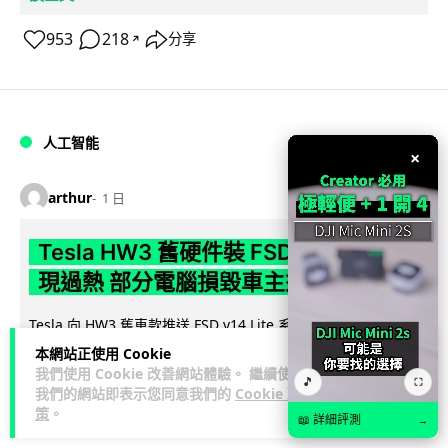
953
218
分享
↗
人工智能
×
arthur
1 日
Tesla HW3 舊硬件裝 FSD v14 Lite 頻
現過熱 部分電腦損毀車主須自費維修
Tesla 向 HW3 舊車款推送 FSD v14 Lite 系統，引發大量車主反
映自動駕駛電腦嚴重過熱，部分更觸發高溫保護甚至直接燒
本網站正使用 Cookie
閱讀全文
毀，須...
我們使用 Cookie 改善網站體驗。 繼續使用
🎵
⛶
我們的網站即表示您同意我們的
Cookie 政
策
。
10
1
分享
↗
📖 詳細評測
→