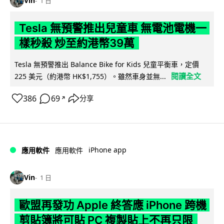
Vin
1 日
Tesla 無預警推出兒童車 無電池電機一
樣秒殺 炒至約港幣39萬
Tesla 無預警推出 Balance Bike for Kids 兒童平衡車，定價
閱讀全文
225 美元（約港幣 HK$1,755）。雖然車身並無...
386
69
分享
↗
iPhone app
應用軟件
應用軟件
Vin
1 日
歐盟再發功 Apple 終答應 iPhone 跨機
剪貼簿將可貼 PC 複製貼上不再只限