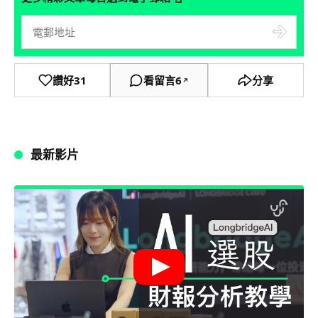
讚好
31
看留言
6
分享
↗
最新影片