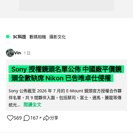
3C科技
數碼相機
攝影文化
Vin
1 日
Sony 授權鏡頭名單公佈 中國廠平價鏡
頭全數缺席 Nikon 已告唯卓仕侵權
Sony 公佈截至 2026 年 7 月的 E-Mount 鏡頭官方授權合作夥
伴名單，共 9 間夥伴入圍，包括蔡司、富士、適馬、騰龍等傳
閱讀全文
統光...
569
167
分享
↗