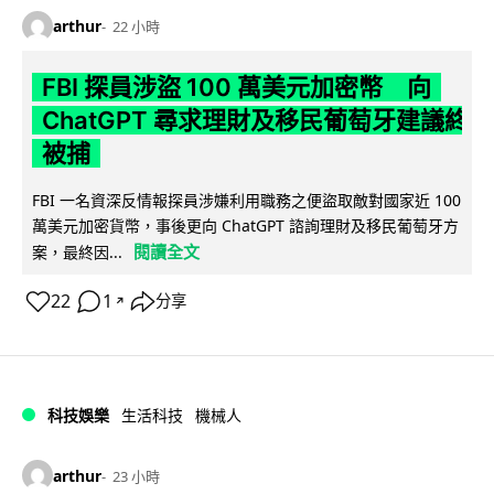
arthur
22 小時
FBI 探員涉盜 100 萬美元加密幣 向
ChatGPT 尋求理財及移民葡萄牙建議終
被捕
FBI 一名資深反情報探員涉嫌利用職務之便盜取敵對國家近 100
萬美元加密貨幣，事後更向 ChatGPT 諮詢理財及移民葡萄牙方
閱讀全文
案，最終因...
22
1
分享
↗
科技娛樂
生活科技
機械人
arthur
23 小時