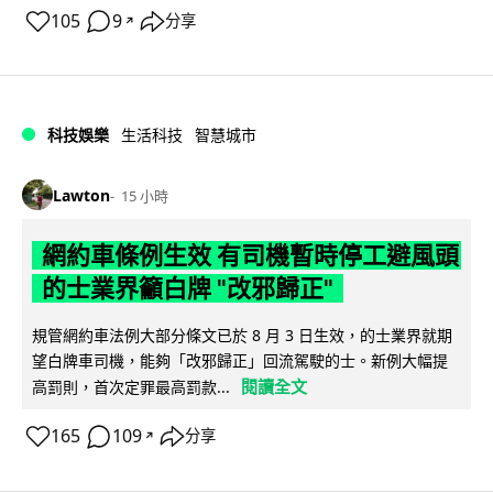
105
9
分享
↗
科技娛樂
生活科技
智慧城市
Lawton
15 小時
網約車條例生效 有司機暫時停工避風頭
的士業界籲白牌 "改邪歸正"
規管網約車法例大部分條文已於 8 月 3 日生效，的士業界就期
望白牌車司機，能夠「改邪歸正」回流駕駛的士。新例大幅提
閱讀全文
高罰則，首次定罪最高罰款...
165
109
分享
↗