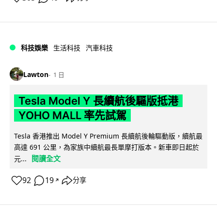
科技娛樂
生活科技
汽車科技
Lawton
1 日
Tesla Model Y 長續航後驅版抵港
YOHO MALL 率先試駕
Tesla 香港推出 Model Y Premium 長續航後輪驅動版，續航最
高達 691 公里，為家族中續航最長單摩打版本。新車即日起於
閱讀全文
元...
92
19
分享
↗