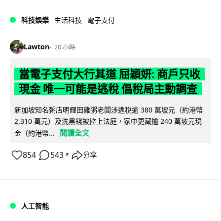
科技娛樂
生活科技
電子支付
Lawton
20 小時
當電子支付大行其道 屈穎妍: 商戶只收
現金 唯一可能是逃稅 倡稅局主動調查
新加坡知名粥店明輝田雞粥老闆涉逃稅逾 380 萬坡元（約港幣
2,310 萬元）及洗黑錢被控上法庭，家中更藏逾 240 萬坡元現
閱讀全文
金（約港幣...
854
543
分享
↗
人工智能