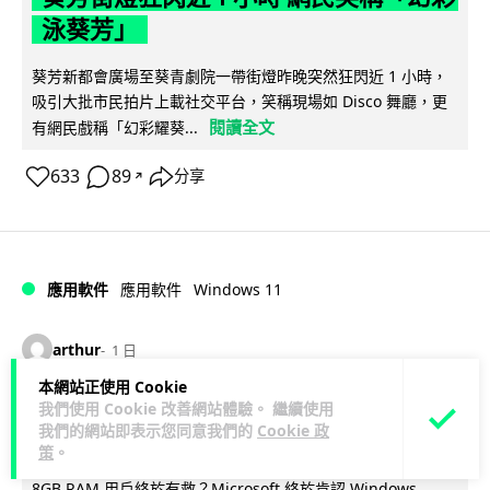
泳葵芳」
葵芳新都會廣場至葵青劇院一帶街燈昨晚突然狂閃近 1 小時，
吸引大批市民拍片上載社交平台，笑稱現場如 Disco 舞廳，更
閱讀全文
有網民戲稱「幻彩耀葵...
633
89
分享
↗
Windows 11
應用軟件
應用軟件
arthur
1 日
本網站正使用 Cookie
Windows 11 太食 RAM？Microsoft 認
我們使用 Cookie 改善網站體驗。 繼續使用
我們的網站即表示您同意我們的
Cookie 政
低威承諾為 8GB 電腦「減磅」
策
。
8GB RAM 用戶終於有救？Microsoft 終於肯認 Windows