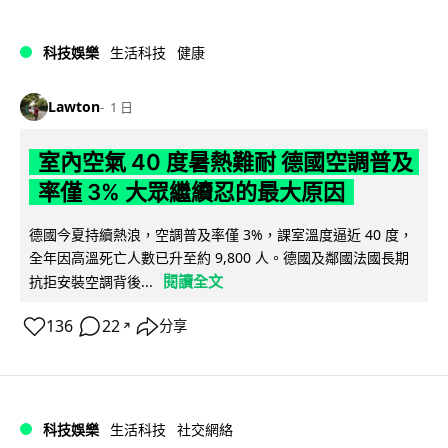
科技娛樂
生活科技
健康
Lawton
1 日
室內空氣 40 度暑熱難耐 德國空調普及
率僅 3% 大眾繼續忍的最大原因
德國今夏持續熱浪，空調普及率僅 3%，課室溫度逼近 40 度，
全年因高溫死亡人數已升至約 9,800 人。德國及鄰國法國長期
閱讀全文
抗拒安裝空調背後...
136
22
分享
↗
科技娛樂
生活科技
社交網絡