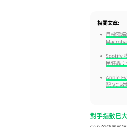
相關文章:
目標建構純
Macroh
Spotif
民狂轟：個
Apple 
配 VC 散
對手指數已