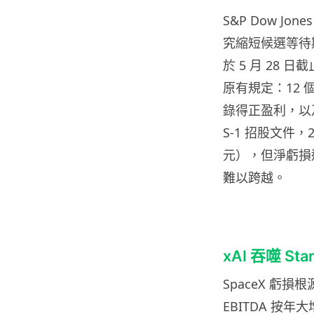
S&P Dow Jo
究縮短候選等待
於 5 月 28
原有規定：12 
錄得正盈利，以及
S-1 招股文件，2
元），但淨虧損達
難以跨越。
xAI 吞噬 Sta
SpaceX 虧損根
EBITDA 按