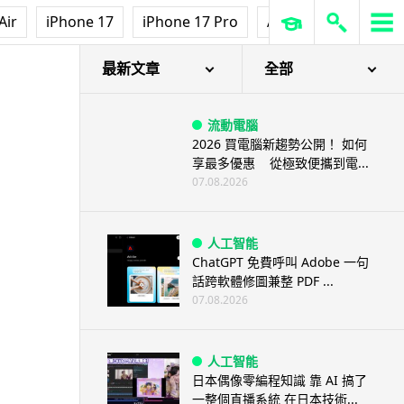
Air
iPhone 17
iPhone 17 Pro
AirPods Pro 3
Ap
最新文章
全部
流動電腦
2026 買電腦新趨勢公開！ 如何
享最多優惠 從極致便攜到電...
07.08.2026
人工智能
ChatGPT 免費呼叫 Adobe 一句
話跨軟體修圖兼整 PDF ...
07.08.2026
人工智能
日本偶像零編程知識 靠 AI 搞了
一整個直播系統 在日本技術...