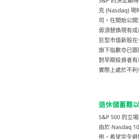
S&P 的決定
克 (Nasdaq)
司，在開始公開
毋須替換現有成員。
巨型市值新股在公開
旗下指數亦已跟
對早期投資者有
實際上處於不利
退休儲蓄難
S&P 500 的
由於 Nasdaq 10
例，希望完全避開