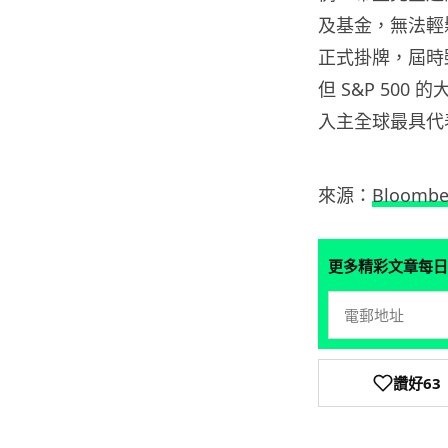
及基金，無法輕鬆置身
正式掛牌，屆時雖
但 S&P 50
入主全球最具代
來源：
Bloombe
更多精彩文章每日
讚好
63