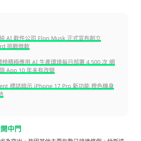
 AI 軟件公司 Elon Musk 正式宣布創立
ard 挑戰微軟
y 標榜積極應用 AI 生產環境每日部署 4,500 次 網
 App 10 年未有改變
Event 標誌暗示 iPhone 17 Pro 新功能 橙色機身
熱
大開中門