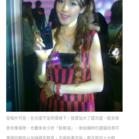
從相片可見，在光度不足的環境下，就算加大了感光度，配合夜
景肖像場景，也難免有少許「鬆郁濛」，故拍攝時仍建議找尋可
靠倚的物件以加強穩定程度。不過色準不俗，層次感亦十分明