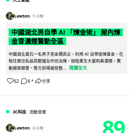
Lawton
5 小時
中國湖北男自學 AI 「煉金術」 屋內煉
金冒濃煙驚動全區
中國湖北黃石一名男子見金價高企，利用 AI 自學提煉黃金，在
租住單位私設高壓爐及作坊冶煉，過程產生大量刺鼻濃煙，驚
閱讀全文
動鄰居報警。警方到場揭發整...
62
6
分享
↗
3C科技
流動音樂
89
Lawton
6 小時