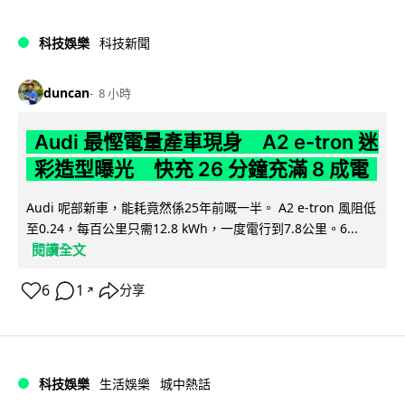
科技娛樂
科技新聞
duncan
8 小時
Audi 最慳電量產車現身 A2 e-tron 迷
彩造型曝光 快充 26 分鐘充滿 8 成電
Audi 呢部新車，能耗竟然係25年前嘅一半。 A2 e-tron 風阻低
至0.24，每百公里只需12.8 kWh，一度電行到7.8公里。6...
閱讀全文
6
1
分享
↗
科技娛樂
生活娛樂
城中熱話