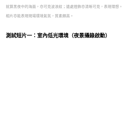
就算黑夜中的海面，亦可見波浪紋；遠處燈飾亦清晰可見，表現理想。
相片亦能表現現場環境氣氛，質素頗高。
測試短片一：室內低光環境（夜景攝錄啟動）