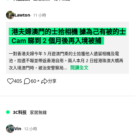
Lawton
11 小時
港夫婦澳門的士拾相機 據為己有被的士
Cam 睇到 2 個月後再入境被捕
一對香港夫婦今年 5 月遊澳門乘的士拾獲他人遺留相機及電
池，拾遺不報並帶返香港自用。兩人本月 2 日經港珠澳大橋再
閱讀全文
次入境澳門時，被治安警察局...
405
60
分享
↗
3C科技
家居無線
Vin
12 小時