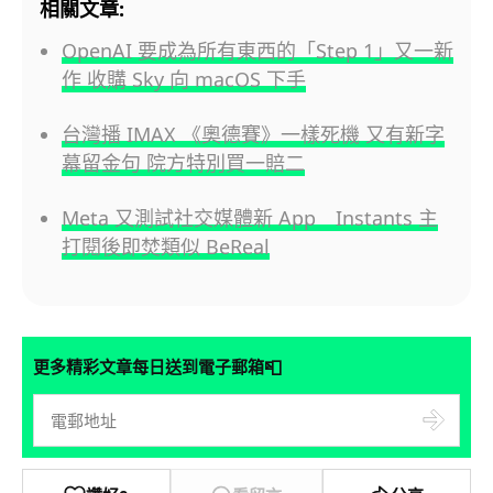
相關文章:
OpenAI 要成為所有東西的「Step 1」又一新
作 收購 Sky 向 macOS 下手
台灣播 IMAX 《奧德賽》一樣死機 又有新字
幕留金句 院方特別買一賠二
Meta 又測試社交媒體新 App Instants 主
打閱後即焚類似 BeReal
📮
更多精彩文章每日送到電子郵箱