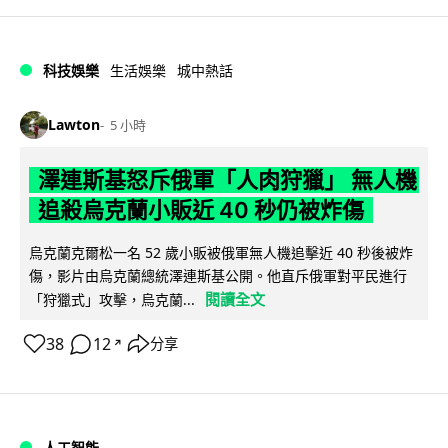
科技娛樂
生活娛樂
城中熱話
Lawton
5 小時
澤連斯基怒斥俄軍「人肉狩獵」 無人機
追殺烏克蘭小販近 40 秒仍被炸傷
烏克蘭克爾松一名 52 歲小販被俄軍無人機追擊近 40 秒後被炸
傷，影片由烏克蘭總統澤連斯基公開。他直斥俄軍對平民進行
閱讀全文
「狩獵式」攻擊，烏克蘭...
38
12
分享
↗
人工智能