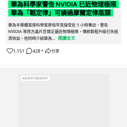
華為科學家警告 NVIDIA 已近物理極限
華為「韜定律」可繞過摩爾定律瓶頸
華為半導體首席科學家廖恒罕見接受近 5 小時專訪，警告
NVIDIA 等西方晶片巨頭正逼近物理極限，傳統製程升級已失經
閱讀全文
濟效益。他同時介紹華為...
1,151
428
分享
↗
ADVERTISEMENT