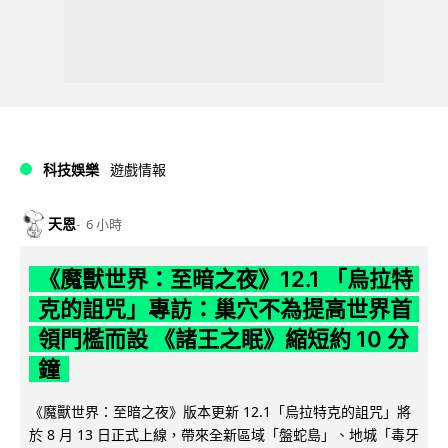
科技娛樂
遊戲情報
天恩
6 小時
《魔獸世界：至暗之夜》12.1 「烏拉特
克的詛咒」專訪：巢穴不為提高世界首
領門檻而設 《諸王之眠》縮短約 10 分
鐘
《魔獸世界：至暗之夜》版本更新 12.1「烏拉特克的詛咒」將
於 8 月 13 日正式上線，帶來全新區域「盤蛇島」、地城「毒牙