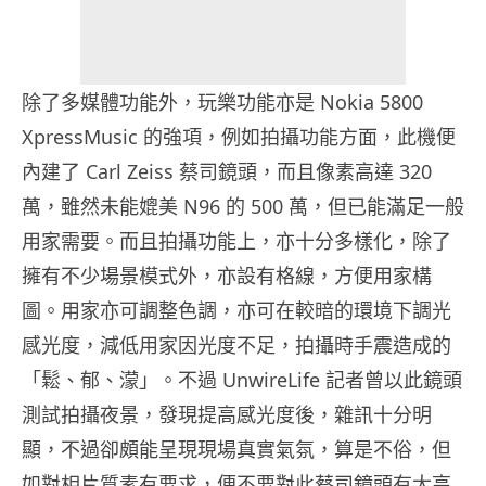
除了多媒體功能外，玩樂功能亦是 Nokia 5800
XpressMusic 的強項，例如拍攝功能方面，此機便
內建了 Carl Zeiss 蔡司鏡頭，而且像素高達 320
萬，雖然未能媲美 N96 的 500 萬，但已能滿足一般
用家需要。而且拍攝功能上，亦十分多樣化，除了
擁有不少場景模式外，亦設有格線，方便用家構
圖。用家亦可調整色調，亦可在較暗的環境下調光
感光度，減低用家因光度不足，拍攝時手震造成的
「鬆、郁、濛」。不過 UnwireLife 記者曾以此鏡頭
測試拍攝夜景，發現提高感光度後，雜訊十分明
顯，不過卻頗能呈現現場真實氣氛，算是不俗，但
如對相片質素有要求，便不要對此蔡司鏡頭有太高