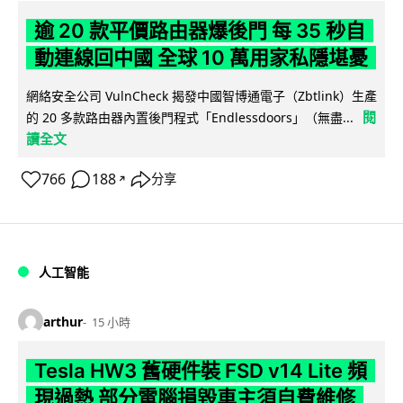
逾 20 款平價路由器爆後門 每 35 秒自
動連線回中國 全球 10 萬用家私隱堪憂
網絡安全公司 VulnCheck 揭發中國智博通電子（Zbtlink）生產
閱
的 20 多款路由器內置後門程式「Endlessdoors」（無盡...
讀全文
766
188
分享
↗
人工智能
arthur
15 小時
Tesla HW3 舊硬件裝 FSD v14 Lite 頻
現過熱 部分電腦損毀車主須自費維修