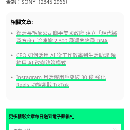
查詢：SONY（2345 2966）
相關文章:
復活長毛象公司聯手美國政府 建立「現代挪
亞方舟」冷凍逾 2,300 種瀕危物種 DNA
CEO 如何活用 AI 從工作效率到生活助理 領
袖用 AI 改變決策模式
Instagram 月活躍用戶突破 30 億 強化
Reels 功能迎戰 TikTok
📮
更多精彩文章每日送到電子郵箱