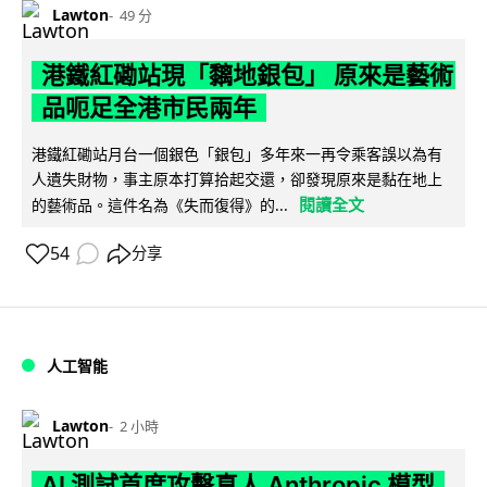
Lawton
49 分
港鐵紅磡站現「黐地銀包」 原來是藝術
品呃足全港市民兩年
港鐵紅磡站月台一個銀色「銀包」多年來一再令乘客誤以為有
人遺失財物，事主原本打算拾起交還，卻發現原來是黏在地上
閱讀全文
的藝術品。這件名為《失而復得》的...
54
分享
人工智能
Lawton
2 小時
AI 測試首度攻擊真人 Anthropic 模型