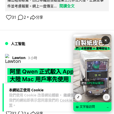
閱讀全文
件並考慮報案。網上一度傳言...
31
2
分享
↗
×
人工智能
Lawton
3 小時
阿里 Qwen 正式駁入 Apple 生態 中國
大陸 Mac 用戶率先使用
本網站正使用 Cookie
Apple 於 2026 年 8 月 8 日公布指引，確認中國大陸合資格
我們使用 Cookie 改善網站體驗。 繼續使用
閱讀
Mac 用戶可將阿里巴巴千問 (Qwen) 接駁至 Siri 及寫...
🎵
⛶
我們的網站即表示您同意我們的
Cookie 政
全文
策
。
📖 文字版訪問
→
32
2
分享
↗