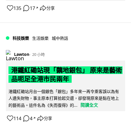
135
17
分享
↗
科技娛樂
生活娛樂
城中熱話
Lawton
20 小時
港鐵紅磡站現「黐地銀包」 原來是藝術
品呃足全港市民兩年
港鐵紅磡站月台一個銀色「銀包」多年來一再令乘客誤以為有
人遺失財物，事主原本打算拾起交還，卻發現原來是黏在地上
閱讀全文
的藝術品。這件名為《失而復得》的...
114
4
分享
↗