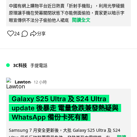
中國有網上購物平台近日熱賣「折射手機殼」，利用光學稜鏡
原理讓手機在熒幕關閉狀態下亦能側面偷拍，賣家更以暗示字
閱讀全文
眼宣傳供不法分子偷拍他人裙底
24
分享
3C科技
手提電話
Lawton
12 小時
Galaxy S25 Ultra 及 S24 Ultra
update 後暴走 電量急跌兼發熱疑與
WhatsApp 備份卡死有關
Samsung 7 月安全更新後，大批 Galaxy S25 Ultra 及 S24