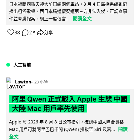
日本福岡西鐵天神大牟田線兩個車站，8 月 4 日廣播系統離奇
播出粗俗歌聲，西日本鐵道懷疑遭第三方非法入侵，正調查事
閱讀全文
件並考慮報案。網上一度傳言...
38
2
分享
↗
人工智能
Lawton
23 小時
阿里 Qwen 正式駁入 Apple 生態 中國
大陸 Mac 用戶率先使用
Apple 於 2026 年 8 月 8 日公布指引，確認中國大陸合資格
閱讀
Mac 用戶可將阿里巴巴千問 (Qwen) 接駁至 Siri 及寫...
全文