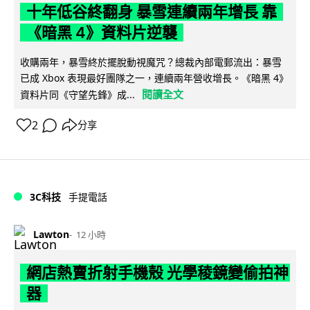
十年低谷終翻身 暴雪連續兩年增長 靠
《暗黑 4》資料片逆襲
收購兩年，暴雪終於擺脫動視魔咒？總裁內部電郵流出：暴雪
已成 Xbox 表現最好團隊之一，連續兩年營收增長。《暗黑 4》
閱讀全文
資料片同《守望先鋒》成...
2
分享
3C科技
手提電話
Lawton
12 小時
網店熱賣折射手機殼 光學稜鏡變偷拍神
器