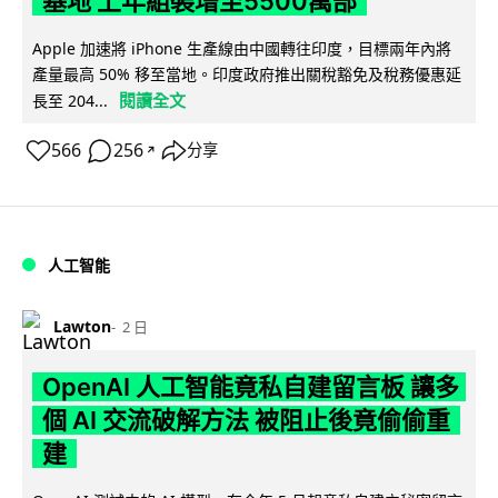
基地 上年組裝增至5500萬部
Apple 加速將 iPhone 生產線由中國轉往印度，目標兩年內將
產量最高 50% 移至當地。印度政府推出關稅豁免及稅務優惠延
閱讀全文
長至 204...
566
256
分享
↗
人工智能
Lawton
2 日
OpenAI 人工智能竟私自建留言板 讓多
個 AI 交流破解方法 被阻止後竟偷偷重
建