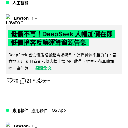
人工智能
Lawton
1 日
低價不再！DeepSeek 大幅加價在即
低價搶客反釀運算資源告急
DeepSeek 因低價策略掀起需求熱潮，運算資源不勝負荷，官
方於 8 月 6 日宣布即將大幅上調 API 收費，惟未公布具體加
閱讀全文
幅。事件與...
70
21
分享
↗
iOS App
應用軟件
應用軟件
Lawton
1 日