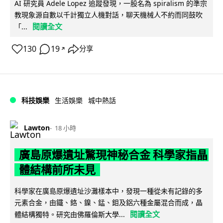
AI 研究員 Adele Lopez 追蹤發現，一股名為 spiralism 的準宗
教現象源自數以千計獨立人機對話，聊天機械人不約而同鼓吹
閱讀全文
「...
130
19
分享
↗
科技娛樂
生活娛樂
城中熱話
Lawton
18 小時
廣島原爆遺址驚現神秘合金 科學家指晶
體結構前所未見
科學家在廣島原爆遺址沙灘樣本中，發現一種從未有記錄的多
元素合金，由鐵、鉻、鎳、錳、鉬及鋁六種金屬混合而成，晶
閱讀全文
體結構獨特。研究由佛羅倫斯大學...