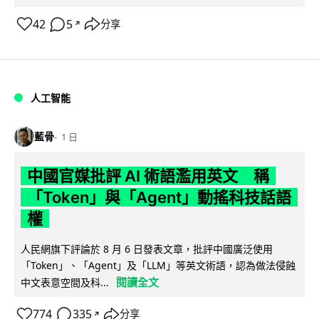
42
5
分享
↗
人工智能
藍骨
1 日
中國官媒批評 AI 術語濫用英文 稱
「Token」與「Agent」動搖科技話語
權
人民網旗下評論於 8 月 6 日發表文章，批評中國廣泛使用
「Token」、「Agent」及「LLM」等英文術語，認為做法侵蝕
閱讀全文
中文表意空間及科...
774
335
分享
↗