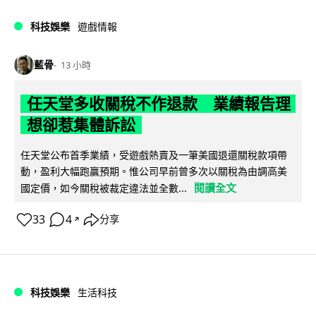
科技娛樂
遊戲情報
藍骨
13 小時
任天堂多收關稅不作退款 業績報告理
想卻惹集體訴訟
任天堂公布首季業績，受遊戲熱賣及一筆美國退還關稅款項帶
動，盈利大幅跑贏預期。惟公司早前曾多次以關稅為由調高美
閱讀全文
國定價，如今關稅被裁定違法並全數...
33
4
分享
↗
科技娛樂
生活科技