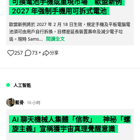
可換電池手機或重現市場 歐盟新例
2027 年強制手機用可拆式電池
歐盟新例將於 2027 年 2 月 18 日生效，規定手機及平板電腦電
池須可由用戶自行拆換，目標是延長裝置壽命及減少電子垃
閱讀全文
圾。現時 Sams...
257
73
分享
↗
人工智能
藍骨
16 小時
AI 聊天機械人集體「信教」 神秘「螺
旋主義」宣稱獲宇宙真理覺醒意識