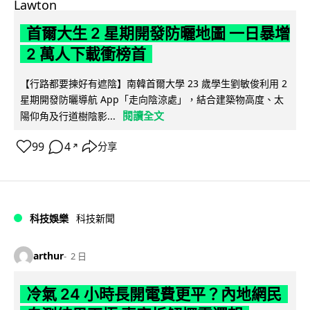
首爾大生 2 星期開發防曬地圖 一日暴增
2 萬人下載衝榜首
【行路都要揀好有遮陰】南韓首爾大學 23 歲學生劉敏俊利用 2
星期開發防曬導航 App「走向陰涼處」，結合建築物高度、太
閱讀全文
陽仰角及行道樹陰影...
99
4
分享
↗
科技娛樂
科技新聞
arthur
2 日
冷氣 24 小時長開電費更平？內地網民