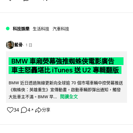
科技娛樂
生活科技
汽車科技
藍骨
1 日
BMW 車廂熒幕強推蜘蛛俠電影廣告
車主怒轟堪比 iTunes 送 U2 專輯翻版
BMW 近日透過無線更新向全球逾 70 個市場車輛中控熒幕推送
《蜘蛛俠：英雄重生》宣傳動畫，啟動車輛即彈出通知，觸發
閱讀全文
大批車主不滿。BMW 早...
34
4
分享
↗