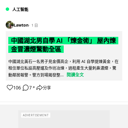
人工智能
Lawton
1 日
中國湖北男自學 AI 「煉金術」 屋內煉
金冒濃煙驚動全區
中國湖北黃石一名男子見金價高企，利用 AI 自學提煉黃金，在
租住單位私設高壓爐及作坊冶煉，過程產生大量刺鼻濃煙，驚
閱讀全文
動鄰居報警。警方到場揭發整...
106
7
分享
↗
ADVERTISEMENT