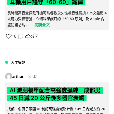
耳機用戶謹守「60-60」鐵律
長時間高音量佩戴耳機可能導致永久性噪音性聽損。本文盤點 4
大聽力受損警號，介紹科學護耳的「60-60 原則」及 Apple 內
閱讀全文
置防護功能，...
16
分享
人工智能
arthur
19 小時
AI 減肥餐單配合高強度操練 成都男
45 日減 20 公斤後多器官衰竭
成都一名男子跟隨 AI 制訂高強度減脂計劃，45 日內減去約 20