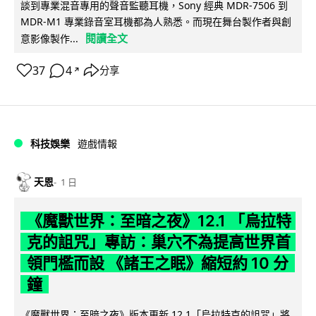
談到專業混音專用的聲音監聽耳機，Sony 經典 MDR-7506 到
MDR-M1 專業錄音室耳機都為人熟悉。而現在舞台製作者與創
閱讀全文
意影像製作...
37
4
分享
↗
科技娛樂
遊戲情報
天恩
1 日
《魔獸世界：至暗之夜》12.1 「烏拉特
克的詛咒」專訪：巢穴不為提高世界首
領門檻而設 《諸王之眠》縮短約 10 分
鐘
《魔獸世界：至暗之夜》版本更新 12.1「烏拉特克的詛咒」將