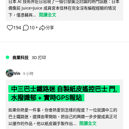
日本 AI 技術界近日出現了一個引發廣泛討論的熱門話題：日本
偶像前 Juice=Juice 成員宮本佳林在完全沒有編程經驗的情況
閱讀全文
下，僅憑藉與...
194
10
分享
↗
商業科技
3D 打印
Vin
9 小時
中三巴士鐵路迷 自製紙皮遙控巴士 門,
水撥識郁 + 實時GPS報站
如果你熱愛一件事，你會熱愛到怎樣的程度？一位就讀中三的
巴士鐵路迷，選擇由零開始，把自己的興趣一步步變成真正可
閱讀全文
以運作的作品。他以紙皮親手製作出...