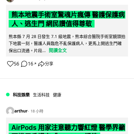
熊本地震手術室驚魂片瘋傳 醫護保護病
人、逃生門 網民讚值得尊敬
熊本縣 7 月 28 日發生 7.1 級地震，熊本綜合醫院手術室鏡頭拍
下地震一刻，醫護人員臨危不亂保護病人，更馬上開逃生門確
閱讀全文
保出口流通。片段...
56
16
分享
↗
科技娛樂
生活科技
健康
arthur
18 小時
AirPods 用家注意聽力響紅燈 醫學界籲