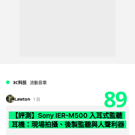
3C科技
流動音樂
89
Lawton
1 日
【評測】Sony IER-M500 入耳式監聽
耳機：現場拍攝、後製監聽與人聲利器