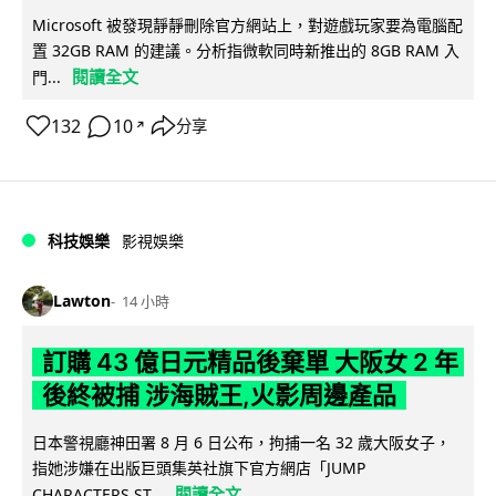
Microsoft 被發現靜靜刪除官方網站上，對遊戲玩家要為電腦配
置 32GB RAM 的建議。分析指微軟同時新推出的 8GB RAM 入
閱讀全文
門...
132
10
分享
↗
科技娛樂
影視娛樂
Lawton
14 小時
訂購 43 億日元精品後棄單 大阪女 2 年
後終被捕 涉海賊王,火影周邊產品
日本警視廳神田署 8 月 6 日公布，拘捕一名 32 歲大阪女子，
指她涉嫌在出版巨頭集英社旗下官方網店「JUMP
閱讀全文
CHARACTERS ST...