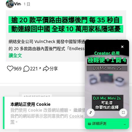
Vin
1 日
逾 20 款平價路由器爆後門 每 35 秒自
動連線回中國 全球 10 萬用家私隱堪憂
網絡安全公司 VulnCheck 揭發中國智博通電子（Zbtlink）生產
×
閱
的 20 多款路由器內置後門程式「Endlessdoors」（無盡...
讀全文
969
221
分享
↗
ADVERTISEMENT
本網站正使用 Cookie
我們使用 Cookie 改善網站體驗。 繼續使用
🎵
⛶
我們的網站即表示您同意我們的
Cookie 政
策
。
📖 詳細評測
→