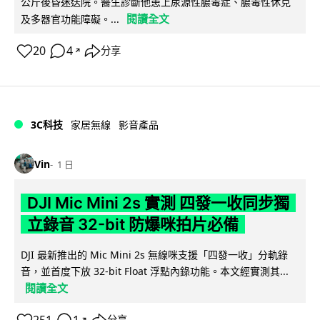
公斤後昏迷送院。醫生診斷他患上尿源性膿毒症、膿毒性休克
閱讀全文
及多器官功能障礙。...
20
4
分享
↗
3C科技
家居無線
影音產品
Vin
1 日
DJI Mic Mini 2s 實測 四發一收同步獨
立錄音 32-bit 防爆咪拍片必備
DJI 最新推出的 Mic Mini 2s 無線咪支援「四發一收」分軌錄
音，並首度下放 32-bit Float 浮點內錄功能。本文經實測其...
閱讀全文
↗