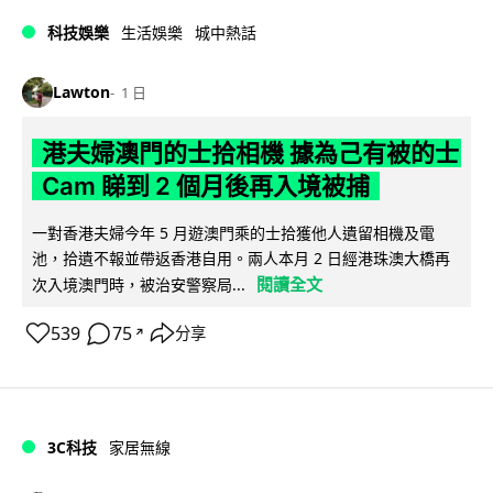
科技娛樂
生活娛樂
城中熱話
Lawton
1 日
港夫婦澳門的士拾相機 據為己有被的士
Cam 睇到 2 個月後再入境被捕
一對香港夫婦今年 5 月遊澳門乘的士拾獲他人遺留相機及電
池，拾遺不報並帶返香港自用。兩人本月 2 日經港珠澳大橋再
閱讀全文
次入境澳門時，被治安警察局...
539
75
分享
↗
3C科技
家居無線