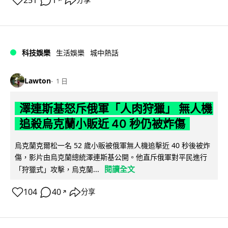
251
1
分享
科技娛樂
生活娛樂
城中熱話
Lawton
1 日
澤連斯基怒斥俄軍「人肉狩獵」 無人機
追殺烏克蘭小販近 40 秒仍被炸傷
烏克蘭克爾松一名 52 歲小販被俄軍無人機追擊近 40 秒後被炸
傷，影片由烏克蘭總統澤連斯基公開。他直斥俄軍對平民進行
閱讀全文
「狩獵式」攻擊，烏克蘭...
104
40
分享
↗