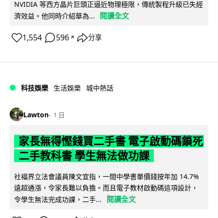
NVIDIA 等西方晶片巨頭正逼近物理極限，傳統製程升級已失經
閱讀全文
濟效益。他同時介紹華為...
1,554
596
分享
↗
科技娛樂
生活娛樂
城中熱話
Lawton
1 日
家長無得慳錢買二手書 電子啟動碼鎖死
二手教科書 學生無法做功課
社福界立法會議員陳文宜指，一間中學書單價錢按年加 14.7%
遠超通漲，令家長難以負擔。而且電子教材啟動碼這項設計，
閱讀全文
令學生無法完成功課，二手...