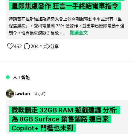
量即焦慮發作 狂言一手終結電車指令
特朗普在拉斯維加斯造勢大會上公開嘲諷電動車車主患有「里
程焦慮病」，聲稱電量剩 75% 便發作，並重申已廢除電動車強
閱讀全文
制令。惟專業車媒隨即反駁，...
452
204
分享
↗
人工智能
Lawton
14 小時
微軟刪走 32GB RAM 遊戲建議 分析:
為 8GB Surface 銷售鋪路 連自家
Copilot+ 門檻也未到