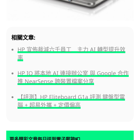
相關文章:
HP 宣佈裁減六千員工 主力 AI 轉型提升效
率
HP IQ 將本地 AI 連接辦公室 與 Google 合作
推 NearSense 跨裝置檔案分享
【評測】HP Eliteboard G1a 評測 鍵盤型電
腦 + 超易外攜 + 定價偏高
📮
更多精彩文章每日送到電子郵箱