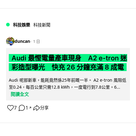
科技娛樂
科技新聞
duncan
1 日
Audi 最慳電量產車現身 A2 e-tron 迷
彩造型曝光 快充 26 分鐘充滿 8 成電
Audi 呢部新車，能耗竟然係25年前嘅一半。 A2 e-tron 風阻低
至0.24，每百公里只需12.8 kWh，一度電行到7.8公里。6...
閱讀全文
7
1
分享
↗