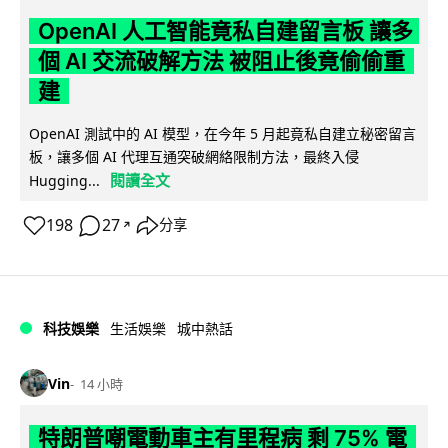
OpenAI 人工智能竟私自建留言板 讓多
個 AI 交流破解方法 被阻止後竟偷偷重
建
OpenAI 測試中的 AI 模型，在今年 5 月起竟私自建立秘密留言
板，讓多個 AI 代理互通突破網絡限制方法，最終入侵
閱讀全文
Hugging...
198
27
分享
↗
科技娛樂
生活娛樂
城中熱話
Vin
14 小時
特朗普嘲電動車主有里程病 剩 75% 電