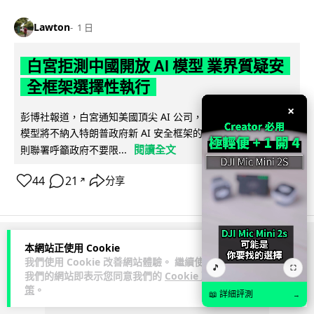
Lawton
1 日
白宮拒測中國開放 AI 模型 業界質疑安
全框架選擇性執行
×
彭博社報道，白宮通知美國頂尖 AI 公司，中國開發的開放權重
模型將不納入特朗普政府新 AI 安全框架的測試範圍。美國業界
閱讀全文
則聯署呼籲政府不要限...
44
21
分享
↗
本網站正使用 Cookie
ADVERTISEMENT
我們使用 Cookie 改善網站體驗。 繼續使用
🎵
⛶
我們的網站即表示您同意我們的
Cookie 政
策
。
📖 詳細評測
→