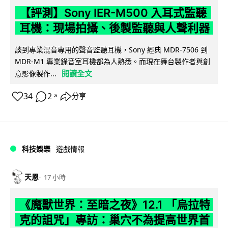
【評測】Sony IER-M500 入耳式監聽
耳機：現場拍攝、後製監聽與人聲利器
談到專業混音專用的聲音監聽耳機，Sony 經典 MDR-7506 到
MDR-M1 專業錄音室耳機都為人熟悉。而現在舞台製作者與創
閱讀全文
意影像製作...
34
2
分享
↗
科技娛樂
遊戲情報
天恩
17 小時
《魔獸世界：至暗之夜》12.1 「烏拉特
克的詛咒」專訪：巢穴不為提高世界首