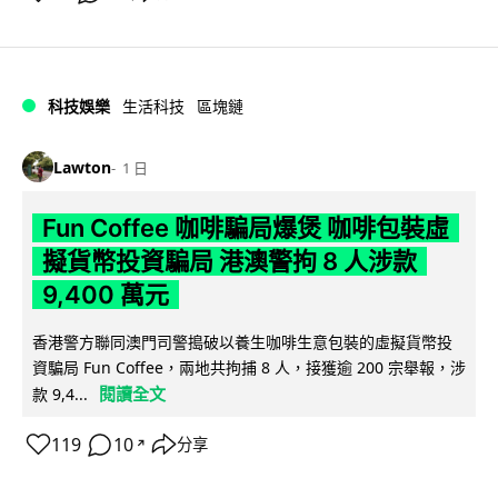
科技娛樂
生活科技
區塊鏈
Lawton
1 日
Fun Coffee 咖啡騙局爆煲 咖啡包裝虛
擬貨幣投資騙局 港澳警拘 8 人涉款
9,400 萬元
香港警方聯同澳門司警搗破以養生咖啡生意包裝的虛擬貨幣投
資騙局 Fun Coffee，兩地共拘捕 8 人，接獲逾 200 宗舉報，涉
閱讀全文
款 9,4...
119
10
分享
↗