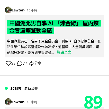
Lawton
15 小時
中國湖北男自學 AI 「煉金術」 屋內煉
金冒濃煙驚動全區
中國湖北黃石一名男子見金價高企，利用 AI 自學提煉黃金，在
租住單位私設高壓爐及作坊冶煉，過程產生大量刺鼻濃煙，驚
閱讀全文
動鄰居報警。警方到場揭發整...
98
7
分享
↗
3C科技
流動音樂
89
Lawton
16 小時