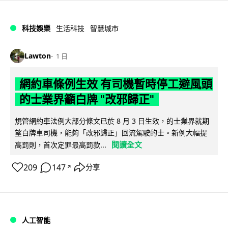
科技娛樂
生活科技
智慧城市
Lawton
1 日
網約車條例生效 有司機暫時停工避風頭
的士業界籲白牌 "改邪歸正"
規管網約車法例大部分條文已於 8 月 3 日生效，的士業界就期
望白牌車司機，能夠「改邪歸正」回流駕駛的士。新例大幅提
閱讀全文
高罰則，首次定罪最高罰款...
209
147
分享
↗
人工智能