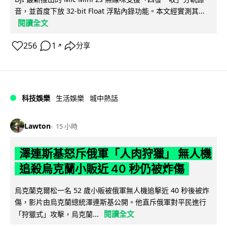
音，並首度下放 32-bit Float 浮點內錄功能。本文經實測其...
閱讀全文
256
1
分享
↗
科技娛樂
生活娛樂
城中熱話
Lawton
15 小時
澤連斯基怒斥俄軍「人肉狩獵」 無人機
追殺烏克蘭小販近 40 秒仍被炸傷
烏克蘭克爾松一名 52 歲小販被俄軍無人機追擊近 40 秒後被炸
傷，影片由烏克蘭總統澤連斯基公開。他直斥俄軍對平民進行
閱讀全文
「狩獵式」攻擊，烏克蘭...