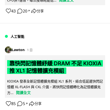
CPU快1億倍，每次搜尋耗能低...
43
20
分享
↗
人工智能
Lawton
1 日
靠快閃記憶體紓緩 DRAM 不足 KIOXIA
推 XL1 記憶體擴充模組
KIOXIA 發表全新記憶體擴充模組 XL1 系列，結合低延遲快閃記
憶體 XL-FLASH 與 CXL 介面，將快閃記憶體轉化為記憶體擴充
閱讀全文
方...
85
5
分享
↗