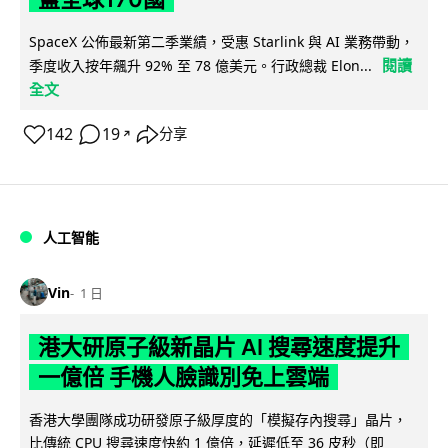
SpaceX 公佈最新第二季業績，受惠 Starlink 與 AI 業務帶動，
閱讀
季度收入按年飆升 92% 至 78 億美元。行政總裁 Elon...
全文
142
19
分享
↗
人工智能
Vin
1 日
港大研原子級新晶片 AI 搜尋速度提升
一億倍 手機人臉識別免上雲端
香港大學團隊成功研發原子級厚度的「模擬存內搜尋」晶片，
比傳統 CPU 搜尋速度快約 1 億倍，延遲低至 36 皮秒（即