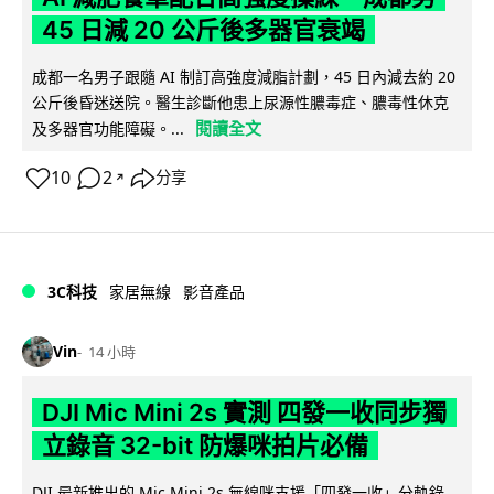
45 日減 20 公斤後多器官衰竭
成都一名男子跟隨 AI 制訂高強度減脂計劃，45 日內減去約 20
公斤後昏迷送院。醫生診斷他患上尿源性膿毒症、膿毒性休克
閱讀全文
及多器官功能障礙。...
10
2
分享
↗
3C科技
家居無線
影音產品
Vin
14 小時
DJI Mic Mini 2s 實測 四發一收同步獨
立錄音 32-bit 防爆咪拍片必備
DJI 最新推出的 Mic Mini 2s 無線咪支援「四發一收」分軌錄