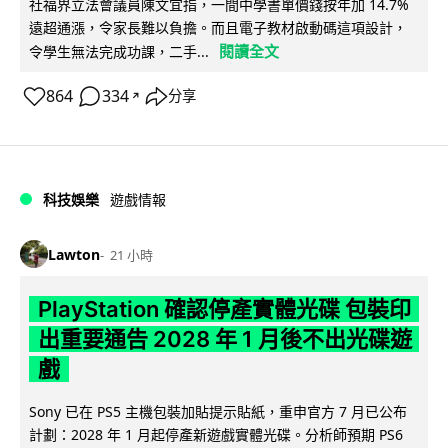
社福界立法會議員陳文宜指，一間中學書單價錢按年加 14.7%
遠超通漲，令家長難以負擔。而且電子教材啟動碼這項設計，
閱讀全文
令學生無法完成功課，二手...
864
334
分享
↗
科技娛樂
遊戲情報
Lawton
21 小時
PlayStation 確認停產實體光碟 包裝印
出重要通告 2028 年 1 月後不出光碟遊
戲
Sony 已在 PS5 主機包裝加貼提示貼紙，重申官方 7 月已公布
計劃：2028 年 1 月起停產新遊戲實體光碟。分析師預期 PS6