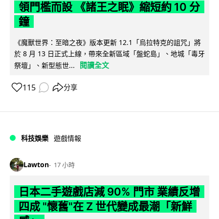
領門檻而設 《諸王之眠》縮短約 10 分
鐘
《魔獸世界：至暗之夜》版本更新 12.1「烏拉特克的詛咒」將
於 8 月 13 日正式上線，帶來全新區域「盤蛇島」、地城「毒牙
閱讀全文
祭壇」、新型態世...
115
分享
科技娛樂
遊戲情報
Lawton
17 小時
日本二手遊戲店減 90% 門市 業績反增
四成 "懷舊"在 Z 世代變成最潮「新鮮