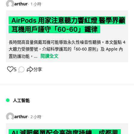
arthur
1 小時
AirPods 用家注意聽力響紅燈 醫學界籲
耳機用戶謹守「60-60」鐵律
長時間高音量佩戴耳機可能導致永久性噪音性聽損。本文盤點 4
大聽力受損警號，介紹科學護耳的「60-60 原則」及 Apple 內
閱讀全文
置防護功能，...
5
分享
人工智能
arthur
2 小時
AI 減肥餐單配合高強度操練 成都男