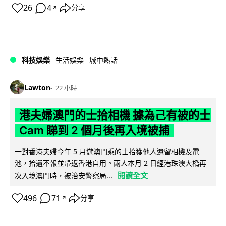
26
4
分享
↗
科技娛樂
生活娛樂
城中熱話
Lawton
22 小時
港夫婦澳門的士拾相機 據為己有被的士
Cam 睇到 2 個月後再入境被捕
一對香港夫婦今年 5 月遊澳門乘的士拾獲他人遺留相機及電
池，拾遺不報並帶返香港自用。兩人本月 2 日經港珠澳大橋再
閱讀全文
次入境澳門時，被治安警察局...
496
71
分享
↗