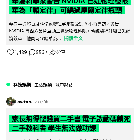
華為科學家警告 NVIDIA 已近物理極限
華為「韜定律」可繞過摩爾定律瓶頸
華為半導體首席科學家廖恒罕見接受近 5 小時專訪，警告
NVIDIA 等西方晶片巨頭正逼近物理極限，傳統製程升級已失經
閱讀全文
濟效益。他同時介紹華為...
1,489
556
分享
↗
科技娛樂
生活娛樂
城中熱話
Lawton
20 小時
家長無得慳錢買二手書 電子啟動碼鎖死
二手教科書 學生無法做功課