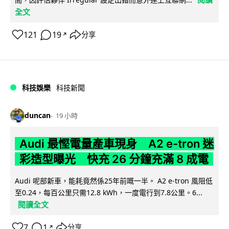
全文
121
19
分享
↗
科技娛樂
科技新聞
duncan
19 小時
Audi 最慳電量產車現身 A2 e-tron 迷
彩造型曝光 快充 26 分鐘充滿 8 成電
Audi 呢部新車，能耗竟然係25年前嘅一半。 A2 e-tron 風阻低
至0.24，每百公里只需12.8 kWh，一度電行到7.8公里。6...
閱讀全文
7
1
分享
↗