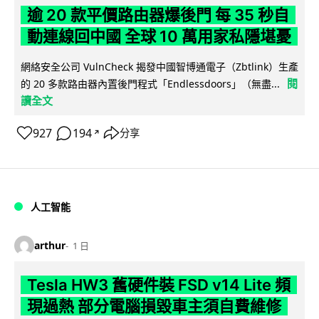
逾 20 款平價路由器爆後門 每 35 秒自
動連線回中國 全球 10 萬用家私隱堪憂
網絡安全公司 VulnCheck 揭發中國智博通電子（Zbtlink）生產
閱
的 20 多款路由器內置後門程式「Endlessdoors」（無盡...
讀全文
927
194
分享
↗
人工智能
arthur
1 日
Tesla HW3 舊硬件裝 FSD v14 Lite 頻
現過熱 部分電腦損毀車主須自費維修