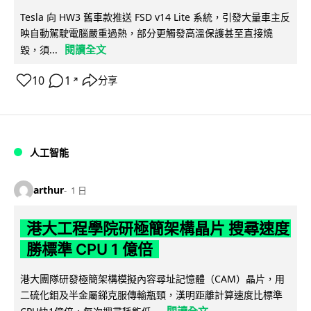
Tesla 向 HW3 舊車款推送 FSD v14 Lite 系統，引發大量車主反
映自動駕駛電腦嚴重過熱，部分更觸發高溫保護甚至直接燒
閱讀全文
毀，須...
10
1
分享
↗
人工智能
arthur
1 日
港大工程學院研極簡架構晶片 搜尋速度
勝標準 CPU 1 億倍
港大團隊研發極簡架構模擬內容尋址記憶體（CAM）晶片，用
二硫化鉬及半金屬銻克服傳輸瓶頸，漢明距離計算速度比標準
閱讀全文