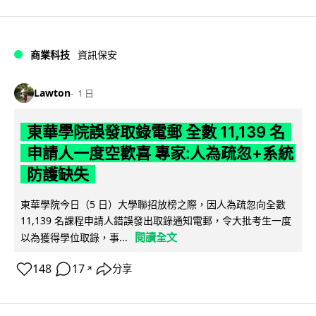
商業科技
資訊保安
Lawton
1 日
東華學院誤發取錄電郵 全數 11,139 名
申請人一度空歡喜 專家:人為疏忽+系統
防護缺失
東華學院今日（5 日）大學聯招放榜之際，因人為疏忽向全數
11,139 名課程申請人錯誤發出取錄通知電郵，令大批考生一度
閱讀全文
以為獲得學位取錄，事...
148
17
分享
↗