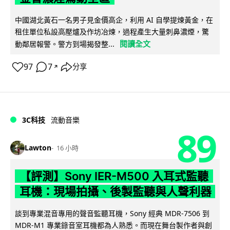
中國湖北黃石一名男子見金價高企，利用 AI 自學提煉黃金，在
租住單位私設高壓爐及作坊冶煉，過程產生大量刺鼻濃煙，驚
閱讀全文
動鄰居報警。警方到場揭發整...
97
7
分享
↗
3C科技
流動音樂
89
Lawton
16 小時
【評測】Sony IER-M500 入耳式監聽
耳機：現場拍攝、後製監聽與人聲利器
談到專業混音專用的聲音監聽耳機，Sony 經典 MDR-7506 到
MDR-M1 專業錄音室耳機都為人熟悉。而現在舞台製作者與創