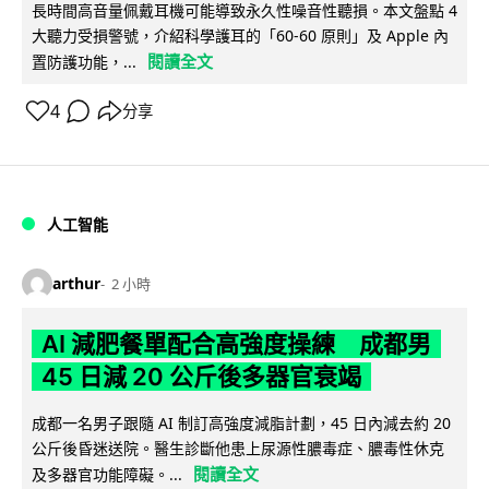
長時間高音量佩戴耳機可能導致永久性噪音性聽損。本文盤點 4
大聽力受損警號，介紹科學護耳的「60-60 原則」及 Apple 內
閱讀全文
置防護功能，...
4
分享
人工智能
arthur
2 小時
AI 減肥餐單配合高強度操練 成都男
45 日減 20 公斤後多器官衰竭
成都一名男子跟隨 AI 制訂高強度減脂計劃，45 日內減去約 20
公斤後昏迷送院。醫生診斷他患上尿源性膿毒症、膿毒性休克
閱讀全文
及多器官功能障礙。...