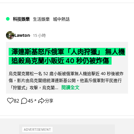
科技娛樂
生活娛樂
城中熱話
Lawton
15 小時
澤連斯基怒斥俄軍「人肉狩獵」 無人機
追殺烏克蘭小販近 40 秒仍被炸傷
烏克蘭克爾松一名 52 歲小販被俄軍無人機追擊近 40 秒後被炸
傷，影片由烏克蘭總統澤連斯基公開。他直斥俄軍對平民進行
閱讀全文
「狩獵式」攻擊，烏克蘭...
82
45
分享
↗
ADVERTISEMENT