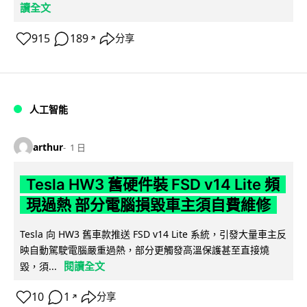
讀全文
915
189
分享
↗
人工智能
arthur
1 日
Tesla HW3 舊硬件裝 FSD v14 Lite 頻
現過熱 部分電腦損毀車主須自費維修
Tesla 向 HW3 舊車款推送 FSD v14 Lite 系統，引發大量車主反
映自動駕駛電腦嚴重過熱，部分更觸發高溫保護甚至直接燒
閱讀全文
毀，須...
10
1
分享
↗