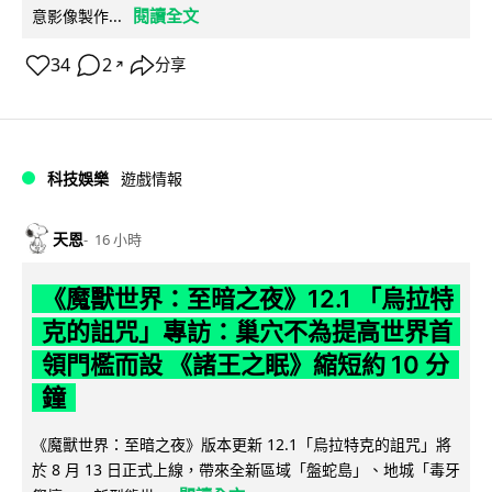
閱讀全文
意影像製作...
34
2
分享
↗
科技娛樂
遊戲情報
天恩
16 小時
《魔獸世界：至暗之夜》12.1 「烏拉特
克的詛咒」專訪：巢穴不為提高世界首
領門檻而設 《諸王之眠》縮短約 10 分
鐘
《魔獸世界：至暗之夜》版本更新 12.1「烏拉特克的詛咒」將
於 8 月 13 日正式上線，帶來全新區域「盤蛇島」、地城「毒牙