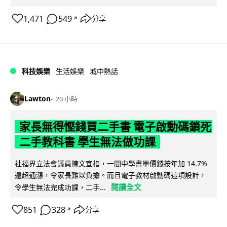
1,471
549
分享
↗
科技娛樂
生活娛樂
城中熱話
Lawton
20 小時
家長無得慳錢買二手書 電子啟動碼鎖死
二手教科書 學生無法做功課
社福界立法會議員陳文宜指，一間中學書單價錢按年加 14.7%
遠超通漲，令家長難以負擔。而且電子教材啟動碼這項設計，
閱讀全文
令學生無法完成功課，二手...
851
328
分享
↗