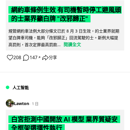
網約車條例生效 有司機暫時停工避風頭
的士業界籲白牌 "改邪歸正"
規管網約車法例大部分條文已於 8 月 3 日生效，的士業界就期
望白牌車司機，能夠「改邪歸正」回流駕駛的士。新例大幅提
閱讀全文
高罰則，首次定罪最高罰款...
208
147
分享
↗
人工智能
Lawton
1 日
白宮拒測中國開放 AI 模型 業界質疑安
全框架選擇性執行