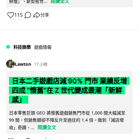
閱讀全文
祭壇」、新型態世...
115
分享
科技娛樂
遊戲情報
Lawton
17 小時
日本二手遊戲店減 90% 門市 業績反增
四成 "懷舊"在 Z 世代變成最潮「新鮮
感」
日本零售巨頭 GEO 將懷舊遊戲銷售門市從 1,000 間大幅減至
99 間，但銷售額卻不降反升至過往的 1.4 倍。做到「減店增
閱讀全文
收」奇蹟，...