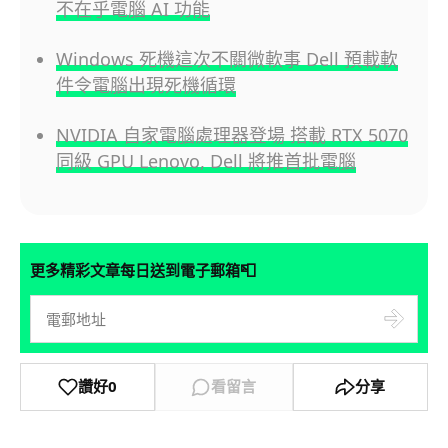
不在乎電腦 AI 功能
Windows 死機這次不關微軟事 Dell 預載軟
件令電腦出現死機循環
NVIDIA 自家電腦處理器登場 搭載 RTX 5070
同級 GPU Lenovo, Dell 將推首批電腦
📮
更多精彩文章每日送到電子郵箱
讚好
0
看留言
分享