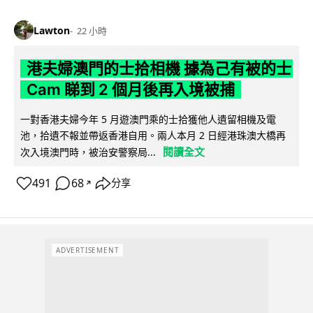
Lawton
22 小時
港夫婦澳門的士拾相機 據為己有被的士
Cam 睇到 2 個月後再入境被捕
一對香港夫婦今年 5 月遊澳門乘的士拾獲他人遺留相機及電
池，拾遺不報並帶返香港自用。兩人本月 2 日經港珠澳大橋再
閱讀全文
次入境澳門時，被治安警察局...
491
68
分享
↗
ADVERTISEMENT