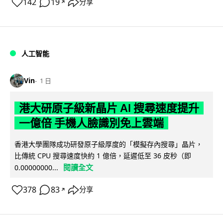
142
19
分享
↗
人工智能
Vin
1 日
港大研原子級新晶片 AI 搜尋速度提升
一億倍 手機人臉識別免上雲端
香港大學團隊成功研發原子級厚度的「模擬存內搜尋」晶片，
比傳統 CPU 搜尋速度快約 1 億倍，延遲低至 36 皮秒（即
閱讀全文
0.00000000...
378
83
分享
↗