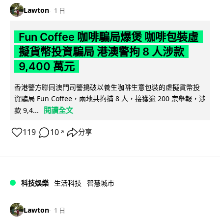
Lawton
1 日
Fun Coffee 咖啡騙局爆煲 咖啡包裝虛
擬貨幣投資騙局 港澳警拘 8 人涉款
9,400 萬元
香港警方聯同澳門司警搗破以養生咖啡生意包裝的虛擬貨幣投
資騙局 Fun Coffee，兩地共拘捕 8 人，接獲逾 200 宗舉報，涉
閱讀全文
款 9,4...
119
10
分享
↗
科技娛樂
生活科技
智慧城市
Lawton
1 日