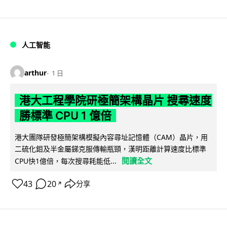
人工智能
arthur
1 日
港大工程學院研極簡架構晶片 搜尋速度
勝標準 CPU 1 億倍
港大團隊研發極簡架構模擬內容尋址記憶體（CAM）晶片，用
二硫化鉬及半金屬銻克服傳輸瓶頸，漢明距離計算速度比標準
閱讀全文
CPU快1億倍，每次搜尋耗能低...
43
20
分享
↗