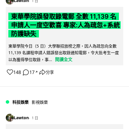
Lawton
1 日
東華學院誤發取錄電郵 全數 11,139 名
申請人一度空歡喜 專家:人為疏忽+系統
防護缺失
東華學院今日（5 日）大學聯招放榜之際，因人為疏忽向全數
11,139 名課程申請人錯誤發出取錄通知電郵，令大批考生一度
閱讀全文
以為獲得學位取錄，事...
148
17
分享
↗
科技娛樂
影視娛樂
Lawton
1 日