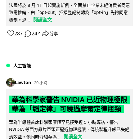
法國將於 8 月 11 日起實施新例，全面禁止企業未經消費者同意
致電推銷，由「opt-out」拒接登記制轉為「opt-in」先徵同意
閱讀全文
機制。違...
287
24
分享
↗
人工智能
Lawton
20 小時
華為科學家警告 NVIDIA 已近物理極限
華為「韜定律」可繞過摩爾定律瓶頸
華為半導體首席科學家廖恒罕見接受近 5 小時專訪，警告
NVIDIA 等西方晶片巨頭正逼近物理極限，傳統製程升級已失經
閱讀全文
濟效益。他同時介紹華為...