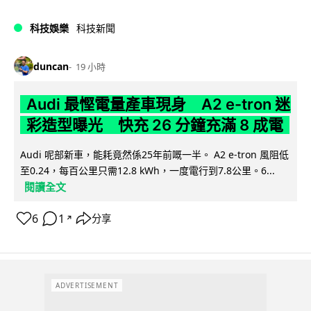
科技娛樂
科技新聞
duncan
19 小時
Audi 最慳電量產車現身 A2 e-tron 迷
彩造型曝光 快充 26 分鐘充滿 8 成電
Audi 呢部新車，能耗竟然係25年前嘅一半。 A2 e-tron 風阻低
至0.24，每百公里只需12.8 kWh，一度電行到7.8公里。6...
閱讀全文
6
1
分享
↗
ADVERTISEMENT