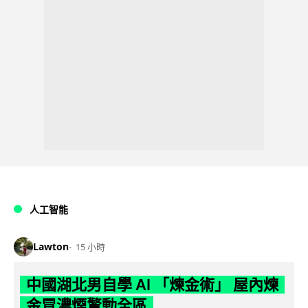
人工智能
Lawton
15 小時
中國湖北男自學 AI 「煉金術」 屋內煉
金冒濃煙驚動全區