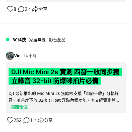
8
2
分享
↗
3C科技
家居無線
影音產品
Vin
14 小時
DJI Mic Mini 2s 實測 四發一收同步獨
立錄音 32-bit 防爆咪拍片必備
DJI 最新推出的 Mic Mini 2s 無線咪支援「四發一收」分軌錄
音，並首度下放 32-bit Float 浮點內錄功能。本文經實測其...
閱讀全文
252
1
分享
↗