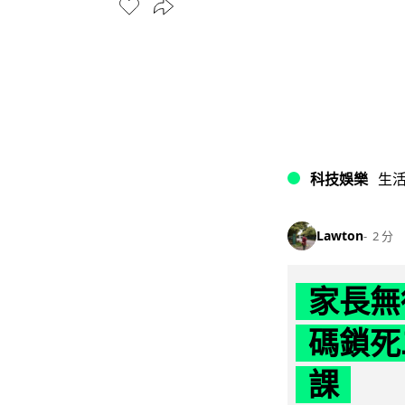
科技娛樂
生
Lawton
2 分
家長無
碼鎖死
課