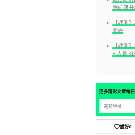
續航雙升
【評測】A
而設
【評測】H
+ 人像
更多精彩文章每日
讚好
0