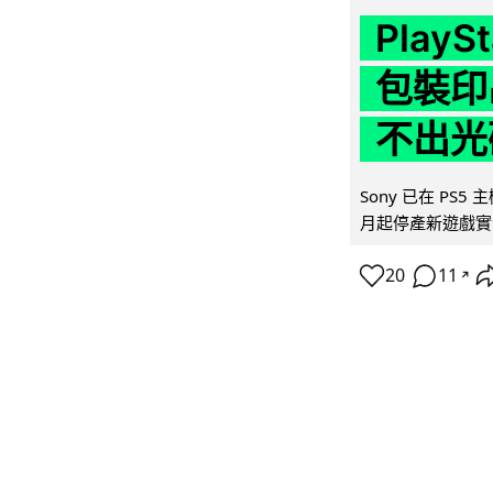
Play
包裝印出
不出光
Sony 已在 PS
月起停產新遊戲實體
20
11
↗