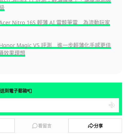
級
cer Nitro 16S 輕薄 AI 電競筆電 為流動玩家
onor Magic V5 評測 進一步輕薄化手感更佳
拍攝效果理想
📮
送到電子郵箱
看留言
分享