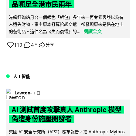
品呃足全港市民兩年
港鐵紅磡站月台一個銀色「銀包」多年來一再令乘客誤以為有
人遺失財物，事主原本打算拾起交還，卻發現原來是黏在地上
閱讀全文
的藝術品。這件名為《失而復得》的...
119
4
分享
↗
人工智能
Lawton
1 日
AI 測試首度攻擊真人 Anthropic 模型
偽造身份施壓開發者
英國 AI 安全研究所（AISI）發布報告，指 Anthropic Mythos