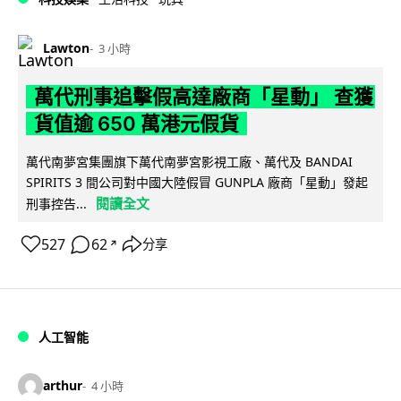
Lawton
3 小時
萬代刑事追擊假高達廠商「星動」 查獲
貨值逾 650 萬港元假貨
萬代南夢宮集團旗下萬代南夢宮影視工廠、萬代及 BANDAI
SPIRITS 3 間公司對中國大陸假冒 GUNPLA 廠商「星動」發起
閱讀全文
刑事控告...
527
62
分享
↗
人工智能
arthur
4 小時