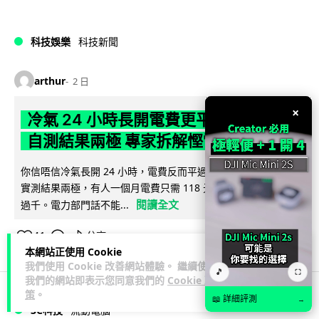
科技娛樂
科技新聞
arthur
2 日
×
冷氣 24 小時長開電費更平？內地網民
自測結果兩極 專家拆解慳電邏輯
你信唔信冷氣長開 24 小時，電費反而平過開開關關？內地網民
實測結果兩極，有人一個月電費只需 118 元人民幣，有人飆到
閱讀全文
過千。電力部門話不能...
41
分享
本網站正使用 Cookie
我們使用 Cookie 改善網站體驗。 繼續使用
🎵
⛶
我們的網站即表示您同意我們的
Cookie 政
策
。
📖 詳細評測
→
3C科技
流動電腦