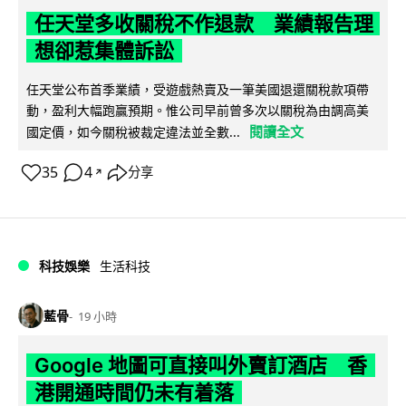
任天堂多收關稅不作退款 業績報告理
想卻惹集體訴訟
任天堂公布首季業績，受遊戲熱賣及一筆美國退還關稅款項帶
動，盈利大幅跑贏預期。惟公司早前曾多次以關稅為由調高美
閱讀全文
國定價，如今關稅被裁定違法並全數...
35
4
分享
↗
科技娛樂
生活科技
藍骨
19 小時
Google 地圖可直接叫外賣訂酒店 香
港開通時間仍未有着落