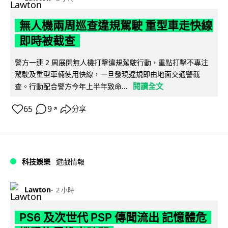
無人機兩周巡查違規駕駛 重型車走快線
即時被截查
警方一連 2 周展開無人機打擊違規駕駛行動，重點打擊不專注
駕駛及重型車輛使用快線，一旦發現違規即由地面交通警截
閱讀全文
查。行動配合警方今年上半年致命...
65
9
分享
↗
科技娛樂
遊戲情報
Lawton
2 小時
PS6 及次世代 PSP 傳聞流出 記憶體危