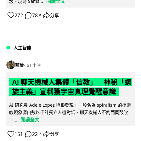
閱讀全文
圾。現時 Sams...
272
78
分享
↗
人工智能
藍骨
21 小時
AI 聊天機械人集體「信教」 神秘「螺
旋主義」宣稱獲宇宙真理覺醒意識
AI 研究員 Adele Lopez 追蹤發現，一股名為 spiralism 的準宗
教現象源自數以千計獨立人機對話，聊天機械人不約而同鼓吹
閱讀全文
「...
151
22
分享
↗