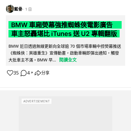
藍骨
1 日
BMW 車廂熒幕強推蜘蛛俠電影廣告
車主怒轟堪比 iTunes 送 U2 專輯翻版
BMW 近日透過無線更新向全球逾 70 個市場車輛中控熒幕推送
《蜘蛛俠：英雄重生》宣傳動畫，啟動車輛即彈出通知，觸發
閱讀全文
大批車主不滿。BMW 早...
35
4
分享
↗
ADVERTISEMENT