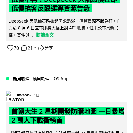
低價搶客反釀運算資源告急
DeepSeek 因低價策略掀起需求熱潮，運算資源不勝負荷，官
方於 8 月 6 日宣布即將大幅上調 API 收費，惟未公布具體加
閱讀全文
幅。事件與...
70
21
分享
↗
iOS App
應用軟件
應用軟件
Lawton
2 日
首爾大生 2 星期開發防曬地圖 一日暴增
2 萬人下載衝榜首
【行路都要揀好有遮陰】南韓首爾大學 23 歲學生劉敏俊利用 2