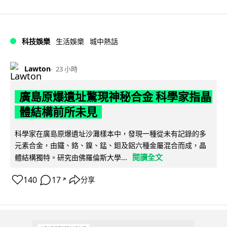
科技娛樂
生活娛樂
城中熱話
Lawton
23 小時
廣島原爆遺址驚現神秘合金 科學家指晶
體結構前所未見
科學家在廣島原爆遺址沙灘樣本中，發現一種從未有記錄的多
元素合金，由鐵、鉻、鎳、錳、鉬及鋁六種金屬混合而成，晶
閱讀全文
體結構獨特。研究由佛羅倫斯大學...
140
17
分享
↗