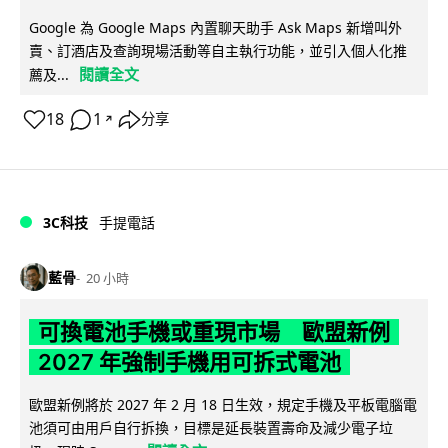
Google 為 Google Maps 內置聊天助手 Ask Maps 新增叫外
賣、訂酒店及查詢現場活動等自主執行功能，並引入個人化推
閱讀全文
薦及...
18
1
分享
↗
3C科技
手提電話
藍骨
20 小時
可換電池手機或重現市場 歐盟新例
2027 年強制手機用可拆式電池
歐盟新例將於 2027 年 2 月 18 日生效，規定手機及平板電腦電
池須可由用戶自行拆換，目標是延長裝置壽命及減少電子垃