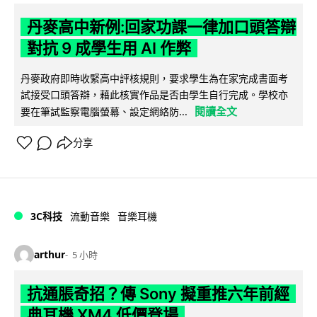
丹麥高中新例:回家功課一律加口頭答辯
對抗 9 成學生用 AI 作弊
丹麥政府即時收緊高中評核規則，要求學生為在家完成書面考
試接受口頭答辯，藉此核實作品是否由學生自行完成。學校亦
閱讀全文
要在筆試監察電腦螢幕、設定網絡防...
分享
3C科技
流動音樂
音樂耳機
arthur
5 小時
抗通脹奇招？傳 Sony 擬重推六年前經
典耳機 XM4 低價登場