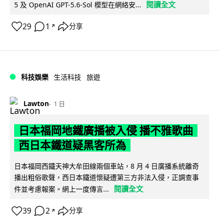
閱讀全文
5 及 OpenAI GPT-5.6-Sol 模型在網絡安...
29
1
分享
↗
科技娛樂
生活科技
旅遊
Lawton
1 日
日本福岡地鐵廣播被入侵 播不雅歌曲
西日本鐵道疑黑客所為
日本福岡西鐵天神大牟田線兩個車站，8 月 4 日廣播系統離奇
播出粗俗歌聲，西日本鐵道懷疑遭第三方非法入侵，正調查事
閱讀全文
件並考慮報案。網上一度傳言...
39
2
分享
↗