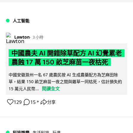
人工智能
Lawton
3 小時
中國農夫 AI 開錯除草配方 AI 幻覺累老
農蝕 17 萬 150 畝芝麻苗一夜枯死
中國安徽滁州一名 67 歲農民按 AI 生成農藥配方為芝麻田除
草，結果 150 畝芝麻苗一夜之間與雜草一同枯死，估計損失約
閱讀全文
15 萬元人民幣...
129
15
分享
↗
科技娛樂
生活科技
玩具