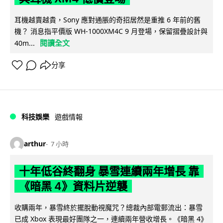
耳機越賣越貴，Sony 應對通脹的奇招居然是重推 6 年前的舊
機？ 消息指平價版 WH-1000XM4C 9 月登場，保留摺疊設計與
閱讀全文
40m...
分享
科技娛樂
遊戲情報
arthur
7 小時
十年低谷終翻身 暴雪連續兩年增長 靠
《暗黑 4》資料片逆襲
收購兩年，暴雪終於擺脫動視魔咒？總裁內部電郵流出：暴雪
已成 Xbox 表現最好團隊之一，連續兩年營收增長。《暗黑 4》