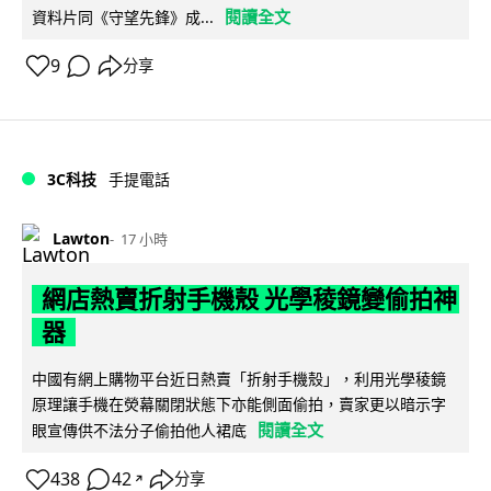
閱讀全文
資料片同《守望先鋒》成...
9
分享
3C科技
手提電話
Lawton
17 小時
網店熱賣折射手機殼 光學稜鏡變偷拍神
器
中國有網上購物平台近日熱賣「折射手機殼」，利用光學稜鏡
原理讓手機在熒幕關閉狀態下亦能側面偷拍，賣家更以暗示字
閱讀全文
眼宣傳供不法分子偷拍他人裙底
438
42
分享
↗