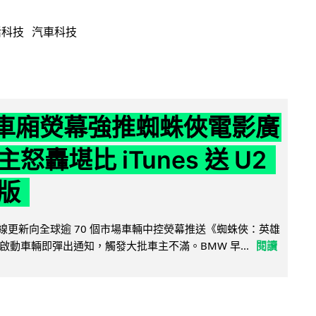
活科技
汽車科技
 車廂熒幕強推蜘蛛俠電影廣
怒轟堪比 iTunes 送 U2
版
無線更新向全球逾 70 個市場車輛中控熒幕推送《蜘蛛俠：英雄
啟動車輛即彈出通知，觸發大批車主不滿。BMW 早...
閱讀