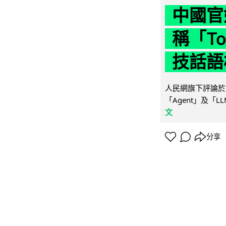
中國官
稱「To
技話語
人民網旗下評論於 
「Agent」及「
文
分享