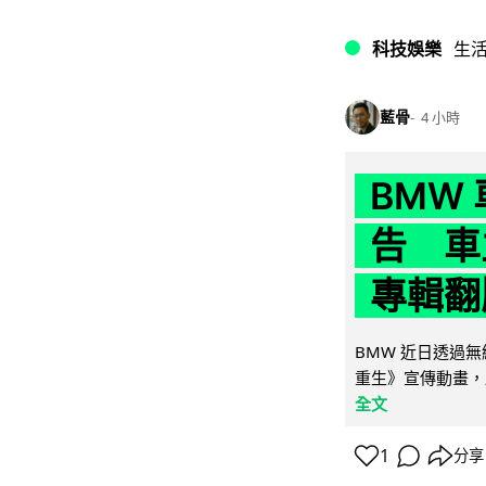
科技娛樂
生
藍骨
4 小時
BMW
告 車主
專輯翻
BMW 近日透過
重生》宣傳動畫，
全文
1
分享