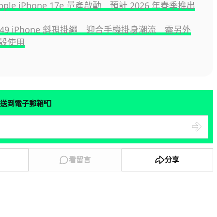
ple iPhone 17e 量產啟動 預計 2026 年春季推出
 $449 iPhone 斜孭掛繩 迎合手機掛身潮流 需另外
殼使用
📮
送到電子郵箱
看留言
分享