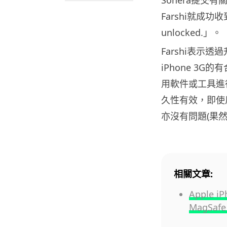
Farshi就成功收到一
unlocked.」。
Farshi表示透
iPhone 3
用軟件或工具進
久性有效，即使
亦沒有問題(果
相關文章:
Apple 
MagSaf