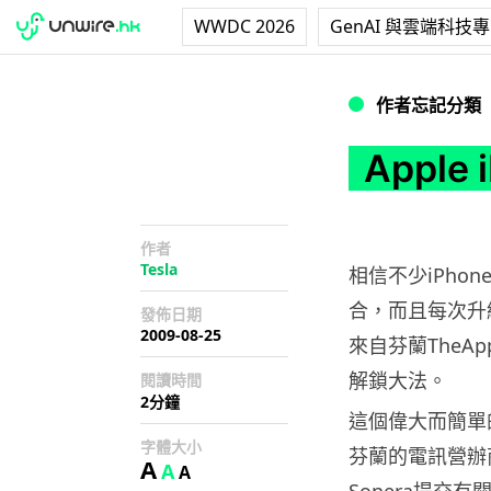
WWDC 2026
GenAI 與雲端科技
Apple iPhon
作者忘記分類
Appl
作者
Tesla
相信不少iPh
合，而且每次升
發佈日期
2009-08-25
來自芬蘭TheApp
解鎖大法。
閱讀時間
2分鐘
這個偉大而簡單
字體大小
芬蘭的電訊營辦商
A
A
A
Sonera提交