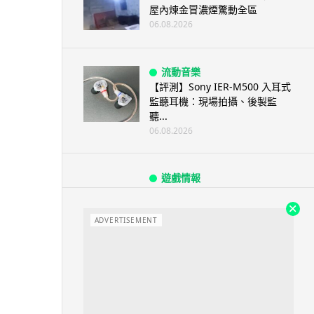
屋內煉金冒濃煙驚動全區
06.08.2026
流動音樂
【評測】Sony IER-M500 入耳式
監聽耳機：現場拍攝、後製監
聽...
06.08.2026
遊戲情報
《魔獸世界：至暗之夜》12.1
「烏拉特克的詛咒」專訪：巢穴
不為提高世...
ADVERTISEMENT
06.08.2026
遊戲情報
日本二手遊戲店減 90% 門市 業
績反增四成 “懷...