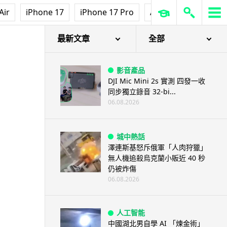
Air
iPhone 17
iPhone 17 Pro
AirPods Pro 3
Ap
最新文章
全部
影音產品
DJI Mic Mini 2s 實測 四發一收
同步獨立錄音 32-bi...
06.08.2026
城中熱話
澤連斯基怒斥俄軍「人肉狩獵」
無人機追殺烏克蘭小販近 40 秒
仍被炸傷
06.08.2026
人工智能
中國湖北男自學 AI 「煉金術」