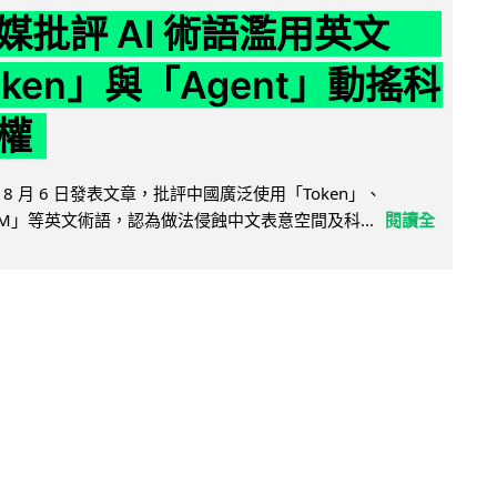
媒批評 AI 術語濫用英文
ken」與「Agent」動搖科
權
8 月 6 日發表文章，批評中國廣泛使用「Token」、
LLM」等英文術語，認為做法侵蝕中文表意空間及科...
閱讀全