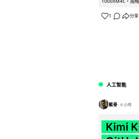
1000XM4C，規格幾
1
分享
人工智能
藍骨
6 小時
Kimi