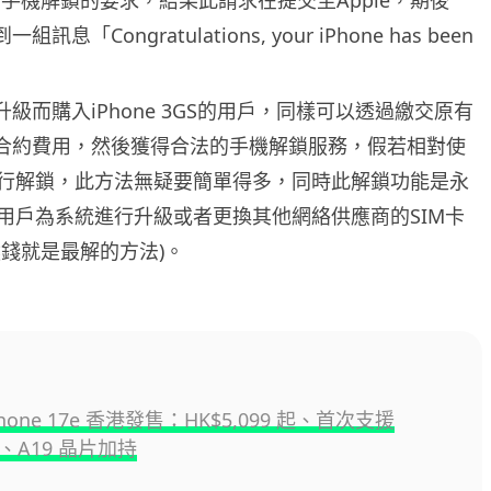
組訊息「Congratulations, your iPhone has been
過升級而購入iPhone 3GS的用戶，同樣可以透過繳交原有
G的有合約費用，然後獲得合法的手機解鎖服務，假若相對使
行解鎖，此方法無疑要簡單得多，同時此解鎖功能是永
用戶為系統進行升級或者更換其他網絡供應商的SIM卡
然錢就是最解的方法)。
iPhone 17e 香港發售：HK$5,099 起、首次支援
e、A19 晶片加持