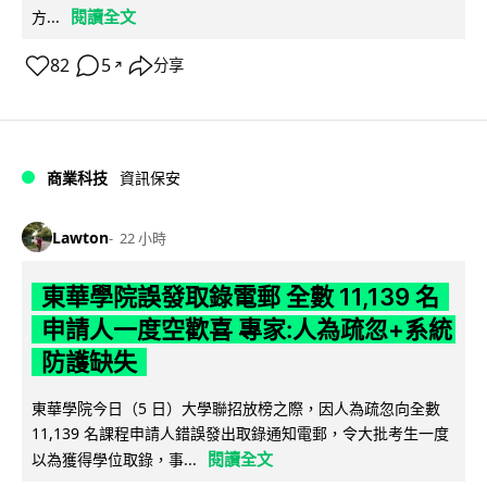
閱讀全文
方...
82
5
分享
↗
商業科技
資訊保安
Lawton
22 小時
東華學院誤發取錄電郵 全數 11,139 名
申請人一度空歡喜 專家:人為疏忽+系統
防護缺失
東華學院今日（5 日）大學聯招放榜之際，因人為疏忽向全數
11,139 名課程申請人錯誤發出取錄通知電郵，令大批考生一度
閱讀全文
以為獲得學位取錄，事...