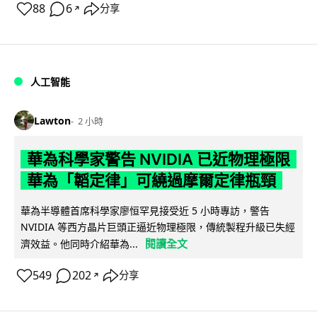
88
6
分享
↗
人工智能
Lawton
2 小時
華為科學家警告 NVIDIA 已近物理極限
華為「韜定律」可繞過摩爾定律瓶頸
華為半導體首席科學家廖恒罕見接受近 5 小時專訪，警告
NVIDIA 等西方晶片巨頭正逼近物理極限，傳統製程升級已失經
閱讀全文
濟效益。他同時介紹華為...
549
202
分享
↗