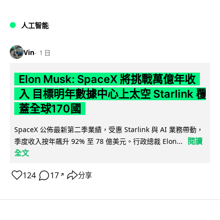
人工智能
Vin
1 日
Elon Musk: SpaceX 將挑戰萬億年收
入 目標明年數據中心上太空 Starlink 覆
蓋全球170國
SpaceX 公佈最新第二季業績，受惠 Starlink 與 AI 業務帶動，
閱讀
季度收入按年飆升 92% 至 78 億美元。行政總裁 Elon...
全文
124
17
分享
↗