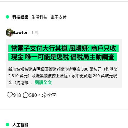
科技娛樂
生活科技
電子支付
Lawton
1 日
當電子支付大行其道 屈穎妍: 商戶只收
現金 唯一可能是逃稅 倡稅局主動調查
新加坡知名粥店明輝田雞粥老闆涉逃稅逾 380 萬坡元（約港幣
2,310 萬元）及洗黑錢被控上法庭，家中更藏逾 240 萬坡元現
閱讀全文
金（約港幣...
918
580
分享
↗
人工智能