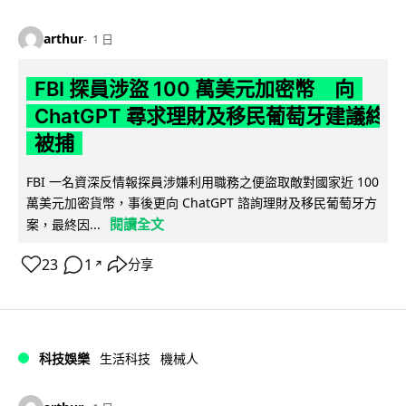
arthur
1 日
FBI 探員涉盜 100 萬美元加密幣 向
ChatGPT 尋求理財及移民葡萄牙建議終
被捕
FBI 一名資深反情報探員涉嫌利用職務之便盜取敵對國家近 100
萬美元加密貨幣，事後更向 ChatGPT 諮詢理財及移民葡萄牙方
閱讀全文
案，最終因...
23
1
分享
↗
科技娛樂
生活科技
機械人