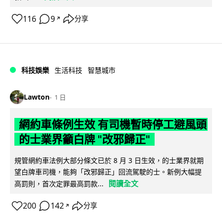
116
9
分享
↗
科技娛樂
生活科技
智慧城市
Lawton
1 日
網約車條例生效 有司機暫時停工避風頭
的士業界籲白牌 "改邪歸正"
規管網約車法例大部分條文已於 8 月 3 日生效，的士業界就期
望白牌車司機，能夠「改邪歸正」回流駕駛的士。新例大幅提
閱讀全文
高罰則，首次定罪最高罰款...
200
142
分享
↗