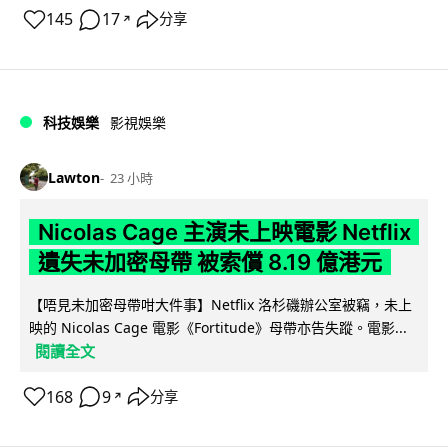
145
17
分享
↗
科技娛樂
影視娛樂
Lawton
23 小時
Nicolas Cage 主演未上映電影 Netflix
遺失未加密母帶 被索償 8.19 億港元
【唔見未加密母帶咁大件事】Netflix 洛杉磯辦公室被竊，未上
映的 Nicolas Cage 電影《Fortitude》母帶亦告失蹤。電影...
閱讀全文
168
9
分享
↗