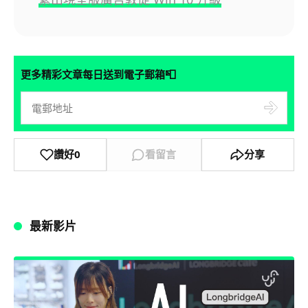
📮
更多精彩文章每日送到電子郵箱
讚好
0
看留言
分享
最新影片