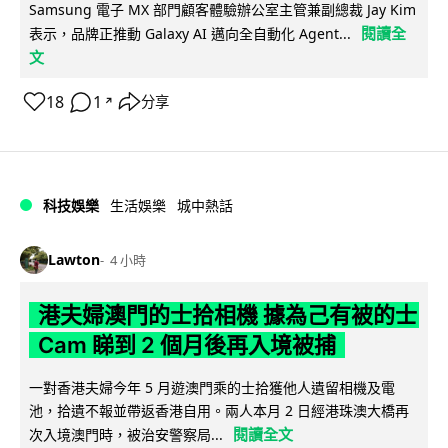
Samsung 電子 MX 部門顧客體驗辦公室主管兼副總裁 Jay Kim
閱讀全
表示，品牌正推動 Galaxy AI 邁向全自動化 Agent...
文
18
1
分享
↗
科技娛樂
生活娛樂
城中熱話
Lawton
4 小時
港夫婦澳門的士拾相機 據為己有被的士
Cam 睇到 2 個月後再入境被捕
一對香港夫婦今年 5 月遊澳門乘的士拾獲他人遺留相機及電
池，拾遺不報並帶返香港自用。兩人本月 2 日經港珠澳大橋再
閱讀全文
次入境澳門時，被治安警察局...