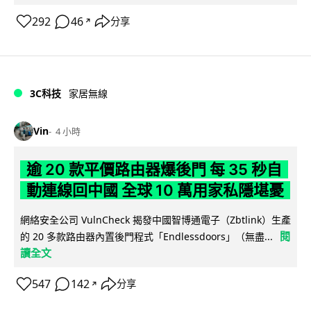
292
46
分享
↗
3C科技
家居無線
Vin
4 小時
逾 20 款平價路由器爆後門 每 35 秒自
動連線回中國 全球 10 萬用家私隱堪憂
網絡安全公司 VulnCheck 揭發中國智博通電子（Zbtlink）生產
閱
的 20 多款路由器內置後門程式「Endlessdoors」（無盡...
讀全文
547
142
分享
↗