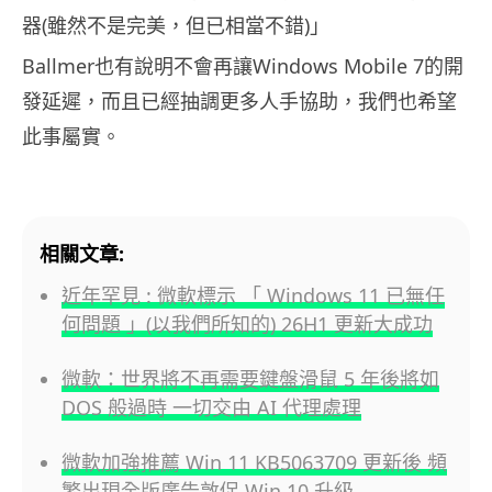
器(雖然不是完美，但已相當不錯)」
Ballmer也有說明不會再讓Windows Mobile 7的開
發延遲，而且已經抽調更多人手協助，我們也希望
此事屬實。
相關文章:
近年罕見 : 微軟標示 「 Windows 11 已無任
何問題 」(以我們所知的) 26H1 更新大成功
微軟：世界將不再需要鍵盤滑鼠 5 年後將如
DOS 般過時 一切交由 AI 代理處理
微軟加強推薦 Win 11 KB5063709 更新後 頻
繁出現全版廣告敦促 Win 10 升級