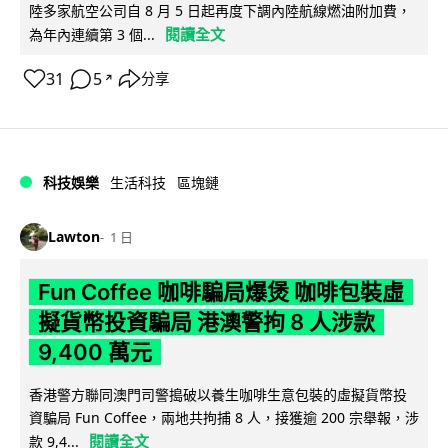
陸多家航空公司自 8 月 5 日起再度下調內陸航線燃油附加費，
閱讀全文
為年內連續第 3 個...
31
5
分享
↗
科技娛樂
生活科技
區塊鏈
Lawton
1 日
Fun Coffee 咖啡騙局爆煲 咖啡包裝虛
擬貨幣投資騙局 港澳警拘 8 人涉款
9,400 萬元
香港警方聯同澳門司警搗破以養生咖啡生意包裝的虛擬貨幣投
資騙局 Fun Coffee，兩地共拘捕 8 人，接獲逾 200 宗舉報，涉
閱讀全文
款 9,4...