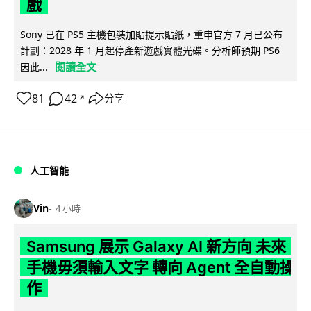
戲
Sony 已在 PS5 主機包裝加貼提示貼紙，重申官方 7 月已公布
計劃：2028 年 1 月起停產新遊戲實體光碟。分析師預期 PS6
閱讀全文
因此...
81
42
分享
↗
人工智能
Vin
4 小時
Samsung 展示 Galaxy AI 新方向 未來
手機毋須輸入文字 轉向 Agent 全自動操
作