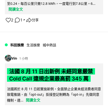
至0.24，每百公里只需12.8 kWh，一度電行到7.8公里。6...
閱讀全文
2
1
分享
↗
科技娛樂
生活娛樂
城中熱話
Vin
1 小時
法國 8 月 11 日出新例 未經同意嚴禁
Cold Call 違規企業最高罰 345 萬
法國將於 8 月 11 日起實施新例，全面禁止企業未經消費者同意
致電推銷，由「opt-out」拒接登記制轉為「opt-in」先徵同意
閱讀全文
機制。違...