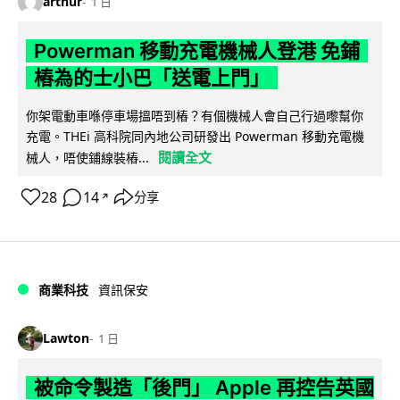
arthur
1 日
Powerman 移動充電機械人登港 免鋪
樁為的士小巴「送電上門」
你架電動車喺停車場搵唔到樁？有個機械人會自己行過嚟幫你
充電。THEi 高科院同內地公司研發出 Powerman 移動充電機
閱讀全文
械人，唔使鋪線裝樁...
28
14
分享
↗
商業科技
資訊保安
Lawton
1 日
被命令製造「後門」 Apple 再控告英國