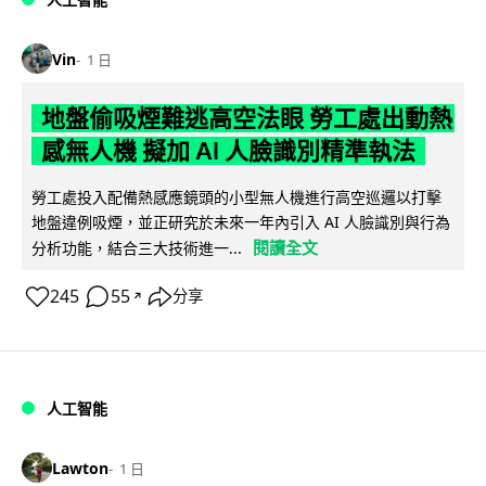
Vin
1 日
地盤偷吸煙難逃高空法眼 勞工處出動熱
感無人機 擬加 AI 人臉識別精準執法
勞工處投入配備熱感應鏡頭的小型無人機進行高空巡邏以打擊
地盤違例吸煙，並正研究於未來一年內引入 AI 人臉識別與行為
閱讀全文
分析功能，結合三大技術進一...
245
55
分享
↗
人工智能
Lawton
1 日