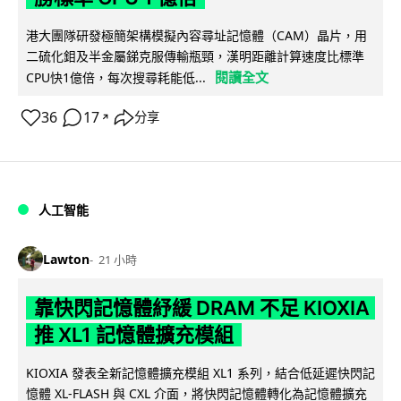
港大團隊研發極簡架構模擬內容尋址記憶體（CAM）晶片，用
二硫化鉬及半金屬銻克服傳輸瓶頸，漢明距離計算速度比標準
閱讀全文
CPU快1億倍，每次搜尋耗能低...
36
17
分享
↗
人工智能
Lawton
21 小時
靠快閃記憶體紓緩 DRAM 不足 KIOXIA
推 XL1 記憶體擴充模組
KIOXIA 發表全新記憶體擴充模組 XL1 系列，結合低延遲快閃記
憶體 XL-FLASH 與 CXL 介面，將快閃記憶體轉化為記憶體擴充