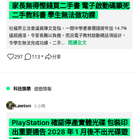
家長無得慳錢買二手書 電子啟動碼鎖死
二手教科書 學生無法做功課
社福界立法會議員陳文宜指，一間中學書單價錢按年加 14.7%
遠超通漲，令家長難以負擔。而且電子教材啟動碼這項設計，
閱讀全文
令學生無法完成功課，二手...
297
113
分享
↗
科技娛樂
遊戲情報
Lawton
3 小時
PlayStation 確認停產實體光碟 包裝印
出重要通告 2028 年 1 月後不出光碟遊