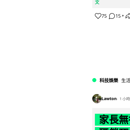
文
75
15
↗
科技娛樂
生
Lawton
1 小時
家長無