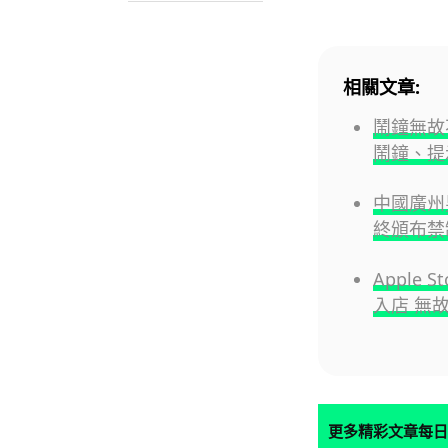
相關文章:
鬧鐘無故不
鬧鐘、提
中國廣州
終頒布禁
Apple
入店 無
更多精彩文章每日