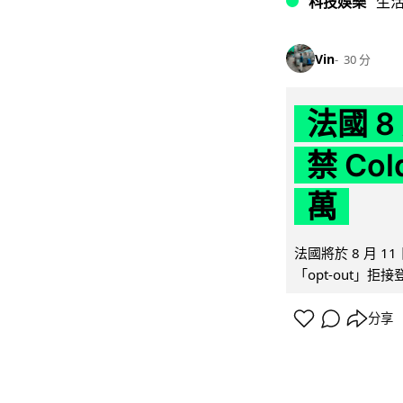
科技娛樂
生
Vin
30 分
法國 8
禁 Co
萬
法國將於 8 月 
「opt-out」拒
分享