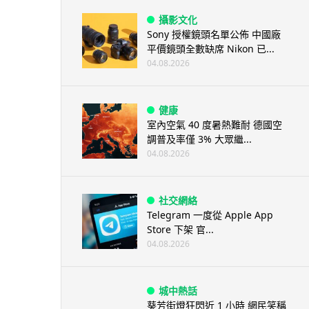
攝影文化
Sony 授權鏡頭名單公佈 中國廠
平價鏡頭全數缺席 Nikon 已...
04.08.2026
健康
室內空氣 40 度暑熱難耐 德國空
調普及率僅 3% 大眾繼...
04.08.2026
社交網絡
Telegram 一度從 Apple App
Store 下架 官...
04.08.2026
城中熱話
葵芳街燈狂閃近 1 小時 網民笑稱