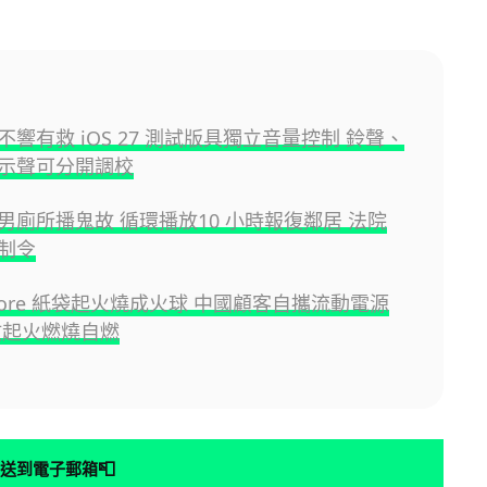
響有救 iOS 27 測試版具獨立音量控制 鈴聲、
示聲可分開調校
男廁所播鬼故 循環播放10 小時報復鄰居 法院
制令
 Store 紙袋起火燒成火球 中國顧客自攜流動電源
故起火燃燒自燃
📮
送到電子郵箱