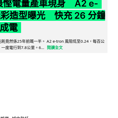
 最慳電量產車現身 A2 e-
 迷彩造型曝光 快充 26 分鐘
 成電
能耗竟然係25年前嘅一半。 A2 e-tron 風阻低至0.24，每百公
，一度電行到7.8公里。6...
閱讀全文