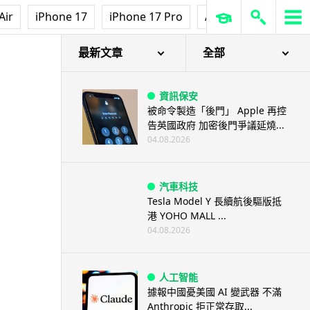
Air
iPhone 17
iPhone 17 Pro
AirPods Pro 3
Ap
最新文章
全部
資訊保安
被命令製造「後門」 Apple 再控
告英國政府 加密後門爭議延燒...
04.08.2026
汽車科技
Tesla Model Y 長續航後驅版抵
港 YOHO MALL ...
04.08.2026
人工智能
據報中國憂美國 AI 變武器 不滿
Anthropic 拒正常存取...