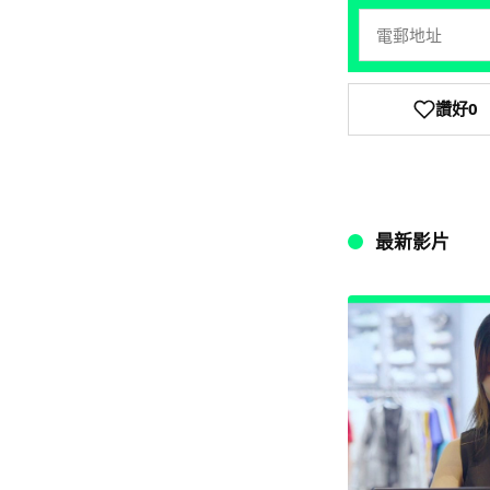
讚好
0
最新影片