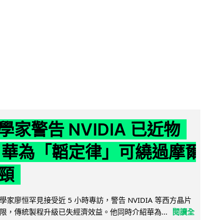
家警告 NVIDIA 已近物
 華為「韜定律」可繞過摩爾
頸
家廖恒罕見接受近 5 小時專訪，警告 NVIDIA 等西方晶片
限，傳統製程升級已失經濟效益。他同時介紹華為...
閱讀全