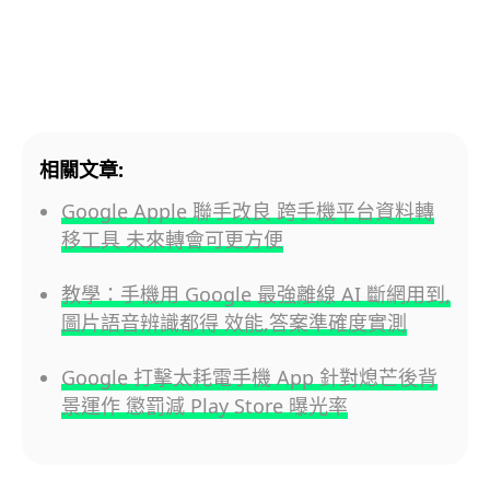
相關文章:
Google Apple 聯手改良 跨手機平台資料轉
移工具 未來轉會可更方便
教學：手機用 Google 最強離線 AI 斷網用到,
圖片語音辨識都得 效能,答案準確度實測
Google 打擊太耗電手機 App 針對熄芒後背
景運作 懲罰減 Play Store 曝光率