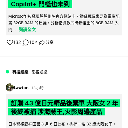
Copilot+ 門檻也未到
Microsoft 被發現靜靜刪除官方網站上，對遊戲玩家要為電腦配
置 32GB RAM 的建議。分析指微軟同時新推出的 8GB RAM 入
閱讀全文
門...
132
10
分享
↗
科技娛樂
影視娛樂
Lawton
13 小時
訂購 43 億日元精品後棄單 大阪女 2 年
後終被捕 涉海賊王,火影周邊產品
日本警視廳神田署 8 月 6 日公布，拘捕一名 32 歲大阪女子，