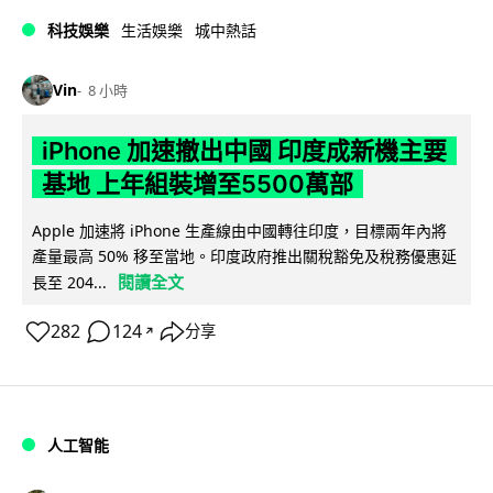
科技娛樂
生活娛樂
城中熱話
Vin
8 小時
iPhone 加速撤出中國 印度成新機主要
基地 上年組裝增至5500萬部
Apple 加速將 iPhone 生產線由中國轉往印度，目標兩年內將
產量最高 50% 移至當地。印度政府推出關稅豁免及稅務優惠延
閱讀全文
長至 204...
282
124
分享
↗
人工智能