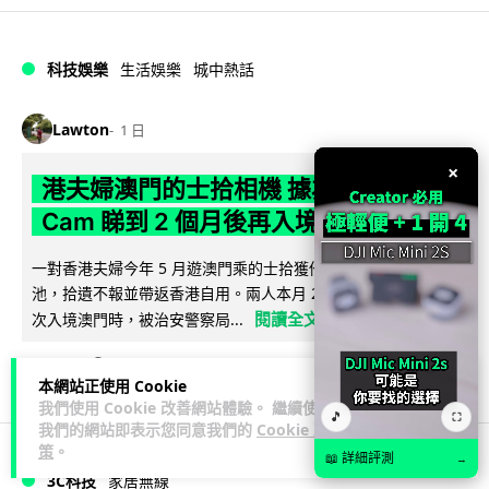
科技娛樂
生活娛樂
城中熱話
Lawton
1 日
×
港夫婦澳門的士拾相機 據為己有被的士
Cam 睇到 2 個月後再入境被捕
一對香港夫婦今年 5 月遊澳門乘的士拾獲他人遺留相機及電
池，拾遺不報並帶返香港自用。兩人本月 2 日經港珠澳大橋再
閱讀全文
次入境澳門時，被治安警察局...
539
75
分享
↗
本網站正使用 Cookie
我們使用 Cookie 改善網站體驗。 繼續使用
🎵
⛶
我們的網站即表示您同意我們的
Cookie 政
策
。
📖 詳細評測
→
3C科技
家居無線