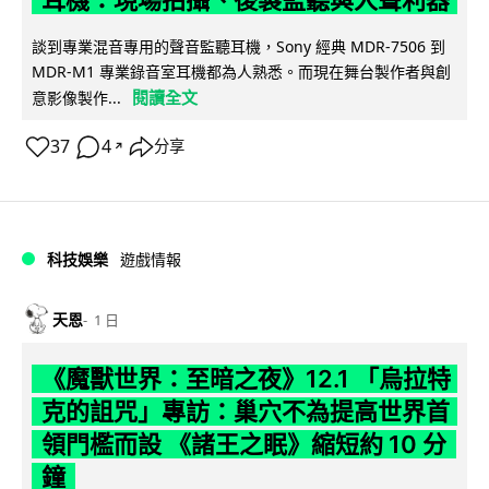
耳機：現場拍攝、後製監聽與人聲利器
談到專業混音專用的聲音監聽耳機，Sony 經典 MDR-7506 到
MDR-M1 專業錄音室耳機都為人熟悉。而現在舞台製作者與創
閱讀全文
意影像製作...
37
4
分享
↗
科技娛樂
遊戲情報
天恩
1 日
《魔獸世界：至暗之夜》12.1 「烏拉特
克的詛咒」專訪：巢穴不為提高世界首
領門檻而設 《諸王之眠》縮短約 10 分
鐘