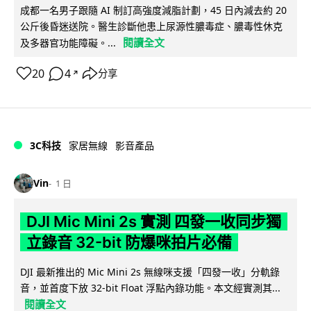
成都一名男子跟隨 AI 制訂高強度減脂計劃，45 日內減去約 20
公斤後昏迷送院。醫生診斷他患上尿源性膿毒症、膿毒性休克
閱讀全文
及多器官功能障礙。...
20
4
分享
↗
3C科技
家居無線
影音產品
Vin
1 日
DJI Mic Mini 2s 實測 四發一收同步獨
立錄音 32-bit 防爆咪拍片必備
DJI 最新推出的 Mic Mini 2s 無線咪支援「四發一收」分軌錄
音，並首度下放 32-bit Float 浮點內錄功能。本文經實測其...
閱讀全文