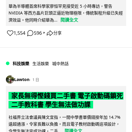
華為半導體首席科學家廖恒罕見接受近 5 小時專訪，警告
NVIDIA 等西方晶片巨頭正逼近物理極限，傳統製程升級已失經
閱讀全文
濟效益。他同時介紹華為...
1,554
596
分享
↗
科技娛樂
生活娛樂
城中熱話
Lawton
1 日
家長無得慳錢買二手書 電子啟動碼鎖死
二手教科書 學生無法做功課
社福界立法會議員陳文宜指，一間中學書單價錢按年加 14.7%
遠超通漲，令家長難以負擔。而且電子教材啟動碼這項設計，
閱讀全文
令學生無法完成功課，二手...