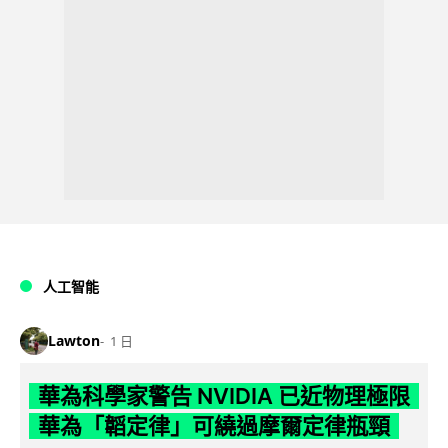
人工智能
Lawton
1 日
華為科學家警告 NVIDIA 已近物理極限
華為「韜定律」可繞過摩爾定律瓶頸