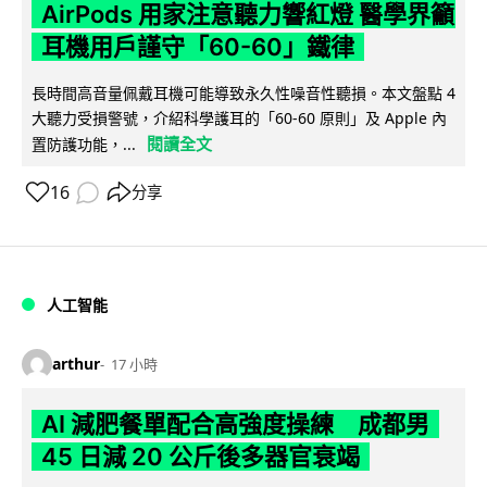
AirPods 用家注意聽力響紅燈 醫學界籲
耳機用戶謹守「60-60」鐵律
長時間高音量佩戴耳機可能導致永久性噪音性聽損。本文盤點 4
大聽力受損警號，介紹科學護耳的「60-60 原則」及 Apple 內
閱讀全文
置防護功能，...
16
分享
人工智能
arthur
17 小時
AI 減肥餐單配合高強度操練 成都男
45 日減 20 公斤後多器官衰竭