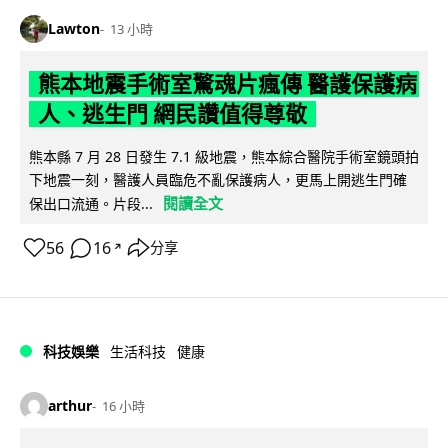
Lawton
13 小時
熊本地震手術室驚魂片瘋傳 醫護保護病
人、逃生門 網民讚值得尊敬
熊本縣 7 月 28 日發生 7.1 級地震，熊本綜合醫院手術室鏡頭拍
下地震一刻，醫護人員臨危不亂保護病人，更馬上開逃生門確
閱讀全文
保出口流通。片段...
56
16
分享
↗
科技娛樂
生活科技
健康
arthur
16 小時