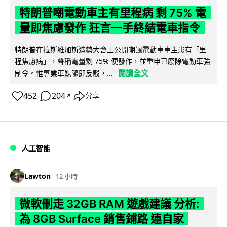
特朗普嘲電動車主有里程病 剩 75% 電
量即焦慮發作 狂言一手終結電車指令
特朗普在拉斯維加斯造勢大會上公開嘲諷電動車車主患有「里
程焦慮病」，聲稱電量剩 75% 便發作，並重申已廢除電動車強
閱讀全文
制令。惟專業車媒隨即反駁，...
452
204
分享
↗
人工智能
Lawton
12 小時
微軟刪走 32GB RAM 遊戲建議 分析:
為 8GB Surface 銷售鋪路 連自家