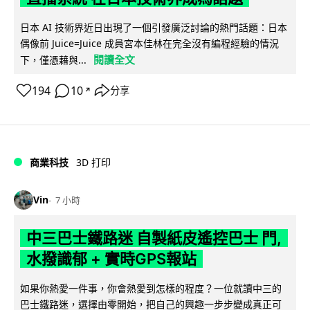
日本 AI 技術界近日出現了一個引發廣泛討論的熱門話題：日本
偶像前 Juice=Juice 成員宮本佳林在完全沒有編程經驗的情況
閱讀全文
下，僅憑藉與...
194
10
分享
↗
商業科技
3D 打印
Vin
7 小時
中三巴士鐵路迷 自製紙皮遙控巴士 門,
水撥識郁 + 實時GPS報站
如果你熱愛一件事，你會熱愛到怎樣的程度？一位就讀中三的
巴士鐵路迷，選擇由零開始，把自己的興趣一步步變成真正可