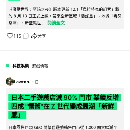
《魔獸世界：至暗之夜》版本更新 12.1「烏拉特克的詛咒」將
於 8 月 13 日正式上線，帶來全新區域「盤蛇島」、地城「毒牙
閱讀全文
祭壇」、新型態世...
115
分享
科技娛樂
遊戲情報
Lawton
1 日
日本二手遊戲店減 90% 門市 業績反增
四成 "懷舊"在 Z 世代變成最潮「新鮮
感」
日本零售巨頭 GEO 將懷舊遊戲銷售門市從 1,000 間大幅減至