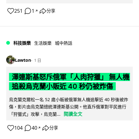
251
1
分享
↗
科技娛樂
生活娛樂
城中熱話
Lawton
1 日
澤連斯基怒斥俄軍「人肉狩獵」 無人機
追殺烏克蘭小販近 40 秒仍被炸傷
烏克蘭克爾松一名 52 歲小販被俄軍無人機追擊近 40 秒後被炸
傷，影片由烏克蘭總統澤連斯基公開。他直斥俄軍對平民進行
閱讀全文
「狩獵式」攻擊，烏克蘭...
104
40
分享
↗