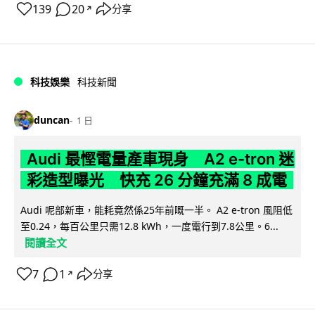
139
20
分享
↗
科技娛樂
科技新聞
duncan
1 日
Audi 最慳電量產車現身 A2 e-tron 迷
彩造型曝光 快充 26 分鐘充滿 8 成電
Audi 呢部新車，能耗竟然係25年前嘅一半。 A2 e-tron 風阻低
至0.24，每百公里只需12.8 kWh，一度電行到7.8公里。6...
閱讀全文
7
1
分享
↗