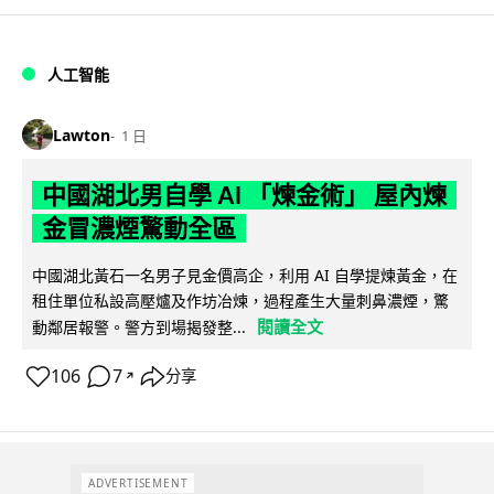
人工智能
Lawton
1 日
中國湖北男自學 AI 「煉金術」 屋內煉
金冒濃煙驚動全區
中國湖北黃石一名男子見金價高企，利用 AI 自學提煉黃金，在
租住單位私設高壓爐及作坊冶煉，過程產生大量刺鼻濃煙，驚
閱讀全文
動鄰居報警。警方到場揭發整...
106
7
分享
↗
ADVERTISEMENT