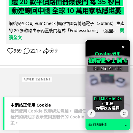
逾 20 款平價路由器爆後門 每 35 秒自
動連線回中國 全球 10 萬用家私隱堪憂
網絡安全公司 VulnCheck 揭發中國智博通電子（Zbtlink）生產
閱
的 20 多款路由器內置後門程式「Endlessdoors」（無盡...
讀全文
×
969
221
分享
↗
ADVERTISEMENT
本網站正使用 Cookie
我們使用 Cookie 改善網站體驗。 繼續使用
🎵
⛶
我們的網站即表示您同意我們的
Cookie 政
策
。
📖 詳細評測
→