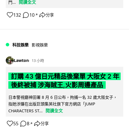
閱讀全文
門...
132
10
分享
↗
科技娛樂
影視娛樂
Lawton
13 小時
訂購 43 億日元精品後棄單 大阪女 2 年
後終被捕 涉海賊王,火影周邊產品
日本警視廳神田署 8 月 6 日公布，拘捕一名 32 歲大阪女子，
指她涉嫌在出版巨頭集英社旗下官方網店「JUMP
閱讀全文
CHARACTERS ST...
55
8
分享
↗