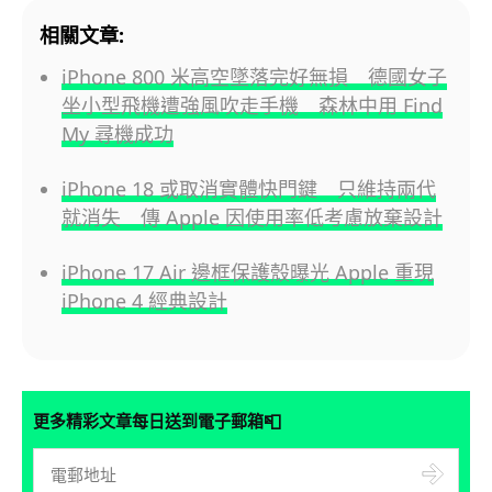
相關文章:
iPhone 800 米高空墜落完好無損 德國女子
坐小型飛機遭強風吹走手機 森林中用 Find
My 尋機成功
iPhone 18 或取消實體快門鍵 只維持兩代
就消失 傳 Apple 因使用率低考慮放棄設計
iPhone 17 Air 邊框保護殼曝光 Apple 重現
iPhone 4 經典設計
📮
更多精彩文章每日送到電子郵箱