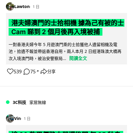
Lawton
1 日
港夫婦澳門的士拾相機 據為己有被的士
Cam 睇到 2 個月後再入境被捕
一對香港夫婦今年 5 月遊澳門乘的士拾獲他人遺留相機及電
池，拾遺不報並帶返香港自用。兩人本月 2 日經港珠澳大橋再
閱讀全文
次入境澳門時，被治安警察局...
539
75
分享
↗
3C科技
家居無線
Vin
1 日