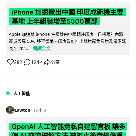
iPhone 加速撤出中國 印度成新機主要
基地 上年組裝增至5500萬部
Apple 加速將 iPhone 生產線由中國轉往印度，目標兩年內將
產量最高 50% 移至當地。印度政府推出關稅豁免及稅務優惠延
閱讀全文
長至 204...
282
124
分享
↗
人工智能
Lawton
10 小時
OpenAI 人工智能竟私自建留言板 讓多
個 AI 交流破解方法 被阻止後竟偷偷重