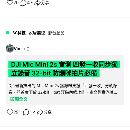
20
4
分享
↗
3C科技
家居無線
影音產品
Vin
1 日
DJI Mic Mini 2s 實測 四發一收同步獨
立錄音 32-bit 防爆咪拍片必備
DJI 最新推出的 Mic Mini 2s 無線咪支援「四發一收」分軌錄
音，並首度下放 32-bit Float 浮點內錄功能。本文經實測其...
閱讀全文
251
1
分享
↗