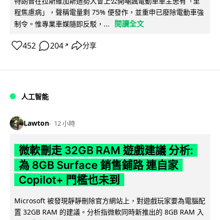
特朗普在拉斯維加斯造勢大會上公開嘲諷電動車車主患有「里
程焦慮病」，聲稱電量剩 75% 便發作，並重申已廢除電動車強
閱讀全文
制令。惟專業車媒隨即反駁，...
452
204
分享
↗
人工智能
Lawton
12 小時
微軟刪走 32GB RAM 遊戲建議 分析:
為 8GB Surface 銷售鋪路 連自家
Copilot+ 門檻也未到
Microsoft 被發現靜靜刪除官方網站上，對遊戲玩家要為電腦配
置 32GB RAM 的建議。分析指微軟同時新推出的 8GB RAM 入