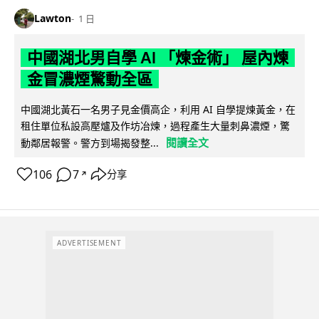
Lawton
1 日
中國湖北男自學 AI 「煉金術」 屋內煉
金冒濃煙驚動全區
中國湖北黃石一名男子見金價高企，利用 AI 自學提煉黃金，在
租住單位私設高壓爐及作坊冶煉，過程產生大量刺鼻濃煙，驚
閱讀全文
動鄰居報警。警方到場揭發整...
106
7
分享
↗
ADVERTISEMENT