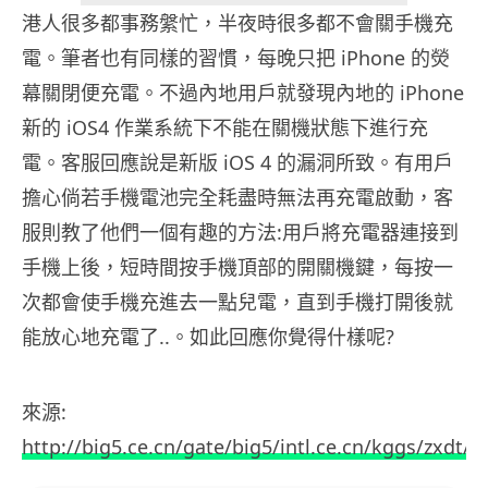
港人很多都事務縏忙，半夜時很多都不會關手機充
電。筆者也有同樣的習慣，每晚只把 iPhone 的熒
幕關閉便充電。不過內地用戶就發現內地的 iPhone
新的 iOS4 作業系統下不能在關機狀態下進行充
電。客服回應說是新版 iOS 4 的漏洞所致。有用戶
擔心倘若手機電池完全耗盡時無法再充電啟動，客
服則教了他們一個有趣的方法:用戶將充電器連接到
手機上後，短時間按手機頂部的開關機鍵，每按一
次都會使手機充進去一點兒電，直到手機打開後就
能放心地充電了..。如此回應你覺得什樣呢?
來源:
http://big5.ce.cn/gate/big5/intl.ce.cn/kggs/zxdt