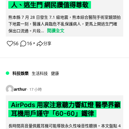
人、逃生門 網民讚值得尊敬
熊本縣 7 月 28 日發生 7.1 級地震，熊本綜合醫院手術室鏡頭拍
下地震一刻，醫護人員臨危不亂保護病人，更馬上開逃生門確
閱讀全文
保出口流通。片段...
56
16
分享
↗
科技娛樂
生活科技
健康
arthur
17 小時
AirPods 用家注意聽力響紅燈 醫學界籲
耳機用戶謹守「60-60」鐵律
長時間高音量佩戴耳機可能導致永久性噪音性聽損。本文盤點 4