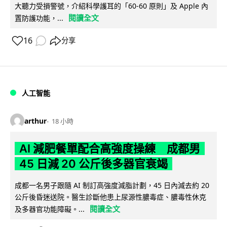
大聽力受損警號，介紹科學護耳的「60-60 原則」及 Apple 內
閱讀全文
置防護功能，...
16
分享
人工智能
arthur
18 小時
AI 減肥餐單配合高強度操練 成都男
45 日減 20 公斤後多器官衰竭
成都一名男子跟隨 AI 制訂高強度減脂計劃，45 日內減去約 20
公斤後昏迷送院。醫生診斷他患上尿源性膿毒症、膿毒性休克
閱讀全文
及多器官功能障礙。...