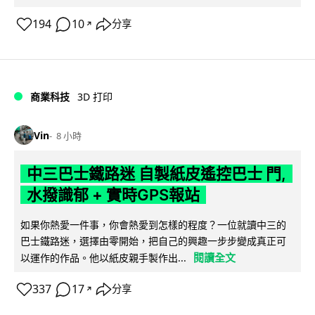
194
10
分享
↗
商業科技
3D 打印
Vin
8 小時
中三巴士鐵路迷 自製紙皮遙控巴士 門,
水撥識郁 + 實時GPS報站
如果你熱愛一件事，你會熱愛到怎樣的程度？一位就讀中三的
巴士鐵路迷，選擇由零開始，把自己的興趣一步步變成真正可
閱讀全文
以運作的作品。他以紙皮親手製作出...
337
17
分享
↗