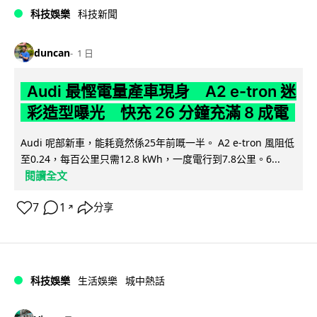
科技娛樂
科技新聞
duncan
1 日
Audi 最慳電量產車現身 A2 e-tron 迷
彩造型曝光 快充 26 分鐘充滿 8 成電
Audi 呢部新車，能耗竟然係25年前嘅一半。 A2 e-tron 風阻低
至0.24，每百公里只需12.8 kWh，一度電行到7.8公里。6...
閱讀全文
7
1
分享
↗
科技娛樂
生活娛樂
城中熱話