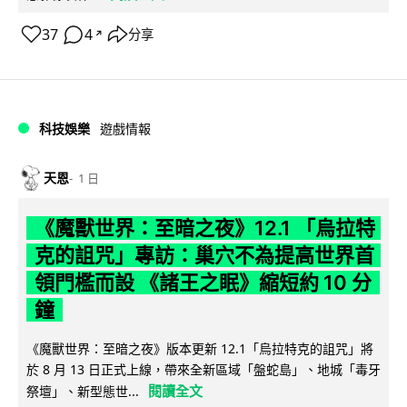
37
4
分享
↗
科技娛樂
遊戲情報
天恩
1 日
《魔獸世界：至暗之夜》12.1 「烏拉特
克的詛咒」專訪：巢穴不為提高世界首
領門檻而設 《諸王之眠》縮短約 10 分
鐘
《魔獸世界：至暗之夜》版本更新 12.1「烏拉特克的詛咒」將
於 8 月 13 日正式上線，帶來全新區域「盤蛇島」、地城「毒牙
閱讀全文
祭壇」、新型態世...