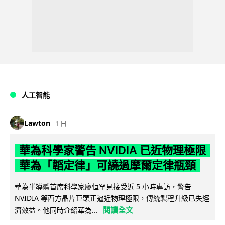
人工智能
Lawton
1 日
華為科學家警告 NVIDIA 已近物理極限
華為「韜定律」可繞過摩爾定律瓶頸
華為半導體首席科學家廖恒罕見接受近 5 小時專訪，警告
NVIDIA 等西方晶片巨頭正逼近物理極限，傳統製程升級已失經
閱讀全文
濟效益。他同時介紹華為...