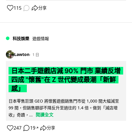
115
分享
科技娛樂
遊戲情報
Lawton
1 日
日本二手遊戲店減 90% 門市 業績反增
四成 "懷舊"在 Z 世代變成最潮「新鮮
感」
日本零售巨頭 GEO 將懷舊遊戲銷售門市從 1,000 間大幅減至
99 間，但銷售額卻不降反升至過往的 1.4 倍。做到「減店增
閱讀全文
收」奇蹟，...
247
19
分享
↗