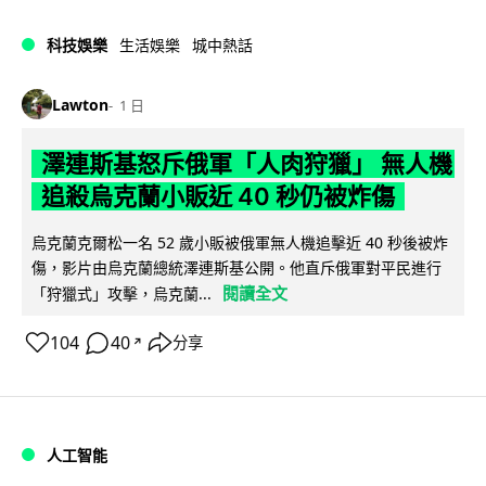
科技娛樂
生活娛樂
城中熱話
Lawton
1 日
澤連斯基怒斥俄軍「人肉狩獵」 無人機
追殺烏克蘭小販近 40 秒仍被炸傷
烏克蘭克爾松一名 52 歲小販被俄軍無人機追擊近 40 秒後被炸
傷，影片由烏克蘭總統澤連斯基公開。他直斥俄軍對平民進行
閱讀全文
「狩獵式」攻擊，烏克蘭...
104
40
分享
↗
人工智能