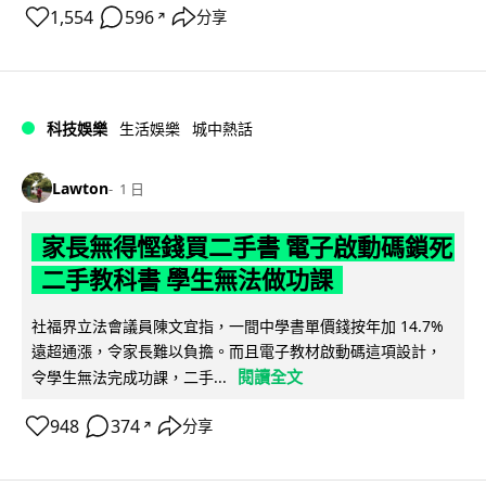
1,554
596
分享
↗
科技娛樂
生活娛樂
城中熱話
Lawton
1 日
家長無得慳錢買二手書 電子啟動碼鎖死
二手教科書 學生無法做功課
社福界立法會議員陳文宜指，一間中學書單價錢按年加 14.7%
遠超通漲，令家長難以負擔。而且電子教材啟動碼這項設計，
閱讀全文
令學生無法完成功課，二手...
948
374
分享
↗