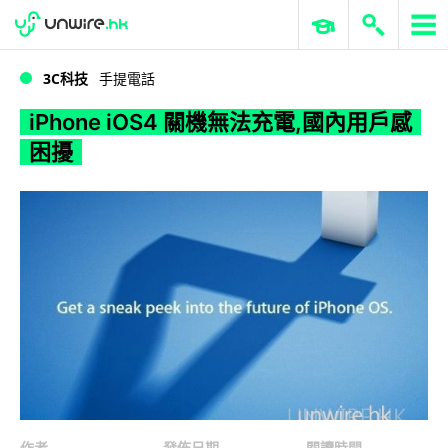
WWDC 2026
GenAI 與雲端科技專區
ERP 與商業 AI
iPhone iOS4 關機無法充電,國內用戶感困擾
3C科技
手提電話
iPhone iOS4 關機無法充電,國內用戶感
困擾
作者
發佈日期
閱讀時間