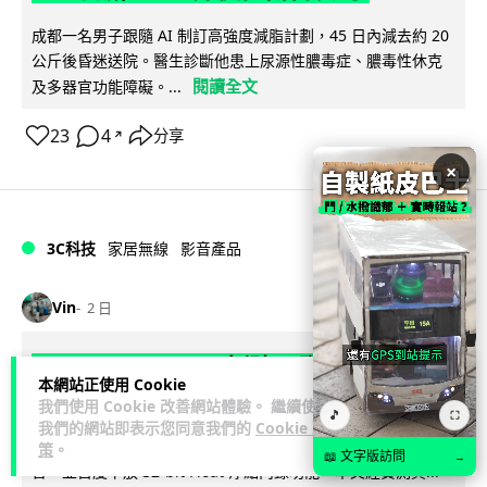
成都一名男子跟隨 AI 制訂高強度減脂計劃，45 日內減去約 20
公斤後昏迷送院。醫生診斷他患上尿源性膿毒症、膿毒性休克
閱讀全文
及多器官功能障礙。...
23
4
分享
↗
×
3C科技
家居無線
影音產品
Vin
2 日
DJI Mic Mini 2s 實測 四發一收同步獨
本網站正使用 Cookie
立錄音 32-bit 防爆咪拍片必備
我們使用 Cookie 改善網站體驗。 繼續使用
🎵
⛶
我們的網站即表示您同意我們的
Cookie 政
DJI 最新推出的 Mic Mini 2s 無線咪支援「四發一收」分軌錄
策
。
📖 文字版訪問
→
音，並首度下放 32-bit Float 浮點內錄功能。本文經實測其...