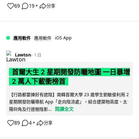
69
19
分享
↗
iOS App
應用軟件
應用軟件
Lawton
1 日
首爾大生 2 星期開發防曬地圖 一日暴增
2 萬人下載衝榜首
【行路都要揀好有遮陰】南韓首爾大學 23 歲學生劉敏俊利用 2
星期開發防曬導航 App「走向陰涼處」，結合建築物高度、太
閱讀全文
陽仰角及行道樹陰影...
89
4
分享
↗