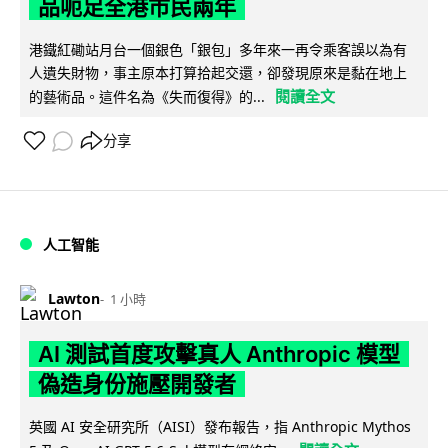
品呃足全港市民兩年
港鐵紅磡站月台一個銀色「銀包」多年來一再令乘客誤以為有
人遺失財物，事主原本打算拾起交還，卻發現原來是黏在地上
閱讀全文
的藝術品。這件名為《失而復得》的...
分享
人工智能
Lawton
1 小時
AI 測試首度攻擊真人 Anthropic 模型
偽造身份施壓開發者
英國 AI 安全研究所（AISI）發布報告，指 Anthropic Mythos