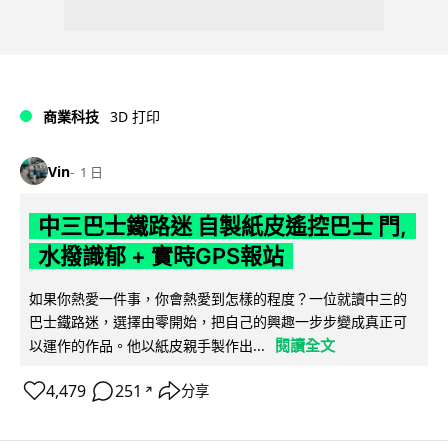
商業科技
3D 打印
Vin
1 日
中三巴士鐵路迷 自製紙皮遙控巴士 門,
水撥識郁 + 實時GPS報站
如果你熱愛一件事，你會熱愛到怎樣的程度？一位就讀中三的
巴士鐵路迷，選擇由零開始，把自己的興趣一步步變成真正可
閱讀全文
以運作的作品。他以紙皮親手製作出...
4,479
251
分享
↗