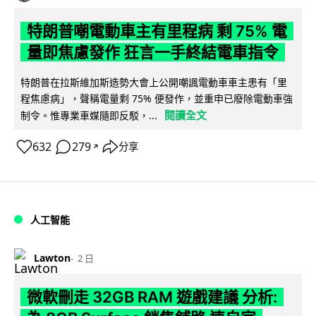
特朗普嘲電動車主有里程病 剩 75% 電
量即焦慮發作 狂言一手終結電車指令
特朗普在拉斯維加斯造勢大會上公開嘲諷電動車車主患有「里
程焦慮病」，聲稱電量剩 75% 便發作，並重申已廢除電動車強
閱讀全文
制令。惟專業車媒隨即反駁，...
632
279
分享
↗
人工智能
Lawton
2 日
微軟刪走 32GB RAM 遊戲建議 分析: