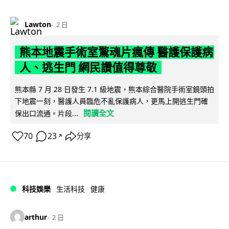
Lawton
2 日
熊本地震手術室驚魂片瘋傳 醫護保護病
人、逃生門 網民讚值得尊敬
熊本縣 7 月 28 日發生 7.1 級地震，熊本綜合醫院手術室鏡頭拍
下地震一刻，醫護人員臨危不亂保護病人，更馬上開逃生門確
閱讀全文
保出口流通。片段...
70
23
分享
↗
科技娛樂
生活科技
健康
arthur
2 日