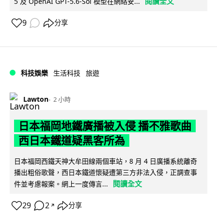
閱讀全文
5 及 OpenAI GPT-5.6-Sol 模型在網絡安...
9
分享
科技娛樂
生活科技
旅遊
Lawton
2 小時
日本福岡地鐵廣播被入侵 播不雅歌曲
西日本鐵道疑黑客所為
日本福岡西鐵天神大牟田線兩個車站，8 月 4 日廣播系統離奇
播出粗俗歌聲，西日本鐵道懷疑遭第三方非法入侵，正調查事
閱讀全文
件並考慮報案。網上一度傳言...
29
2
分享
↗