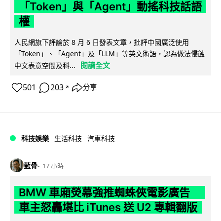
「Token」與「Agent」動搖科技話語
權
人民網旗下評論於 8 月 6 日發表文章，批評中國廣泛使用
「Token」、「Agent」及「LLM」等英文術語，認為做法侵蝕
閱讀全文
中文表意空間及科...
501
203
分享
↗
科技娛樂
生活科技
汽車科技
藍骨
17 小時
BMW 車廂熒幕強推蜘蛛俠電影廣告
車主怒轟堪比 iTunes 送 U2 專輯翻版