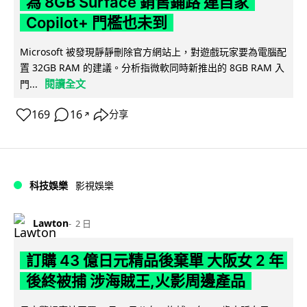
為 8GB Surface 銷售鋪路 連自家
Copilot+ 門檻也未到
Microsoft 被發現靜靜刪除官方網站上，對遊戲玩家要為電腦配
置 32GB RAM 的建議。分析指微軟同時新推出的 8GB RAM 入
閱讀全文
門...
169
16
分享
↗
科技娛樂
影視娛樂
Lawton
2 日
訂購 43 億日元精品後棄單 大阪女 2 年
後終被捕 涉海賊王,火影周邊產品