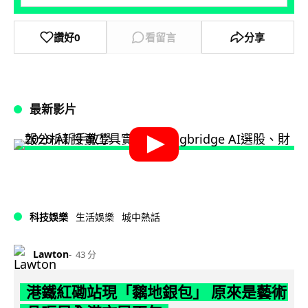
讚好
0
看留言
分享
最新影片
科技娛樂
生活娛樂
城中熱話
Lawton
43 分
港鐵紅磡站現「黐地銀包」 原來是藝術