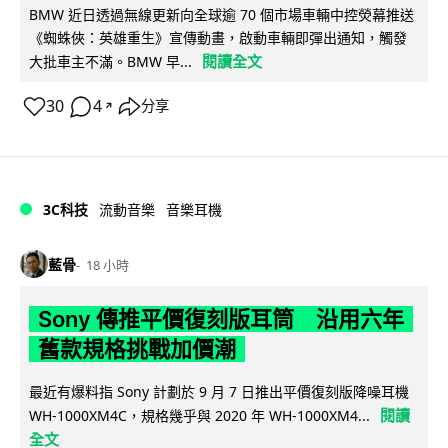
BMW 近日透過無線更新向全球逾 70 個市場車輛中控熒幕推送
《蜘蛛俠：英雄重生》宣傳動畫，啟動車輛即彈出通知，觸發
閱讀全文
大批車主不滿。BMW 早...
30
4
分享
↗
3C科技
流動音樂
音樂耳機
藍骨
18 小時
Sony 傳推平價復刻版耳筒 沿用六年
舊款規格挑戰加價潮
最近有爆料指 Sony 計劃於 9 月 7 日推出平價復刻版降噪耳機
閱讀
WH-1000XM4C，規格幾乎與 2020 年 WH-1000XM4...
全文