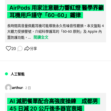
AirPods 用家注意聽力響紅燈 醫學界籲
耳機用戶謹守「60-60」鐵律
長時間高音量佩戴耳機可能導致永久性噪音性聽損。本文盤點 4
大聽力受損警號，介紹科學護耳的「60-60 原則」及 Apple 內
閱讀全文
置防護功能，...
20
分享
人工智能
arthur
2 日
AI 減肥餐單配合高強度操練 成都男
45 日減 20 公斤後多器官衰竭