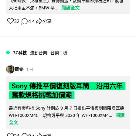
《蜘蛛俠：英雄重生》宣傳動畫，啟動車輛即彈出通知，觸發
閱讀全文
大批車主不滿。BMW 早...
32
4
分享
↗
3C科技
流動音樂
音樂耳機
藍骨
1 日
Sony 傳推平價復刻版耳筒 沿用六年
舊款規格挑戰加價潮
最近有爆料指 Sony 計劃於 9 月 7 日推出平價復刻版降噪耳機
閱讀
WH-1000XM4C，規格幾乎與 2020 年 WH-1000XM4...
全文
分享
↗