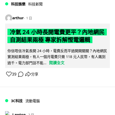
科技娛樂
科技新聞
arthur
1 日
冷氣 24 小時長開電費更平？內地網民
自測結果兩極 專家拆解慳電邏輯
你信唔信冷氣長開 24 小時，電費反而平過開開關關？內地網民
實測結果兩極，有人一個月電費只需 118 元人民幣，有人飆到
閱讀全文
過千。電力部門話不能...
39
分享
3C科技
流動電腦
Lawton
2 日