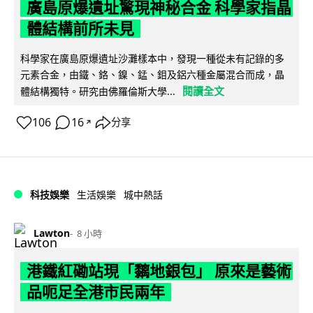
廣島原爆遺址驚現神秘合金 科學家指晶
體結構前所未見
科學家在廣島原爆遺址沙灘樣本中，發現一種從未有記錄的多
元素合金，由鐵、鉻、鎳、錳、鉬及鋁六種金屬混合而成，晶
閱讀全文
體結構獨特。研究由佛羅倫斯大學...
106
16
分享
↗
科技娛樂
生活娛樂
城中熱話
Lawton
8 小時
港鐵紅磡站現「黐地銀包」 原來是藝術
品呃足全港市民兩年