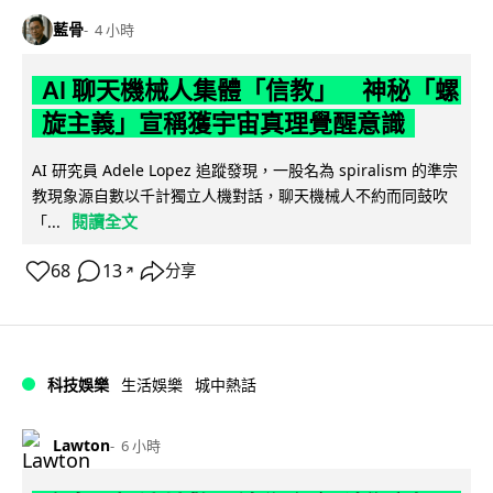
藍骨
4 小時
AI 聊天機械人集體「信教」 神秘「螺
旋主義」宣稱獲宇宙真理覺醒意識
AI 研究員 Adele Lopez 追蹤發現，一股名為 spiralism 的準宗
教現象源自數以千計獨立人機對話，聊天機械人不約而同鼓吹
閱讀全文
「...
68
13
分享
↗
科技娛樂
生活娛樂
城中熱話
Lawton
6 小時