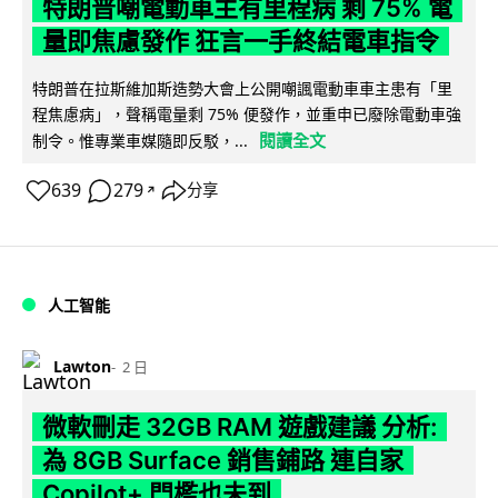
特朗普嘲電動車主有里程病 剩 75% 電
量即焦慮發作 狂言一手終結電車指令
特朗普在拉斯維加斯造勢大會上公開嘲諷電動車車主患有「里
程焦慮病」，聲稱電量剩 75% 便發作，並重申已廢除電動車強
閱讀全文
制令。惟專業車媒隨即反駁，...
639
279
分享
↗
人工智能
Lawton
2 日
微軟刪走 32GB RAM 遊戲建議 分析:
為 8GB Surface 銷售鋪路 連自家
Copilot+ 門檻也未到