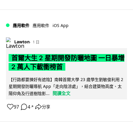
iOS App
應用軟件
應用軟件
Lawton
1 日
首爾大生 2 星期開發防曬地圖 一日暴增
2 萬人下載衝榜首
【行路都要揀好有遮陰】南韓首爾大學 23 歲學生劉敏俊利用 2
星期開發防曬導航 App「走向陰涼處」，結合建築物高度、太
閱讀全文
陽仰角及行道樹陰影...
97
4
分享
↗