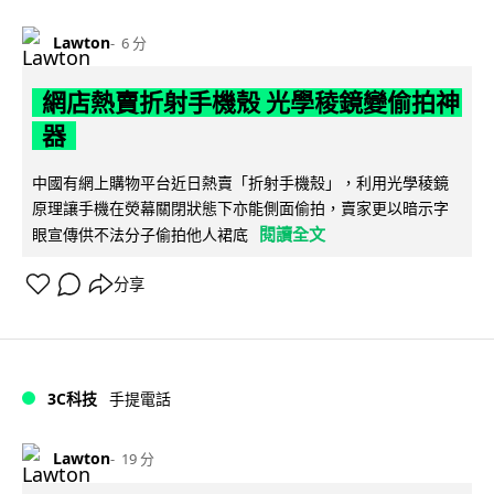
Lawton
6 分
網店熱賣折射手機殼 光學稜鏡變偷拍神
器
中國有網上購物平台近日熱賣「折射手機殼」，利用光學稜鏡
原理讓手機在熒幕關閉狀態下亦能側面偷拍，賣家更以暗示字
閱讀全文
眼宣傳供不法分子偷拍他人裙底
分享
3C科技
手提電話
Lawton
19 分