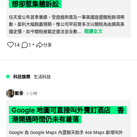
想卻惹集體訴訟
任天堂公布首季業績，受遊戲熱賣及一筆美國退還關稅款項帶
動，盈利大幅跑贏預期。惟公司早前曾多次以關稅為由調高美
閱讀全文
國定價，如今關稅被裁定違法並全數...
14
1
分享
↗
科技娛樂
生活科技
藍骨
2 小時
Google 地圖可直接叫外賣訂酒店 香
港開通時間仍未有着落
Google 為 Google Maps 內置聊天助手 Ask Maps 新增叫外