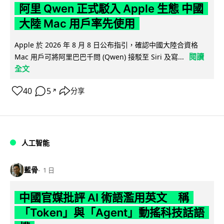
阿里 Qwen 正式駁入 Apple 生態 中國
大陸 Mac 用戶率先使用
Apple 於 2026 年 8 月 8 日公布指引，確認中國大陸合資格
閱讀
Mac 用戶可將阿里巴巴千問 (Qwen) 接駁至 Siri 及寫...
全文
40
5
分享
↗
人工智能
藍骨
1 日
中國官媒批評 AI 術語濫用英文 稱
「Token」與「Agent」動搖科技話語