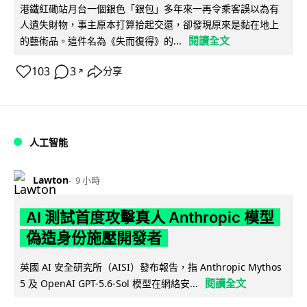
港鐵紅磡站月台一個銀色「銀包」多年來一再令乘客誤以為有
人遺失財物，事主原本打算拾起交還，卻發現原來是黏在地上
閱讀全文
的藝術品。這件名為《失而復得》的...
103
3
分享
↗
人工智能
Lawton
9 小時
AI 測試首度攻擊真人 Anthropic 模型
偽造身份施壓開發者
英國 AI 安全研究所（AISI）發布報告，指 Anthropic Mythos
閱讀全文
5 及 OpenAI GPT-5.6-Sol 模型在網絡安...