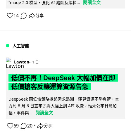
閱讀全文
Image 2.0 模型，強化 AI 繪圖及編輯...
14
分享
人工智能
Lawton
1 日
低價不再！DeepSeek 大幅加價在即
低價搶客反釀運算資源告急
DeepSeek 因低價策略掀起需求熱潮，運算資源不勝負荷，官
方於 8 月 6 日宣布即將大幅上調 API 收費，惟未公布具體加
閱讀全文
幅。事件與...
69
20
分享
↗