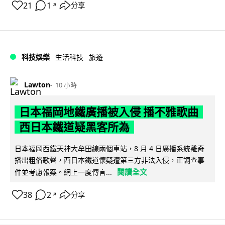
21
1
分享
↗
科技娛樂
生活科技
旅遊
Lawton
10 小時
日本福岡地鐵廣播被入侵 播不雅歌曲
西日本鐵道疑黑客所為
日本福岡西鐵天神大牟田線兩個車站，8 月 4 日廣播系統離奇
播出粗俗歌聲，西日本鐵道懷疑遭第三方非法入侵，正調查事
閱讀全文
件並考慮報案。網上一度傳言...
38
2
分享
↗