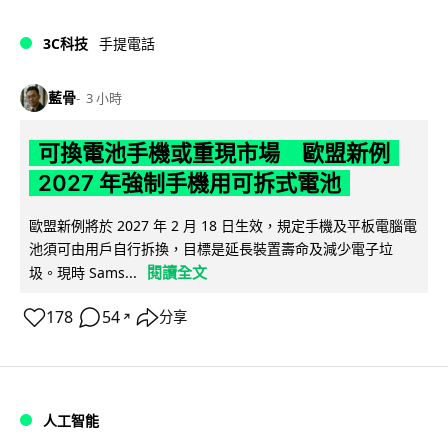
3C科技
手提電話
藍骨
3 小時
可換電池手機或重現市場 歐盟新例
2027 年強制手機用可拆式電池
歐盟新例將於 2027 年 2 月 18 日生效，規定手機及平板電腦電
池須可由用戶自行拆換，目標是延長裝置壽命及減少電子垃
閱讀全文
圾。現時 Sams...
178
54
分享
↗
人工智能