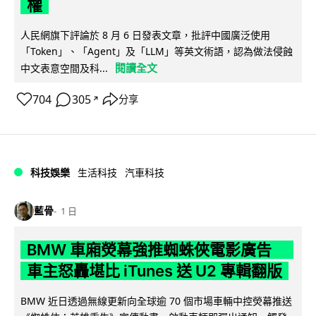
權
人民網旗下評論於 8 月 6 日發表文章，批評中國廣泛使用
「Token」、「Agent」及「LLM」等英文術語，認為做法侵蝕
閱讀全文
中文表意空間及科...
704
305
分享
↗
科技娛樂
生活科技
汽車科技
藍骨
1 日
BMW 車廂熒幕強推蜘蛛俠電影廣告
車主怒轟堪比 iTunes 送 U2 專輯翻版
BMW 近日透過無線更新向全球逾 70 個市場車輛中控熒幕推送