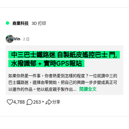
商業科技
3D 打印
Vin
2 日
中三巴士鐵路迷 自製紙皮遙控巴士 門,
水撥識郁 + 實時GPS報站
如果你熱愛一件事，你會熱愛到怎樣的程度？一位就讀中三的
巴士鐵路迷，選擇由零開始，把自己的興趣一步步變成真正可
閱讀全文
以運作的作品。他以紙皮親手製作出...
4,788
263
分享
↗