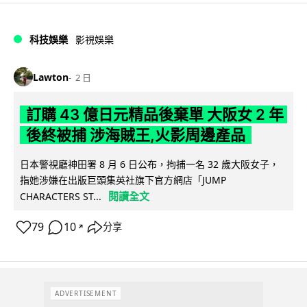
科技娛樂
影視娛樂
Lawton
2 日
訂購 43 億日元精品後棄單 大阪女 2 年
後終被捕 涉海賊王,火影周邊產品
日本警視廳神田署 8 月 6 日公布，拘捕一名 32 歲大阪女子，
指她涉嫌在出版巨頭集英社旗下官方網店「JUMP
閱讀全文
CHARACTERS ST...
79
10
分享
↗
ADVERTISEMENT