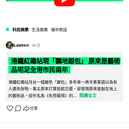
科技娛樂
生活娛樂
城中熱話
Lawton
34 分
港鐵紅磡站現「黐地銀包」 原來是藝術
品呃足全港市民兩年
港鐵紅磡站月台一個銀色「銀包」多年來一再令乘客誤以為有
人遺失財物，事主原本打算拾起交還，卻發現原來是黏在地上
閱讀全文
的藝術品。這件名為《失而復得》的...
分享