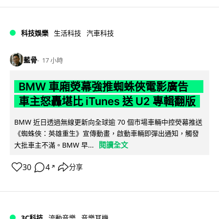
科技娛樂
生活科技
汽車科技
藍骨
17 小時
BMW 車廂熒幕強推蜘蛛俠電影廣告
車主怒轟堪比 iTunes 送 U2 專輯翻版
BMW 近日透過無線更新向全球逾 70 個市場車輛中控熒幕推送
《蜘蛛俠：英雄重生》宣傳動畫，啟動車輛即彈出通知，觸發
閱讀全文
大批車主不滿。BMW 早...
30
4
分享
↗
3C科技
流動音樂
音樂耳機