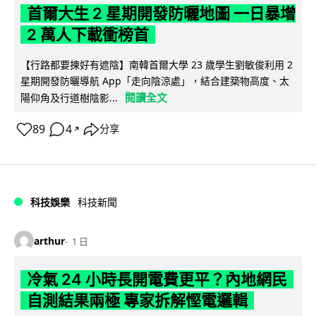
首爾大生 2 星期開發防曬地圖 一日暴增
2 萬人下載衝榜首
【行路都要揀好有遮陰】南韓首爾大學 23 歲學生劉敏俊利用 2
星期開發防曬導航 App「走向陰涼處」，結合建築物高度、太
閱讀全文
陽仰角及行道樹陰影...
89
4
分享
↗
科技娛樂
科技新聞
arthur
1 日
冷氣 24 小時長開電費更平？內地網民
自測結果兩極 專家拆解慳電邏輯