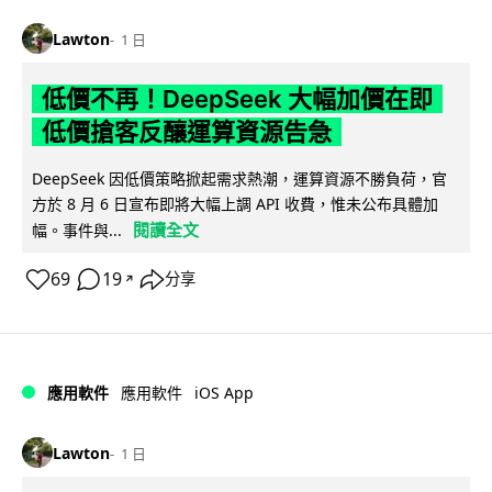
Lawton
1 日
低價不再！DeepSeek 大幅加價在即
低價搶客反釀運算資源告急
DeepSeek 因低價策略掀起需求熱潮，運算資源不勝負荷，官
方於 8 月 6 日宣布即將大幅上調 API 收費，惟未公布具體加
閱讀全文
幅。事件與...
69
19
分享
↗
iOS App
應用軟件
應用軟件
Lawton
1 日