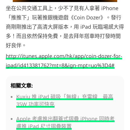
坐在公共交通工具上，少不了見有人拿著 iPhone
「推推下」玩著推銀機遊戲《Coin Dozer》。發行
商剛剛推出了高清大屏版本，用 iPad 玩臨場感大得
多！而且依然保持免費，是去拜年搭車時打發時間
好良伴。
http://itunes.apple.com/hk/app/coin-dozer-for-
ipad/id413381762?mt=8&ign-mpt=uo%3D4#
相關文章:
Kuxiu 推 iPad 磁吸「無線」充電線 最高
35W 功率可快充
Apple 考慮推出翻蓋式摺疊 iPhone 同時考
慮推 iPad 尺寸摺疊裝置