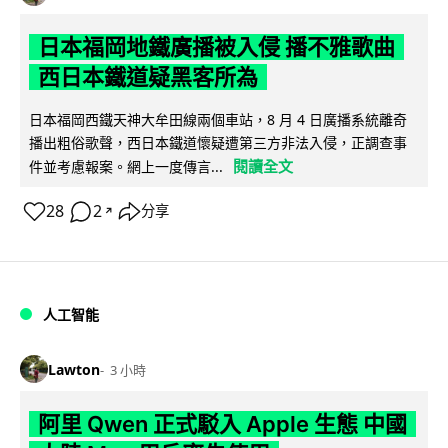
日本福岡地鐵廣播被入侵 播不雅歌曲
西日本鐵道疑黑客所為
日本福岡西鐵天神大牟田線兩個車站，8 月 4 日廣播系統離奇
播出粗俗歌聲，西日本鐵道懷疑遭第三方非法入侵，正調查事
閱讀全文
件並考慮報案。網上一度傳言...
28
2
分享
↗
人工智能
Lawton
3 小時
阿里 Qwen 正式駁入 Apple 生態 中國