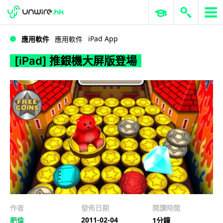
WWDC 2026
GenAI 與雲端科技專區
ERP 與商業 AI
[iPad] 推銀機大屏版登場
iPad App
應用軟件
應用軟件
[iPad] 推銀機大屏版登場
作者
發佈日期
閱讀時間
2011-02-04
肥倫
1分鐘