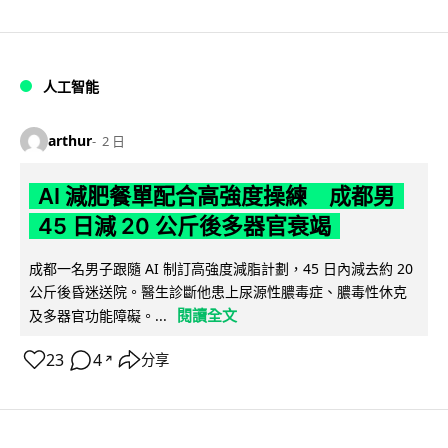
人工智能
arthur
2 日
AI 減肥餐單配合高強度操練 成都男
45 日減 20 公斤後多器官衰竭
成都一名男子跟隨 AI 制訂高強度減脂計劃，45 日內減去約 20
公斤後昏迷送院。醫生診斷他患上尿源性膿毒症、膿毒性休克
閱讀全文
及多器官功能障礙。...
23
4
分享
↗