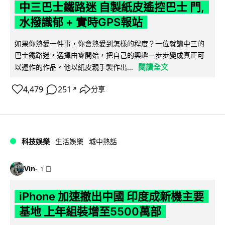
中三巴士鐵路迷 自製紙皮遙控巴士 門,
水撥識郁 + 實時GPS報站
如果你熱愛一件事，你會熱愛到怎樣的程度？一位就讀中三的
巴士鐵路迷，選擇由零開始，把自己的興趣一步步變成真正可
閱讀全文
以運作的作品。他以紙皮親手製作出...
4,479
251
分享
↗
科技娛樂
生活娛樂
城中熱話
Vin
1 日
iPhone 加速撤出中國 印度成新機主要
基地 上年組裝增至5500萬部