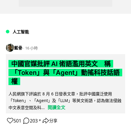
人工智能
藍骨
16 小時
中國官媒批評 AI 術語濫用英文 稱
「Token」與「Agent」動搖科技話語
權
人民網旗下評論於 8 月 6 日發表文章，批評中國廣泛使用
「Token」、「Agent」及「LLM」等英文術語，認為做法侵蝕
閱讀全文
中文表意空間及科...
501
203
分享
↗