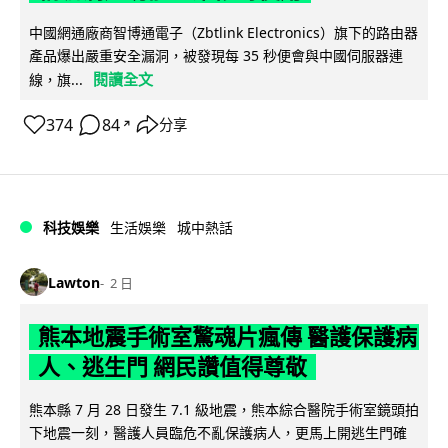
中國網通廠商智博通電子（Zbtlink Electronics）旗下的路由器
產品爆出嚴重安全漏洞，被發現每 35 秒便會與中國伺服器連
閱讀全文
線，旗...
374
84
分享
↗
科技娛樂
生活娛樂
城中熱話
Lawton
2 日
熊本地震手術室驚魂片瘋傳 醫護保護病
人、逃生門 網民讚值得尊敬
熊本縣 7 月 28 日發生 7.1 級地震，熊本綜合醫院手術室鏡頭拍
下地震一刻，醫護人員臨危不亂保護病人，更馬上開逃生門確