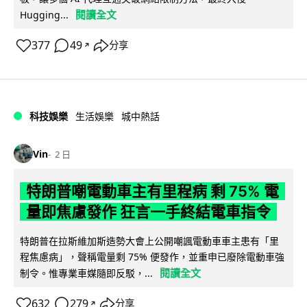
閱讀全文
Hugging...
377
49
分享
↗
科技娛樂
生活娛樂
城中熱話
Vin
2 日
特朗普嘲電動車主有里程病 剩 75% 電
量即焦慮發作 狂言一手終結電車指令
特朗普在拉斯維加斯造勢大會上公開嘲諷電動車車主患有「里
程焦慮病」，聲稱電量剩 75% 便發作，並重申已廢除電動車強
閱讀全文
制令。惟專業車媒隨即反駁，...
632
279
分享
↗