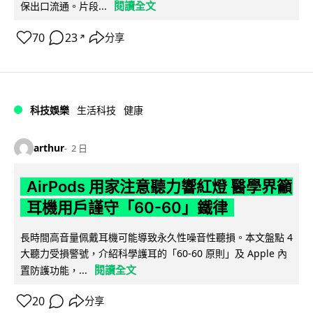
閱讀全文
保出口流通。片段...
70
23
分享
↗
科技娛樂
生活科技
健康
arthur
2 日
AirPods 用家注意聽力響紅燈 醫學界籲
耳機用戶謹守「60-60」鐵律
長時間高音量佩戴耳機可能導致永久性噪音性聽損。本文盤點 4
大聽力受損警號，介紹科學護耳的「60-60 原則」及 Apple 內
閱讀全文
置防護功能，...
20
分享