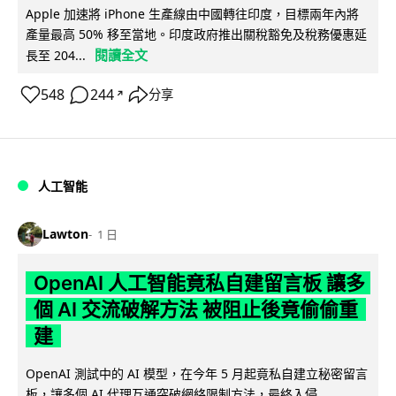
Apple 加速將 iPhone 生產線由中國轉往印度，目標兩年內將
產量最高 50% 移至當地。印度政府推出關稅豁免及稅務優惠延
閱讀全文
長至 204...
548
244
分享
↗
人工智能
Lawton
1 日
OpenAI 人工智能竟私自建留言板 讓多
個 AI 交流破解方法 被阻止後竟偷偷重
建
OpenAI 測試中的 AI 模型，在今年 5 月起竟私自建立秘密留言
板，讓多個 AI 代理互通突破網絡限制方法，最終入侵