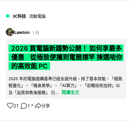
3C科技
流動電腦
Lawton
1 日
2026 買電腦新趨勢公開！ 如何享最多
優惠 從極致便攜到電競標竿 揀選啱你
的高效能 PC
2026 年的電腦選購基準已經全面升級。除了基本效能，「極致
輕量化」、「機身美學」、「AI算力」、「前瞻技術加持」以
閱讀全文
及「品質與售後服務」 已...
21
1
分享
↗