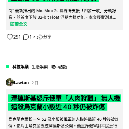
DJI 最新推出的 Mic Mini 2s 無線咪支援「四發一收」分軌錄
音，並首度下放 32-bit Float 浮點內錄功能。本文經實測其...
閱讀全文
251
1
分享
↗
科技娛樂
生活娛樂
城中熱話
Lawton
2 日
澤連斯基怒斥俄軍「人肉狩獵」 無人機
追殺烏克蘭小販近 40 秒仍被炸傷
烏克蘭克爾松一名 52 歲小販被俄軍無人機追擊近 40 秒後被炸
傷，影片由烏克蘭總統澤連斯基公開。他直斥俄軍對平民進行