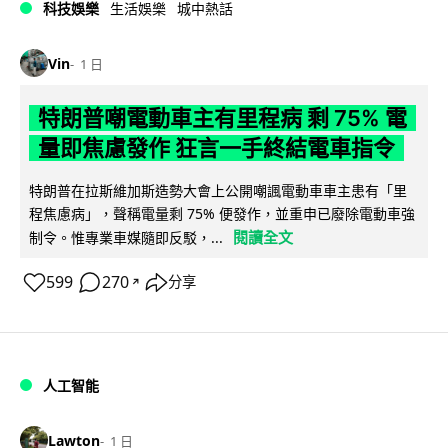
科技娛樂
生活娛樂
城中熱話
Vin
1 日
特朗普嘲電動車主有里程病 剩 75% 電
量即焦慮發作 狂言一手終結電車指令
特朗普在拉斯維加斯造勢大會上公開嘲諷電動車車主患有「里
程焦慮病」，聲稱電量剩 75% 便發作，並重申已廢除電動車強
閱讀全文
制令。惟專業車媒隨即反駁，...
599
270
分享
↗
人工智能
Lawton
1 日