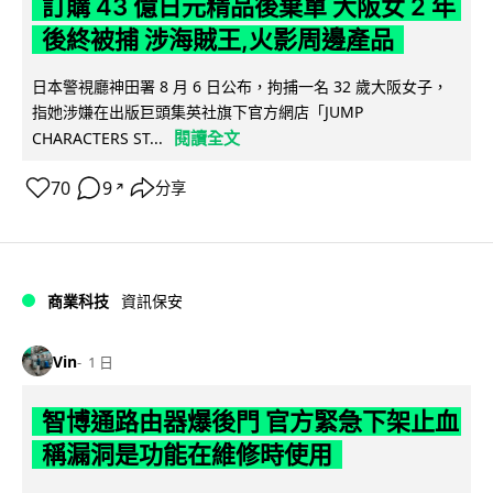
訂購 43 億日元精品後棄單 大阪女 2 年
後終被捕 涉海賊王,火影周邊產品
日本警視廳神田署 8 月 6 日公布，拘捕一名 32 歲大阪女子，
指她涉嫌在出版巨頭集英社旗下官方網店「JUMP
閱讀全文
CHARACTERS ST...
70
9
分享
↗
商業科技
資訊保安
Vin
1 日
智博通路由器爆後門 官方緊急下架止血
稱漏洞是功能在維修時使用