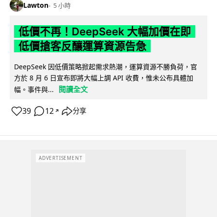
Lawton
5 小時
低價不再！DeepSeek 大幅加價在即
低價搶客反釀運算資源告急
DeepSeek 因低價策略掀起需求熱潮，運算資源不勝負荷，官
方於 8 月 6 日宣布即將大幅上調 API 收費，惟未公布具體加
閱讀全文
幅。事件與...
39
12
分享
↗
ADVERTISEMENT