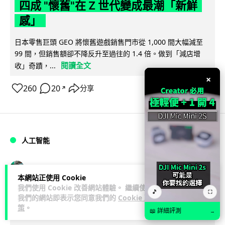
四成 "懷舊"在 Z 世代變成最潮「新鮮
感」
日本零售巨頭 GEO 將懷舊遊戲銷售門市從 1,000 間大幅減至
99 間，但銷售額卻不降反升至過往的 1.4 倍。做到「減店增
閱讀全文
收」奇蹟，...
×
260
20
分享
↗
人工智能
Vin
2 日
本網站正使用 Cookie
我們使用 Cookie 改善網站體驗。 繼續使用
🎵
⛶
Meta AI 模型測試期間入侵他家公司 三
我們的網站即表示您同意我們的
Cookie 政
策
。
大 AI 巨頭接連曝安全漏洞
📖 詳細評測
→