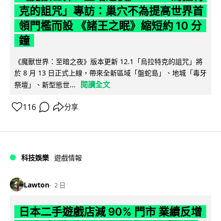
克的詛咒」專訪：巢穴不為提高世界首
領門檻而設 《諸王之眠》縮短約 10 分
鐘
《魔獸世界：至暗之夜》版本更新 12.1「烏拉特克的詛咒」將
於 8 月 13 日正式上線，帶來全新區域「盤蛇島」、地城「毒牙
閱讀全文
祭壇」、新型態世...
116
分享
科技娛樂
遊戲情報
Lawton
2 日
日本二手遊戲店減 90% 門市 業績反增