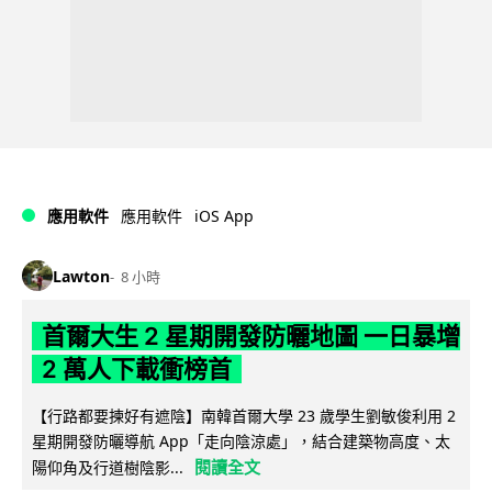
iOS App
應用軟件
應用軟件
Lawton
8 小時
首爾大生 2 星期開發防曬地圖 一日暴增
2 萬人下載衝榜首
【行路都要揀好有遮陰】南韓首爾大學 23 歲學生劉敏俊利用 2
星期開發防曬導航 App「走向陰涼處」，結合建築物高度、太
閱讀全文
陽仰角及行道樹陰影...