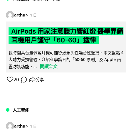
arthur
1 日
AirPods 用家注意聽力響紅燈 醫學界籲
耳機用戶謹守「60-60」鐵律
長時間高音量佩戴耳機可能導致永久性噪音性聽損。本文盤點 4
大聽力受損警號，介紹科學護耳的「60-60 原則」及 Apple 內
閱讀全文
置防護功能，...
20
分享
人工智能
arthur
1 日