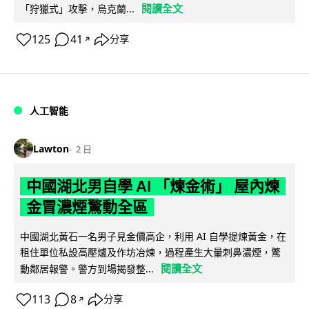
閱讀全文
「狩獵式」攻擊，烏克蘭...
125
41
分享
↗
人工智能
Lawton
2 日
中國湖北男自學 AI 「煉金術」 屋內煉
金冒濃煙驚動全區
中國湖北黃石一名男子見金價高企，利用 AI 自學提煉黃金，在
租住單位私設高壓爐及作坊冶煉，過程產生大量刺鼻濃煙，驚
閱讀全文
動鄰居報警。警方到場揭發整...
113
8
分享
↗