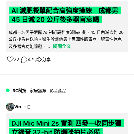
AI 減肥餐單配合高強度操練 成都男
45 日減 20 公斤後多器官衰竭
成都一名男子跟隨 AI 制訂高強度減脂計劃，45 日內減去約 20
公斤後昏迷送院。醫生診斷他患上尿源性膿毒症、膿毒性休克
閱讀全文
及多器官功能障礙。...
22
4
分享
↗
3C科技
家居無線
影音產品
Vin
1 日
DJI Mic Mini 2s 實測 四發一收同步獨
立錄音 32-bit 防爆咪拍片必備