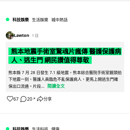
科技娛樂
生活娛樂
城中熱話
Lawton
1 日
熊本地震手術室驚魂片瘋傳 醫護保護病
人、逃生門 網民讚值得尊敬
熊本縣 7 月 28 日發生 7.1 級地震，熊本綜合醫院手術室鏡頭拍
下地震一刻，醫護人員臨危不亂保護病人，更馬上開逃生門確
閱讀全文
保出口流通。片段...
67
20
分享
↗
科技娛樂
生活科技
健康