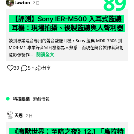
89
Lawton
2 日
【評測】Sony IER-M500 入耳式監聽
耳機：現場拍攝、後製監聽與人聲利器
談到專業混音專用的聲音監聽耳機，Sony 經典 MDR-7506 到
MDR-M1 專業錄音室耳機都為人熟悉。而現在舞台製作者與創
閱讀全文
意影像製作...
39
5
分享
↗
科技娛樂
遊戲情報
天恩
2 日
《魔獸世界：至暗之夜》12.1 「烏拉特