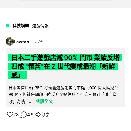
科技娛樂
遊戲情報
Lawton
2 小時
日本二手遊戲店減 90% 門市 業績反增
四成 "懷舊"在 Z 世代變成最潮「新鮮
感」
日本零售巨頭 GEO 將懷舊遊戲銷售門市從 1,000 間大幅減至
99 間，但銷售額卻不降反升至過往的 1.4 倍。做到「減店增
閱讀全文
收」奇蹟，...
78
4
分享
↗