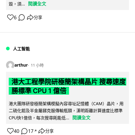
閱讀全文
毀，須...
6
分享
人工智能
arthur
11 小時
港大工程學院研極簡架構晶片 搜尋速度
勝標準 CPU 1 億倍
港大團隊研發極簡架構模擬內容尋址記憶體（CAM）晶片，用
二硫化鉬及半金屬銻克服傳輸瓶頸，漢明距離計算速度比標準
閱讀全文
CPU快1億倍，每次搜尋耗能低...
40
17
分享
↗