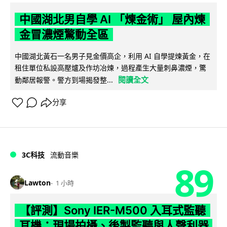
中國湖北男自學 AI 「煉金術」 屋內煉
金冒濃煙驚動全區
中國湖北黃石一名男子見金價高企，利用 AI 自學提煉黃金，在
租住單位私設高壓爐及作坊冶煉，過程產生大量刺鼻濃煙，驚
閱讀全文
動鄰居報警。警方到場揭發整...
分享
3C科技
流動音樂
89
Lawton
1 小時
【評測】Sony IER-M500 入耳式監聽
耳機：現場拍攝、後製監聽與人聲利器