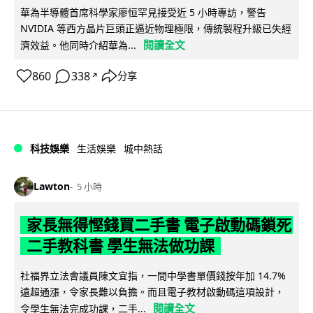
華為半導體首席科學家廖恒罕見接受近 5 小時專訪，警告
NVIDIA 等西方晶片巨頭正逼近物理極限，傳統製程升級已失經
閱讀全文
濟效益。他同時介紹華為...
860
338
分享
↗
科技娛樂
生活娛樂
城中熱話
Lawton
5 小時
家長無得慳錢買二手書 電子啟動碼鎖死
二手教科書 學生無法做功課
社福界立法會議員陳文宜指，一間中學書單價錢按年加 14.7%
遠超通漲，令家長難以負擔。而且電子教材啟動碼這項設計，
閱讀全文
令學生無法完成功課，二手...