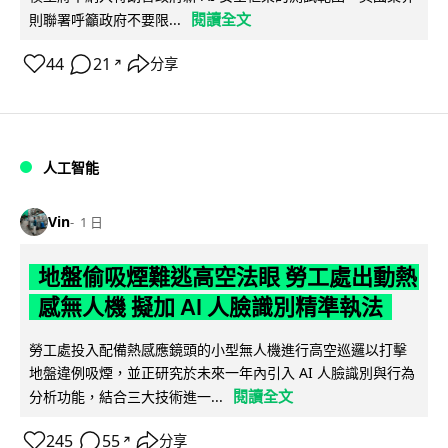
閱讀全文
則聯署呼籲政府不要限...
44
21
分享
↗
人工智能
Vin
1 日
地盤偷吸煙難逃高空法眼 勞工處出動熱
感無人機 擬加 AI 人臉識別精準執法
勞工處投入配備熱感應鏡頭的小型無人機進行高空巡邏以打擊
地盤違例吸煙，並正研究於未來一年內引入 AI 人臉識別與行為
閱讀全文
分析功能，結合三大技術進一...
245
55
分享
↗