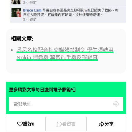
相關文章:
悉尼名校配合社交媒體禁制令 學生須轉用
Nokia 摺疊機 禁智能手機反璞歸真
📮
更多精彩文章每日送到電子郵箱
讚好
0
看留言
分享