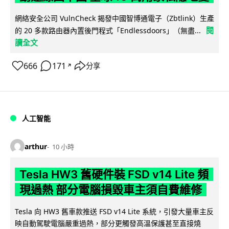
網絡安全公司 VulnCheck 揭發中國智博通電子（Zbtlink）生產
閱
的 20 多款路由器內置後門程式「Endlessdoors」（無盡...
讀全文
666
171
分享
↗
人工智能
arthur
10 小時
Tesla HW3 舊硬件裝 FSD v14 Lite 頻
現過熱 部分電腦損毀車主須自費維修
Tesla 向 HW3 舊車款推送 FSD v14 Lite 系統，引發大量車主反
映自動駕駛電腦嚴重過熱，部分更觸發高溫保護甚至直接燒