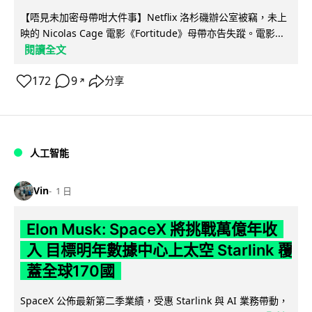
【唔見未加密母帶咁大件事】Netflix 洛杉磯辦公室被竊，未上
映的 Nicolas Cage 電影《Fortitude》母帶亦告失蹤。電影...
閱讀全文
172
9
分享
↗
人工智能
Vin
1 日
Elon Musk: SpaceX 將挑戰萬億年收
入 目標明年數據中心上太空 Starlink 覆
蓋全球170國
SpaceX 公佈最新第二季業績，受惠 Starlink 與 AI 業務帶動，