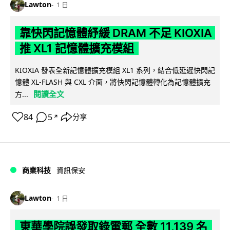
Lawton
1 日
靠快閃記憶體紓緩 DRAM 不足 KIOXIA
推 XL1 記憶體擴充模組
KIOXIA 發表全新記憶體擴充模組 XL1 系列，結合低延遲快閃記
憶體 XL-FLASH 與 CXL 介面，將快閃記憶體轉化為記憶體擴充
閱讀全文
方...
84
5
分享
↗
商業科技
資訊保安
Lawton
1 日
東華學院誤發取錄電郵 全數 11,139 名