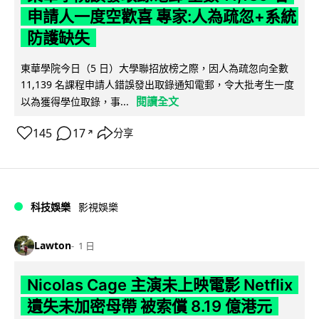
申請人一度空歡喜 專家:人為疏忽+系統
防護缺失
東華學院今日（5 日）大學聯招放榜之際，因人為疏忽向全數
11,139 名課程申請人錯誤發出取錄通知電郵，令大批考生一度
閱讀全文
以為獲得學位取錄，事...
145
17
分享
↗
科技娛樂
影視娛樂
Lawton
1 日
Nicolas Cage 主演未上映電影 Netflix
遺失未加密母帶 被索償 8.19 億港元