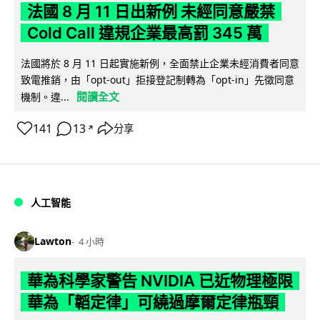
法國 8 月 11 日出新例 未經同意嚴禁
Cold Call 違規企業最高罰 345 萬
法國將於 8 月 11 日起實施新例，全面禁止企業未經消費者同意
致電推銷，由「opt-out」拒接登記制轉為「opt-in」先徵同意
閱讀全文
機制。違...
141
13
分享
↗
人工智能
Lawton
4 小時
華為科學家警告 NVIDIA 已近物理極限
華為「韜定律」可繞過摩爾定律瓶頸