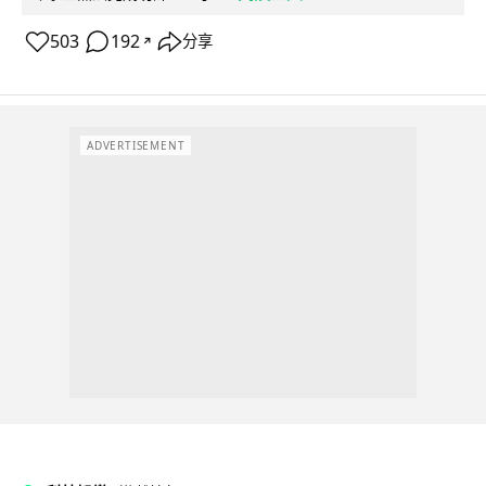
503
192
分享
↗
ADVERTISEMENT