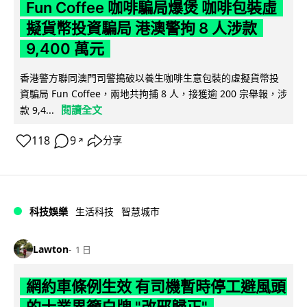
Fun Coffee 咖啡騙局爆煲 咖啡包裝虛
擬貨幣投資騙局 港澳警拘 8 人涉款
9,400 萬元
香港警方聯同澳門司警搗破以養生咖啡生意包裝的虛擬貨幣投
資騙局 Fun Coffee，兩地共拘捕 8 人，接獲逾 200 宗舉報，涉
閱讀全文
款 9,4...
118
9
分享
↗
科技娛樂
生活科技
智慧城市
Lawton
1 日
網約車條例生效 有司機暫時停工避風頭