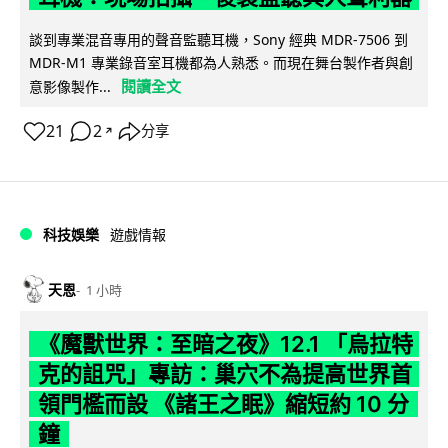
談到專業混音專用的聲音監聽耳機，Sony 經典 MDR-7506 到
MDR-M1 專業錄音室耳機都為人熟悉。而現在舞台製作者與創
閱讀全文
意影像製作...
21
2
分享
↗
科技娛樂
遊戲情報
天恩
1 小時
《魔獸世界：至暗之夜》12.1 「烏拉特
克的詛咒」專訪：巢穴不為提高世界首
領門檻而設 《諸王之眠》縮短約 10 分
鐘