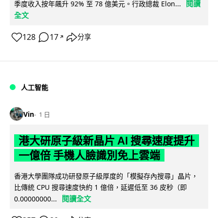
閱讀
季度收入按年飆升 92% 至 78 億美元。行政總裁 Elon...
全文
128
17
分享
↗
人工智能
Vin
1 日
港大研原子級新晶片 AI 搜尋速度提升
一億倍 手機人臉識別免上雲端
香港大學團隊成功研發原子級厚度的「模擬存內搜尋」晶片，
比傳統 CPU 搜尋速度快約 1 億倍，延遲低至 36 皮秒（即
閱讀全文
0.00000000...