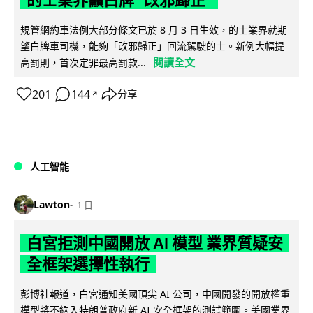
的士業界籲白牌 "改邪歸正"
規管網約車法例大部分條文已於 8 月 3 日生效，的士業界就期
望白牌車司機，能夠「改邪歸正」回流駕駛的士。新例大幅提
閱讀全文
高罰則，首次定罪最高罰款...
201
144
分享
↗
人工智能
Lawton
1 日
白宮拒測中國開放 AI 模型 業界質疑安
全框架選擇性執行
彭博社報道，白宮通知美國頂尖 AI 公司，中國開發的開放權重
模型將不納入特朗普政府新 AI 安全框架的測試範圍。美國業界