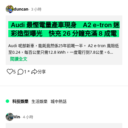
duncan
3 小時
Audi 最慳電量產車現身 A2 e-tron 迷
彩造型曝光 快充 26 分鐘充滿 8 成電
Audi 呢部新車，能耗竟然係25年前嘅一半。 A2 e-tron 風阻低
至0.24，每百公里只需12.8 kWh，一度電行到7.8公里。6...
閱讀全文
5
1
分享
↗
科技娛樂
生活娛樂
城中熱話
Vin
4 小時