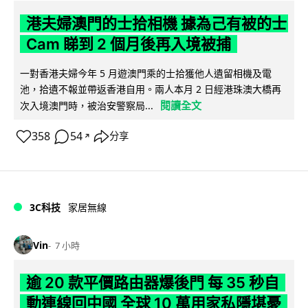
港夫婦澳門的士拾相機 據為己有被的士
Cam 睇到 2 個月後再入境被捕
一對香港夫婦今年 5 月遊澳門乘的士拾獲他人遺留相機及電
池，拾遺不報並帶返香港自用。兩人本月 2 日經港珠澳大橋再
閱讀全文
次入境澳門時，被治安警察局...
358
54
分享
↗
3C科技
家居無線
Vin
7 小時
逾 20 款平價路由器爆後門 每 35 秒自
動連線回中國 全球 10 萬用家私隱堪憂