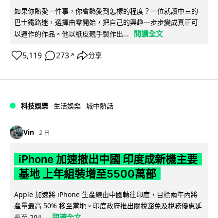
如果你熱愛一件事，你會熱愛到怎樣的程度？一位就讀中三的
巴士鐵路迷，選擇由零開始，把自己的興趣一步步變成真正可
閱讀全文
以運作的作品。他以紙皮親手製作出...
5,119
273
分享
↗
科技娛樂
生活娛樂
城中熱話
Vin
2 日
iPhone 加速撤出中國 印度成新機主要
基地 上年組裝增至5500萬部
Apple 加速將 iPhone 生產線由中國轉往印度，目標兩年內將
產量最高 50% 移至當地。印度政府推出關稅豁免及稅務優惠延
閱讀全文
長至 204...