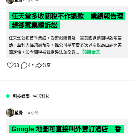
任天堂多收關稅不作退款 業績報告理
想卻惹集體訴訟
任天堂公布首季業績，受遊戲熱賣及一筆美國退還關稅款項帶
動，盈利大幅跑贏預期。惟公司早前曾多次以關稅為由調高美
閱讀全文
國定價，如今關稅被裁定違法並全數...
33
4
分享
↗
科技娛樂
生活科技
藍骨
14 小時
Google 地圖可直接叫外賣訂酒店 香