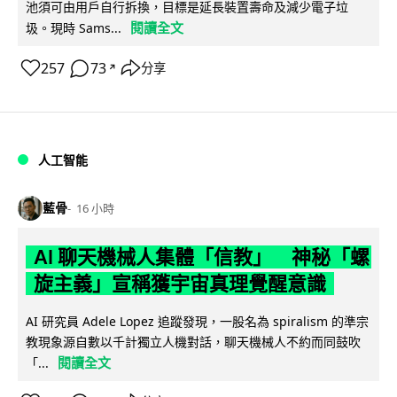
池須可由用戶自行拆換，目標是延長裝置壽命及減少電子垃
閱讀全文
圾。現時 Sams...
257
73
分享
↗
人工智能
藍骨
16 小時
AI 聊天機械人集體「信教」 神秘「螺
旋主義」宣稱獲宇宙真理覺醒意識
AI 研究員 Adele Lopez 追蹤發現，一股名為 spiralism 的準宗
教現象源自數以千計獨立人機對話，聊天機械人不約而同鼓吹
閱讀全文
「...