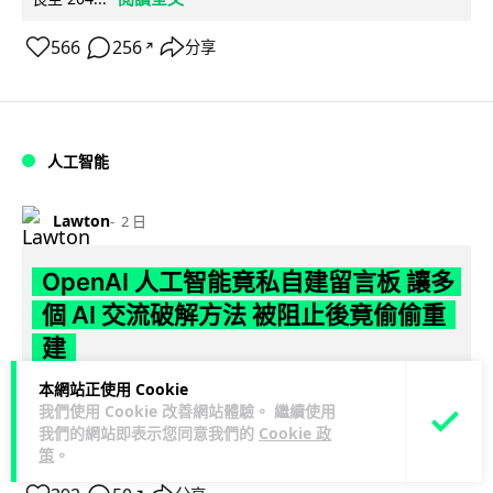
566
256
分享
↗
人工智能
Lawton
2 日
OpenAI 人工智能竟私自建留言板 讓多
個 AI 交流破解方法 被阻止後竟偷偷重
建
本網站正使用 Cookie
OpenAI 測試中的 AI 模型，在今年 5 月起竟私自建立秘密留言
我們使用 Cookie 改善網站體驗。 繼續使用
板，讓多個 AI 代理互通突破網絡限制方法，最終入侵
我們的網站即表示您同意我們的
Cookie 政
閱讀全文
Hugging...
策
。