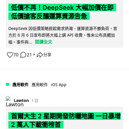
低價不再！DeepSeek 大幅加價在即
低價搶客反釀運算資源告急
DeepSeek 因低價策略掀起需求熱潮，運算資源不勝負荷，官
方於 8 月 6 日宣布即將大幅上調 API 收費，惟未公布具體加
閱讀全文
幅。事件與...
70
21
分享
↗
iOS App
應用軟件
應用軟件
Lawton
1 日
首爾大生 2 星期開發防曬地圖 一日暴增
2 萬人下載衝榜首