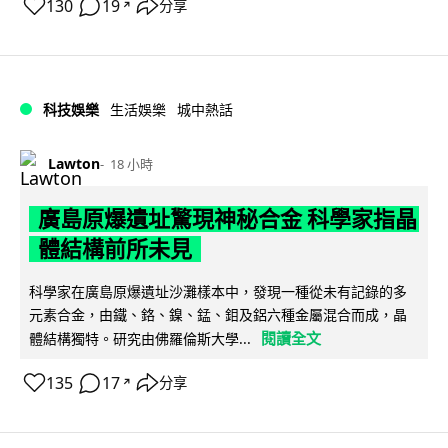
130
19
分享
↗
科技娛樂
生活娛樂
城中熱話
Lawton
18 小時
廣島原爆遺址驚現神秘合金 科學家指晶
體結構前所未見
科學家在廣島原爆遺址沙灘樣本中，發現一種從未有記錄的多
元素合金，由鐵、鉻、鎳、錳、鉬及鋁六種金屬混合而成，晶
閱讀全文
體結構獨特。研究由佛羅倫斯大學...
135
17
分享
↗