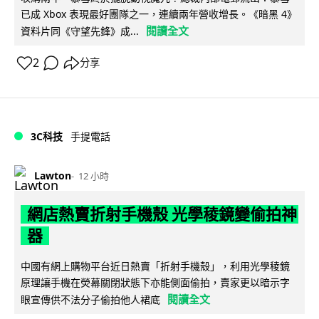
已成 Xbox 表現最好團隊之一，連續兩年營收增長。《暗黑 4》
閱讀全文
資料片同《守望先鋒》成...
2
分享
3C科技
手提電話
Lawton
12 小時
網店熱賣折射手機殼 光學稜鏡變偷拍神
器
中國有網上購物平台近日熱賣「折射手機殼」，利用光學稜鏡
原理讓手機在熒幕關閉狀態下亦能側面偷拍，賣家更以暗示字
閱讀全文
眼宣傳供不法分子偷拍他人裙底