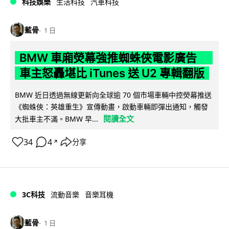
科技娛樂
生活科技
汽車科技
藍骨
1 日
BMW 車廂熒幕強推蜘蛛俠電影廣告
車主怒轟堪比 iTunes 送 U2 專輯翻版
BMW 近日透過無線更新向全球逾 70 個市場車輛中控熒幕推送
《蜘蛛俠：英雄重生》宣傳動畫，啟動車輛即彈出通知，觸發
閱讀全文
大批車主不滿。BMW 早...
34
4
分享
↗
3C科技
流動音樂
音樂耳機
藍骨
1 日