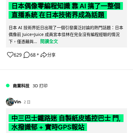
日本偶像零編程知識 靠 AI 搞了一整個
直播系統 在日本技術界成為話題
日本 AI 技術界近日出現了一個引發廣泛討論的熱門話題：日本
偶像前 Juice=Juice 成員宮本佳林在完全沒有編程經驗的情況
閱讀全文
下，僅憑藉與...
629
68
分享
↗
商業科技
3D 打印
Vin
2 日
中三巴士鐵路迷 自製紙皮遙控巴士 門,
水撥識郁 + 實時GPS報站