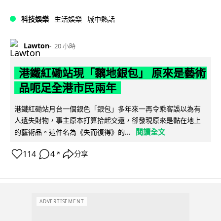
科技娛樂
生活娛樂
城中熱話
Lawton
20 小時
港鐵紅磡站現「黐地銀包」 原來是藝術
品呃足全港市民兩年
港鐵紅磡站月台一個銀色「銀包」多年來一再令乘客誤以為有
人遺失財物，事主原本打算拾起交還，卻發現原來是黏在地上
閱讀全文
的藝術品。這件名為《失而復得》的...
114
4
分享
↗
ADVERTISEMENT