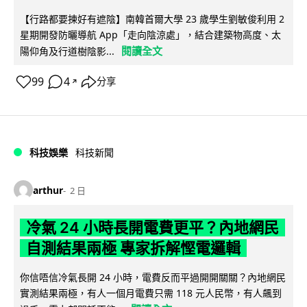
【行路都要揀好有遮陰】南韓首爾大學 23 歲學生劉敏俊利用 2
星期開發防曬導航 App「走向陰涼處」，結合建築物高度、太
閱讀全文
陽仰角及行道樹陰影...
99
4
分享
↗
科技娛樂
科技新聞
arthur
2 日
冷氣 24 小時長開電費更平？內地網民
自測結果兩極 專家拆解慳電邏輯
你信唔信冷氣長開 24 小時，電費反而平過開開關關？內地網民
實測結果兩極，有人一個月電費只需 118 元人民幣，有人飆到