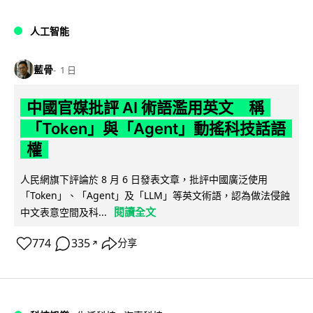
人工智能
藍骨
1 日
中國官媒批評 AI 術語濫用英文 稱
「Token」與「Agent」動搖科技話語
權
人民網旗下評論於 8 月 6 日發表文章，批評中國廣泛使用
「Token」、「Agent」及「LLM」等英文術語，認為做法侵蝕
閱讀全文
中文表意空間及科...
774
335
分享
↗