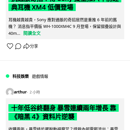
典耳機 XM4 低價登場
耳機越賣越貴，Sony 應對通脹的奇招居然是重推 6 年前的舊
機？ 消息指平價版 WH-1000XM4C 9 月登場，保留摺疊設計與
閱讀全文
40m...
分享
科技娛樂
遊戲情報
arthur
2 小時
十年低谷終翻身 暴雪連續兩年增長 靠
《暗黑 4》資料片逆襲
收購兩年，暴雪終於擺脫動視魔咒？總裁內部電郵流出：暴雪