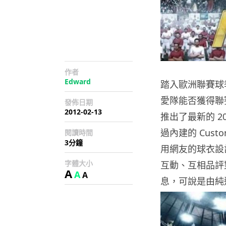
作者
Edward
踏入歐洲聯賽球
愛隊能否獲得聯賽冠軍
發佈日期
2012-02-13
推出了最新的 20
過內建的 Cust
閱讀時間
3分鐘
用網友的球衣設
字體大小
互動、互相品評
A
A
A
息，可說是由純