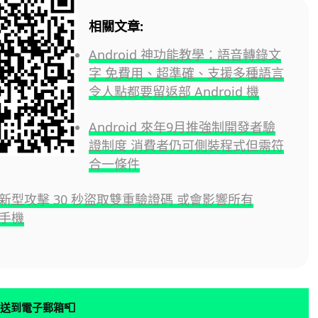
相關文章:
Android 神功能教學：語音轉錄文
字 免費用、超準確、支援多種語言
令人點都要留返部 Android 機
Android 來年9月推強制開發者驗
證制度 消費者仍可側裝程式但需符
合一條件
id 新型攻擊 30 秒盜取雙重驗證碼 或會影響所有
d 手機
📮
送到電子郵箱