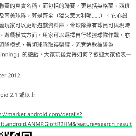
聯賽的真實名稱，而包括的聯賽，更包括英格蘭、西班
及南美球隊，算是齊全（獨欠意大利呢……）。它亦設
讓玩家可以更新遊戲資料庫，令球隊擁有球員可與現時
。遊戲模式方面，用家可以選擇自行操控球隊作戰，亦
領隊模式，帶領球隊取得榮耀。究竟這款被譽為
界 Winning」的遊戲，大家玩後覺得如何？歡迎大家發表一
er 2012
id 2.1 或以上
s://market.android.com/details?
ft.android.ANMP.GloftR2HM&feature=search_result