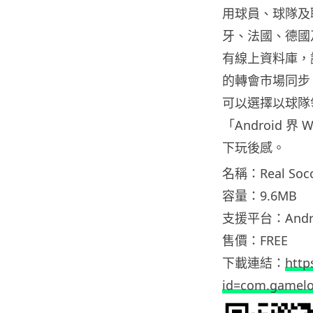
用球員、球隊及
牙、法國、德國
有線上資料庫，
的轉會市場同步
可以選擇以球隊
「Android 
下玩後感。
名稱：Real Socc
容量：9.6MB
支援平台：Andro
售價：FREE
下載連結：
http
id=com.gamelo