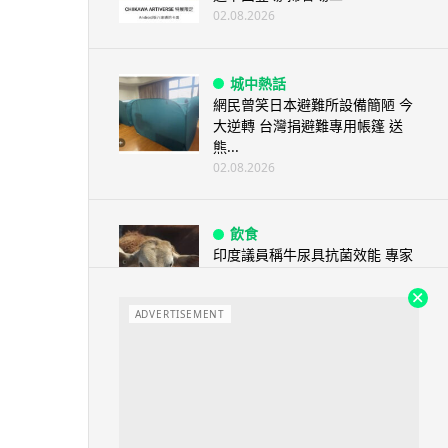
02.08.2026
城中熱話
網民曾笑日本避難所設備簡陋 今
大逆轉 台灣捐避難專用帳篷 送
熊...
02.08.2026
飲食
印度議員稱牛尿具抗菌效能 專家
指專利不等於臨床療效
02.08.2026
ADVERTISEMENT
健康
研究：青少年 ADHD 症狀與飲食
有關 地中海飲食吃得多集中力較
好