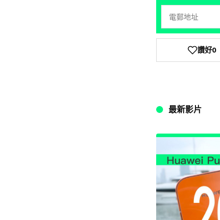
讚好
0
最新影片