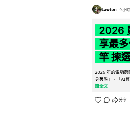
Lawton
9 小時
202
享最多
竿 揀
2026 年的電
身美學」、「AI算
讀全文
分享