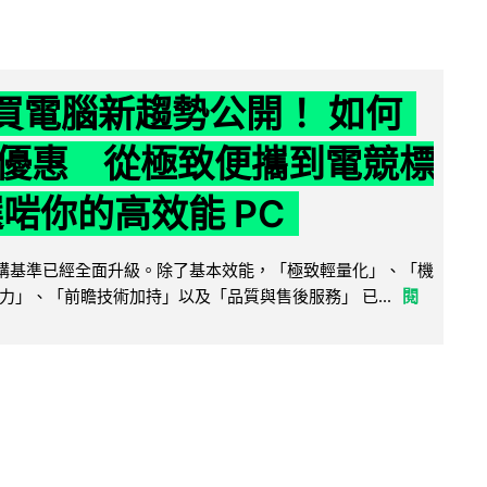
6 買電腦新趨勢公開！ 如何
優惠 從極致便攜到電競標
選啱你的高效能 PC
腦選購基準已經全面升級。除了基本效能，「極致輕量化」、「機
力」、「前瞻技術加持」以及「品質與售後服務」 已...
閱