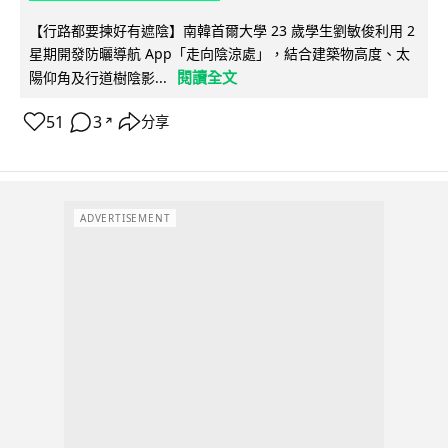
【行路都要揀好有遮陰】南韓首爾大學 23 歲學生劉敏俊利用 2
星期開發防曬導航 App「走向陰涼處」，結合建築物高度、太
閱讀全文
陽仰角及行道樹陰影...
51
3
分享
↗
ADVERTISEMENT