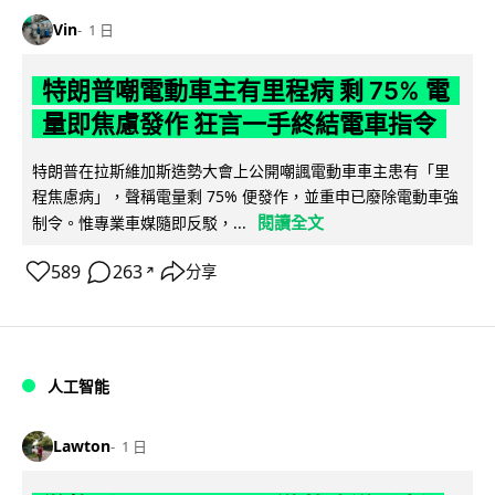
Vin
1 日
特朗普嘲電動車主有里程病 剩 75% 電
量即焦慮發作 狂言一手終結電車指令
特朗普在拉斯維加斯造勢大會上公開嘲諷電動車車主患有「里
程焦慮病」，聲稱電量剩 75% 便發作，並重申已廢除電動車強
閱讀全文
制令。惟專業車媒隨即反駁，...
589
263
分享
↗
人工智能
Lawton
1 日