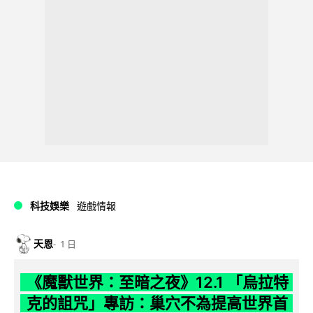
科技娛樂
遊戲情報
天恩
1 日
《魔獸世界：至暗之夜》12.1 「烏拉特
克的詛咒」專訪：巢穴不為提高世界首