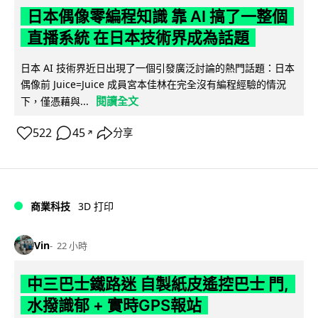
日本偶像零編程知識 靠 AI 搞了一整個
直播系統 在日本技術界成為話題
日本 AI 技術界近日出現了一個引發廣泛討論的熱門話題：日本
偶像前 Juice=Juice 成員宮本佳林在完全沒有編程經驗的情況
閱讀全文
下，僅憑藉與...
522
45
分享
↗
商業科技
3D 打印
Vin
22 小時
中三巴士鐵路迷 自製紙皮遙控巴士 門,
水撥識郁 + 實時GPS報站