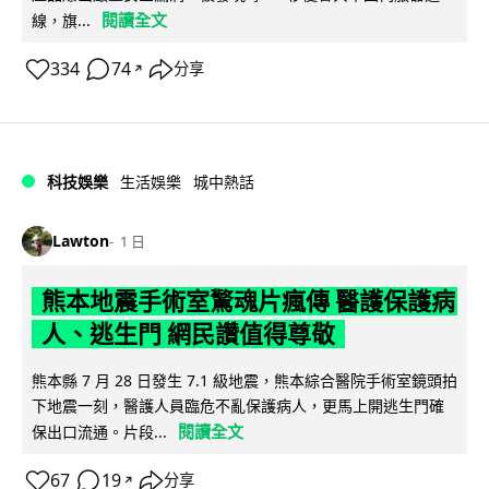
閱讀全文
線，旗...
334
74
分享
↗
科技娛樂
生活娛樂
城中熱話
Lawton
1 日
熊本地震手術室驚魂片瘋傳 醫護保護病
人、逃生門 網民讚值得尊敬
熊本縣 7 月 28 日發生 7.1 級地震，熊本綜合醫院手術室鏡頭拍
下地震一刻，醫護人員臨危不亂保護病人，更馬上開逃生門確
閱讀全文
保出口流通。片段...
67
19
分享
↗