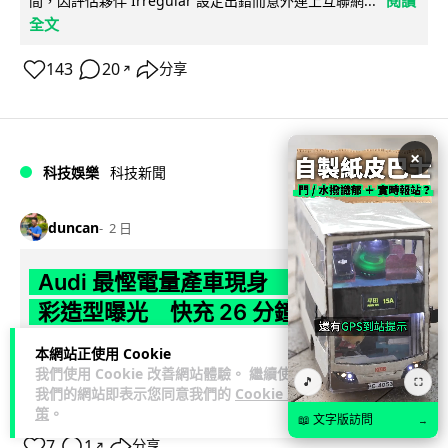
間，因評估夥伴 Irregular 設定出錯而意外連上互聯網...
全文
143
20
分享
↗
×
科技娛樂
科技新聞
duncan
2 日
Audi 最慳電量產車現身 A2 e-tron 迷
彩造型曝光 快充 26 分鐘充滿 8 成電
本網站正使用 Cookie
Audi 呢部新車，能耗竟然係25年前嘅一半。 A2 e-tron 風阻低
我們使用 Cookie 改善網站體驗。 繼續使用
至0.24，每百公里只需12.8 kWh，一度電行到7.8公里。6...
🎵
⛶
我們的網站即表示您同意我們的
Cookie 政
閱讀全文
策
。
📖 文字版訪問
→
7
1
分享
↗