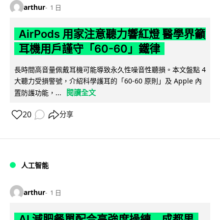
arthur
1 日
AirPods 用家注意聽力響紅燈 醫學界籲
耳機用戶謹守「60-60」鐵律
長時間高音量佩戴耳機可能導致永久性噪音性聽損。本文盤點 4
大聽力受損警號，介紹科學護耳的「60-60 原則」及 Apple 內
閱讀全文
置防護功能，...
20
分享
人工智能
arthur
1 日
AI 減肥餐單配合高強度操練 成都男