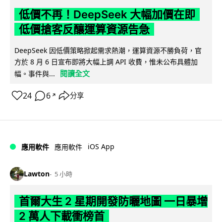
低價不再！DeepSeek 大幅加價在即
低價搶客反釀運算資源告急
DeepSeek 因低價策略掀起需求熱潮，運算資源不勝負荷，官
方於 8 月 6 日宣布即將大幅上調 API 收費，惟未公布具體加
閱讀全文
幅。事件與...
24
6
分享
↗
iOS App
應用軟件
應用軟件
Lawton
5 小時
首爾大生 2 星期開發防曬地圖 一日暴增
2 萬人下載衝榜首