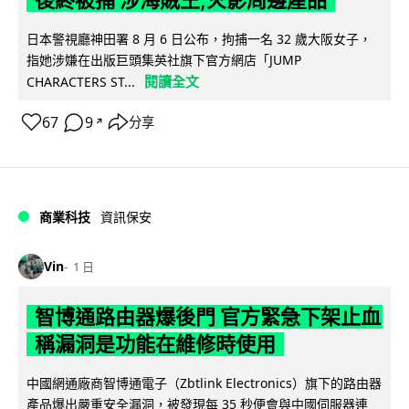
日本警視廳神田署 8 月 6 日公布，拘捕一名 32 歲大阪女子，
指她涉嫌在出版巨頭集英社旗下官方網店「JUMP
閱讀全文
CHARACTERS ST...
67
9
分享
↗
商業科技
資訊保安
Vin
1 日
智博通路由器爆後門 官方緊急下架止血
稱漏洞是功能在維修時使用
中國網通廠商智博通電子（Zbtlink Electronics）旗下的路由器
產品爆出嚴重安全漏洞，被發現每 35 秒便會與中國伺服器連