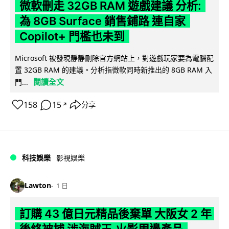
微軟刪走 32GB RAM 遊戲建議 分析:
為 8GB Surface 銷售鋪路 連自家
Copilot+ 門檻也未到
Microsoft 被發現靜靜刪除官方網站上，對遊戲玩家要為電腦配
置 32GB RAM 的建議。分析指微軟同時新推出的 8GB RAM 入
閱讀全文
門...
158
15
分享
↗
科技娛樂
影視娛樂
Lawton
1 日
訂購 43 億日元精品後棄單 大阪女 2 年
後終被捕 涉海賊王,火影周邊產品