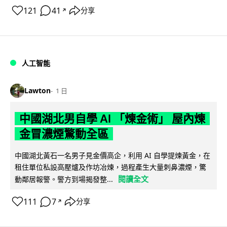
121
41
分享
↗
人工智能
Lawton
1 日
中國湖北男自學 AI 「煉金術」 屋內煉
金冒濃煙驚動全區
中國湖北黃石一名男子見金價高企，利用 AI 自學提煉黃金，在
租住單位私設高壓爐及作坊冶煉，過程產生大量刺鼻濃煙，驚
閱讀全文
動鄰居報警。警方到場揭發整...
111
7
分享
↗