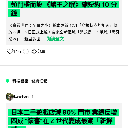
領門檻而設 《諸王之眠》縮短約 10 分
鐘
《魔獸世界：至暗之夜》版本更新 12.1「烏拉特克的詛咒」將
於 8 月 13 日正式上線，帶來全新區域「盤蛇島」、地城「毒牙
閱讀全文
祭壇」、新型態世...
116
分享
科技娛樂
遊戲情報
Lawton
1 日
日本二手遊戲店減 90% 門市 業績反增
四成 "懷舊"在 Z 世代變成最潮「新鮮