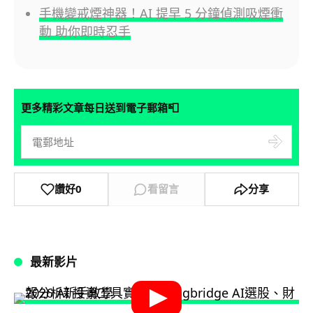
手機變戒煙神器！AI 提早 5 分鐘偵測吸煙衝
動 助你即時忍手
📮
更多精彩文章每日送到電子郵箱
讚好
0
看留言
分享
最新影片