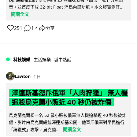
音，並首度下放 32-bit Float 浮點內錄功能。本文經實測其...
閱讀全文
251
1
分享
↗
科技娛樂
生活娛樂
城中熱話
Lawton
1 日
澤連斯基怒斥俄軍「人肉狩獵」 無人機
追殺烏克蘭小販近 40 秒仍被炸傷
烏克蘭克爾松一名 52 歲小販被俄軍無人機追擊近 40 秒後被炸
傷，影片由烏克蘭總統澤連斯基公開。他直斥俄軍對平民進行
閱讀全文
「狩獵式」攻擊，烏克蘭...