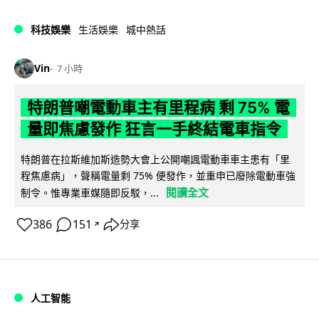
科技娛樂
生活娛樂
城中熱話
Vin
7 小時
特朗普嘲電動車主有里程病 剩 75% 電
量即焦慮發作 狂言一手終結電車指令
特朗普在拉斯維加斯造勢大會上公開嘲諷電動車車主患有「里
程焦慮病」，聲稱電量剩 75% 便發作，並重申已廢除電動車強
閱讀全文
制令。惟專業車媒隨即反駁，...
386
151
分享
↗
人工智能