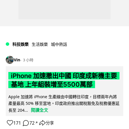
科技娛樂
生活娛樂
城中熱話
Vin
3 小時
iPhone 加速撤出中國 印度成新機主要
基地 上年組裝增至5500萬部
Apple 加速將 iPhone 生產線由中國轉往印度，目標兩年內將
產量最高 50% 移至當地。印度政府推出關稅豁免及稅務優惠延
閱讀全文
長至 204...
171
72
分享
↗