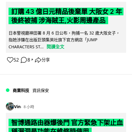
訂購 43 億日元精品後棄單 大阪女 2 年
後終被捕 涉海賊王,火影周邊產品
日本警視廳神田署 8 月 6 日公布，拘捕一名 32 歲大阪女子，
指她涉嫌在出版巨頭集英社旗下官方網店「JUMP
閱讀全文
CHARACTERS ST...
52
8
分享
↗
商業科技
資訊保安
Vin
8 小時
智博通路由器爆後門 官方緊急下架止血
稱漏洞是功能在維修時使用