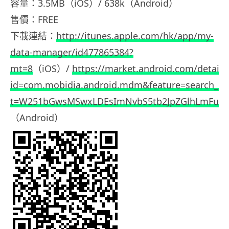
容量：3.5MB（iOS）/ 638k（Android）
售價：FREE
下載連結：
http://itunes.apple.com/hk/app/my-
data-manager/id477865384?
mt=8
（iOS）/
https://market.android.com/details
id=com.mobidia.android.mdm&feature=search_re
t=W251bGwsMSwxLDEsImNvbS5tb2JpZGlhLmFuZH
（Android）