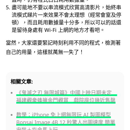
盡可能地不要以串流模式欣賞高清影片，始終串
流模式睇片一來效果不會太理想（經常會窒及停
頓），而且耗用數據量十分多，所以可以的話還
是留待身處有 Wi-Fi 上網的地方才看吧。
當然，大家還要緊記時刻利用不同的程式，檢測著
自己的用量，這樣就萬無一失了！
相關文章:
《鬼滅之刃 無限城篇》中國上映日期未定
福建觀衆蜂擁金門觀賞 戲院座位幾近售罄
教學：iPhone 免上網無限玩 AI 製圖模型
Bonsai Image 4B 12 秒驚人出圖速度 簡單
安裝＋指令馬上玩