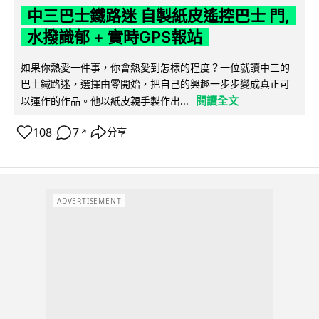
中三巴士鐵路迷 自製紙皮遙控巴士 門,
水撥識郁 + 實時GPS報站
如果你熱愛一件事，你會熱愛到怎樣的程度？一位就讀中三的
巴士鐵路迷，選擇由零開始，把自己的興趣一步步變成真正可
閱讀全文
以運作的作品。他以紙皮親手製作出...
108
7
分享
↗
ADVERTISEMENT