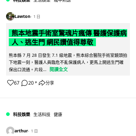
Lawton
1 日
熊本地震手術室驚魂片瘋傳 醫護保護病
人、逃生門 網民讚值得尊敬
熊本縣 7 月 28 日發生 7.1 級地震，熊本綜合醫院手術室鏡頭拍
下地震一刻，醫護人員臨危不亂保護病人，更馬上開逃生門確
閱讀全文
保出口流通。片段...
67
20
分享
↗
科技娛樂
生活科技
健康
arthur
1 日