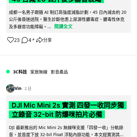
成都一名男子跟隨 AI 制訂高強度減脂計劃，45 日內減去約 20
公斤後昏迷送院。醫生診斷他患上尿源性膿毒症、膿毒性休克
閱讀全文
及多器官功能障礙。...
23
4
分享
↗
3C科技
家居無線
影音產品
Vin
2 日
DJI Mic Mini 2s 實測 四發一收同步獨
立錄音 32-bit 防爆咪拍片必備
DJI 最新推出的 Mic Mini 2s 無線咪支援「四發一收」分軌錄
音，並首度下放 32-bit Float 浮點內錄功能。本文經實測其...