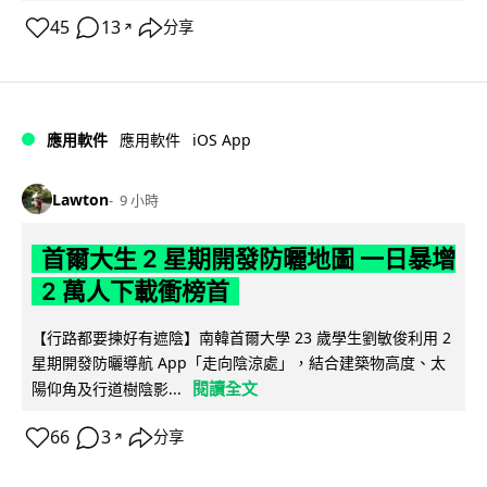
45
13
分享
↗
iOS App
應用軟件
應用軟件
Lawton
9 小時
首爾大生 2 星期開發防曬地圖 一日暴增
2 萬人下載衝榜首
【行路都要揀好有遮陰】南韓首爾大學 23 歲學生劉敏俊利用 2
星期開發防曬導航 App「走向陰涼處」，結合建築物高度、太
閱讀全文
陽仰角及行道樹陰影...
66
3
分享
↗