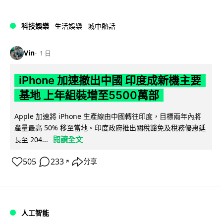
科技娛樂
生活娛樂
城中熱話
Vin
1 日
iPhone 加速撤出中國 印度成新機主要
基地 上年組裝增至5500萬部
Apple 加速將 iPhone 生產線由中國轉往印度，目標兩年內將
產量最高 50% 移至當地。印度政府推出關稅豁免及稅務優惠延
閱讀全文
長至 204...
505
233
分享
↗
人工智能