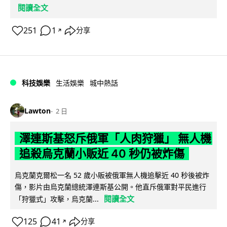
閱讀全文
251
1
分享
↗
科技娛樂
生活娛樂
城中熱話
Lawton
2 日
澤連斯基怒斥俄軍「人肉狩獵」 無人機
追殺烏克蘭小販近 40 秒仍被炸傷
烏克蘭克爾松一名 52 歲小販被俄軍無人機追擊近 40 秒後被炸
傷，影片由烏克蘭總統澤連斯基公開。他直斥俄軍對平民進行
閱讀全文
「狩獵式」攻擊，烏克蘭...
125
41
分享
↗