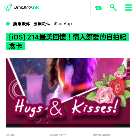
WWDC 2026
GenAI 與雲端科技專區
ERP 與商業 AI
[iOS] 214最美回憶！情人節愛的自拍紀念卡
iPad App
應用軟件
應用軟件
[iOS] 214最美回憶！情人節愛的自拍紀
念卡
作者
發佈日期
閱讀時間