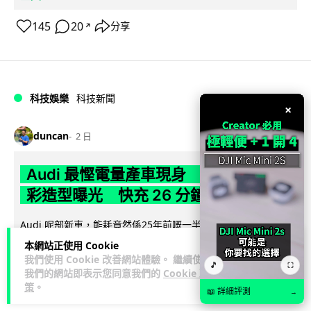
145
20
分享
↗
科技娛樂
科技新聞
×
duncan
2 日
Audi 最慳電量產車現身 A2 e-tron 迷
彩造型曝光 快充 26 分鐘充滿 8 成電
Audi 呢部新車，能耗竟然係25年前嘅一半。 A2 e-tron 風阻低
至0.24，每百公里只需12.8 kWh，一度電行到7.8公里。6...
本網站正使用 Cookie
閱讀全文
我們使用 Cookie 改善網站體驗。 繼續使用
🎵
⛶
我們的網站即表示您同意我們的
Cookie 政
策
。
7
1
分享
↗
📖 詳細評測
→