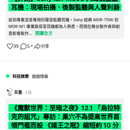
耳機：現場拍攝、後製監聽與人聲利器
談到專業混音專用的聲音監聽耳機，Sony 經典 MDR-7506 到
MDR-M1 專業錄音室耳機都為人熟悉。而現在舞台製作者與創
閱讀全文
意影像製作...
39
5
分享
↗
科技娛樂
遊戲情報
天恩
2 日
《魔獸世界：至暗之夜》12.1 「烏拉特
克的詛咒」專訪：巢穴不為提高世界首
領門檻而設 《諸王之眠》縮短約 10 分