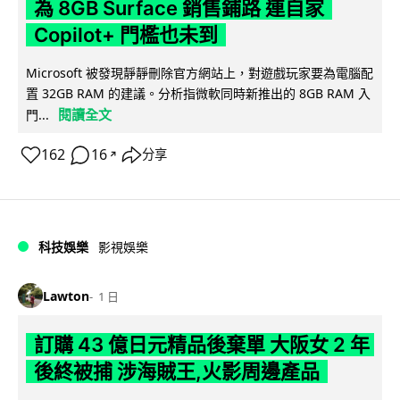
為 8GB Surface 銷售鋪路 連自家
Copilot+ 門檻也未到
Microsoft 被發現靜靜刪除官方網站上，對遊戲玩家要為電腦配
置 32GB RAM 的建議。分析指微軟同時新推出的 8GB RAM 入
閱讀全文
門...
162
16
分享
↗
科技娛樂
影視娛樂
Lawton
1 日
訂購 43 億日元精品後棄單 大阪女 2 年
後終被捕 涉海賊王,火影周邊產品