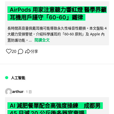
AirPods 用家注意聽力響紅燈 醫學界籲
耳機用戶謹守「60-60」鐵律
長時間高音量佩戴耳機可能導致永久性噪音性聽損。本文盤點 4
大聽力受損警號，介紹科學護耳的「60-60 原則」及 Apple 內
閱讀全文
置防護功能，...
20
分享
人工智能
arthur
1 日
AI 減肥餐單配合高強度操練 成都男
45 日減 20 公斤後多器官衰竭