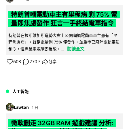
特朗普嘲電動車主有里程病 剩 75% 電
量即焦慮發作 狂言一手終結電車指令
特朗普在拉斯維加斯造勢大會上公開嘲諷電動車車主患有「里
程焦慮病」，聲稱電量剩 75% 便發作，並重申已廢除電動車強
閱讀全文
制令。惟專業車媒隨即反駁，...
603
270
分享
↗
人工智能
Lawton
1 日
微軟刪走 32GB RAM 遊戲建議 分析: