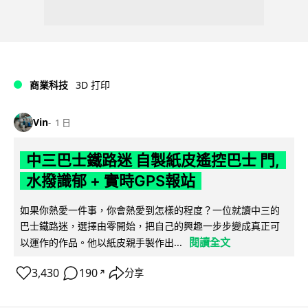
商業科技
3D 打印
Vin
1 日
中三巴士鐵路迷 自製紙皮遙控巴士 門,
水撥識郁 + 實時GPS報站
如果你熱愛一件事，你會熱愛到怎樣的程度？一位就讀中三的
巴士鐵路迷，選擇由零開始，把自己的興趣一步步變成真正可
閱讀全文
以運作的作品。他以紙皮親手製作出...
3,430
190
分享
↗