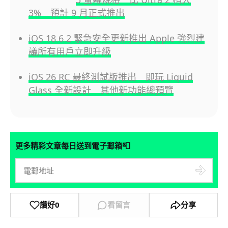
3% 預計 9 月正式推出
iOS 18.6.2 緊急安全更新推出 Apple 強烈建
議所有用戶立即升級
iOS 26 RC 最終測試版推出 即玩 Liquid
Glass 全新設計 其他新功能總預覽
📮
更多精彩文章每日送到電子郵箱
讚好
0
看留言
分享