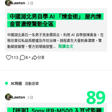
Lawton
2 日
中國湖北男自學 AI 「煉金術」 屋內煉
金冒濃煙驚動全區
中國湖北黃石一名男子見金價高企，利用 AI 自學提煉黃金，在
租住單位私設高壓爐及作坊冶煉，過程產生大量刺鼻濃煙，驚
閱讀全文
動鄰居報警。警方到場揭發整...
113
8
分享
↗
3C科技
流動音樂
89
Lawton
2 日
【評測】Sony IER-M500 入耳式監聽