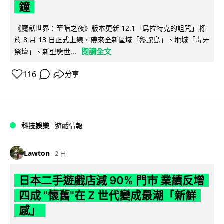
鐘
《魔獸世界：至暗之夜》版本更新 12.1「烏拉特克的詛咒」將
於 8 月 13 日正式上線，帶來全新區域「盤蛇島」、地城「毒牙
閱讀全文
祭壇」、新型態世...
116
分享
科技娛樂
遊戲情報
Lawton
2 日
日本二手遊戲店減 90% 門市 業績反增
四成 "懷舊"在 Z 世代變成最潮「新鮮
感」