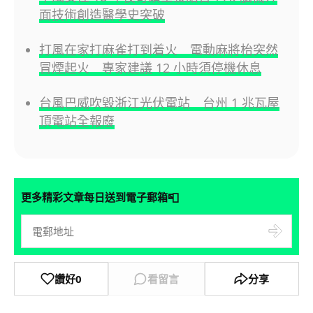
面技術創造醫學史突破
打風在家打麻雀打到着火 電動麻將枱突然
冒煙起火 專家建議 12 小時須停機休息
台風巴威吹毀浙江光伏電站 台州 1 兆瓦屋
頂電站全報廢
📮
更多精彩文章每日送到電子郵箱
讚好
0
看留言
分享