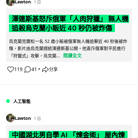
Lawton
1 日
澤連斯基怒斥俄軍「人肉狩獵」 無人機
追殺烏克蘭小販近 40 秒仍被炸傷
烏克蘭克爾松一名 52 歲小販被俄軍無人機追擊近 40 秒後被炸
傷，影片由烏克蘭總統澤連斯基公開。他直斥俄軍對平民進行
閱讀全文
「狩獵式」攻擊，烏克蘭...
119
41
分享
↗
人工智能
Lawton
1 日
中國湖北男自學 AI 「煉金術」 屋內煉