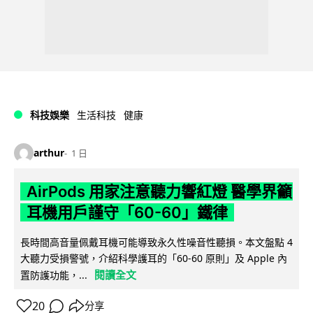
科技娛樂
生活科技
健康
arthur
1 日
AirPods 用家注意聽力響紅燈 醫學界籲
耳機用戶謹守「60-60」鐵律
長時間高音量佩戴耳機可能導致永久性噪音性聽損。本文盤點 4
大聽力受損警號，介紹科學護耳的「60-60 原則」及 Apple 內
閱讀全文
置防護功能，...
20
分享