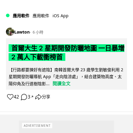
iOS App
應用軟件
應用軟件
Lawton
6 小時
首爾大生 2 星期開發防曬地圖 一日暴增
2 萬人下載衝榜首
【行路都要揀好有遮陰】南韓首爾大學 23 歲學生劉敏俊利用 2
星期開發防曬導航 App「走向陰涼處」，結合建築物高度、太
閱讀全文
陽仰角及行道樹陰影...
42
3
分享
↗
ADVERTISEMENT