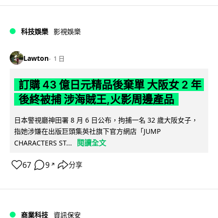
科技娛樂
影視娛樂
Lawton
1 日
訂購 43 億日元精品後棄單 大阪女 2 年
後終被捕 涉海賊王,火影周邊產品
日本警視廳神田署 8 月 6 日公布，拘捕一名 32 歲大阪女子，
指她涉嫌在出版巨頭集英社旗下官方網店「JUMP
閱讀全文
CHARACTERS ST...
67
9
分享
↗
商業科技
資訊保安