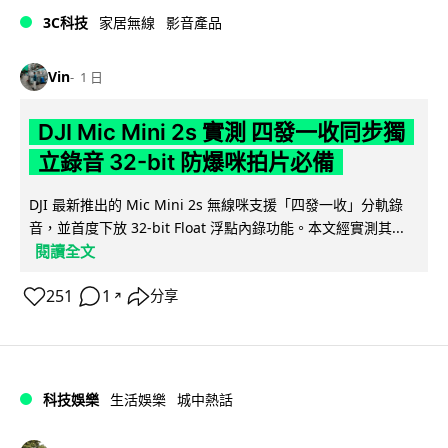
3C科技
家居無線
影音產品
Vin
1 日
DJI Mic Mini 2s 實測 四發一收同步獨
立錄音 32-bit 防爆咪拍片必備
DJI 最新推出的 Mic Mini 2s 無線咪支援「四發一收」分軌錄
音，並首度下放 32-bit Float 浮點內錄功能。本文經實測其...
閱讀全文
251
1
分享
↗
科技娛樂
生活娛樂
城中熱話