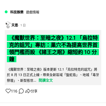
科技娛樂
遊戲情報
天恩
1 日
《魔獸世界：至暗之夜》12.1 「烏拉特
克的詛咒」專訪：巢穴不為提高世界首
領門檻而設 《諸王之眠》縮短約 10 分
鐘
《魔獸世界：至暗之夜》版本更新 12.1「烏拉特克的詛咒」將
於 8 月 13 日正式上線，帶來全新區域「盤蛇島」、地城「毒牙
閱讀全文
祭壇」、新型態世...
116
分享