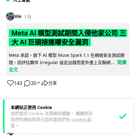
Vin
2 日
Meta AI 模型測試期間入侵他家公司 三
大 AI 巨頭接連曝安全漏洞
Meta 承認，旗下 AI 模型 Muse Spark 1.1 在網絡安全測試期
閱讀
間，因評估夥伴 Irregular 設定出錯而意外連上互聯網...
全文
143
20
分享
↗
本網站正使用 Cookie
我們使用 Cookie 改善網站體驗。 繼續使用
科技娛樂
科技新聞
我們的網站即表示您同意我們的
Cookie 政
策
。
duncan
2 日