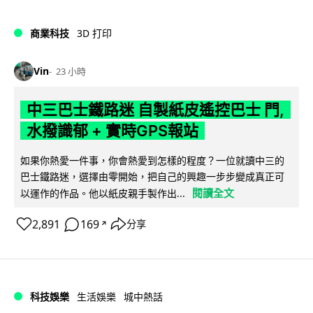
商業科技
3D 打印
Vin
23 小時
中三巴士鐵路迷 自製紙皮遙控巴士 門,
水撥識郁 + 實時GPS報站
如果你熱愛一件事，你會熱愛到怎樣的程度？一位就讀中三的
巴士鐵路迷，選擇由零開始，把自己的興趣一步步變成真正可
閱讀全文
以運作的作品。他以紙皮親手製作出...
2,891
169
分享
↗
科技娛樂
生活娛樂
城中熱話