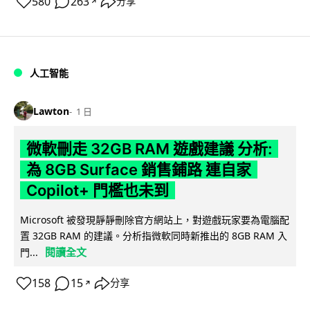
580
263
分享
↗
人工智能
Lawton
1 日
微軟刪走 32GB RAM 遊戲建議 分析:
為 8GB Surface 銷售鋪路 連自家
Copilot+ 門檻也未到
Microsoft 被發現靜靜刪除官方網站上，對遊戲玩家要為電腦配
置 32GB RAM 的建議。分析指微軟同時新推出的 8GB RAM 入
閱讀全文
門...
158
15
分享
↗