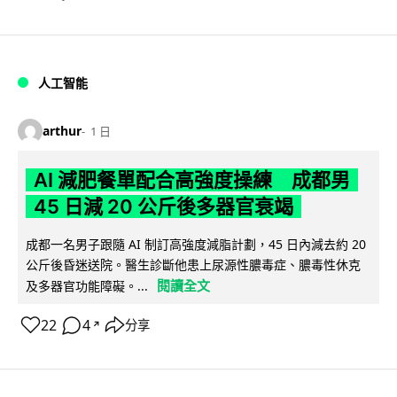
人工智能
arthur
1 日
AI 減肥餐單配合高強度操練 成都男
45 日減 20 公斤後多器官衰竭
成都一名男子跟隨 AI 制訂高強度減脂計劃，45 日內減去約 20
公斤後昏迷送院。醫生診斷他患上尿源性膿毒症、膿毒性休克
閱讀全文
及多器官功能障礙。...
22
4
分享
↗