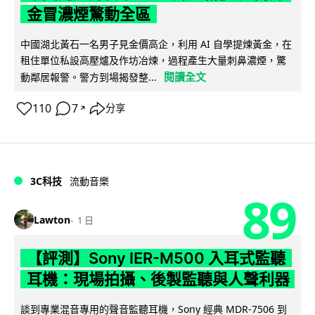
金冒濃煙驚動全區
中國湖北黃石一名男子見金價高企，利用 AI 自學提煉黃金，在
租住單位私設高壓爐及作坊冶煉，過程產生大量刺鼻濃煙，驚
閱讀全文
動鄰居報警。警方到場揭發整...
110
7
分享
↗
3C科技
流動音樂
89
Lawton
1 日
【評測】Sony IER-M500 入耳式監聽
耳機：現場拍攝、後製監聽與人聲利器
談到專業混音專用的聲音監聽耳機，Sony 經典 MDR-7506 到