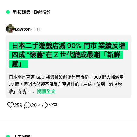
科技娛樂
遊戲情報
Lawton
1 日
日本二手遊戲店減 90% 門市 業績反增
四成 "懷舊"在 Z 世代變成最潮「新鮮
感」
日本零售巨頭 GEO 將懷舊遊戲銷售門市從 1,000 間大幅減至
99 間，但銷售額卻不降反升至過往的 1.4 倍。做到「減店增
閱讀全文
收」奇蹟，...
259
20
分享
↗
人工智能