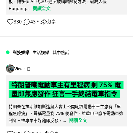
板，讓多個 AI 代理互通突破網絡限制方法，最終入侵
閱讀全文
Hugging...
330
43
分享
↗
科技娛樂
生活娛樂
城中熱話
Vin
1 日
特朗普嘲電動車主有里程病 剩 75% 電
量即焦慮發作 狂言一手終結電車指令
特朗普在拉斯維加斯造勢大會上公開嘲諷電動車車主患有「里
程焦慮病」，聲稱電量剩 75% 便發作，並重申已廢除電動車強
閱讀全文
制令。惟專業車媒隨即反駁，...