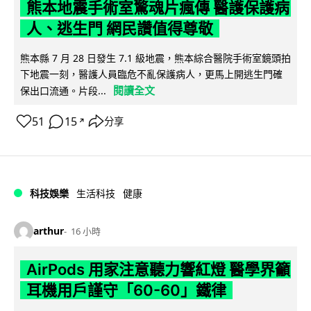
熊本地震手術室驚魂片瘋傳 醫護保護病
人、逃生門 網民讚值得尊敬
熊本縣 7 月 28 日發生 7.1 級地震，熊本綜合醫院手術室鏡頭拍
下地震一刻，醫護人員臨危不亂保護病人，更馬上開逃生門確
閱讀全文
保出口流通。片段...
51
15
分享
↗
科技娛樂
生活科技
健康
arthur
16 小時
AirPods 用家注意聽力響紅燈 醫學界籲
耳機用戶謹守「60-60」鐵律