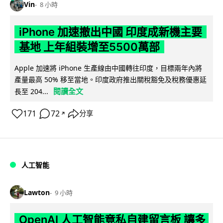
Vin
8 小時
iPhone 加速撤出中國 印度成新機主要
基地 上年組裝增至5500萬部
Apple 加速將 iPhone 生產線由中國轉往印度，目標兩年內將
產量最高 50% 移至當地。印度政府推出關稅豁免及稅務優惠延
閱讀全文
長至 204...
171
72
分享
↗
人工智能
Lawton
9 小時
OpenAI 人工智能竟私自建留言板 讓多