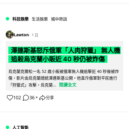
科技娛樂
生活娛樂
城中熱話
Lawton
1 日
澤連斯基怒斥俄軍「人肉狩獵」 無人機
追殺烏克蘭小販近 40 秒仍被炸傷
烏克蘭克爾松一名 52 歲小販被俄軍無人機追擊近 40 秒後被炸
傷，影片由烏克蘭總統澤連斯基公開。他直斥俄軍對平民進行
閱讀全文
「狩獵式」攻擊，烏克蘭...
102
36
分享
↗
人工智能