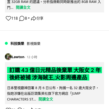
置 32GB RAM 的建議。分析指微軟同時新推出的 8GB RAM 入
閱讀全文
門...
118
8
分享
↗
科技娛樂
影視娛樂
Lawton
12 小時
訂購 43 億日元精品後棄單 大阪女 2 年
後終被捕 涉海賊王,火影周邊產品
日本警視廳神田署 8 月 6 日公布，拘捕一名 32 歲大阪女子，
指她涉嫌在出版巨頭集英社旗下官方網店「JUMP
閱讀全文
CHARACTERS ST...