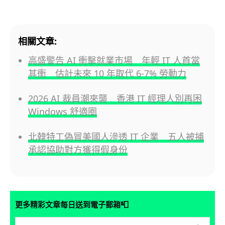
相關文章:
高盛警告 AI 衝擊就業市場 年輕 IT 人首當
其衝 估計未來 10 年取代 6-7% 勞動力
2026 AI 裁員潮來襲 香港 IT 經理人別再困
Windows 舒適圈
北韓特工偽冒美國人滲透 IT 企業 五人被捕
承認協助對方獲得假身份
📮
更多精彩文章每日送到電子郵箱