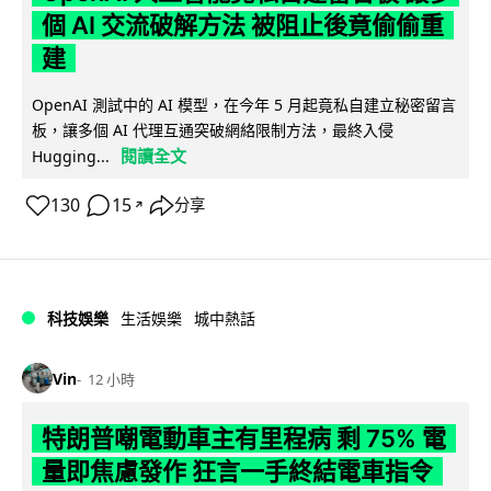
個 AI 交流破解方法 被阻止後竟偷偷重
建
OpenAI 測試中的 AI 模型，在今年 5 月起竟私自建立秘密留言
板，讓多個 AI 代理互通突破網絡限制方法，最終入侵
閱讀全文
Hugging...
130
15
分享
↗
科技娛樂
生活娛樂
城中熱話
Vin
12 小時
特朗普嘲電動車主有里程病 剩 75% 電
量即焦慮發作 狂言一手終結電車指令