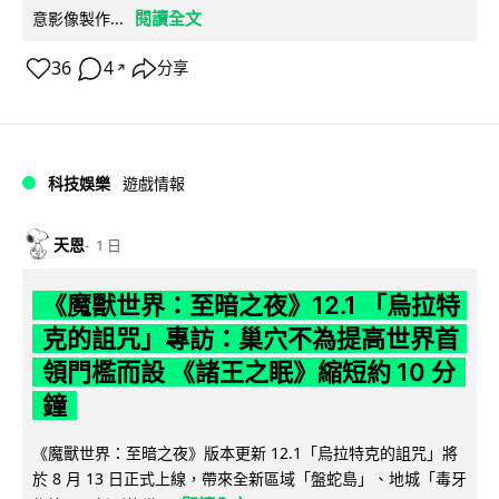
閱讀全文
意影像製作...
36
4
分享
↗
科技娛樂
遊戲情報
天恩
1 日
《魔獸世界：至暗之夜》12.1 「烏拉特
克的詛咒」專訪：巢穴不為提高世界首
領門檻而設 《諸王之眠》縮短約 10 分
鐘
《魔獸世界：至暗之夜》版本更新 12.1「烏拉特克的詛咒」將
於 8 月 13 日正式上線，帶來全新區域「盤蛇島」、地城「毒牙