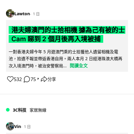
Lawton
1 日
港夫婦澳門的士拾相機 據為己有被的士
Cam 睇到 2 個月後再入境被捕
一對香港夫婦今年 5 月遊澳門乘的士拾獲他人遺留相機及電
池，拾遺不報並帶返香港自用。兩人本月 2 日經港珠澳大橋再
閱讀全文
次入境澳門時，被治安警察局...
532
75
分享
↗
3C科技
家居無線
Vin
1 日