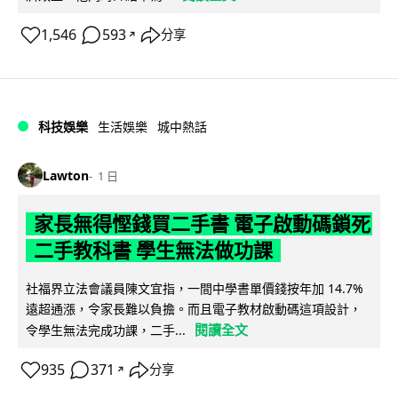
1,546
593
分享
↗
科技娛樂
生活娛樂
城中熱話
Lawton
1 日
家長無得慳錢買二手書 電子啟動碼鎖死
二手教科書 學生無法做功課
社福界立法會議員陳文宜指，一間中學書單價錢按年加 14.7%
遠超通漲，令家長難以負擔。而且電子教材啟動碼這項設計，
閱讀全文
令學生無法完成功課，二手...
935
371
分享
↗