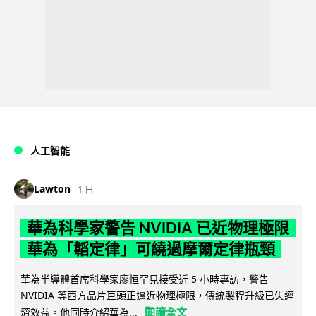
人工智能
Lawton
1 日
華為科學家警告 NVIDIA 已近物理極限
華為「韜定律」可繞過摩爾定律瓶頸
華為半導體首席科學家廖恒罕見接受近 5 小時專訪，警告
NVIDIA 等西方晶片巨頭正逼近物理極限，傳統製程升級已失經
閱讀全文
濟效益。他同時介紹華為...