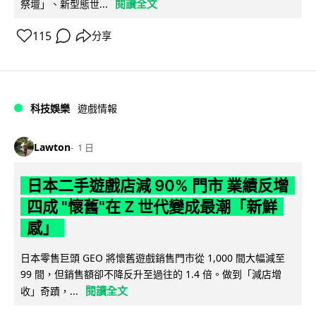
閱讀全文
祭壇」、新型態世...
115
分享
科技娛樂
遊戲情報
Lawton
1 日
日本二手遊戲店減 90% 門市 業績反增
四成 "懷舊"在 Z 世代變成最潮「新鮮
感」
日本零售巨頭 GEO 將懷舊遊戲銷售門市從 1,000 間大幅減至
99 間，但銷售額卻不降反升至過往的 1.4 倍。做到「減店增
閱讀全文
收」奇蹟，...