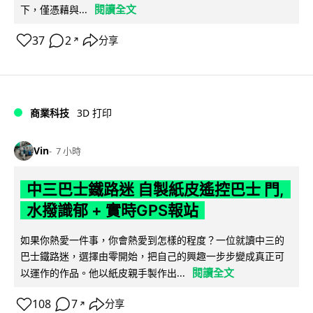
閱讀全文
下，僅憑藉與...
37
2
分享
↗
商業科技
3D 打印
Vin
7 小時
中三巴士鐵路迷 自製紙皮遙控巴士 門,
水撥識郁 + 實時GPS報站
如果你熱愛一件事，你會熱愛到怎樣的程度？一位就讀中三的
巴士鐵路迷，選擇由零開始，把自己的興趣一步步變成真正可
閱讀全文
以運作的作品。他以紙皮親手製作出...
108
7
分享
↗