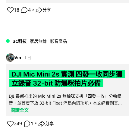
18
4
分享
↗
3C科技
家居無線
影音產品
Vin
1 日
DJI Mic Mini 2s 實測 四發一收同步獨
立錄音 32-bit 防爆咪拍片必備
DJI 最新推出的 Mic Mini 2s 無線咪支援「四發一收」分軌錄
音，並首度下放 32-bit Float 浮點內錄功能。本文經實測其...
閱讀全文
249
1
分享
↗