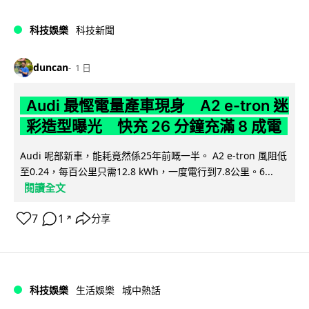
科技娛樂
科技新聞
duncan
1 日
Audi 最慳電量產車現身 A2 e-tron 迷
彩造型曝光 快充 26 分鐘充滿 8 成電
Audi 呢部新車，能耗竟然係25年前嘅一半。 A2 e-tron 風阻低
至0.24，每百公里只需12.8 kWh，一度電行到7.8公里。6...
閱讀全文
7
1
分享
↗
科技娛樂
生活娛樂
城中熱話