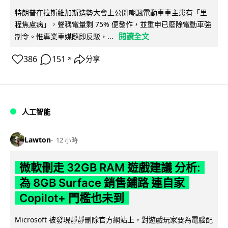
特朗普在拉斯維加斯造勢大會上公開嘲諷電動車車主患有「里
程焦慮病」，聲稱電量剩 75% 便發作，並重申已廢除電動車強
閱讀全文
制令。惟專業車媒隨即反駁，...
386
151
分享
↗
人工智能
Lawton
12 小時
微軟刪走 32GB RAM 遊戲建議 分析:
為 8GB Surface 銷售鋪路 連自家
Copilot+ 門檻也未到
Microsoft 被發現靜靜刪除官方網站上，對遊戲玩家要為電腦配