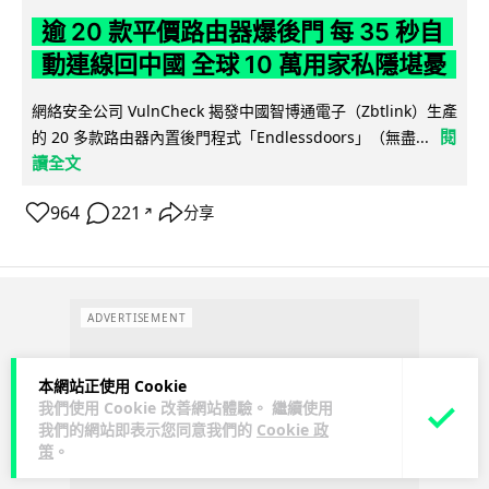
逾 20 款平價路由器爆後門 每 35 秒自
動連線回中國 全球 10 萬用家私隱堪憂
網絡安全公司 VulnCheck 揭發中國智博通電子（Zbtlink）生產
閱
的 20 多款路由器內置後門程式「Endlessdoors」（無盡...
讀全文
964
221
分享
↗
ADVERTISEMENT
本網站正使用 Cookie
我們使用 Cookie 改善網站體驗。 繼續使用
我們的網站即表示您同意我們的
Cookie 政
策
。