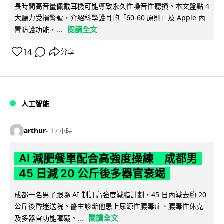
長時間高音量佩戴耳機可能導致永久性噪音性聽損。本文盤點 4
大聽力受損警號，介紹科學護耳的「60-60 原則」及 Apple 內
閱讀全文
置防護功能，...
14
分享
人工智能
arthur
17 小時
AI 減肥餐單配合高強度操練 成都男
45 日減 20 公斤後多器官衰竭
成都一名男子跟隨 AI 制訂高強度減脂計劃，45 日內減去約 20
公斤後昏迷送院。醫生診斷他患上尿源性膿毒症、膿毒性休克
閱讀全文
及多器官功能障礙。...