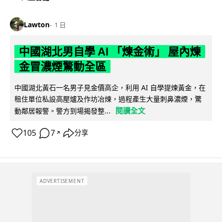
Lawton
1 日
中國湖北男自學 AI 「煉金術」 屋內煉
金冒濃煙驚動全區
中國湖北黃石一名男子見金價高企，利用 AI 自學提煉黃金，在
租住單位私設高壓爐及作坊冶煉，過程產生大量刺鼻濃煙，驚
閱讀全文
動鄰居報警。警方到場揭發整...
105
7
分享
↗
ADVERTISEMENT