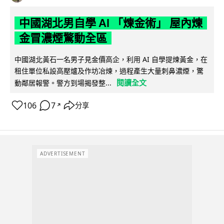
中國湖北男自學 AI 「煉金術」 屋內煉
金冒濃煙驚動全區
中國湖北黃石一名男子見金價高企，利用 AI 自學提煉黃金，在
租住單位私設高壓爐及作坊冶煉，過程產生大量刺鼻濃煙，驚
閱讀全文
動鄰居報警。警方到場揭發整...
106
7
分享
↗
ADVERTISEMENT