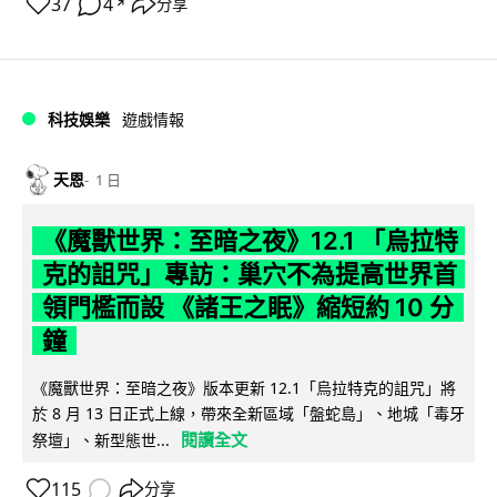
37
4
分享
↗
科技娛樂
遊戲情報
天恩
1 日
《魔獸世界：至暗之夜》12.1 「烏拉特
克的詛咒」專訪：巢穴不為提高世界首
領門檻而設 《諸王之眠》縮短約 10 分
鐘
《魔獸世界：至暗之夜》版本更新 12.1「烏拉特克的詛咒」將
於 8 月 13 日正式上線，帶來全新區域「盤蛇島」、地城「毒牙
閱讀全文
祭壇」、新型態世...
115
分享