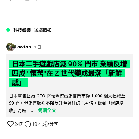
科技娛樂
遊戲情報
Lawton
1 日
日本二手遊戲店減 90% 門市 業績反增
四成 "懷舊"在 Z 世代變成最潮「新鮮
感」
日本零售巨頭 GEO 將懷舊遊戲銷售門市從 1,000 間大幅減至
99 間，但銷售額卻不降反升至過往的 1.4 倍。做到「減店增
閱讀全文
收」奇蹟，...
247
19
分享
↗