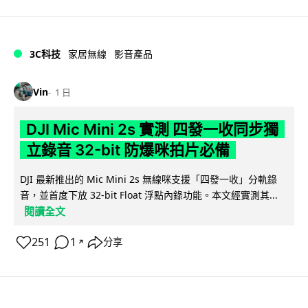
3C科技
家居無線
影音產品
Vin
1 日
DJI Mic Mini 2s 實測 四發一收同步獨
立錄音 32-bit 防爆咪拍片必備
DJI 最新推出的 Mic Mini 2s 無線咪支援「四發一收」分軌錄
音，並首度下放 32-bit Float 浮點內錄功能。本文經實測其...
閱讀全文
251
1
分享
↗