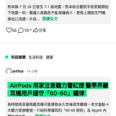
熊本縣 7 月 28 日發生 7.1 級地震，熊本綜合醫院手術室鏡頭拍
下地震一刻，醫護人員臨危不亂保護病人，更馬上開逃生門確
閱讀全文
保出口流通。片段...
56
16
分享
↗
科技娛樂
生活科技
健康
arthur
19 小時
AirPods 用家注意聽力響紅燈 醫學界籲
耳機用戶謹守「60-60」鐵律
長時間高音量佩戴耳機可能導致永久性噪音性聽損。本文盤點 4
大聽力受損警號，介紹科學護耳的「60-60 原則」及 Apple 內