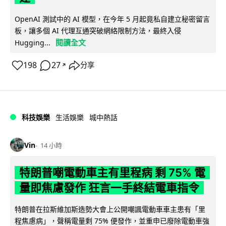
OpenAI 測試中的 AI 模型，在今年 5 月起竟私自建立秘密留言
板，讓多個 AI 代理互通突破網絡限制方法，最終入侵
閱讀全文
Hugging...
198
27
分享
↗
科技娛樂
生活娛樂
城中熱話
Vin
14 小時
特朗普嘲電動車主有里程病 剩 75% 電
量即焦慮發作 狂言一手終結電車指令
特朗普在拉斯維加斯造勢大會上公開嘲諷電動車車主患有「里
程焦慮病」，聲稱電量剩 75% 便發作，並重申已廢除電動車強