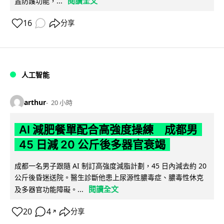
閱讀全文
置防護功能，...
16
分享
人工智能
arthur
20 小時
AI 減肥餐單配合高強度操練 成都男
45 日減 20 公斤後多器官衰竭
成都一名男子跟隨 AI 制訂高強度減脂計劃，45 日內減去約 20
公斤後昏迷送院。醫生診斷他患上尿源性膿毒症、膿毒性休克
閱讀全文
及多器官功能障礙。...
20
4
分享
↗