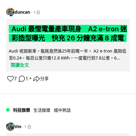
duncan
1 日
Audi 最慳電量產車現身 A2 e-tron 迷
彩造型曝光 快充 26 分鐘充滿 8 成電
Audi 呢部新車，能耗竟然係25年前嘅一半。 A2 e-tron 風阻低
至0.24，每百公里只需12.8 kWh，一度電行到7.8公里。6...
閱讀全文
7
1
分享
↗
科技娛樂
生活娛樂
城中熱話
Vin
1 日