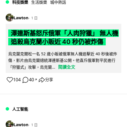
科技娛樂
生活娛樂
城中熱話
Lawton
1 日
澤連斯基怒斥俄軍「人肉狩獵」 無人機
追殺烏克蘭小販近 40 秒仍被炸傷
烏克蘭克爾松一名 52 歲小販被俄軍無人機追擊近 40 秒後被炸
傷，影片由烏克蘭總統澤連斯基公開。他直斥俄軍對平民進行
閱讀全文
「狩獵式」攻擊，烏克蘭...
104
40
分享
↗
人工智能
Lawton
1 日