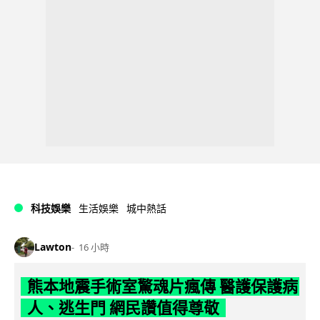
科技娛樂
生活娛樂
城中熱話
Lawton
16 小時
熊本地震手術室驚魂片瘋傳 醫護保護病
人、逃生門 網民讚值得尊敬