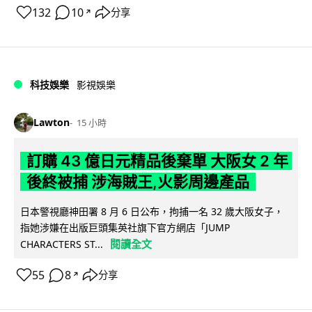
132
10
分享
↗
科技娛樂
影視娛樂
Lawton
15 小時
訂購 43 億日元精品後棄單 大阪女 2 年
後終被捕 涉海賊王,火影周邊產品
日本警視廳神田署 8 月 6 日公布，拘捕一名 32 歲大阪女子，
指她涉嫌在出版巨頭集英社旗下官方網店「JUMP
閱讀全文
CHARACTERS ST...
55
8
分享
↗