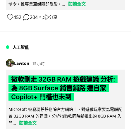
閱讀全文
制令。惟專業車媒隨即反駁，...
452
204
分享
↗
人工智能
Lawton
15 小時
微軟刪走 32GB RAM 遊戲建議 分析:
為 8GB Surface 銷售鋪路 連自家
Copilot+ 門檻也未到
Microsoft 被發現靜靜刪除官方網站上，對遊戲玩家要為電腦配
置 32GB RAM 的建議。分析指微軟同時新推出的 8GB RAM 入
閱讀全文
門...