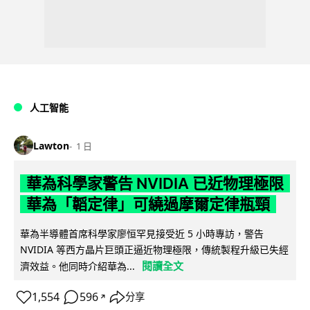
人工智能
Lawton
1 日
華為科學家警告 NVIDIA 已近物理極限
華為「韜定律」可繞過摩爾定律瓶頸
華為半導體首席科學家廖恒罕見接受近 5 小時專訪，警告
NVIDIA 等西方晶片巨頭正逼近物理極限，傳統製程升級已失經
閱讀全文
濟效益。他同時介紹華為...
1,554
596
分享
↗