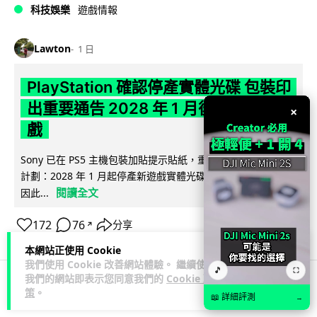
科技娛樂
遊戲情報
Lawton
1 日
PlayStation 確認停產實體光碟 包裝印
出重要通告 2028 年 1 月後不出光碟遊
×
戲
Sony 已在 PS5 主機包裝加貼提示貼紙，重申官方 7 月已公布
計劃：2028 年 1 月起停產新遊戲實體光碟。分析師預期 PS6
閱讀全文
因此...
172
76
分享
↗
本網站正使用 Cookie
我們使用 Cookie 改善網站體驗。 繼續使用
🎵
⛶
我們的網站即表示您同意我們的
Cookie 政
策
。
人工智能
📖 詳細評測
→