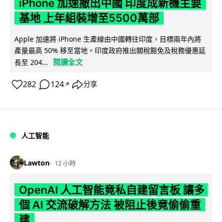
iPhone 加速撤出中國 印度成新機主要
基地 上年組裝增至5500萬部
Apple 加速將 iPhone 生產線由中國轉往印度，目標兩年內將
產量最高 50% 移至當地。印度政府推出關稅豁免及稅務優惠延
閱讀全文
長至 204...
282
124
分享
↗
人工智能
Lawton
12 小時
OpenAI 人工智能竟私自建留言板 讓多
個 AI 交流破解方法 被阻止後竟偷偷重
建