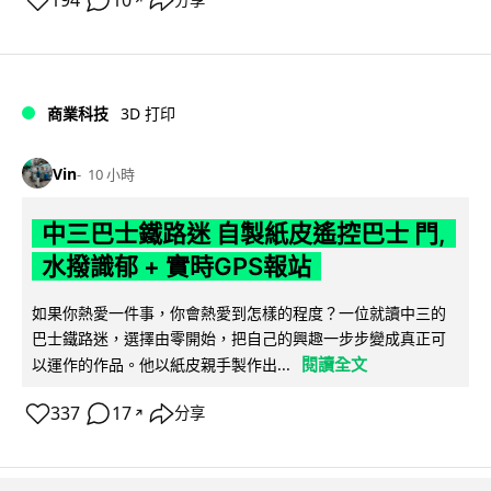
194
10
商業科技
3D 打印
Vin
10 小時
中三巴士鐵路迷 自製紙皮遙控巴士 門,
水撥識郁 + 實時GPS報站
如果你熱愛一件事，你會熱愛到怎樣的程度？一位就讀中三的
巴士鐵路迷，選擇由零開始，把自己的興趣一步步變成真正可
閱讀全文
以運作的作品。他以紙皮親手製作出...
337
17
分享
↗