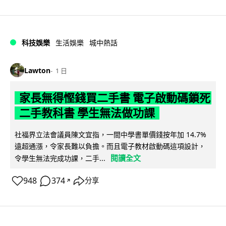
科技娛樂
生活娛樂
城中熱話
Lawton
1 日
家長無得慳錢買二手書 電子啟動碼鎖死
二手教科書 學生無法做功課
社福界立法會議員陳文宜指，一間中學書單價錢按年加 14.7%
遠超通漲，令家長難以負擔。而且電子教材啟動碼這項設計，
閱讀全文
令學生無法完成功課，二手...
948
374
分享
↗