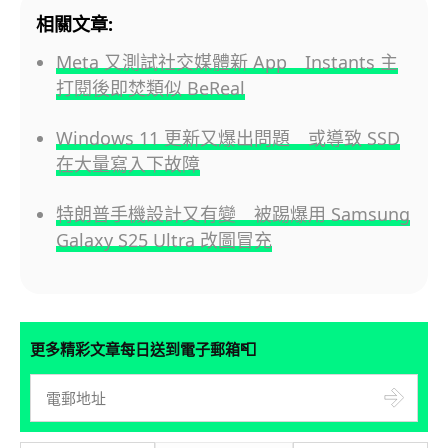
相關文章:
Meta 又測試社交媒體新 App Instants 主
打閱後即焚類似 BeReal
Windows 11 更新又爆出問題 或導致 SSD
在大量寫入下故障
特朗普手機設計又有變 被踢爆用 Samsung
Galaxy S25 Ultra 改圖冒充
📮
更多精彩文章每日送到電子郵箱