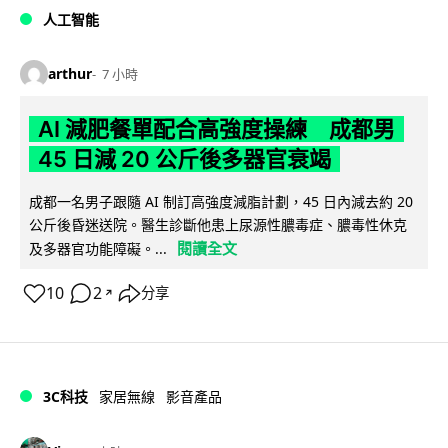
人工智能
arthur
7 小時
AI 減肥餐單配合高強度操練 成都男
45 日減 20 公斤後多器官衰竭
成都一名男子跟隨 AI 制訂高強度減脂計劃，45 日內減去約 20
公斤後昏迷送院。醫生診斷他患上尿源性膿毒症、膿毒性休克
閱讀全文
及多器官功能障礙。...
10
2
分享
↗
3C科技
家居無線
影音產品