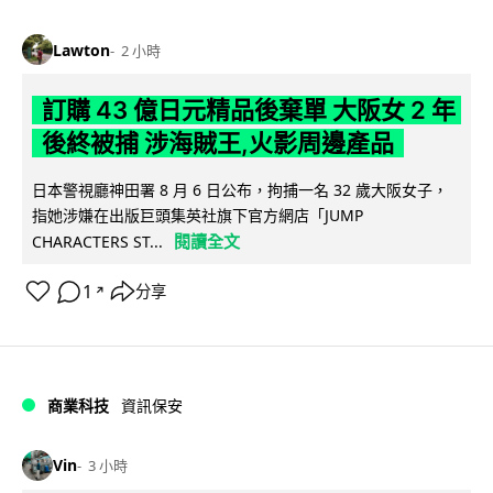
Lawton
2 小時
訂購 43 億日元精品後棄單 大阪女 2 年
後終被捕 涉海賊王,火影周邊產品
日本警視廳神田署 8 月 6 日公布，拘捕一名 32 歲大阪女子，
指她涉嫌在出版巨頭集英社旗下官方網店「JUMP
閱讀全文
CHARACTERS ST...
1
分享
↗
商業科技
資訊保安
Vin
3 小時