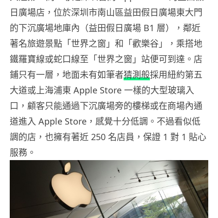
日廣場店，位於深圳市南山區益田假日廣場東大門
的下沉廣場地庫內（益田假日廣場 B1 層），鄰近
著名旅遊景點「世界之窗」和「歡樂谷」，乘搭地
鐵羅寶線或蛇口線至「世界之窗」站便可到達。店
鋪只有一層，地面未有如筆者
猜測般
採用紐約第五
大道或上海浦東 Apple Store 一樣的大型玻璃入
口，顧客只能通過下沉廣場旁的樓梯或在商場內通
道進入 Apple Store，感覺十分低調。不過看似低
調的店，也擁有著近 250 名店員，保證 1 對 1 貼心
服務。