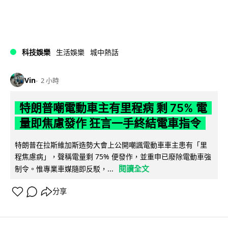
科技娛樂
生活娛樂
城中熱話
Vin
2 小時
特朗普嘲電動車主有里程病 剩 75% 電
量即焦慮發作 狂言一手終結電車指令
特朗普在拉斯維加斯造勢大會上公開嘲諷電動車車主患有「里
程焦慮病」，聲稱電量剩 75% 便發作，並重申已廢除電動車強
閱讀全文
制令。惟專業車媒隨即反駁，...
分享