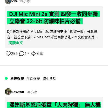
Vin
19 小時
DJI Mic Mini 2s 實測 四發一收同步獨
立錄音 32-bit 防爆咪拍片必備
DJI 最新推出的 Mic Mini 2s 無線咪支援「四發一收」分軌錄
音，並首度下放 32-bit Float 浮點內錄功能。本文經實測其...
閱讀全文
256
1
分享
↗
科技娛樂
生活娛樂
城中熱話
Lawton
20 小時
澤連斯基怒斥俄軍「人肉狩獵」 無人機