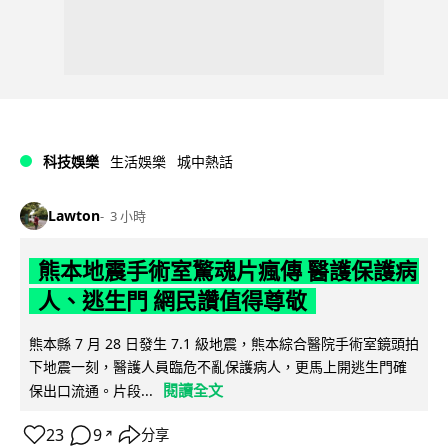
科技娛樂
生活娛樂
城中熱話
Lawton
3 小時
熊本地震手術室驚魂片瘋傳 醫護保護病
人、逃生門 網民讚值得尊敬
熊本縣 7 月 28 日發生 7.1 級地震，熊本綜合醫院手術室鏡頭拍
下地震一刻，醫護人員臨危不亂保護病人，更馬上開逃生門確
閱讀全文
保出口流通。片段...
23
9
分享
↗