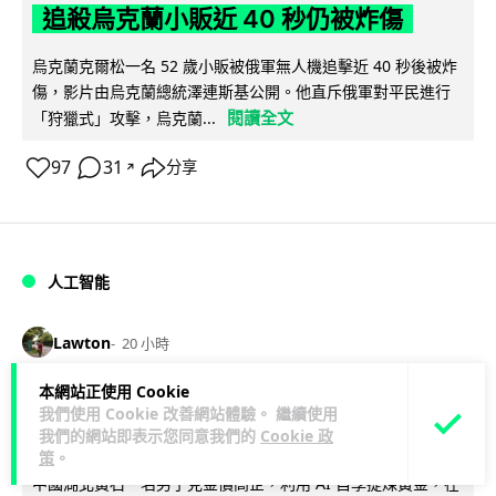
追殺烏克蘭小販近 40 秒仍被炸傷
烏克蘭克爾松一名 52 歲小販被俄軍無人機追擊近 40 秒後被炸
傷，影片由烏克蘭總統澤連斯基公開。他直斥俄軍對平民進行
閱讀全文
「狩獵式」攻擊，烏克蘭...
97
31
分享
↗
人工智能
Lawton
20 小時
本網站正使用 Cookie
中國湖北男自學 AI 「煉金術」 屋內煉
我們使用 Cookie 改善網站體驗。 繼續使用
金冒濃煙驚動全區
我們的網站即表示您同意我們的
Cookie 政
策
。
中國湖北黃石一名男子見金價高企，利用 AI 自學提煉黃金，在