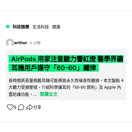
科技娛樂
生活科技
健康
arthur
6 小時
AirPods 用家注意聽力響紅燈 醫學界籲
耳機用戶謹守「60-60」鐵律
長時間高音量佩戴耳機可能導致永久性噪音性聽損。本文盤點 4
大聽力受損警號，介紹科學護耳的「60-60 原則」及 Apple 內
閱讀全文
置防護功能，...
9
分享