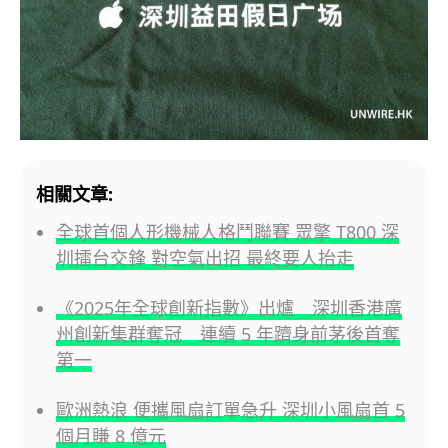
相關文章:
全球首個人形機械人格鬥聯賽 眾擎 T800 深
圳擂台交鋒 對空氣出招 最終要人抬走
《2025年全球創新指數》出爐 深圳香港廣
州創新集群奪冠 連續 5 年躋身前茅後首奪
第一
歐洲熱浪 便攜風扇訂單急升 深圳小風扇首 5
個月賺 8 億元