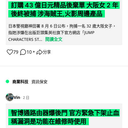
訂購 43 億日元精品後棄單 大阪女 2 年
後終被捕 涉海賊王,火影周邊產品
日本警視廳神田署 8 月 6 日公布，拘捕一名 32 歲大阪女子，
指她涉嫌在出版巨頭集英社旗下官方網店「JUMP
閱讀全文
CHARACTERS ST...
79
10
分享
↗
商業科技
資訊保安
Vin
2 日
智博通路由器爆後門 官方緊急下架止血
稱漏洞是功能在維修時使用