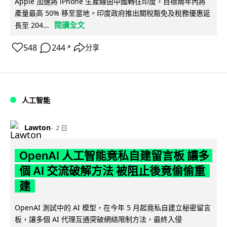
Apple 加速將 iPhone 生產線由中國轉往印度，目標兩年內將
產量最高 50% 移至當地。印度政府推出關稅豁免及稅務優惠延
閱讀全文
長至 204...
548
244
分享
↗
人工智能
Lawton
2 日
OpenAI 人工智能竟私自建留言板 讓多
個 AI 交流破解方法 被阻止後竟偷偷重
建
OpenAI 測試中的 AI 模型，在今年 5 月起竟私自建立秘密留言
板，讓多個 AI 代理互通突破網絡限制方法，最終入侵