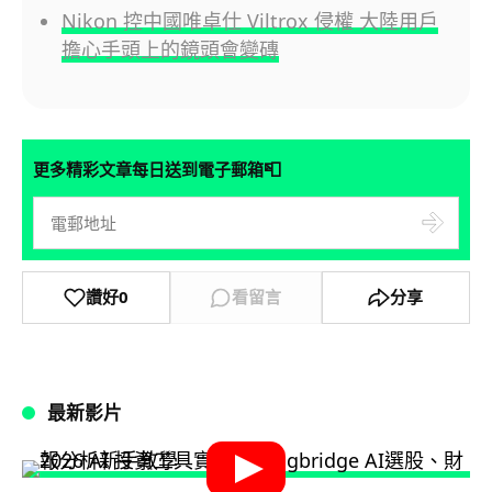
Nikon 控中國唯卓仕 Viltrox 侵權 大陸用戶
擔心手頭上的鏡頭會變磚
📮
更多精彩文章每日送到電子郵箱
讚好
0
看留言
分享
最新影片