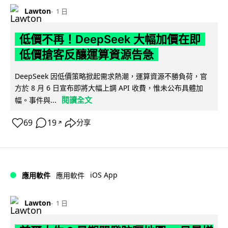
Lawton
1 日
低價不再！DeepSeek 大幅加價在即
低價搶客反釀運算資源告急
DeepSeek 因低價策略掀起需求熱潮，運算資源不勝負荷，官
方於 8 月 6 日宣布即將大幅上調 API 收費，惟未公布具體加
閱讀全文
幅。事件與...
69
19
分享
↗
iOS App
應用軟件
應用軟件
Lawton
1 日