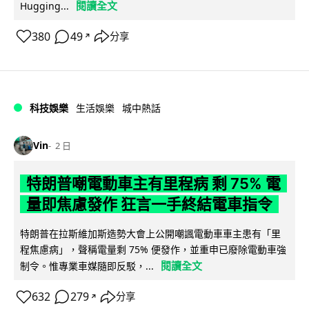
閱讀全文
Hugging...
380
49
分享
↗
科技娛樂
生活娛樂
城中熱話
Vin
2 日
特朗普嘲電動車主有里程病 剩 75% 電
量即焦慮發作 狂言一手終結電車指令
特朗普在拉斯維加斯造勢大會上公開嘲諷電動車車主患有「里
程焦慮病」，聲稱電量剩 75% 便發作，並重申已廢除電動車強
閱讀全文
制令。惟專業車媒隨即反駁，...
632
279
分享
↗