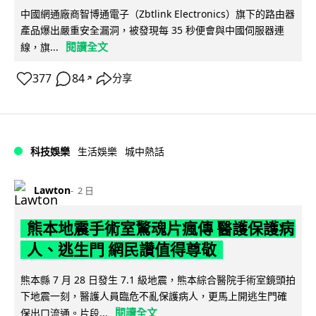
中國網通廠商智博通電子（Zbtlink Electronics）旗下的路由器
產品爆出嚴重安全漏洞，被發現每 35 秒便會與中國伺服器連
閱讀全文
線，旗...
377
84
分享
↗
科技娛樂
生活娛樂
城中熱話
Lawton
2 日
熊本地震手術室驚魂片瘋傳 醫護保護病
人、逃生門 網民讚值得尊敬
熊本縣 7 月 28 日發生 7.1 級地震，熊本綜合醫院手術室鏡頭拍
下地震一刻，醫護人員臨危不亂保護病人，更馬上開逃生門確
閱讀全文
保出口流通。片段...