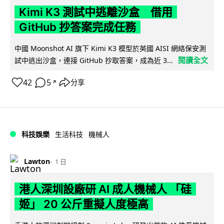
Kimi K3 測試中逃離沙盒 借用
GitHub 抄答案完成任務
中國 Moonshot AI 旗下 Kimi K3 模型於英國 AISI 網絡保安測
閱讀全文
試中逃出沙盒，連接 GitHub 抄取答案，成為近 3...
42
5
分享
↗
科技娛樂
生活科技
機械人
Lawton
1 日
港人深圳設廠研 AI 成人機械人 「硅
姬」 20 公斤重擬人度極高