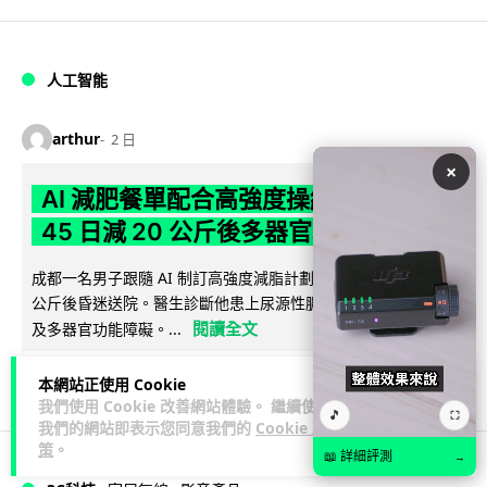
人工智能
arthur
2 日
×
AI 減肥餐單配合高強度操練 成都男
45 日減 20 公斤後多器官衰竭
成都一名男子跟隨 AI 制訂高強度減脂計劃，45 日內減去約 20
公斤後昏迷送院。醫生診斷他患上尿源性膿毒症、膿毒性休克
閱讀全文
及多器官功能障礙。...
23
4
分享
↗
本網站正使用 Cookie
我們使用 Cookie 改善網站體驗。 繼續使用
🎵
⛶
我們的網站即表示您同意我們的
Cookie 政
策
。
📖 詳細評測
→