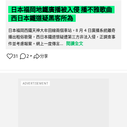
日本福岡地鐵廣播被入侵 播不雅歌曲
西日本鐵道疑黑客所為
日本福岡西鐵天神大牟田線兩個車站，8 月 4 日廣播系統離奇
播出粗俗歌聲，西日本鐵道懷疑遭第三方非法入侵，正調查事
閱讀全文
件並考慮報案。網上一度傳言...
31
2
分享
↗
ADVERTISEMENT