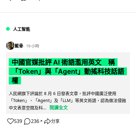
人工智能
藍骨
19 小時
中國官媒批評 AI 術語濫用英文 稱
「Token」與「Agent」動搖科技話語
權
人民網旗下評論於 8 月 6 日發表文章，批評中國廣泛使用
「Token」、「Agent」及「LLM」等英文術語，認為做法侵蝕
閱讀全文
中文表意空間及科...
539
236
分享
↗