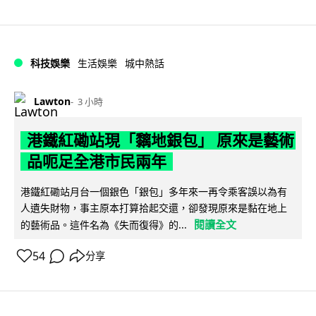
科技娛樂
生活娛樂
城中熱話
Lawton
3 小時
港鐵紅磡站現「黐地銀包」 原來是藝術
品呃足全港市民兩年
港鐵紅磡站月台一個銀色「銀包」多年來一再令乘客誤以為有
人遺失財物，事主原本打算拾起交還，卻發現原來是黏在地上
閱讀全文
的藝術品。這件名為《失而復得》的...
54
分享