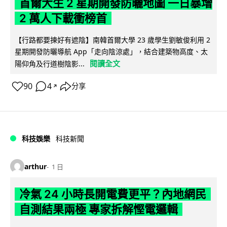
首爾大生 2 星期開發防曬地圖 一日暴增
2 萬人下載衝榜首
【行路都要揀好有遮陰】南韓首爾大學 23 歲學生劉敏俊利用 2
星期開發防曬導航 App「走向陰涼處」，結合建築物高度、太
閱讀全文
陽仰角及行道樹陰影...
90
4
分享
↗
科技娛樂
科技新聞
arthur
1 日
冷氣 24 小時長開電費更平？內地網民
自測結果兩極 專家拆解慳電邏輯