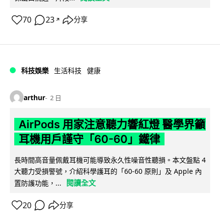
70
23
分享
↗
科技娛樂
生活科技
健康
arthur
2 日
AirPods 用家注意聽力響紅燈 醫學界籲
耳機用戶謹守「60-60」鐵律
長時間高音量佩戴耳機可能導致永久性噪音性聽損。本文盤點 4
大聽力受損警號，介紹科學護耳的「60-60 原則」及 Apple 內
閱讀全文
置防護功能，...
20
分享