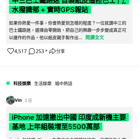
中三巴士鐵路迷 自製紙皮遙控巴士 門,
水撥識郁 + 實時GPS報站
如果你熱愛一件事，你會熱愛到怎樣的程度？一位就讀中三的
巴士鐵路迷，選擇由零開始，把自己的興趣一步步變成真正可
閱讀全文
以運作的作品。他以紙皮親手製作出...
4,517
253
分享
↗
科技娛樂
生活娛樂
城中熱話
Vin
2 日
iPhone 加速撤出中國 印度成新機主要
基地 上年組裝增至5500萬部