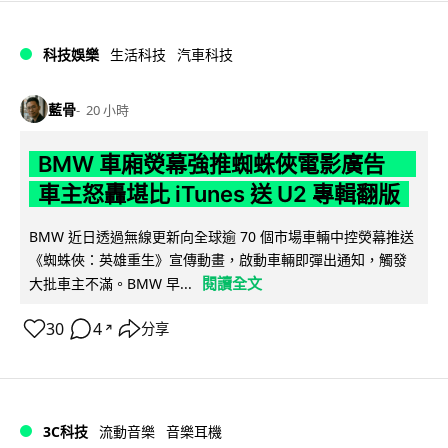
科技娛樂
生活科技
汽車科技
藍骨
20 小時
BMW 車廂熒幕強推蜘蛛俠電影廣告
車主怒轟堪比 iTunes 送 U2 專輯翻版
BMW 近日透過無線更新向全球逾 70 個市場車輛中控熒幕推送
《蜘蛛俠：英雄重生》宣傳動畫，啟動車輛即彈出通知，觸發
閱讀全文
大批車主不滿。BMW 早...
30
4
分享
↗
3C科技
流動音樂
音樂耳機