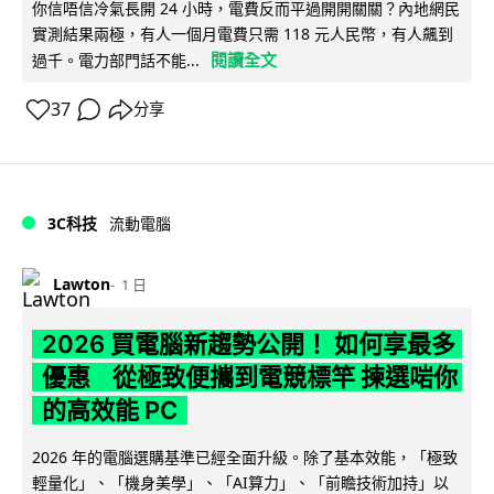
你信唔信冷氣長開 24 小時，電費反而平過開開關關？內地網民
實測結果兩極，有人一個月電費只需 118 元人民幣，有人飆到
閱讀全文
過千。電力部門話不能...
37
分享
3C科技
流動電腦
Lawton
1 日
2026 買電腦新趨勢公開！ 如何享最多
優惠 從極致便攜到電競標竿 揀選啱你
的高效能 PC
2026 年的電腦選購基準已經全面升級。除了基本效能，「極致
輕量化」、「機身美學」、「AI算力」、「前瞻技術加持」以