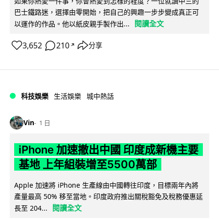
如果你熱愛一件事，你會熱愛到怎樣的程度？一位就讀中三的
巴士鐵路迷，選擇由零開始，把自己的興趣一步步變成真正可
閱讀全文
以運作的作品。他以紙皮親手製作出...
3,652
210
分享
↗
科技娛樂
生活娛樂
城中熱話
Vin
1 日
iPhone 加速撤出中國 印度成新機主要
基地 上年組裝增至5500萬部
Apple 加速將 iPhone 生產線由中國轉往印度，目標兩年內將
產量最高 50% 移至當地。印度政府推出關稅豁免及稅務優惠延
閱讀全文
長至 204...