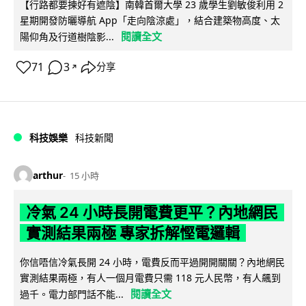
【行路都要揀好有遮陰】南韓首爾大學 23 歲學生劉敏俊利用 2
星期開發防曬導航 App「走向陰涼處」，結合建築物高度、太
閱讀全文
陽仰角及行道樹陰影...
71
3
分享
↗
科技娛樂
科技新聞
arthur
15 小時
冷氣 24 小時長開電費更平？內地網民
實測結果兩極 專家拆解慳電邏輯
你信唔信冷氣長開 24 小時，電費反而平過開開關關？內地網民
實測結果兩極，有人一個月電費只需 118 元人民幣，有人飆到
閱讀全文
過千。電力部門話不能...