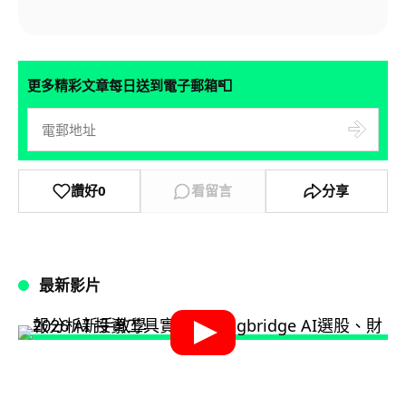
📮
更多精彩文章每日送到電子郵箱
讚好
0
看留言
分享
最新影片