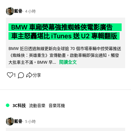
藍骨
4 小時
BMW 車廂熒幕強推蜘蛛俠電影廣告
車主怒轟堪比 iTunes 送 U2 專輯翻版
BMW 近日透過無線更新向全球逾 70 個市場車輛中控熒幕推送
《蜘蛛俠：英雄重生》宣傳動畫，啟動車輛即彈出通知，觸發
閱讀全文
大批車主不滿。BMW 早...
1
分享
3C科技
流動音樂
音樂耳機
藍骨
5 小時