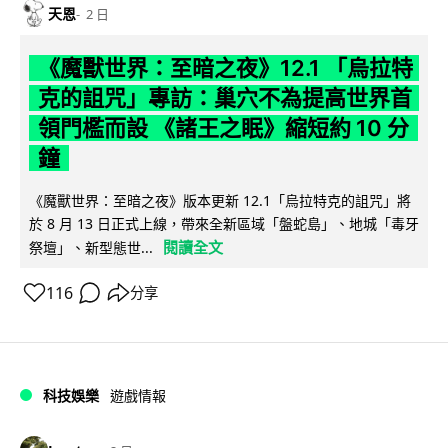
天恩
2 日
《魔獸世界：至暗之夜》12.1 「烏拉特
克的詛咒」專訪：巢穴不為提高世界首
領門檻而設 《諸王之眠》縮短約 10 分
鐘
《魔獸世界：至暗之夜》版本更新 12.1「烏拉特克的詛咒」將
於 8 月 13 日正式上線，帶來全新區域「盤蛇島」、地城「毒牙
閱讀全文
祭壇」、新型態世...
116
分享
科技娛樂
遊戲情報