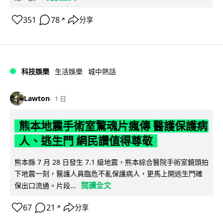
351
78
分享
↗
科技娛樂
生活娛樂
城中熱話
Lawton
1 日
熊本地震手術室驚魂片瘋傳 醫護保護病
人、逃生門 網民讚值得尊敬
熊本縣 7 月 28 日發生 7.1 級地震，熊本綜合醫院手術室鏡頭拍
下地震一刻，醫護人員臨危不亂保護病人，更馬上開逃生門確
閱讀全文
保出口流通。片段...
67
21
分享
↗