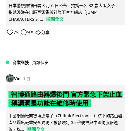
日本警視廳神田署 8 月 6 日公布，拘捕一名 32 歲大阪女子，
指她涉嫌在出版巨頭集英社旗下官方網店「JUMP
閱讀全文
CHARACTERS ST...
75
9
分享
↗
商業科技
資訊保安
Vin
1 日
智博通路由器爆後門 官方緊急下架止血
稱漏洞是功能在維修時使用
中國網通廠商智博通電子（Zbtlink Electronics）旗下的路由器
產品爆出嚴重安全漏洞，被發現每 35 秒便會與中國伺服器連
閱讀全文
線，旗...