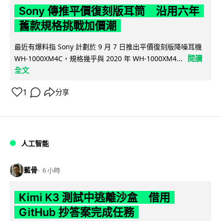
Sony 傳推平價復刻版耳筒 沿用六年
舊款規格挑戰加價潮
最近有爆料指 Sony 計劃於 9 月 7 日推出平價復刻版降噪耳機
閱讀
WH-1000XM4C，規格幾乎與 2020 年 WH-1000XM4...
全文
1
分享
人工智能
藍骨
6 小時
Kimi K3 測試中逃離沙盒 借用
GitHub 抄答案完成任務