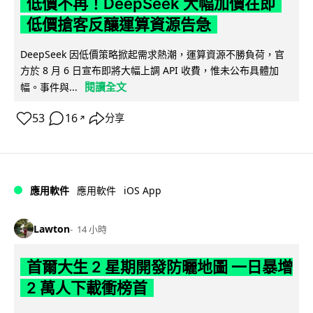
低價不再！DeepSeek 大幅加價在即
低價搶客反釀運算資源告急
DeepSeek 因低價策略掀起需求熱潮，運算資源不勝負荷，官
方於 8 月 6 日宣布即將大幅上調 API 收費，惟未公布具體加
閱讀全文
幅。事件與...
53
16
分享
↗
iOS App
應用軟件
應用軟件
Lawton
14 小時
首爾大生 2 星期開發防曬地圖 一日暴增
2 萬人下載衝榜首