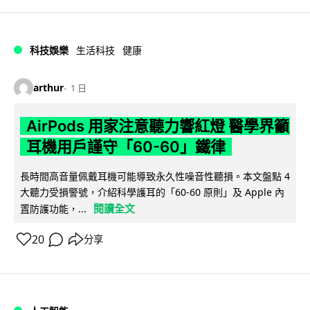
科技娛樂
生活科技
健康
arthur
1 日
AirPods 用家注意聽力響紅燈 醫學界籲
耳機用戶謹守「60-60」鐵律
長時間高音量佩戴耳機可能導致永久性噪音性聽損。本文盤點 4
大聽力受損警號，介紹科學護耳的「60-60 原則」及 Apple 內
閱讀全文
置防護功能，...
20
分享