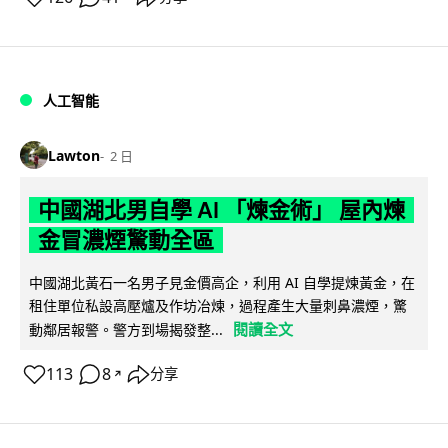
人工智能
Lawton
2 日
中國湖北男自學 AI 「煉金術」 屋內煉
金冒濃煙驚動全區
中國湖北黃石一名男子見金價高企，利用 AI 自學提煉黃金，在
租住單位私設高壓爐及作坊冶煉，過程產生大量刺鼻濃煙，驚
閱讀全文
動鄰居報警。警方到場揭發整...
113
8
分享
↗