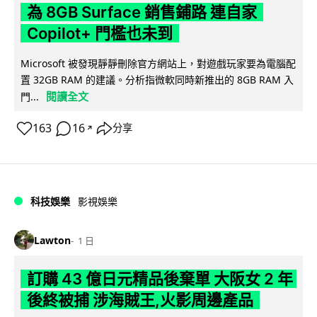
為 8GB Surface 銷售鋪路 連自家
Copilot+ 門檻也未到
Microsoft 被發現靜靜刪除官方網站上，對遊戲玩家要為電腦配
置 32GB RAM 的建議。分析指微軟同時新推出的 8GB RAM 入
閱讀全文
門...
163
16
分享
↗
科技娛樂
影視娛樂
Lawton
1 日
訂購 43 億日元精品後棄單 大阪女 2 年
後終被捕 涉海賊王,火影周邊產品