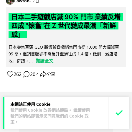
Lawton
2 日
日本二手遊戲店減 90% 門市 業績反增
四成 "懷舊"在 Z 世代變成最潮「新鮮
感」
日本零售巨頭 GEO 將懷舊遊戲銷售門市從 1,000 間大幅減至
99 間，但銷售額卻不降反升至過往的 1.4 倍。做到「減店增
閱讀全文
收」奇蹟，...
262
20
分享
↗
ADVERTISEMENT
本網站正使用 Cookie
我們使用 Cookie 改善網站體驗。 繼續使用
我們的網站即表示您同意我們的
Cookie 政
策
。