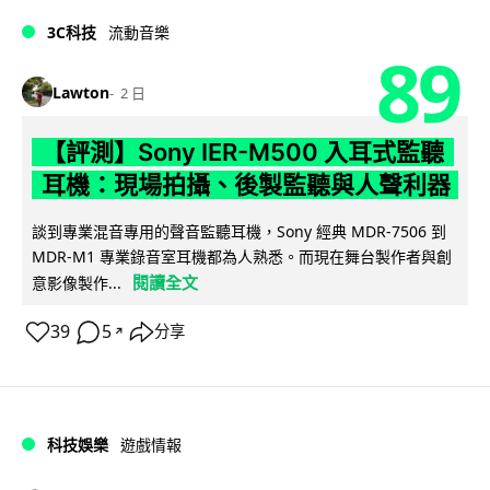
3C科技
流動音樂
89
Lawton
2 日
【評測】Sony IER-M500 入耳式監聽
耳機：現場拍攝、後製監聽與人聲利器
談到專業混音專用的聲音監聽耳機，Sony 經典 MDR-7506 到
MDR-M1 專業錄音室耳機都為人熟悉。而現在舞台製作者與創
閱讀全文
意影像製作...
39
5
分享
↗
科技娛樂
遊戲情報