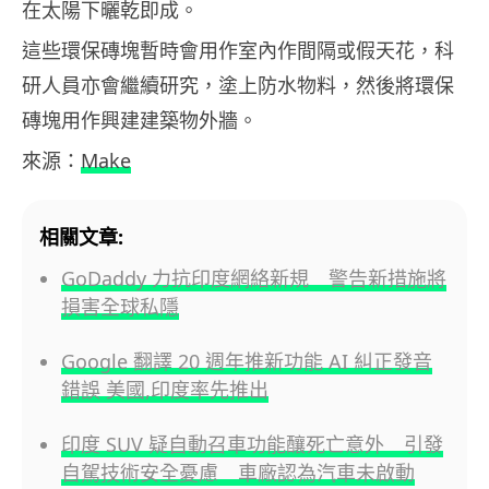
在太陽下曬乾即成。
這些環保磚塊暫時會用作室內作間隔或假天花，科
研人員亦會繼續研究，塗上防水物料，然後將環保
磚塊用作興建建築物外牆。
來源：
Make
相關文章:
GoDaddy 力抗印度網絡新規 警告新措施將
損害全球私隱
Google 翻譯 20 週年推新功能 AI 糾正發音
錯誤 美國,印度率先推出
印度 SUV 疑自動召車功能釀死亡意外 引發
自駕技術安全憂慮 車廠認為汽車未啟動