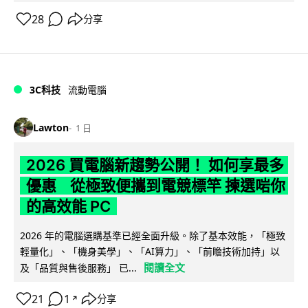
28
分享
3C科技
流動電腦
Lawton
1 日
2026 買電腦新趨勢公開！ 如何享最多
優惠 從極致便攜到電競標竿 揀選啱你
的高效能 PC
2026 年的電腦選購基準已經全面升級。除了基本效能，「極致
輕量化」、「機身美學」、「AI算力」、「前瞻技術加持」以
閱讀全文
及「品質與售後服務」 已...
21
1
分享
↗