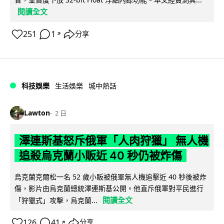
閱讀全文
251
1
分享
↗
科技娛樂
生活娛樂
城中熱話
Lawton
2 日
澤連斯基怒斥俄軍「人肉狩獵」 無人機
追殺烏克蘭小販近 40 秒仍被炸傷
烏克蘭克爾松一名 52 歲小販被俄軍無人機追擊近 40 秒後被炸
傷，影片由烏克蘭總統澤連斯基公開。他直斥俄軍對平民進行
閱讀全文
「狩獵式」攻擊，烏克蘭...
126
41
分享
↗