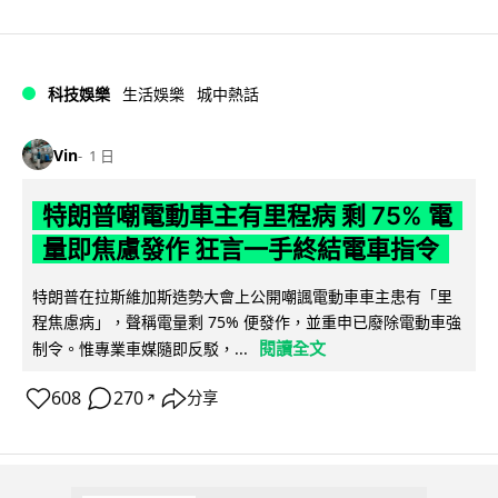
科技娛樂
生活娛樂
城中熱話
Vin
1 日
特朗普嘲電動車主有里程病 剩 75% 電
量即焦慮發作 狂言一手終結電車指令
特朗普在拉斯維加斯造勢大會上公開嘲諷電動車車主患有「里
程焦慮病」，聲稱電量剩 75% 便發作，並重申已廢除電動車強
閱讀全文
制令。惟專業車媒隨即反駁，...
608
270
分享
↗