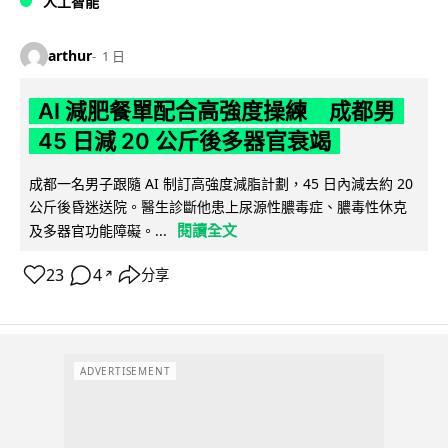
人工智能
arthur
1 日
AI 減肥餐單配合高強度操練 成都男
45 日減 20 公斤後多器官衰竭
成都一名男子跟隨 AI 制訂高強度減脂計劃，45 日內減去約 20
公斤後昏迷送院。醫生診斷他患上尿源性膿毒症、膿毒性休克
閱讀全文
及多器官功能障礙。...
23
4
分享
↗
ADVERTISEMENT