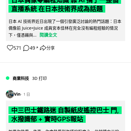
直播系統 在日本技術界成為話題
日本 AI 技術界近日出現了一個引發廣泛討論的熱門話題：日本
偶像前 Juice=Juice 成員宮本佳林在完全沒有編程經驗的情況
閱讀全文
下，僅憑藉與...
571
49
分享
↗
商業科技
3D 打印
Vin
1 日
中三巴士鐵路迷 自製紙皮遙控巴士 門,
水撥識郁 + 實時GPS報站