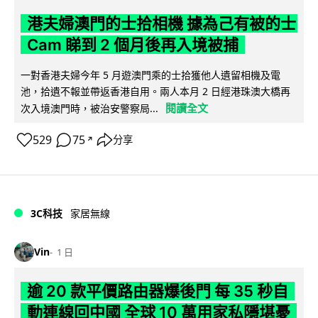
港夫婦澳門的士拾相機 據為己有被的士
Cam 睇到 2 個月後再入境被捕
一對香港夫婦今年 5 月遊澳門乘的士拾獲他人遺留相機及電
池，拾遺不報並帶返香港自用。兩人本月 2 日經港珠澳大橋再
閱讀全文
次入境澳門時，被治安警察局...
529
75
分享
↗
3C科技
家居無線
Vin
1 日
逾 20 款平價路由器爆後門 每 35 秒自
動連線回中國 全球 10 萬用家私隱堪憂