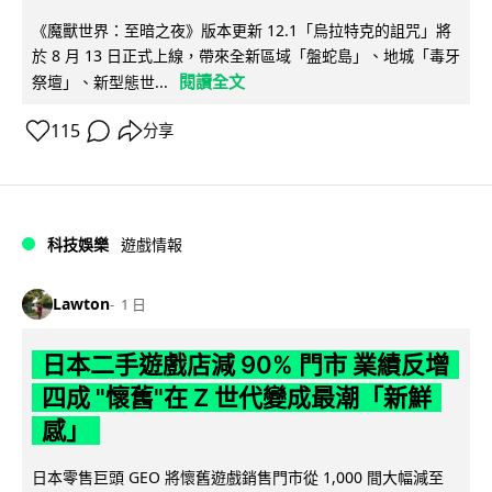
《魔獸世界：至暗之夜》版本更新 12.1「烏拉特克的詛咒」將
於 8 月 13 日正式上線，帶來全新區域「盤蛇島」、地城「毒牙
閱讀全文
祭壇」、新型態世...
115
分享
科技娛樂
遊戲情報
Lawton
1 日
日本二手遊戲店減 90% 門市 業績反增
四成 "懷舊"在 Z 世代變成最潮「新鮮
感」
日本零售巨頭 GEO 將懷舊遊戲銷售門市從 1,000 間大幅減至