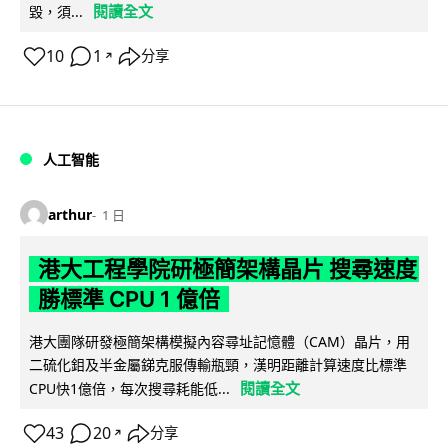
閱讀全文
毀，須...
10
1
分享
↗
人工智能
arthur
1 日
港大工程學院研極簡架構晶片 搜尋速度
勝標準 CPU 1 億倍
港大團隊研發極簡架構模擬內容尋址記憶體（CAM）晶片，用
二硫化鉬及半金屬銻克服傳輸瓶頸，漢明距離計算速度比標準
閱讀全文
CPU快1億倍，每次搜尋耗能低...
43
20
分享
↗