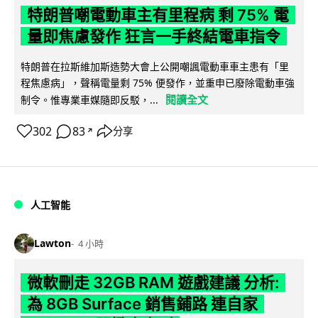
特朗普嘲電動車主有里程病 剩 75% 電
量即焦慮發作 狂言一手終結電車指令
特朗普在拉斯維加斯造勢大會上公開嘲諷電動車車主患有「里
程焦慮病」，聲稱電量剩 75% 便發作，並重申已廢除電動車強
閱讀全文
制令。惟專業車媒隨即反駁，...
302
83
分享
↗
人工智能
Lawton
4 小時
微軟刪走 32GB RAM 遊戲建議 分析:
為 8GB Surface 銷售鋪路 連自家