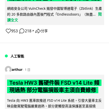
網絡安全公司 VulnCheck 揭發中國智博通電子（Zbtlink）生產
閱
的 20 多款路由器內置後門程式「Endlessdoors」（無盡...
讀全文
953
218
分享
↗
人工智能
arthur
1 日
Tesla HW3 舊硬件裝 FSD v14 Lite 頻
現過熱 部分電腦損毀車主須自費維修
Tesla 向 HW3 舊車款推送 FSD v14 Lite 系統，引發大量車主反
映自動駕駛電腦嚴重過熱，部分更觸發高溫保護甚至直接燒