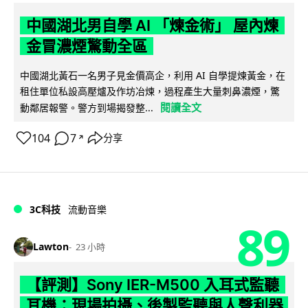
中國湖北男自學 AI 「煉金術」 屋內煉
金冒濃煙驚動全區
中國湖北黃石一名男子見金價高企，利用 AI 自學提煉黃金，在
租住單位私設高壓爐及作坊冶煉，過程產生大量刺鼻濃煙，驚
閱讀全文
動鄰居報警。警方到場揭發整...
104
7
分享
↗
3C科技
流動音樂
89
Lawton
23 小時
【評測】Sony IER-M500 入耳式監聽
耳機：現場拍攝、後製監聽與人聲利器