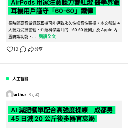
AirPods 用家注意聽力響紅燈 醫學界籲
耳機用戶謹守「60-60」鐵律
長時間高音量佩戴耳機可能導致永久性噪音性聽損。本文盤點 4
大聽力受損警號，介紹科學護耳的「60-60 原則」及 Apple 內
閱讀全文
置防護功能，...
12
分享
人工智能
arthur
9 小時
AI 減肥餐單配合高強度操練 成都男
45 日減 20 公斤後多器官衰竭