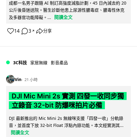
成都一名男子跟隨 AI 制訂高強度減脂計劃，45 日內減去約 20
公斤後昏迷送院。醫生診斷他患上尿源性膿毒症、膿毒性休克
閱讀全文
及多器官功能障礙。...
14
3
分享
↗
3C科技
家居無線
影音產品
Vin
21 小時
DJI Mic Mini 2s 實測 四發一收同步獨
立錄音 32-bit 防爆咪拍片必備
DJI 最新推出的 Mic Mini 2s 無線咪支援「四發一收」分軌錄
音，並首度下放 32-bit Float 浮點內錄功能。本文經實測其...
閱讀全文