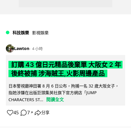
科技娛樂
影視娛樂
Lawton
4 小時
訂購 43 億日元精品後棄單 大阪女 2 年
後終被捕 涉海賊王,火影周邊產品
日本警視廳神田署 8 月 6 日公布，拘捕一名 32 歲大阪女子，
指她涉嫌在出版巨頭集英社旗下官方網店「JUMP
閱讀全文
CHARACTERS ST...
45
7
分享
↗