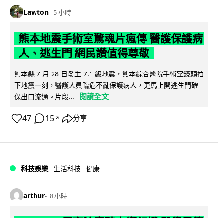
Lawton
5 小時
熊本地震手術室驚魂片瘋傳 醫護保護病
人、逃生門 網民讚值得尊敬
熊本縣 7 月 28 日發生 7.1 級地震，熊本綜合醫院手術室鏡頭拍
下地震一刻，醫護人員臨危不亂保護病人，更馬上開逃生門確
閱讀全文
保出口流通。片段...
47
15
分享
↗
科技娛樂
生活科技
健康
arthur
8 小時