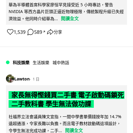
華為半導體首席科學家廖恒罕見接受近 5 小時專訪，警告
NVIDIA 等西方晶片巨頭正逼近物理極限，傳統製程升級已失經
閱讀全文
濟效益。他同時介紹華為...
1,539
589
分享
↗
科技娛樂
生活娛樂
城中熱話
Lawton
1 日
家長無得慳錢買二手書 電子啟動碼鎖死
二手教科書 學生無法做功課
社福界立法會議員陳文宜指，一間中學書單價錢按年加 14.7%
遠超通漲，令家長難以負擔。而且電子教材啟動碼這項設計，
閱讀全文
令學生無法完成功課，二手...