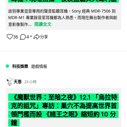
談到專業混音專用的聲音監聽耳機，Sony 經典 MDR-7506 到
MDR-M1 專業錄音室耳機都為人熟悉。而現在舞台製作者與創
閱讀全文
意影像製作...
36
4
分享
↗
科技娛樂
遊戲情報
天恩
23 小時
《魔獸世界：至暗之夜》12.1 「烏拉特
克的詛咒」專訪：巢穴不為提高世界首
領門檻而設 《諸王之眠》縮短約 10 分
鐘