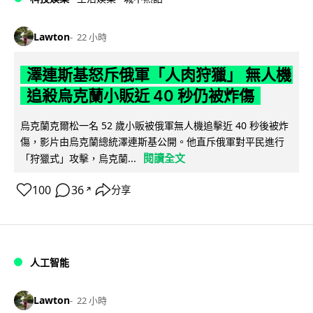
Lawton
22 小時
澤連斯基怒斥俄軍「人肉狩獵」 無人機
追殺烏克蘭小販近 40 秒仍被炸傷
烏克蘭克爾松一名 52 歲小販被俄軍無人機追擊近 40 秒後被炸
傷，影片由烏克蘭總統澤連斯基公開。他直斥俄軍對平民進行
閱讀全文
「狩獵式」攻擊，烏克蘭...
100
36
分享
↗
人工智能
Lawton
22 小時