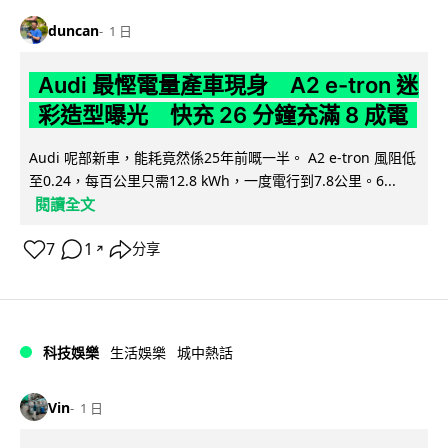
duncan
1 日
Audi 最慳電量產車現身 A2 e-tron 迷
彩造型曝光 快充 26 分鐘充滿 8 成電
Audi 呢部新車，能耗竟然係25年前嘅一半。 A2 e-tron 風阻低
至0.24，每百公里只需12.8 kWh，一度電行到7.8公里。6...
閱讀全文
7
1
分享
↗
科技娛樂
生活娛樂
城中熱話
Vin
1 日