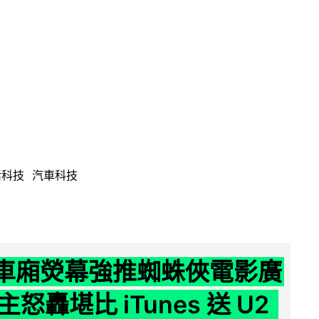
活科技
汽車科技
 車廂熒幕強推蜘蛛俠電影廣
怒轟堪比 iTunes 送 U2