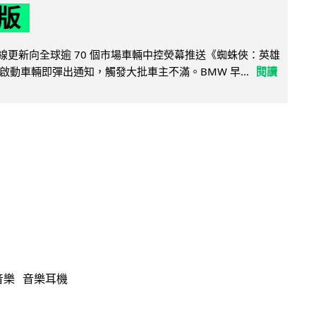
版
無線更新向全球逾 70 個市場車輛中控熒幕推送《蜘蛛俠：英雄
啟動車輛即彈出通知，觸發大批車主不滿。BMW 早...
閱讀
音樂
音樂耳機