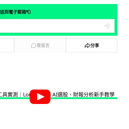
📮
送到電子郵箱
看留言
分享