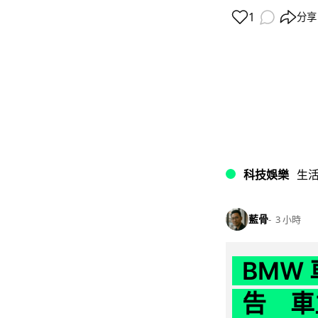
1
分享
科技娛樂
生
藍骨
3 小時
BMW
告 車主