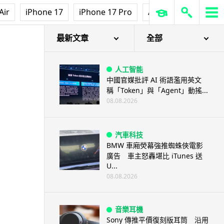
Air
iPhone 17
iPhone 17 Pro
AirPods Pro 3
Ap
最新文章
全部
人工智能
中國官媒批評 AI 術語濫用英文
稱「Token」與「Agent」動搖...
08.08.2026
汽車科技
BMW 車廂熒幕強推蜘蛛俠電影
廣告 車主怒轟堪比 iTunes 送
U...
08.08.2026
音樂耳機
Sony 傳推平價復刻版耳筒 沿用