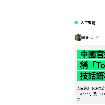
人工智能
藍骨
2 小時
中國官
稱「To
技話語
人民網旗下評論於 
「Agent」及「
文