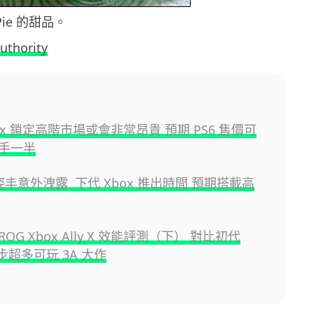
 Pie 的甜品。
uthority
ox 鎖定高階市場或會非常昂貴 預期 PS6 售價可
手一半
姿丰意外洩露 下代 Xbox 推出時間 預期搭載高
OG Xbox Ally X 效能評測（下） 對比初代
 進步超多可玩 3A 大作