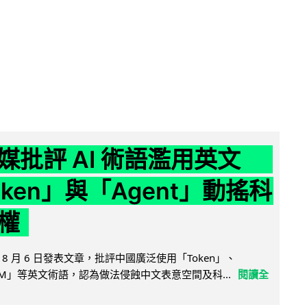
媒批評 AI 術語濫用英文
ken」與「Agent」動搖科
權
8 月 6 日發表文章，批評中國廣泛使用「Token」、
LLM」等英文術語，認為做法侵蝕中文表意空間及科...
閱讀全