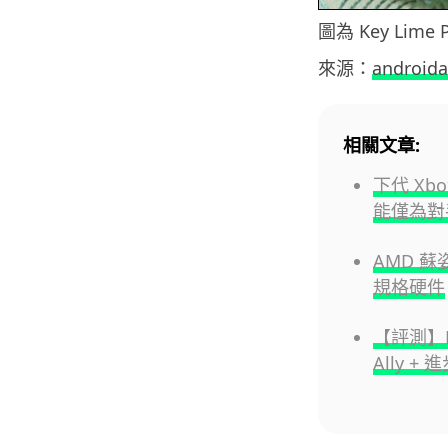
圖為 Key Lime
來源：
androida
相關文章:
下代 Xb
能僅為對
AMD 蘇
規格硬件
【評測】R
Ally +