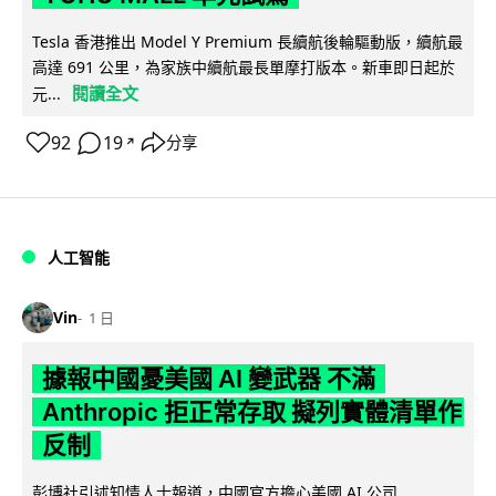
Tesla 香港推出 Model Y Premium 長續航後輪驅動版，續航最
高達 691 公里，為家族中續航最長單摩打版本。新車即日起於
閱讀全文
元...
92
19
分享
↗
人工智能
Vin
1 日
據報中國憂美國 AI 變武器 不滿
Anthropic 拒正常存取 擬列實體清單作
反制
彭博社引述知情人士報道，中國官方擔心美國 AI 公司