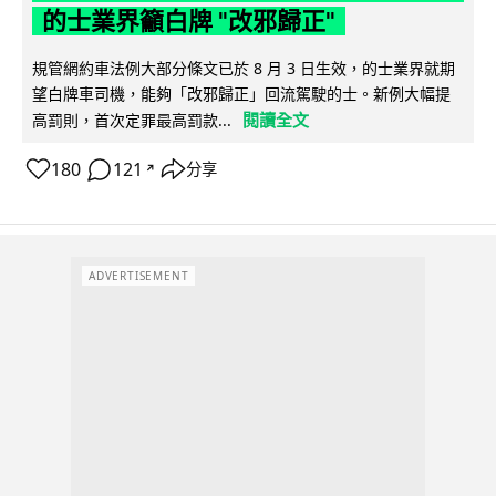
的士業界籲白牌 "改邪歸正"
規管網約車法例大部分條文已於 8 月 3 日生效，的士業界就期
望白牌車司機，能夠「改邪歸正」回流駕駛的士。新例大幅提
閱讀全文
高罰則，首次定罪最高罰款...
180
121
分享
↗
ADVERTISEMENT