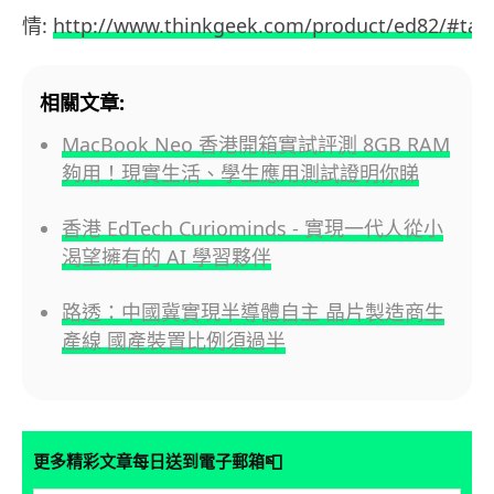
情:
http://www.thinkgeek.com/product/ed82/#tab
相關文章:
MacBook Neo 香港開箱實試評測 8GB RAM
夠用！現實生活、學生應用測試證明你睇
香港 EdTech Curiominds - 實現一代人從小
渴望擁有的 AI 學習夥伴
路透：中國冀實現半導體自主 晶片製造商生
產線 國產裝置比例須過半
📮
更多精彩文章每日送到電子郵箱