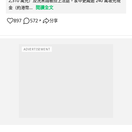
2,310 萬元）及洗黑錢被控上法庭，家中更藏逾 240 萬坡元現
閱讀全文
金（約港幣...
897
572
分享
↗
ADVERTISEMENT