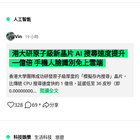
人工智能
Vin
19 小時
港大研原子級新晶片 AI 搜尋速度提升
一億倍 手機人臉識別免上雲端
香港大學團隊成功研發原子級厚度的「模擬存內搜尋」晶片，
比傳統 CPU 搜尋速度快約 1 億倍，延遲低至 36 皮秒（即
閱讀全文
0.00000000...
328
69
分享
↗
科技娛樂
生活科技
旅遊