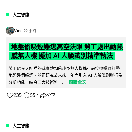
人工智能
Vin
22 小時
地盤偷吸煙難逃高空法眼 勞工處出動熱
感無人機 擬加 AI 人臉識別精準執法
勞工處投入配備熱感應鏡頭的小型無人機進行高空巡邏以打擊
地盤違例吸煙，並正研究於未來一年內引入 AI 人臉識別與行為
閱讀全文
分析功能，結合三大技術進一...
235
55
分享
↗
人工智能