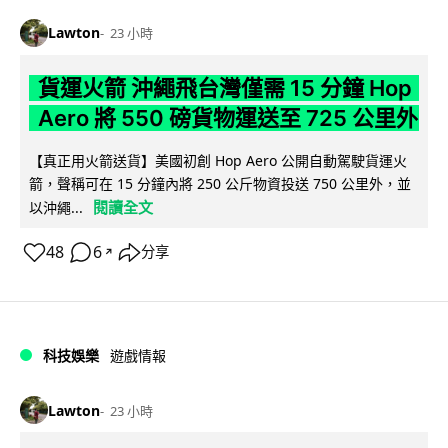
Lawton
23 小時
貨運火箭 沖繩飛台灣僅需 15 分鐘 Hop
Aero 將 550 磅貨物運送至 725 公里外
【真正用火箭送貨】美國初創 Hop Aero 公開自動駕駛貨運火
箭，聲稱可在 15 分鐘內將 250 公斤物資投送 750 公里外，並
閱讀全文
以沖繩...
48
6
分享
↗
科技娛樂
遊戲情報
Lawton
23 小時