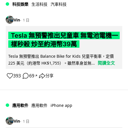
科技娛樂
生活科技
汽車科技
Vin
1 日
Tesla 無預警推出兒童車 無電池電機一
樣秒殺 炒至約港幣39萬
Tesla 無預警推出 Balance Bike for Kids 兒童平衡車，定價
閱讀全文
225 美元（約港幣 HK$1,755）。雖然車身並無...
393
69
分享
↗
iPhone app
應用軟件
應用軟件
Vin
1 日