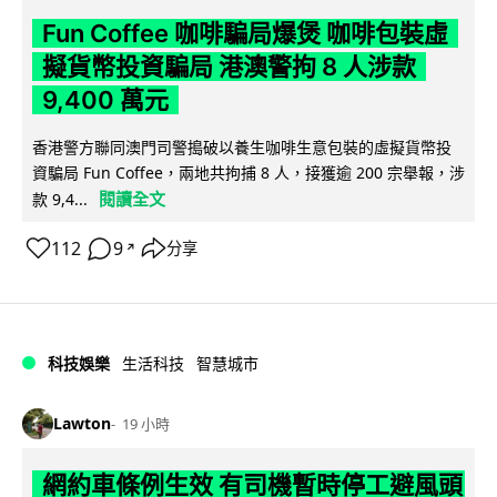
Fun Coffee 咖啡騙局爆煲 咖啡包裝虛
擬貨幣投資騙局 港澳警拘 8 人涉款
9,400 萬元
香港警方聯同澳門司警搗破以養生咖啡生意包裝的虛擬貨幣投
資騙局 Fun Coffee，兩地共拘捕 8 人，接獲逾 200 宗舉報，涉
閱讀全文
款 9,4...
112
9
分享
↗
科技娛樂
生活科技
智慧城市
Lawton
19 小時
網約車條例生效 有司機暫時停工避風頭