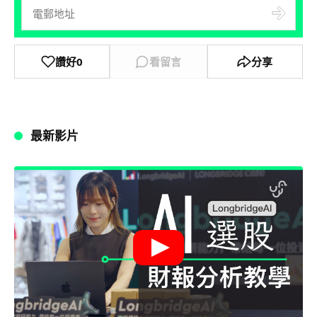
讚好
0
看留言
分享
最新影片