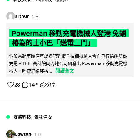
arthur
1 日
Powerman 移動充電機械人登港 免鋪
樁為的士小巴「送電上門」
你架電動車喺停車場搵唔到樁？有個機械人會自己行過嚟幫你
充電。THEi 高科院同內地公司研發出 Powerman 移動充電機
閱讀全文
械人，唔使鋪線裝樁...
28
14
分享
↗
商業科技
資訊保安
Lawton
1 日