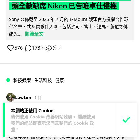
頭全數缺席 Nikon 已告唯卓仕侵權
Sony 公佈截至 2026 年 7 月的 E-Mount 鏡頭官方授權合作夥
伴名單，共 9 間夥伴入圍，包括蔡司、富士、適馬、騰龍等傳
閱讀全文
統光...
576
173
分享
↗
科技娛樂
生活科技
健康
Lawton
1 日
本網站正使用 Cookie
室內空氣 40 度暑熱難耐 德國空調普及
我們使用 Cookie 改善網站體驗。 繼續使用
率僅 3% 大眾繼續忍的最大原因
我們的網站即表示您同意我們的
Cookie 政
策
。
德國今夏持續熱浪，空調普及率僅 3%，課室溫度逼近 40 度，