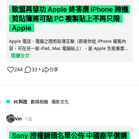
歐盟再發功 Apple 終答應 iPhone 跨機
剪貼簿將可貼 PC 複製貼上不再只限
Apple
Apple 電話、電腦之間剪貼簿互聯（即是你從 iPhone 複製內
容，可在另一部 iPad, Mac 電腦貼上），是 Apple 生態重要...
閱讀全文
244
33
分享
↗
3C科技
數碼相機
攝影文化
Vin
1 日
Sony 授權鏡頭名單公佈 中國廠平價鏡