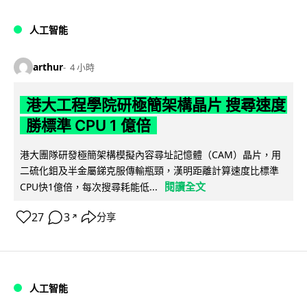
人工智能
arthur
4 小時
港大工程學院研極簡架構晶片 搜尋速度
勝標準 CPU 1 億倍
港大團隊研發極簡架構模擬內容尋址記憶體（CAM）晶片，用
二硫化鉬及半金屬銻克服傳輸瓶頸，漢明距離計算速度比標準
閱讀全文
CPU快1億倍，每次搜尋耗能低...
27
3
分享
↗
人工智能