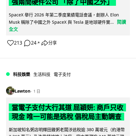
強兩間硬件公司 「除了中國之外」
SpaceX 舉行 2026 年第二季度業績電話會議，創辦人 Elon
閱讀
Musk 稱除了中國之外 SpaceX 與 Tesla 是地球硬件實...
全文
213
24
分享
↗
科技娛樂
生活科技
電子支付
Lawton
1 日
當電子支付大行其道 屈穎妍: 商戶只收
現金 唯一可能是逃稅 倡稅局主動調查
新加坡知名粥店明輝田雞粥老闆涉逃稅逾 380 萬坡元（約港幣