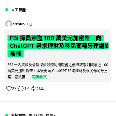
人工智能
arthur
1 日
FBI 探員涉盜 100 萬美元加密幣 向
ChatGPT 尋求理財及移民葡萄牙建議終
被捕
FBI 一名資深反情報探員涉嫌利用職務之便盜取敵對國家近 100
萬美元加密貨幣，事後更向 ChatGPT 諮詢理財及移民葡萄牙方
閱讀全文
案，最終因...
23
1
分享
↗
科技娛樂
生活科技
機械人