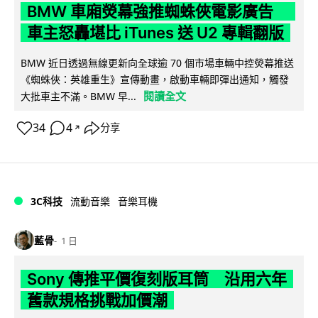
BMW 車廂熒幕強推蜘蛛俠電影廣告
車主怒轟堪比 iTunes 送 U2 專輯翻版
BMW 近日透過無線更新向全球逾 70 個市場車輛中控熒幕推送
《蜘蛛俠：英雄重生》宣傳動畫，啟動車輛即彈出通知，觸發
閱讀全文
大批車主不滿。BMW 早...
34
4
分享
↗
3C科技
流動音樂
音樂耳機
藍骨
1 日
Sony 傳推平價復刻版耳筒 沿用六年
舊款規格挑戰加價潮