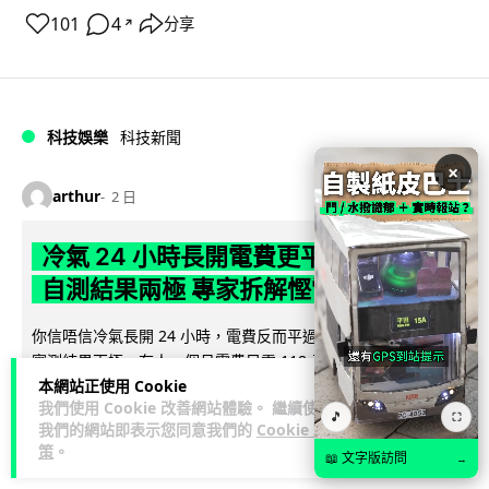
101
4
分享
↗
科技娛樂
科技新聞
×
arthur
2 日
冷氣 24 小時長開電費更平？內地網民
自測結果兩極 專家拆解慳電邏輯
你信唔信冷氣長開 24 小時，電費反而平過開開關關？內地網民
實測結果兩極，有人一個月電費只需 118 元人民幣，有人飆到
閱讀全文
本網站正使用 Cookie
過千。電力部門話不能...
我們使用 Cookie 改善網站體驗。 繼續使用
🎵
⛶
我們的網站即表示您同意我們的
Cookie 政
40
分享
策
。
📖 文字版訪問
→