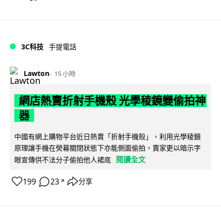
3C科技
手提電話
Lawton
15 小時
網店熱賣折射手機殼 光學稜鏡變偷拍神
器
中國有網上購物平台近日熱賣「折射手機殼」，利用光學稜鏡
原理讓手機在熒幕關閉狀態下亦能側面偷拍，賣家更以暗示字
閱讀全文
眼宣傳供不法分子偷拍他人裙底
199
23
分享
↗