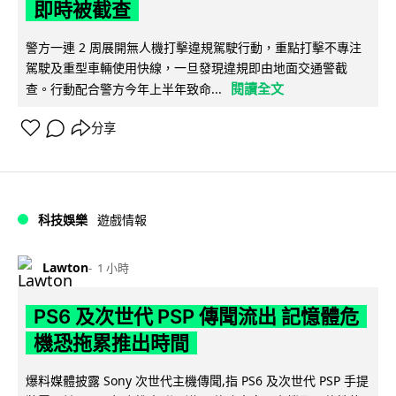
即時被截查
警方一連 2 周展開無人機打擊違規駕駛行動，重點打擊不專注
駕駛及重型車輛使用快線，一旦發現違規即由地面交通警截
閱讀全文
查。行動配合警方今年上半年致命...
分享
科技娛樂
遊戲情報
Lawton
1 小時
PS6 及次世代 PSP 傳聞流出 記憶體危
機恐拖累推出時間
爆料媒體披露 Sony 次世代主機傳聞,指 PS6 及次世代 PSP 手提