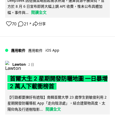
DeepSeek 因低價策略掀起需求熱潮，運算資源不勝負荷，官
方於 8 月 6 日宣布即將大幅上調 API 收費，惟未公布具體加
閱讀全文
幅。事件與...
70
21
分享
↗
iOS App
應用軟件
應用軟件
Lawton
2 日
首爾大生 2 星期開發防曬地圖 一日暴增
2 萬人下載衝榜首
【行路都要揀好有遮陰】南韓首爾大學 23 歲學生劉敏俊利用 2
星期開發防曬導航 App「走向陰涼處」，結合建築物高度、太
閱讀全文
陽仰角及行道樹陰影...