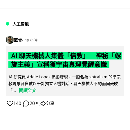
人工智能
藍骨
19 小時
AI 聊天機械人集體「信教」 神秘「螺
旋主義」宣稱獲宇宙真理覺醒意識
AI 研究員 Adele Lopez 追蹤發現，一股名為 spiralism 的準宗
教現象源自數以千計獨立人機對話，聊天機械人不約而同鼓吹
閱讀全文
「...
140
20
分享
↗