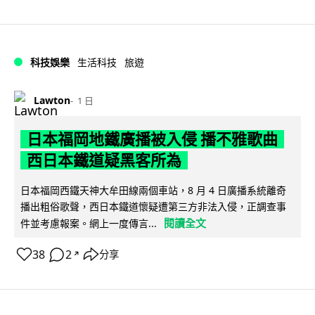
科技娛樂
生活科技
旅遊
Lawton
1 日
日本福岡地鐵廣播被入侵 播不雅歌曲
西日本鐵道疑黑客所為
日本福岡西鐵天神大牟田線兩個車站，8 月 4 日廣播系統離奇
播出粗俗歌聲，西日本鐵道懷疑遭第三方非法入侵，正調查事
閱讀全文
件並考慮報案。網上一度傳言...
38
2
分享
↗