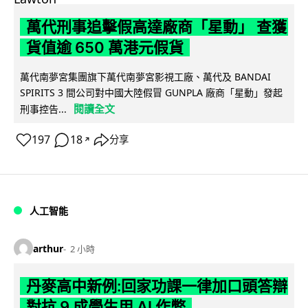
萬代刑事追擊假高達廠商「星動」 查獲
貨值逾 650 萬港元假貨
萬代南夢宮集團旗下萬代南夢宮影視工廠、萬代及 BANDAI
SPIRITS 3 間公司對中國大陸假冒 GUNPLA 廠商「星動」發起
閱讀全文
刑事控告...
197
18
分享
↗
人工智能
arthur
2 小時
丹麥高中新例:回家功課一律加口頭答辯
對抗 9 成學生用 AI 作弊