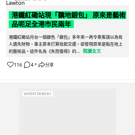
港鐵紅磡站現「黐地銀包」 原來是藝術
品呃足全港市民兩年
港鐵紅磡站月台一個銀色「銀包」多年來一再令乘客誤以為有
人遺失財物，事主原本打算拾起交還，卻發現原來是黏在地上
閱讀全文
的藝術品。這件名為《失而復得》的...
116
4
分享
↗
ADVERTISEMENT