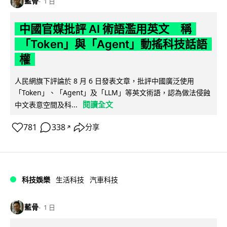
藍骨
1 日
中國官媒批評 AI 術語濫用英文 稱
「Token」與「Agent」動搖科技話語
權
人民網旗下評論於 8 月 6 日發表文章，批評中國廣泛使用
「Token」、「Agent」及「LLM」等英文術語，認為做法侵蝕
閱讀全文
中文表意空間及科...
781
338
分享
↗
科技娛樂
生活科技
汽車科技
藍骨
1 日