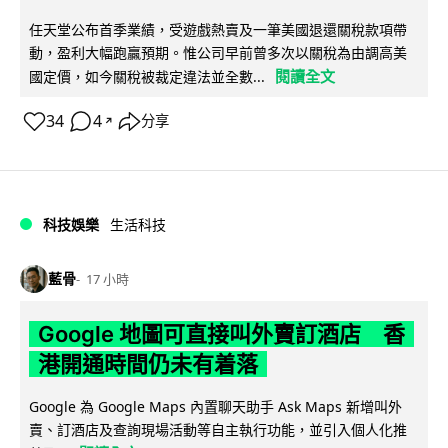
任天堂公布首季業績，受遊戲熱賣及一筆美國退還關稅款項帶
動，盈利大幅跑贏預期。惟公司早前曾多次以關稅為由調高美
閱讀全文
國定價，如今關稅被裁定違法並全數...
34
4
分享
↗
科技娛樂
生活科技
藍骨
17 小時
Google 地圖可直接叫外賣訂酒店 香
港開通時間仍未有着落
Google 為 Google Maps 內置聊天助手 Ask Maps 新增叫外
賣、訂酒店及查詢現場活動等自主執行功能，並引入個人化推