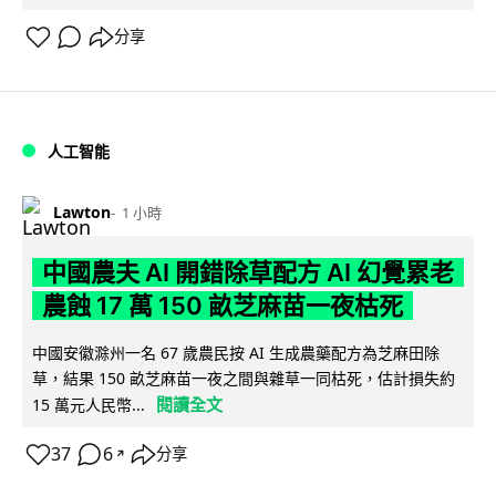
分享
人工智能
Lawton
1 小時
中國農夫 AI 開錯除草配方 AI 幻覺累老
農蝕 17 萬 150 畝芝麻苗一夜枯死
中國安徽滁州一名 67 歲農民按 AI 生成農藥配方為芝麻田除
草，結果 150 畝芝麻苗一夜之間與雜草一同枯死，估計損失約
閱讀全文
15 萬元人民幣...
37
6
分享
↗