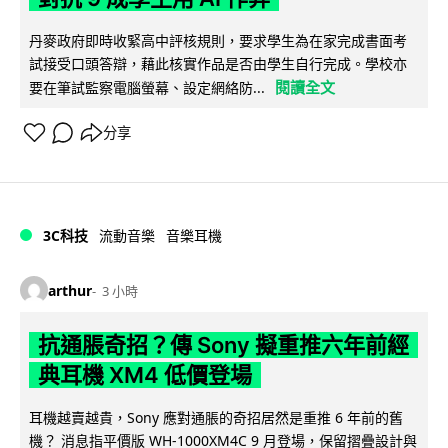
丹麥政府即時收緊高中評核規則，要求學生為在家完成書面考
試接受口頭答辯，藉此核實作品是否由學生自行完成。學校亦
閱讀全文
要在筆試監察電腦螢幕、設定網絡防...
分享
3C科技
流動音樂
音樂耳機
arthur
3 小時
抗通脹奇招？傳 Sony 擬重推六年前經
典耳機 XM4 低價登場
耳機越賣越貴，Sony 應對通脹的奇招居然是重推 6 年前的舊
機？ 消息指平價版 WH-1000XM4C 9 月登場，保留摺疊設計與