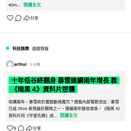
閱讀全文
40m...
分享
科技娛樂
遊戲情報
arthur
5 小時
十年低谷終翻身 暴雪連續兩年增長 靠
《暗黑 4》資料片逆襲
收購兩年，暴雪終於擺脫動視魔咒？總裁內部電郵流出：暴雪
已成 Xbox 表現最好團隊之一，連續兩年營收增長。《暗黑 4》
閱讀全文
資料片同《守望先鋒》成...
9
分享