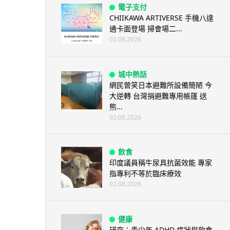
電子支付
CHIIKAWA ARTIVERSE 手機八達
通卡面登場 掃會場二...
02.08.2026
城中熱話
網民曾笑日本避難所設備簡陋 今
大逆轉 台灣捐避難專用帳篷 送
熊...
02.08.2026
飲食
印度議員稱牛尿具抗菌效能 專家
指專利不等於臨床療效
02.08.2026
健康
研究：青少年 ADHD 症狀與飲食