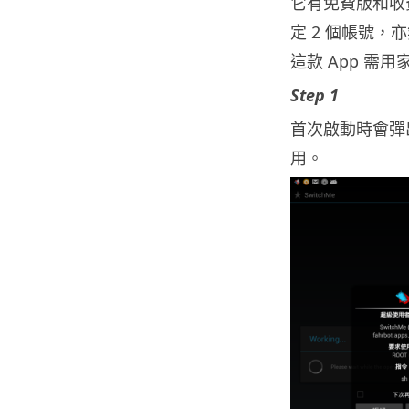
它有免費版和收費
定 2 個帳號
這款 App 需
Step 1
首次啟動時會彈出
用。