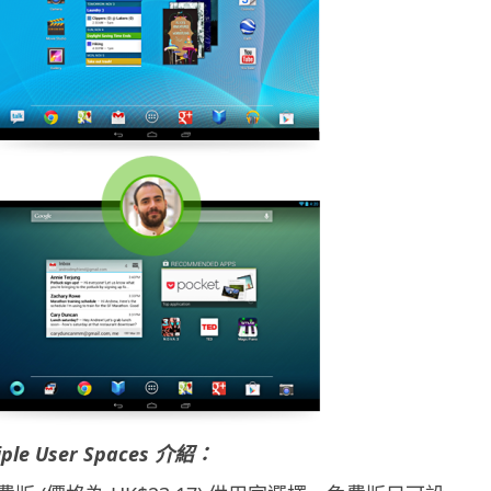
iple User Spaces 介紹：