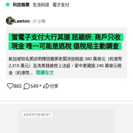
科技娛樂
生活科技
電子支付
Lawton
21 小時
當電子支付大行其道 屈穎妍: 商戶只收
現金 唯一可能是逃稅 倡稅局主動調查
新加坡知名粥店明輝田雞粥老闆涉逃稅逾 380 萬坡元（約港幣
2,310 萬元）及洗黑錢被控上法庭，家中更藏逾 240 萬坡元現
閱讀全文
金（約港幣...
865
549
分享
↗
ADVERTISEMENT