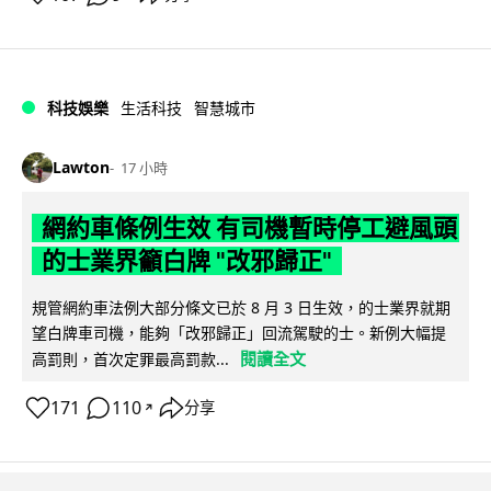
科技娛樂
生活科技
智慧城市
Lawton
17 小時
網約車條例生效 有司機暫時停工避風頭
的士業界籲白牌 "改邪歸正"
規管網約車法例大部分條文已於 8 月 3 日生效，的士業界就期
望白牌車司機，能夠「改邪歸正」回流駕駛的士。新例大幅提
閱讀全文
高罰則，首次定罪最高罰款...
171
110
分享
↗