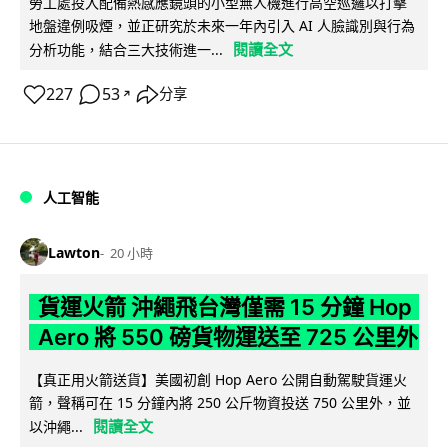
勞工處投入配備熱感應鏡頭的小型無人機進行高空巡邏以打擊
地盤違例吸煙，並正研究於未來一年內引入 AI 人臉識別與行為
閱讀全文
分析功能，結合三大技術進一...
227
53
分享
↗
人工智能
Lawton
20 小時
貨運火箭 沖繩飛台灣僅需 15 分鐘 Hop
Aero 將 550 磅貨物運送至 725 公里外
【真正用火箭送貨】美國初創 Hop Aero 公開自動駕駛貨運火
箭，聲稱可在 15 分鐘內將 250 公斤物資投送 750 公里外，並
閱讀全文
以沖繩...