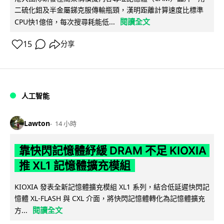
二硫化鉬及半金屬銻克服傳輸瓶頸，漢明距離計算速度比標準
閱讀全文
CPU快1億倍，每次搜尋耗能低...
15
分享
人工智能
Lawton
14 小時
靠快閃記憶體紓緩 DRAM 不足 KIOXIA
推 XL1 記憶體擴充模組
KIOXIA 發表全新記憶體擴充模組 XL1 系列，結合低延遲快閃記
憶體 XL-FLASH 與 CXL 介面，將快閃記憶體轉化為記憶體擴充
閱讀全文
方...