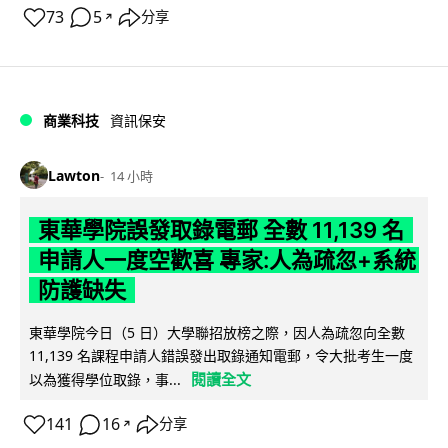
73
5
分享
↗
商業科技
資訊保安
Lawton
14 小時
東華學院誤發取錄電郵 全數 11,139 名
申請人一度空歡喜 專家:人為疏忽+系統
防護缺失
東華學院今日（5 日）大學聯招放榜之際，因人為疏忽向全數
11,139 名課程申請人錯誤發出取錄通知電郵，令大批考生一度
閱讀全文
以為獲得學位取錄，事...
141
16
分享
↗