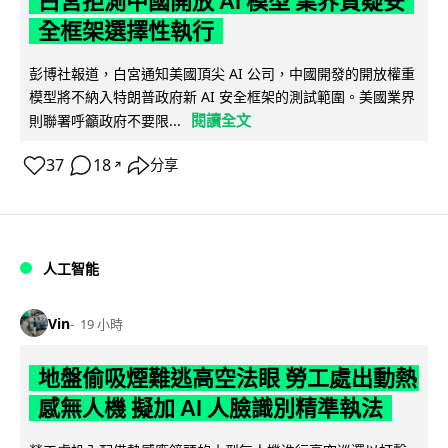
白宮拒測中國開放 AI 模型 業界質疑安
全框架選擇性執行
彭博社報道，白宮通知美國頂尖 AI 公司，中國開發的開放權重
模型將不納入特朗普政府新 AI 安全框架的測試範圍。美國業界
閱讀全文
則聯署呼籲政府不要限...
37
18
分享
↗
人工智能
Vin
19 小時
地盤偷吸煙難逃高空法眼 勞工處出動熱
感無人機 擬加 AI 人臉識別精準執法