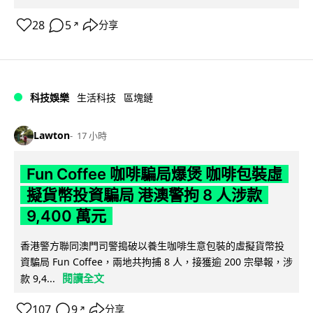
28
5
分享
↗
科技娛樂
生活科技
區塊鏈
Lawton
17 小時
Fun Coffee 咖啡騙局爆煲 咖啡包裝虛
擬貨幣投資騙局 港澳警拘 8 人涉款
9,400 萬元
香港警方聯同澳門司警搗破以養生咖啡生意包裝的虛擬貨幣投
資騙局 Fun Coffee，兩地共拘捕 8 人，接獲逾 200 宗舉報，涉
閱讀全文
款 9,4...
107
9
分享
↗