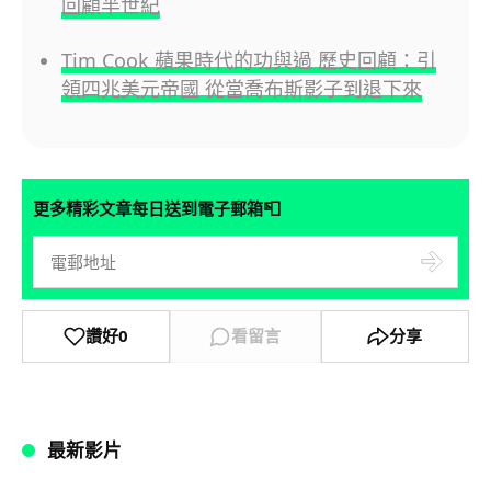
回顧半世紀
Tim Cook 蘋果時代的功與過 歷史回顧：引
領四兆美元帝國 從當喬布斯影子到退下來
📮
更多精彩文章每日送到電子郵箱
讚好
0
看留言
分享
最新影片