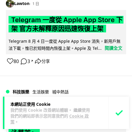
Lawton
1 日
Telegram 一度從 Apple App Store 下
架 官方未解釋原因迅速恢復上架
Telegram 8 月 4 日一度從 Apple App Store 消失，新用戶無
閱讀全文
法下載，惟已於短時間內恢復上架。Apple 及 Tel...
80
3
分享
↗
科技娛樂
生活娛樂
城中熱話
本網站正使用 Cookie
Lawton
1 日
我們使用 Cookie 改善網站體驗。 繼續使用
我們的網站即表示您同意我們的
Cookie 政
策
。
葵芳街燈狂閃近 1 小時 網民笑稱「幻彩