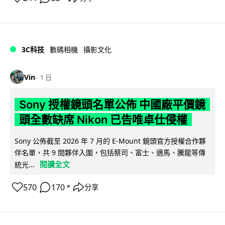
3C科技
數碼相機
攝影文化
Vin
1 日
Sony 授權鏡頭名單公佈 中國廠平價鏡
頭全數缺席 Nikon 已告唯卓仕侵權
Sony 公佈截至 2026 年 7 月的 E-Mount 鏡頭官方授權合作夥
伴名單，共 9 間夥伴入圍，包括蔡司、富士、適馬、騰龍等傳
閱讀全文
統光...
570
170
分享
↗