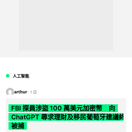
人工智能
arthur
1 日
FBI 探員涉盜 100 萬美元加密幣 向
ChatGPT 尋求理財及移民葡萄牙建議終
被捕