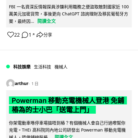
FBI 一名資深反情報探員涉嫌利用職務之便盜取敵對國家近 100
萬美元加密貨幣，事後更向 ChatGPT 諮詢理財及移民葡萄牙方
閱讀全文
案，最終因...
22
1
分享
↗
科技娛樂
生活科技
機械人
arthur
1 日
Powerman 移動充電機械人登港 免鋪
樁為的士小巴「送電上門」
你架電動車喺停車場搵唔到樁？有個機械人會自己行過嚟幫你
充電。THEi 高科院同內地公司研發出 Powerman 移動充電機
閱讀全文
械人，唔使鋪線裝樁...