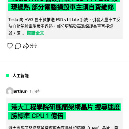
現過熱 部分電腦損毀車主須自費維修
Tesla 向 HW3 舊車款推送 FSD v14 Lite 系統，引發大量車主反
映自動駕駛電腦嚴重過熱，部分更觸發高溫保護甚至直接燒
閱讀全文
毀，須...
分享
人工智能
arthur
1 小時
港大工程學院研極簡架構晶片 搜尋速度
勝標準 CPU 1 億倍
港大團隊研發極簡架構模擬內容尋址記憶體（CAM）晶片，用