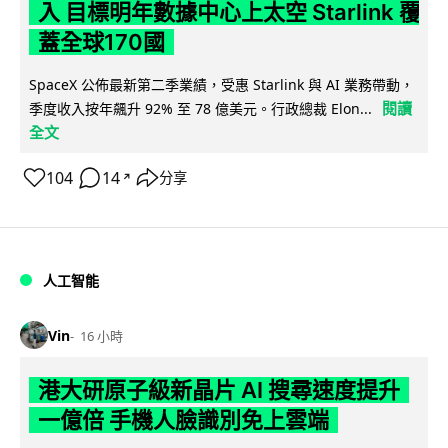
入 目標明年數據中心上太空 Starlink 覆
蓋全球170國
SpaceX 公佈最新第二季業績，受惠 Starlink 與 AI 業務帶動，
閱讀
季度收入按年飆升 92% 至 78 億美元。行政總裁 Elon...
全文
104
14
分享
↗
人工智能
Vin
16 小時
港大研原子級新晶片 AI 搜尋速度提升
一億倍 手機人臉識別免上雲端