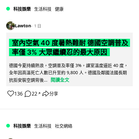
科技娛樂
生活科技
健康
Lawton
1 日
室內空氣 40 度暑熱難耐 德國空調普及
率僅 3% 大眾繼續忍的最大原因
德國今夏持續熱浪，空調普及率僅 3%，課室溫度逼近 40 度，
全年因高溫死亡人數已升至約 9,800 人。德國及鄰國法國長期
閱讀全文
抗拒安裝空調背後...
136
22
分享
↗
科技娛樂
生活科技
社交網絡