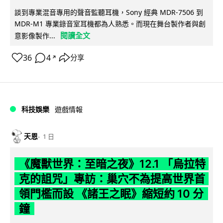
談到專業混音專用的聲音監聽耳機，Sony 經典 MDR-7506 到
MDR-M1 專業錄音室耳機都為人熟悉。而現在舞台製作者與創
閱讀全文
意影像製作...
36
4
分享
↗
科技娛樂
遊戲情報
天恩
1 日
《魔獸世界：至暗之夜》12.1 「烏拉特
克的詛咒」專訪：巢穴不為提高世界首
領門檻而設 《諸王之眠》縮短約 10 分
鐘