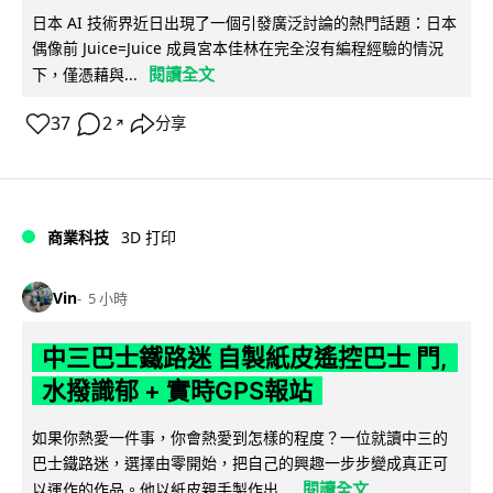
日本 AI 技術界近日出現了一個引發廣泛討論的熱門話題：日本
偶像前 Juice=Juice 成員宮本佳林在完全沒有編程經驗的情況
閱讀全文
下，僅憑藉與...
37
2
分享
↗
商業科技
3D 打印
Vin
5 小時
中三巴士鐵路迷 自製紙皮遙控巴士 門,
水撥識郁 + 實時GPS報站
如果你熱愛一件事，你會熱愛到怎樣的程度？一位就讀中三的
巴士鐵路迷，選擇由零開始，把自己的興趣一步步變成真正可
閱讀全文
以運作的作品。他以紙皮親手製作出...