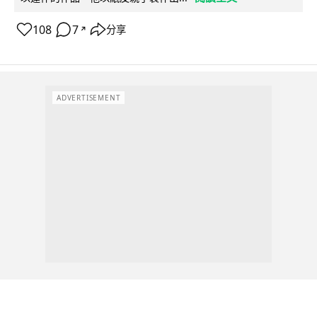
108
7
分享
↗
ADVERTISEMENT