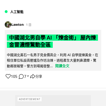
人工智能
Lawton
1 日
中國湖北男自學 AI 「煉金術」 屋內煉
金冒濃煙驚動全區
中國湖北黃石一名男子見金價高企，利用 AI 自學提煉黃金，在
租住單位私設高壓爐及作坊冶煉，過程產生大量刺鼻濃煙，驚
閱讀全文
動鄰居報警。警方到場揭發整...
105
7
分享
↗
ADVERTISEMENT