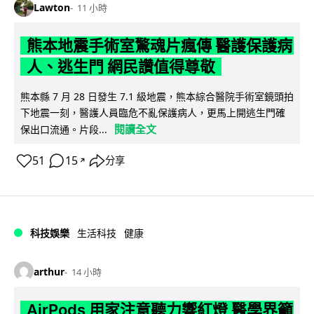
Lawton
11 小時
熊本地震手術室驚魂片瘋傳 醫護保護病
人、逃生門 網民讚值得尊敬
熊本縣 7 月 28 日發生 7.1 級地震，熊本綜合醫院手術室鏡頭拍
下地震一刻，醫護人員臨危不亂保護病人，更馬上開逃生門確
閱讀全文
保出口流通。片段...
51
15
分享
↗
科技娛樂
生活科技
健康
arthur
14 小時
AirPods 用家注意聽力響紅燈 醫學界籲