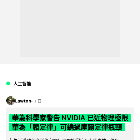
人工智能
Lawton
1 日
華為科學家警告 NVIDIA 已近物理極限
華為「韜定律」可繞過摩爾定律瓶頸