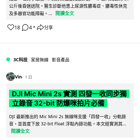
公斤後昏迷送院。醫生診斷他患上尿源性膿毒症、膿毒性休克
閱讀全文
及多器官功能障礙。...
18
4
分享
↗
3C科技
家居無線
影音產品
Vin
1 日
DJI Mic Mini 2s 實測 四發一收同步獨
立錄音 32-bit 防爆咪拍片必備
DJI 最新推出的 Mic Mini 2s 無線咪支援「四發一收」分軌錄
音，並首度下放 32-bit Float 浮點內錄功能。本文經實測其...
閱讀全文