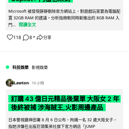
Microsoft 被發現靜靜刪除官方網站上，對遊戲玩家要為電腦配
置 32GB RAM 的建議。分析指微軟同時新推出的 8GB RAM 入
閱讀全文
門...
118
8
分享
↗
科技娛樂
影視娛樂
Lawton
10 小時
訂購 43 億日元精品後棄單 大阪女 2 年
後終被捕 涉海賊王,火影周邊產品
日本警視廳神田署 8 月 6 日公布，拘捕一名 32 歲大阪女子，
指她涉嫌在出版巨頭集英社旗下官方網店「JUMP