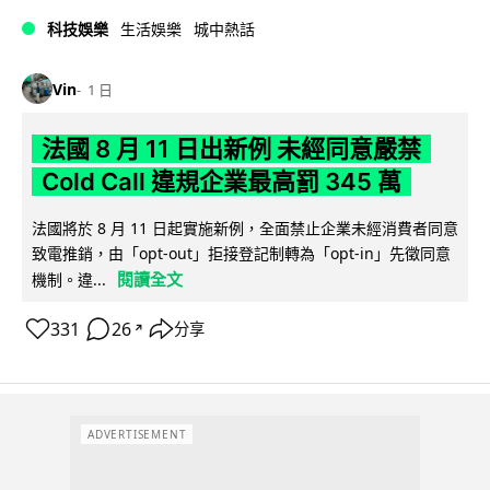
科技娛樂
生活娛樂
城中熱話
Vin
1 日
法國 8 月 11 日出新例 未經同意嚴禁
Cold Call 違規企業最高罰 345 萬
法國將於 8 月 11 日起實施新例，全面禁止企業未經消費者同意
致電推銷，由「opt-out」拒接登記制轉為「opt-in」先徵同意
閱讀全文
機制。違...
331
26
分享
↗
ADVERTISEMENT