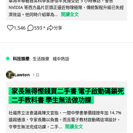
華為半導體首席科學家廖恒罕見接受近 5 小時專訪，警告
NVIDIA 等西方晶片巨頭正逼近物理極限，傳統製程升級已失經
閱讀全文
濟效益。他同時介紹華為...
1,546
593
分享
↗
科技娛樂
生活娛樂
城中熱話
Lawton
1 日
家長無得慳錢買二手書 電子啟動碼鎖死
二手教科書 學生無法做功課
社福界立法會議員陳文宜指，一間中學書單價錢按年加 14.7%
遠超通漲，令家長難以負擔。而且電子教材啟動碼這項設計，
閱讀全文
令學生無法完成功課，二手...