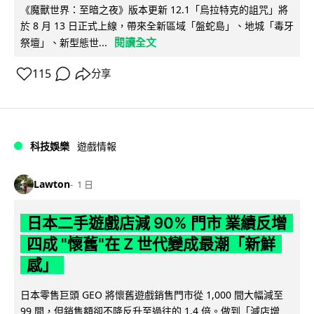
《魔獸世界：至暗之夜》版本更新 12.1「烏拉特克的詛咒」將
於 8 月 13 日正式上線，帶來全新區域「盤蛇島」、地城「毒牙
閱讀全文
祭壇」、新型態世...
115
分享
科技娛樂
遊戲情報
Lawton
1 日
日本二手遊戲店減 90% 門市 業績反增
四成 "懷舊"在 Z 世代變成最潮「新鮮
感」
日本零售巨頭 GEO 將懷舊遊戲銷售門市從 1,000 間大幅減至
99 間，但銷售額卻不降反升至過往的 1.4 倍。做到「減店增