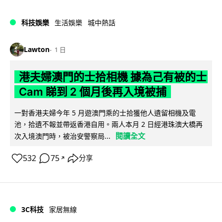
科技娛樂
生活娛樂
城中熱話
Lawton
1 日
港夫婦澳門的士拾相機 據為己有被的士
Cam 睇到 2 個月後再入境被捕
一對香港夫婦今年 5 月遊澳門乘的士拾獲他人遺留相機及電
池，拾遺不報並帶返香港自用。兩人本月 2 日經港珠澳大橋再
閱讀全文
次入境澳門時，被治安警察局...
532
75
分享
↗
3C科技
家居無線