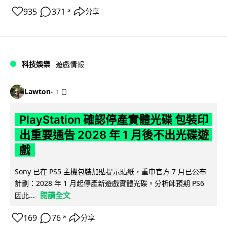
935
371
分享
↗
科技娛樂
遊戲情報
Lawton
1 日
PlayStation 確認停產實體光碟 包裝印
出重要通告 2028 年 1 月後不出光碟遊
戲
Sony 已在 PS5 主機包裝加貼提示貼紙，重申官方 7 月已公布
計劃：2028 年 1 月起停產新遊戲實體光碟。分析師預期 PS6
閱讀全文
因此...
169
76
分享
↗