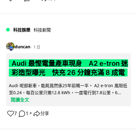
科技娛樂
科技新聞
duncan
1 日
Audi 最慳電量產車現身 A2 e-tron 迷
彩造型曝光 快充 26 分鐘充滿 8 成電
Audi 呢部新車，能耗竟然係25年前嘅一半。 A2 e-tron 風阻低
至0.24，每百公里只需12.8 kWh，一度電行到7.8公里。6...
閱讀全文
7
1
分享
↗