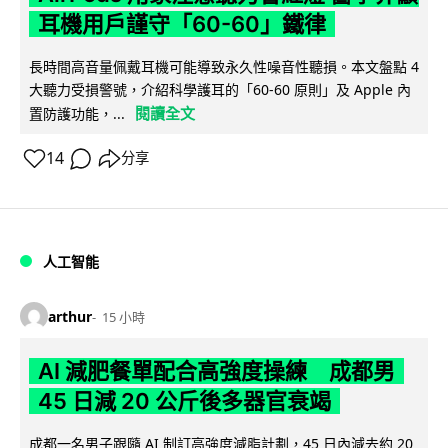
耳機用戶謹守「60-60」鐵律
長時間高音量佩戴耳機可能導致永久性噪音性聽損。本文盤點 4
大聽力受損警號，介紹科學護耳的「60-60 原則」及 Apple 內
閱讀全文
置防護功能，...
14
分享
人工智能
arthur
15 小時
AI 減肥餐單配合高強度操練 成都男
45 日減 20 公斤後多器官衰竭
成都一名男子跟隨 AI 制訂高強度減脂計劃，45 日內減去約 20