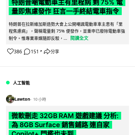
特朗普嘲電動車主有里程病 剩 75% 電
量即焦慮發作 狂言一手終結電車指令
特朗普在拉斯維加斯造勢大會上公開嘲諷電動車車主患有「里
程焦慮病」，聲稱電量剩 75% 便發作，並重申已廢除電動車強
閱讀全文
制令。惟專業車媒隨即反駁，...
386
151
分享
↗
人工智能
Lawton
10 小時
微軟刪走 32GB RAM 遊戲建議 分析:
為 8GB Surface 銷售鋪路 連自家
Copilot+ 門檻也未到