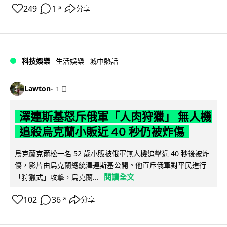
249
1
分享
↗
科技娛樂
生活娛樂
城中熱話
Lawton
1 日
澤連斯基怒斥俄軍「人肉狩獵」 無人機
追殺烏克蘭小販近 40 秒仍被炸傷
烏克蘭克爾松一名 52 歲小販被俄軍無人機追擊近 40 秒後被炸
傷，影片由烏克蘭總統澤連斯基公開。他直斥俄軍對平民進行
閱讀全文
「狩獵式」攻擊，烏克蘭...
102
36
分享
↗