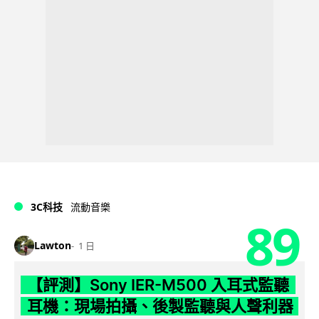
3C科技
流動音樂
89
Lawton
1 日
【評測】Sony IER-M500 入耳式監聽
耳機：現場拍攝、後製監聽與人聲利器