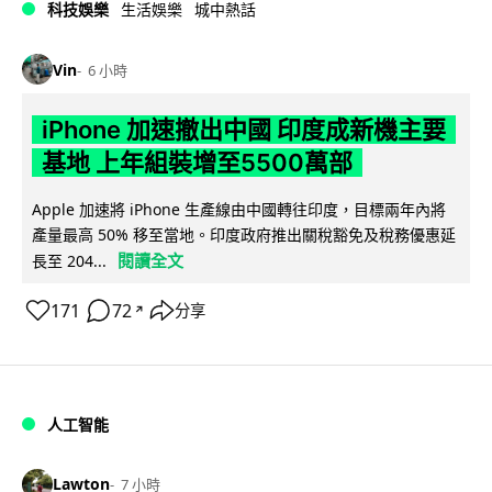
科技娛樂
生活娛樂
城中熱話
Vin
6 小時
iPhone 加速撤出中國 印度成新機主要
基地 上年組裝增至5500萬部
Apple 加速將 iPhone 生產線由中國轉往印度，目標兩年內將
產量最高 50% 移至當地。印度政府推出關稅豁免及稅務優惠延
閱讀全文
長至 204...
171
72
分享
↗
人工智能
Lawton
7 小時