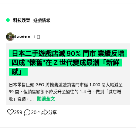
科技娛樂
遊戲情報
Lawton
1 日
日本二手遊戲店減 90% 門市 業績反增
四成 "懷舊"在 Z 世代變成最潮「新鮮
感」
日本零售巨頭 GEO 將懷舊遊戲銷售門市從 1,000 間大幅減至
99 間，但銷售額卻不降反升至過往的 1.4 倍。做到「減店增
閱讀全文
收」奇蹟，...
259
20
分享
↗