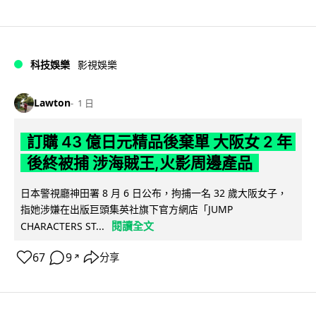
科技娛樂
影視娛樂
Lawton
1 日
訂購 43 億日元精品後棄單 大阪女 2 年
後終被捕 涉海賊王,火影周邊產品
日本警視廳神田署 8 月 6 日公布，拘捕一名 32 歲大阪女子，
指她涉嫌在出版巨頭集英社旗下官方網店「JUMP
閱讀全文
CHARACTERS ST...
67
9
分享
↗