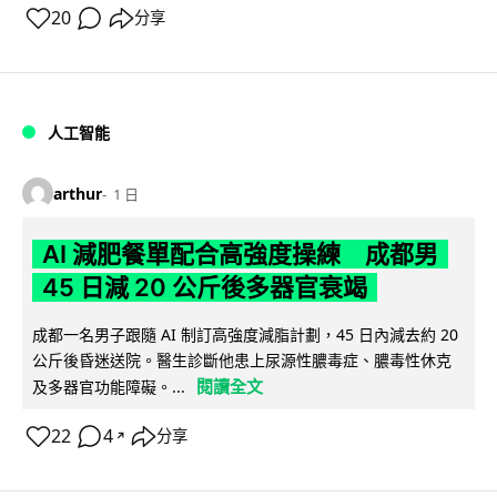
20
分享
人工智能
arthur
1 日
AI 減肥餐單配合高強度操練 成都男
45 日減 20 公斤後多器官衰竭
成都一名男子跟隨 AI 制訂高強度減脂計劃，45 日內減去約 20
公斤後昏迷送院。醫生診斷他患上尿源性膿毒症、膿毒性休克
閱讀全文
及多器官功能障礙。...
22
4
分享
↗