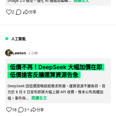
閱讀全文
Image 2.0 模型，強化 AI 繪圖及編輯...
2
分享
人工智能
Lawton
2 小時
低價不再！DeepSeek 大幅加價在即
低價搶客反釀運算資源告急
DeepSeek 因低價策略掀起需求熱潮，運算資源不勝負荷，官
方於 8 月 6 日宣布即將大幅上調 API 收費，惟未公布具體加
閱讀全文
幅。事件與...
18
3
分享
↗