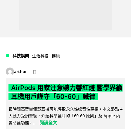
科技娛樂
生活科技
健康
arthur
1 日
AirPods 用家注意聽力響紅燈 醫學界籲
耳機用戶謹守「60-60」鐵律
長時間高音量佩戴耳機可能導致永久性噪音性聽損。本文盤點 4
大聽力受損警號，介紹科學護耳的「60-60 原則」及 Apple 內
閱讀全文
置防護功能，...