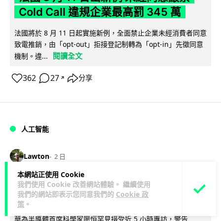
Cold Call 違規企業最高罰 345 萬
法國將於 8 月 11 日起實施新例，全面禁止企業未經消費者同意
致電推銷，由「opt-out」拒接登記制轉為「opt-in」先徵同意
閱讀全文
機制。違...
362
27
分享
↗
人工智能
Lawton
2 日
本網站正使用 Cookie
華為科學家警告 NVIDIA 已近物理極限
我們使用 Cookie 改善網站體驗。 繼續使用
我們的網站即表示您同意我們的
Cookie 政
華為「韜定律」可繞過摩爾定律瓶頸
策
。
華為半導體首席科學家廖恒罕見接受近 5 小時專訪，警告