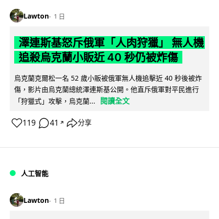
Lawton
1 日
澤連斯基怒斥俄軍「人肉狩獵」 無人機
追殺烏克蘭小販近 40 秒仍被炸傷
烏克蘭克爾松一名 52 歲小販被俄軍無人機追擊近 40 秒後被炸
傷，影片由烏克蘭總統澤連斯基公開。他直斥俄軍對平民進行
閱讀全文
「狩獵式」攻擊，烏克蘭...
119
41
分享
↗
人工智能
Lawton
1 日