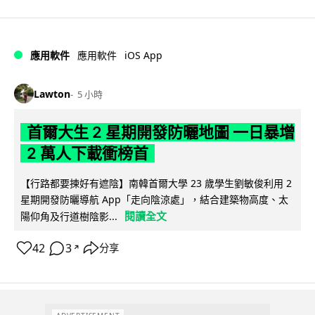
iOS App
應用軟件
應用軟件
Lawton
5 小時
首爾大生 2 星期開發防曬地圖 一日暴增
2 萬人下載衝榜首
【行路都要揀好有遮陰】南韓首爾大學 23 歲學生劉敏俊利用 2
星期開發防曬導航 App「走向陰涼處」，結合建築物高度、太
閱讀全文
陽仰角及行道樹陰影...
42
3
分享
↗