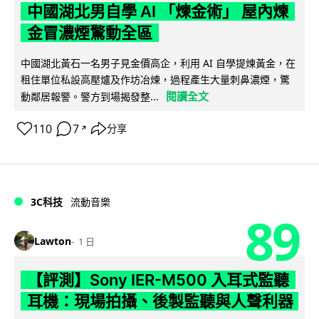
中國湖北男自學 AI 「煉金術」 屋內煉
金冒濃煙驚動全區
中國湖北黃石一名男子見金價高企，利用 AI 自學提煉黃金，在
租住單位私設高壓爐及作坊冶煉，過程產生大量刺鼻濃煙，驚
閱讀全文
動鄰居報警。警方到場揭發整...
110
7
分享
↗
3C科技
流動音樂
89
Lawton
1 日
【評測】Sony IER-M500 入耳式監聽
耳機：現場拍攝、後製監聽與人聲利器