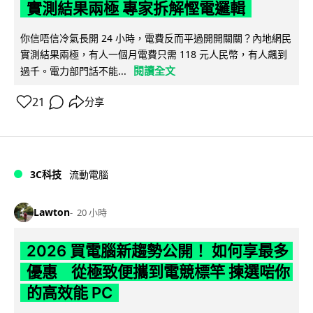
實測結果兩極 專家拆解慳電邏輯
你信唔信冷氣長開 24 小時，電費反而平過開開關關？內地網民
實測結果兩極，有人一個月電費只需 118 元人民幣，有人飆到
閱讀全文
過千。電力部門話不能...
21
分享
3C科技
流動電腦
Lawton
20 小時
2026 買電腦新趨勢公開！ 如何享最多
優惠 從極致便攜到電競標竿 揀選啱你
的高效能 PC