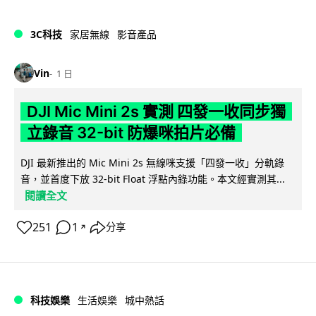
3C科技
家居無線
影音產品
Vin
1 日
DJI Mic Mini 2s 實測 四發一收同步獨
立錄音 32-bit 防爆咪拍片必備
DJI 最新推出的 Mic Mini 2s 無線咪支援「四發一收」分軌錄
音，並首度下放 32-bit Float 浮點內錄功能。本文經實測其...
閱讀全文
251
1
分享
↗
科技娛樂
生活娛樂
城中熱話