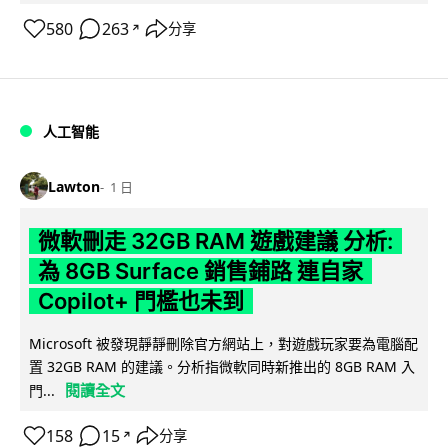
580
263
分享
↗
人工智能
Lawton
1 日
微軟刪走 32GB RAM 遊戲建議 分析:
為 8GB Surface 銷售鋪路 連自家
Copilot+ 門檻也未到
Microsoft 被發現靜靜刪除官方網站上，對遊戲玩家要為電腦配
置 32GB RAM 的建議。分析指微軟同時新推出的 8GB RAM 入
閱讀全文
門...
158
15
分享
↗