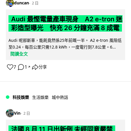
duncan
2 日
Audi 最慳電量產車現身 A2 e-tron 迷
彩造型曝光 快充 26 分鐘充滿 8 成電
Audi 呢部新車，能耗竟然係25年前嘅一半。 A2 e-tron 風阻低
至0.24，每百公里只需12.8 kWh，一度電行到7.8公里。6...
閱讀全文
7
1
分享
↗
科技娛樂
生活娛樂
城中熱話
Vin
2 日
法國 8 月 11 日出新例 未經同意嚴禁