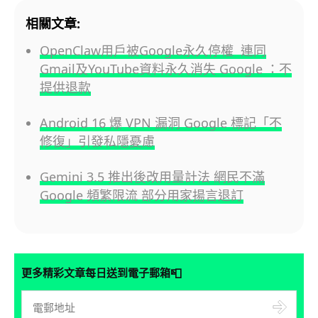
相關文章:
OpenClaw用戶被Google永久停權 連同
Gmail及YouTube資料永久消失 Google ：不
提供退款
Android 16 爆 VPN 漏洞 Google 標記「不
修復」引發私隱憂慮
Gemini 3.5 推出後改用量計法 網民不滿
Google 頻繁限流 部分用家揚言退訂
📮
更多精彩文章每日送到電子郵箱