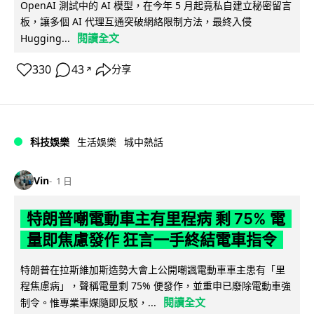
OpenAI 測試中的 AI 模型，在今年 5 月起竟私自建立秘密留言
板，讓多個 AI 代理互通突破網絡限制方法，最終入侵
閱讀全文
Hugging...
330
43
分享
↗
科技娛樂
生活娛樂
城中熱話
Vin
1 日
特朗普嘲電動車主有里程病 剩 75% 電
量即焦慮發作 狂言一手終結電車指令
特朗普在拉斯維加斯造勢大會上公開嘲諷電動車車主患有「里
程焦慮病」，聲稱電量剩 75% 便發作，並重申已廢除電動車強
閱讀全文
制令。惟專業車媒隨即反駁，...