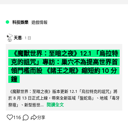
科技娛樂
遊戲情報
天恩
1 日
《魔獸世界：至暗之夜》12.1 「烏拉特
克的詛咒」專訪：巢穴不為提高世界首
領門檻而設 《諸王之眠》縮短約 10 分
鐘
《魔獸世界：至暗之夜》版本更新 12.1「烏拉特克的詛咒」將
於 8 月 13 日正式上線，帶來全新區域「盤蛇島」、地城「毒牙
閱讀全文
祭壇」、新型態世...
116
分享