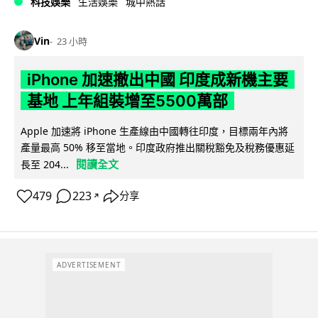
科技娛樂
生活娛樂
城中熱話
Vin
23 小時
iPhone 加速撤出中國 印度成新機主要
基地 上年組裝增至5500萬部
Apple 加速將 iPhone 生產線由中國轉往印度，目標兩年內將
產量最高 50% 移至當地。印度政府推出關稅豁免及稅務優惠延
閱讀全文
長至 204...
479
223
分享
↗
ADVERTISEMENT