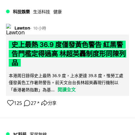
科技娛樂
生活科技
健康
Lawton
10 小時
史上最熱 36.9 度僅發黃色警告 紅黑警
告門檻定得過高 林超英轟制度形同陳列
品
本港周日錄得史上最熱 36.9 度，上水更達 39.8 度，惟勞工處
僅發黃色工作暑熱警告。前天文台台長林超英轟現行機制以
閱讀全文
「香港暑熱指數」為基...
125
27
分享
↗
3C科技
家居無線