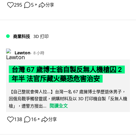
295
5
分享
↗
商業科技
3D 打印
Lawton
8 小時
台灣 67 歲博士翁自製反無人機槍囚 2
年半 法官斥藏火藥恐危害治安
【自己整就會俾人拉...】台灣一名 67 歲擁博士學歷退休男子，
因俄烏戰爭觸發靈感，網購材料及以 3D 打印機自製「反無人機
閱讀全文
槍」，遭警方搜出...
138
16
分享
↗