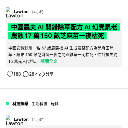
Lawton
14 小時
中國農夫 AI 開錯除草配方 AI 幻覺累老
農蝕 17 萬 150 畝芝麻苗一夜枯死
中國安徽滁州一名 67 歲農民按 AI 生成農藥配方為芝麻田除
草，結果 150 畝芝麻苗一夜之間與雜草一同枯死，估計損失約
閱讀全文
15 萬元人民幣...
188
28
分享
↗
科技娛樂
生活科技
玩具
Lawton
14 小時