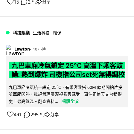
15
2
分享
↗
科技娛樂
生活科技
環保
Lawton
10 小時
九巴車廂冷氣鎖定 25°C 高溫下乘客鼓
譟: 熱到爆炸 司機指公司set死無得調校
九巴車廂冷氣統一設定 25°C，有乘客乘搭 60M 線期間拍片投
訴車廂悶熱，批評管理層漠視乘客感受，事件正值天文台錄得
閱讀全文
史上最高氣溫。翻查資料...
491
295
分享
↗