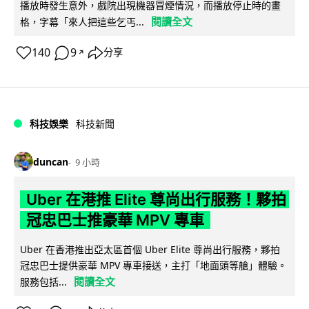
播放時發生意外，戲院出現機器冒煙情況，而播放停止時的畫
閱讀全文
格，字幕「來人把這些乞丐...
140
9
分享
↗
科技娛樂
科技新聞
duncan
9 小時
Uber 在港推 Elite 尊尚出行服務！夥拍
冠忠巴士推豪華 MPV 專車
Uber 在香港推出亞太區首個 Uber Elite 尊尚出行服務，夥拍
冠忠巴士提供豪華 MPV 專車接送，主打「地面頭等艙」體驗。
閱讀全文
服務包括...