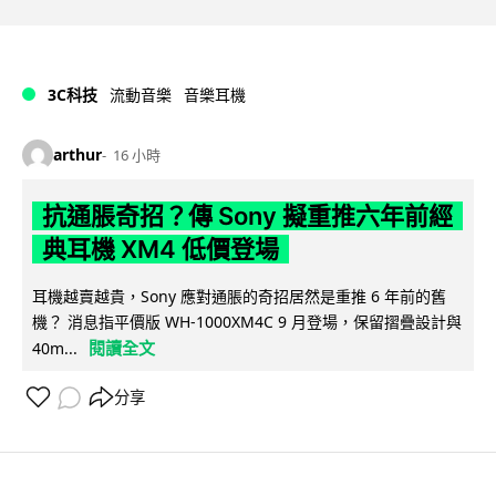
3C科技
流動音樂
音樂耳機
arthur
16 小時
抗通脹奇招？傳 Sony 擬重推六年前經
典耳機 XM4 低價登場
耳機越賣越貴，Sony 應對通脹的奇招居然是重推 6 年前的舊
機？ 消息指平價版 WH-1000XM4C 9 月登場，保留摺疊設計與
閱讀全文
40m...
分享