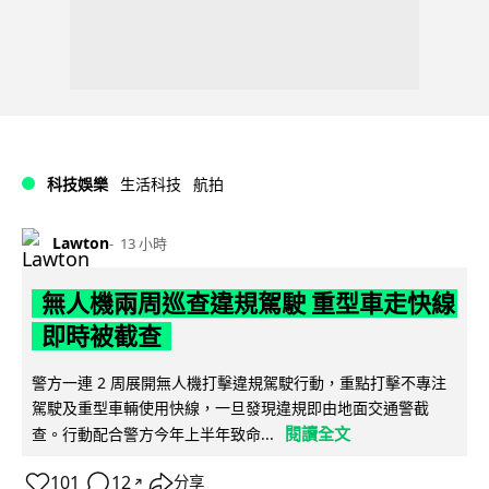
科技娛樂
生活科技
航拍
Lawton
13 小時
無人機兩周巡查違規駕駛 重型車走快線
即時被截查
警方一連 2 周展開無人機打擊違規駕駛行動，重點打擊不專注
駕駛及重型車輛使用快線，一旦發現違規即由地面交通警截
閱讀全文
查。行動配合警方今年上半年致命...
101
12
分享
↗