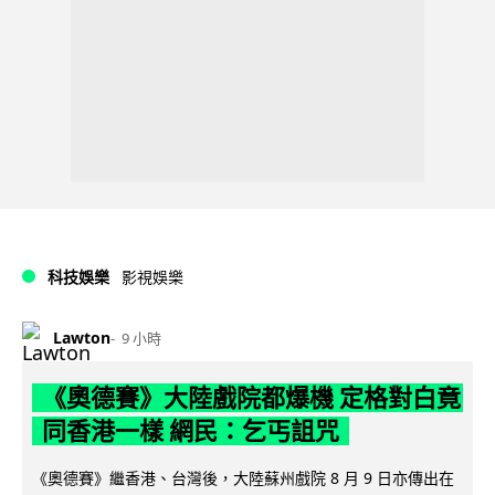
科技娛樂
影視娛樂
Lawton
9 小時
《奧德賽》大陸戲院都爆機 定格對白竟
同香港一樣 網民：乞丐詛咒
《奧德賽》繼香港、台灣後，大陸蘇州戲院 8 月 9 日亦傳出在