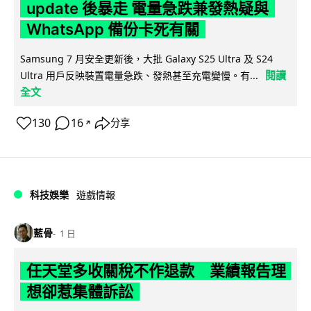
update 後暴走 電量急跌兼發熱疑與
WhatsApp 備份卡死有關
Samsung 7 月安全更新後，大批 Galaxy S25 Ultra 及 S24
閱讀
Ultra 用戶反映裝置電量急跌、發熱甚至充電變慢。有...
全文
130
16
分享
↗
科技娛樂
遊戲情報
藍骨
1 日
任天堂多收關稅不作退款 業績報告理
想卻惹集體訴訟