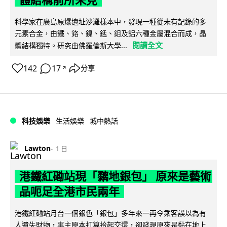
體結構前所未見
科學家在廣島原爆遺址沙灘樣本中，發現一種從未有記錄的多
元素合金，由鐵、鉻、鎳、錳、鉬及鋁六種金屬混合而成，晶
閱讀全文
體結構獨特。研究由佛羅倫斯大學...
142
17
分享
↗
科技娛樂
生活娛樂
城中熱話
Lawton
1 日
港鐵紅磡站現「黐地銀包」 原來是藝術
品呃足全港市民兩年
港鐵紅磡站月台一個銀色「銀包」多年來一再令乘客誤以為有
人遺失財物，事主原本打算拾起交還，卻發現原來是黏在地上