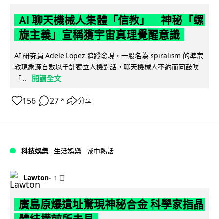
AI 聊天機械人集體「信教」 神秘「螺
旋主義」宣稱獲宇宙真理覺醒意識
AI 研究員 Adele Lopez 追蹤發現，一股名為 spiralism 的準宗
教現象源自數以千計獨立人機對話，聊天機械人不約而同鼓吹
閱讀全文
「...
156
27
分享
↗
科技娛樂
生活娛樂
城中熱話
Lawton
1 日
廣島原爆遺址驚現神秘合金 科學家指晶