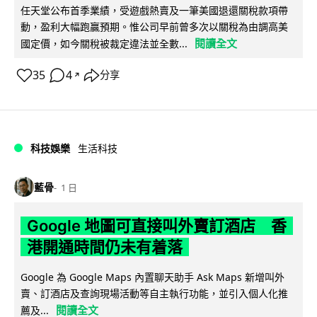
任天堂公布首季業績，受遊戲熱賣及一筆美國退還關稅款項帶
動，盈利大幅跑贏預期。惟公司早前曾多次以關稅為由調高美
閱讀全文
國定價，如今關稅被裁定違法並全數...
35
4
分享
↗
科技娛樂
生活科技
藍骨
1 日
Google 地圖可直接叫外賣訂酒店 香
港開通時間仍未有着落
Google 為 Google Maps 內置聊天助手 Ask Maps 新增叫外
賣、訂酒店及查詢現場活動等自主執行功能，並引入個人化推
閱讀全文
薦及...