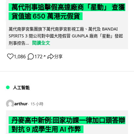
萬代刑事追擊假高達廠商「星動」 查獲
貨值逾 650 萬港元假貨
萬代南夢宮集團旗下萬代南夢宮影視工廠、萬代及 BANDAI
SPIRITS 3 間公司對中國大陸假冒 GUNPLA 廠商「星動」發起
閱讀全文
刑事控告...
1,086
172
分享
↗
人工智能
arthur
15 小時
丹麥高中新例:回家功課一律加口頭答辯
對抗 9 成學生用 AI 作弊