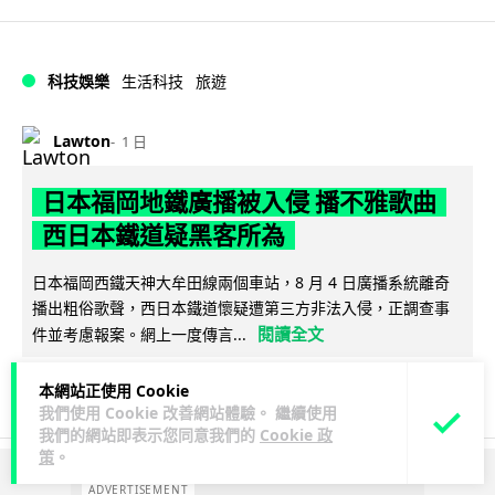
科技娛樂
生活科技
旅遊
Lawton
1 日
日本福岡地鐵廣播被入侵 播不雅歌曲
西日本鐵道疑黑客所為
日本福岡西鐵天神大牟田線兩個車站，8 月 4 日廣播系統離奇
播出粗俗歌聲，西日本鐵道懷疑遭第三方非法入侵，正調查事
閱讀全文
件並考慮報案。網上一度傳言...
40
2
分享
↗
本網站正使用 Cookie
我們使用 Cookie 改善網站體驗。 繼續使用
我們的網站即表示您同意我們的
Cookie 政
策
。
ADVERTISEMENT