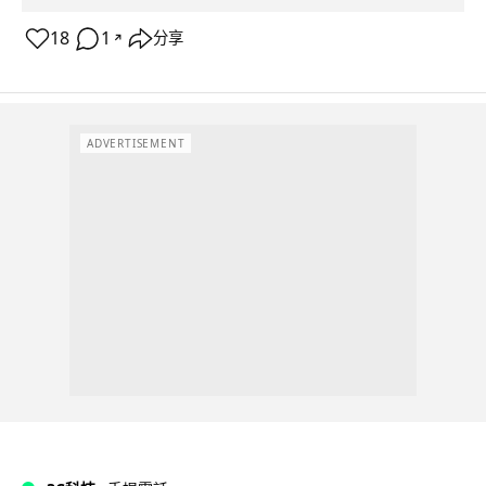
18
1
分享
↗
ADVERTISEMENT