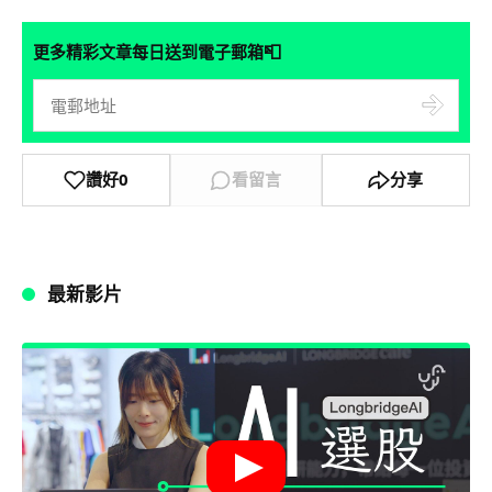
📮
更多精彩文章每日送到電子郵箱
讚好
0
看留言
分享
最新影片