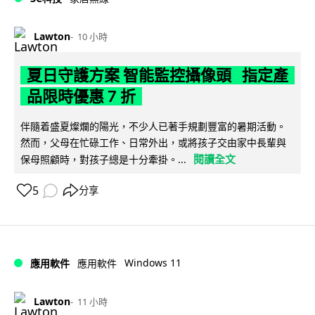
Lawton
10 小時
夏日守護方案 智能監控攝像頭 指定產
品限時優惠 7 折
伴隨着盛夏燦爛的陽光，不少人已著手規劃豐富的暑期活動。
然而，父母在忙碌工作、日常外出，或將孩子交由家中長輩與
閱讀全文
保母照顧時，對孩子總是十分牽掛。...
5
分享
Windows 11
應用軟件
應用軟件
Lawton
11 小時