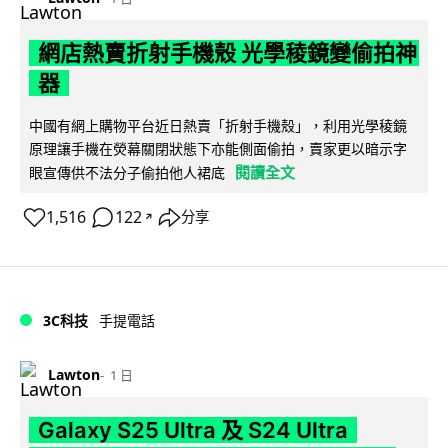
網店熱賣折射手機殼 光學稜鏡變偷拍神
器
中國有網上購物平台近日熱賣「折射手機殼」，利用光學稜鏡
原理讓手機在熒幕關閉狀態下亦能側面偷拍，賣家更以暗示字
閱讀全文
眼宣傳供不法分子偷拍他人裙底
1,516
122
分享
↗
3C科技
手提電話
Lawton
1 日
Galaxy S25 Ultra 及 S24 Ultra