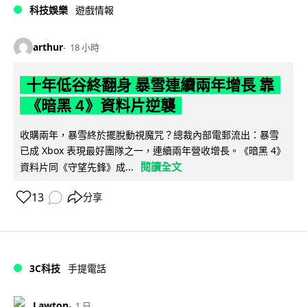
科技娛樂
遊戲情報
arthur
18 小時
十年低谷終翻身 暴雪連續兩年增長 靠
《暗黑 4》資料片逆襲
收購兩年，暴雪終於擺脫動視魔咒？總裁內部電郵流出：暴雪
已成 Xbox 表現最好團隊之一，連續兩年營收增長。《暗黑 4》
閱讀全文
資料片同《守望先鋒》成...
13
分享
3C科技
手提電話
Lawton
1 日