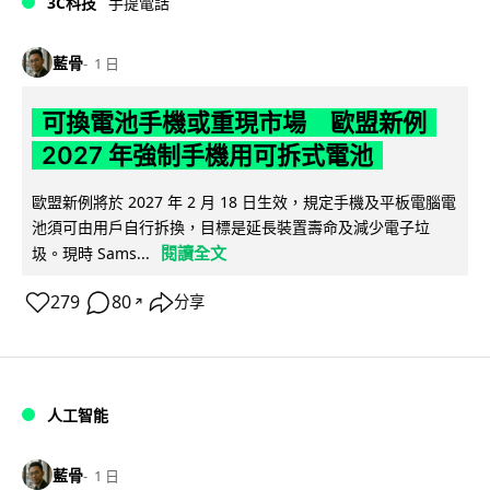
3C科技
手提電話
藍骨
1 日
可換電池手機或重現市場 歐盟新例
2027 年強制手機用可拆式電池
歐盟新例將於 2027 年 2 月 18 日生效，規定手機及平板電腦電
池須可由用戶自行拆換，目標是延長裝置壽命及減少電子垃
閱讀全文
圾。現時 Sams...
279
80
分享
↗
人工智能
藍骨
1 日