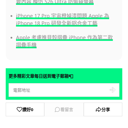
要內容 模仿 S26 Ultra 防偷窺螢幕
iPhone 17 Pro 宇宙橙掉漆問題 Apple 為
iPhone 18 Pro 研發全新鋁合金工藝
Apple 考慮推貝殼摺疊 iPhone 作為第二款
摺疊手機
📮
更多精彩文章每日送到電子郵箱
讚好
0
看留言
分享