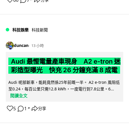
科技娛樂
科技新聞
duncan
13 小時
Audi 最慳電量產車現身 A2 e-tron 迷
彩造型曝光 快充 26 分鐘充滿 8 成電
Audi 呢部新車，能耗竟然係25年前嘅一半。 A2 e-tron 風阻低
至0.24，每百公里只需12.8 kWh，一度電行到7.8公里。6...
閱讀全文
5
1
分享
↗