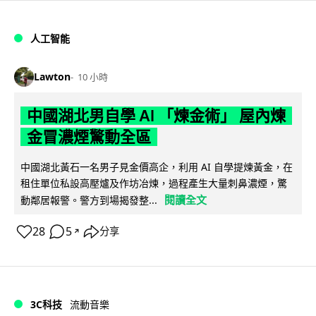
人工智能
Lawton
10 小時
中國湖北男自學 AI 「煉金術」 屋內煉
金冒濃煙驚動全區
中國湖北黃石一名男子見金價高企，利用 AI 自學提煉黃金，在
租住單位私設高壓爐及作坊冶煉，過程產生大量刺鼻濃煙，驚
閱讀全文
動鄰居報警。警方到場揭發整...
28
5
分享
↗
3C科技
流動音樂