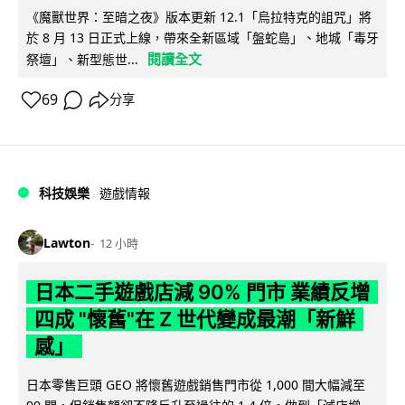
《魔獸世界：至暗之夜》版本更新 12.1「烏拉特克的詛咒」將
於 8 月 13 日正式上線，帶來全新區域「盤蛇島」、地城「毒牙
閱讀全文
祭壇」、新型態世...
69
分享
科技娛樂
遊戲情報
Lawton
12 小時
日本二手遊戲店減 90% 門市 業績反增
四成 "懷舊"在 Z 世代變成最潮「新鮮
感」
日本零售巨頭 GEO 將懷舊遊戲銷售門市從 1,000 間大幅減至