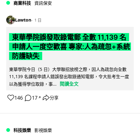
商業科技
資訊保安
Lawton
1 日
東華學院誤發取錄電郵 全數 11,139 名
申請人一度空歡喜 專家:人為疏忽+系統
防護缺失
東華學院今日（5 日）大學聯招放榜之際，因人為疏忽向全數
11,139 名課程申請人錯誤發出取錄通知電郵，令大批考生一度
閱讀全文
以為獲得學位取錄，事...
146
17
分享
↗
科技娛樂
影視娛樂