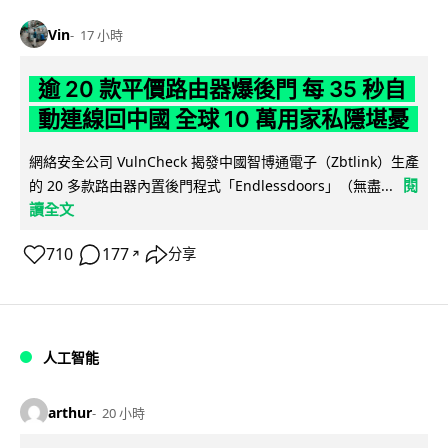
Vin
17 小時
逾 20 款平價路由器爆後門 每 35 秒自
動連線回中國 全球 10 萬用家私隱堪憂
網絡安全公司 VulnCheck 揭發中國智博通電子（Zbtlink）生產
閱
的 20 多款路由器內置後門程式「Endlessdoors」（無盡...
讀全文
710
177
分享
↗
人工智能
arthur
20 小時