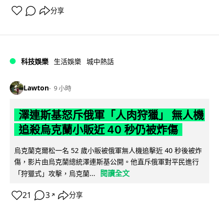
分享
科技娛樂
生活娛樂
城中熱話
Lawton
9 小時
澤連斯基怒斥俄軍「人肉狩獵」 無人機
追殺烏克蘭小販近 40 秒仍被炸傷
烏克蘭克爾松一名 52 歲小販被俄軍無人機追擊近 40 秒後被炸
傷，影片由烏克蘭總統澤連斯基公開。他直斥俄軍對平民進行
閱讀全文
「狩獵式」攻擊，烏克蘭...
21
3
分享
↗