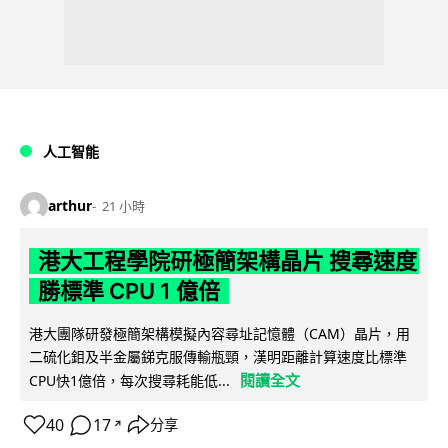
人工智能
arthur
21 小時
港大工程學院研極簡架構晶片 搜尋速度
勝標準 CPU 1 億倍
港大團隊研發極簡架構模擬內容尋址記憶體（CAM）晶片，用
二硫化鉬及半金屬銻克服傳輸瓶頸，漢明距離計算速度比標準
閱讀全文
CPU快1億倍，每次搜尋耗能低...
40
17
分享
↗