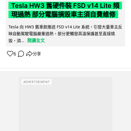
Tesla HW3 舊硬件裝 FSD v14 Lite 頻
現過熱 部分電腦損毀車主須自費維修
Tesla 向 HW3 舊車款推送 FSD v14 Lite 系統，引發大量車主反
映自動駕駛電腦嚴重過熱，部分更觸發高溫保護甚至直接燒
閱讀全文
毀，須...
6
分享
ADVERTISEMENT