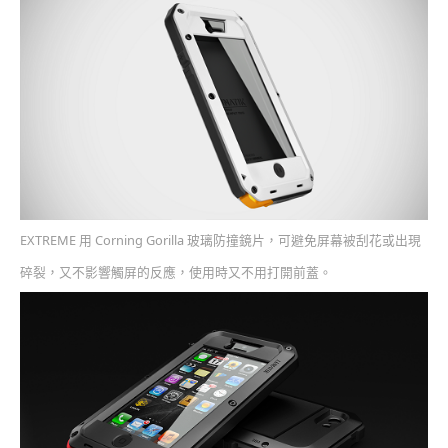
EXTREME 用 Corning Gorilla 玻璃防撞鏡片，可避免屏幕被刮花或出現
碎裂，又不影響觸屏的反應，使用時又不用打開前蓋。