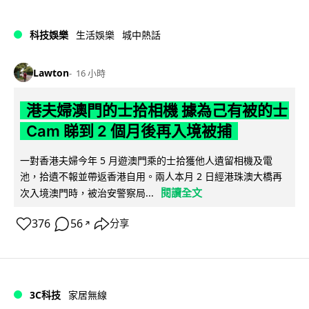
科技娛樂
生活娛樂
城中熱話
Lawton
16 小時
港夫婦澳門的士拾相機 據為己有被的士
Cam 睇到 2 個月後再入境被捕
一對香港夫婦今年 5 月遊澳門乘的士拾獲他人遺留相機及電
池，拾遺不報並帶返香港自用。兩人本月 2 日經港珠澳大橋再
閱讀全文
次入境澳門時，被治安警察局...
376
56
分享
↗
3C科技
家居無線