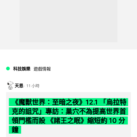
科技娛樂
遊戲情報
天恩
11 小時
《魔獸世界：至暗之夜》12.1 「烏拉特
克的詛咒」專訪：巢穴不為提高世界首
領門檻而設 《諸王之眠》縮短約 10 分
鐘