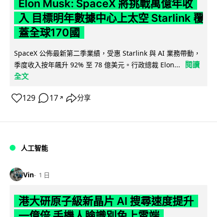
Elon Musk: SpaceX 將挑戰萬億年收
入 目標明年數據中心上太空 Starlink 覆
蓋全球170國
SpaceX 公佈最新第二季業績，受惠 Starlink 與 AI 業務帶動，
閱讀
季度收入按年飆升 92% 至 78 億美元。行政總裁 Elon...
全文
129
17
分享
↗
人工智能
Vin
1 日
港大研原子級新晶片 AI 搜尋速度提升
一億倍 手機人臉識別免上雲端