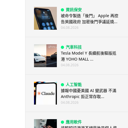
資訊保安
被命令製造「後門」 Apple 再控
告英國政府 加密後門爭議延燒...
04.08.2026
汽車科技
Tesla Model Y 長續航後驅版抵
港 YOHO MALL ...
04.08.2026
人工智能
據報中國憂美國 AI 變武器 不滿
Anthropic 拒正常存取...
04.08.2026
應用軟件
詐騙短訊源源不絕背後是個人資