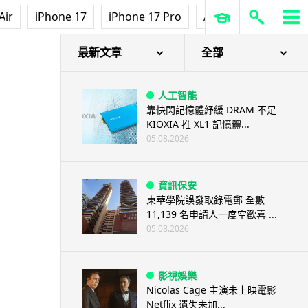
Air
iPhone 17
iPhone 17 Pro
AirPods Pro 3
Ap
最新文章
全部
人工智能
靠快閃記憶體紓緩 DRAM 不足
KIOXIA 推 XL1 記憶體...
05.08.2026
資訊保安
東華學院誤發取錄電郵 全數
11,139 名申請人一度空歡喜 ...
05.08.2026
影視娛樂
Nicolas Cage 主演未上映電影
Netflix 遺失未加...