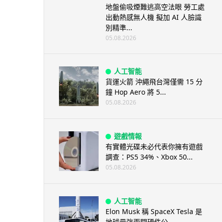
地盤偷吸煙難逃高空法眼 勞工處
出動熱感無人機 擬加 AI 人臉識
別精準...
05.08.2026
人工智能
貨運火箭 沖繩飛台灣僅需 15 分
鐘 Hop Aero 將 5...
05.08.2026
遊戲情報
有實體光碟未必代表你擁有遊戲
調查：PS5 34%、Xbox 50...
05.08.2026
人工智能
Elon Musk 稱 SpaceX Tesla 是
地球最強兩間硬件公...