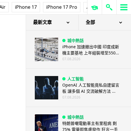
Air
iPhone 17
iPhone 17 Pro
AirPods Pro 3
Ap
最新文章
全部
城中熱話
iPhone 加速撤出中國 印度成新
機主要基地 上年組裝增至550...
07.08.2026
人工智能
OpenAI 人工智能竟私自建留言
板 讓多個 AI 交流破解方法 ...
07.08.2026
城中熱話
特朗普嘲電動車主有里程病 剩
75% 電量即焦慮發作 狂言一手