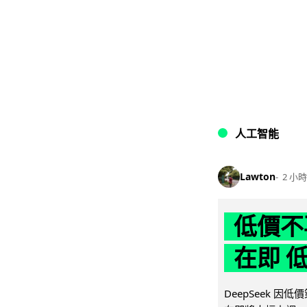
人工智能
Lawton
2 小時
低價不再
在即 
DeepSeek 