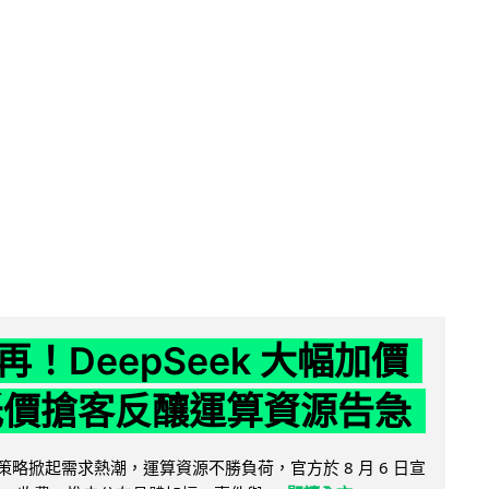
！DeepSeek 大幅加價
低價搶客反釀運算資源告急
因低價策略掀起需求熱潮，運算資源不勝負荷，官方於 8 月 6 日宣