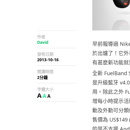
作者
David
早前報導過 Nike
於出爐了！它外表
發佈日期
2013-10-16
有甚麼新功能就
閱讀時間
全新 FuelB
2分鐘
是升級藍牙 v4.0
字體大小
用。除此之外 F
A
A
A
增每小時提示活
動及外勤可分類紀
售價為 US$149
的是不支援 Andro