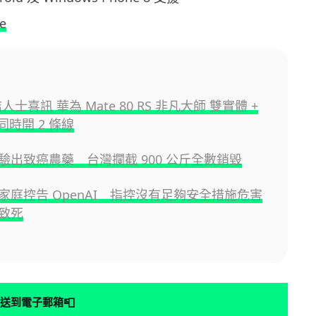
e
咭人士喜訊 華為 Mate 80 RS 非凡大師 雙實體 +
 同時開 2 條線
驗出致癌農藥 台灣攔截 900 公斤全數銷毀
家庭控告 OpenAI 指控沒有足夠安全措施危害
致死
📮
送到電子郵箱