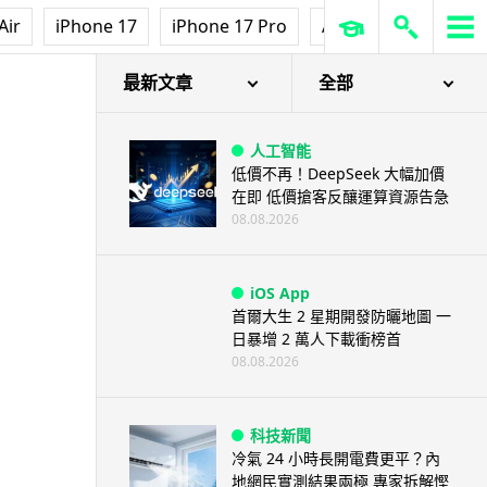
Air
iPhone 17
iPhone 17 Pro
AirPods Pro 3
Ap
最新文章
全部
人工智能
低價不再！DeepSeek 大幅加價
在即 低價搶客反釀運算資源告急
08.08.2026
iOS App
首爾大生 2 星期開發防曬地圖 一
日暴增 2 萬人下載衝榜首
08.08.2026
科技新聞
冷氣 24 小時長開電費更平？內
地網民實測結果兩極 專家拆解慳