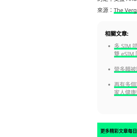
來源：
The Verg
相關文章:
多 SIM 
雙 eSIM
營多麵被
再有多個
家人健康
更多精彩文章每日