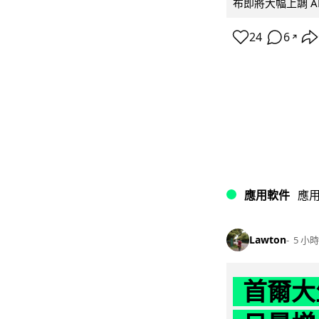
布即將大幅上調 A
24
6
↗
應用軟件
應
Lawton
5 小時
首爾大