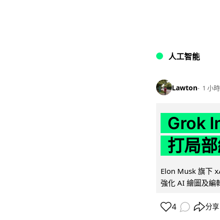
人工智能
Lawton
1 小時
Grok 
打局部
Elon Musk 旗下 x
強化 AI 繪圖及編輯.
4
分享