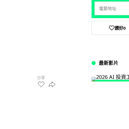
讚好
0
最新影片
分享