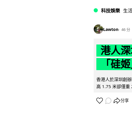
科技娛樂
生
Lawton
46 分
港人深
「硅姬
香港人於深圳創辦初
高 1.75 米卻僅重 
分享