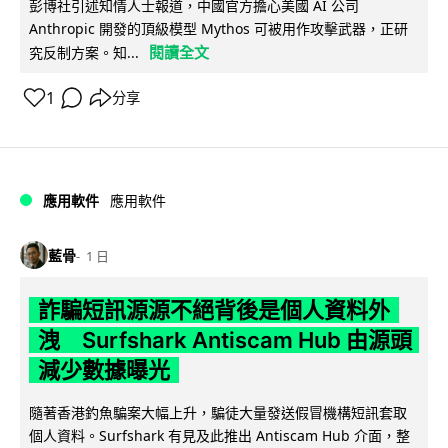
彭博社引述知情人士報道，中國官方擔心美國 AI 公司
Anthropic 開發的頂級模型 Mythos 可被用作攻擊武器，正研
閱讀全文
究反制方案。知...
1
分享
應用軟件
應用軟件
藍骨
1 日
詐騙短訊源源不絕背後是個人資料外
洩 Surfshark Antiscam Hub 由源頭
減少數據曝光
隨著香港釣魚騙案大幅上升，騙徒大量發送假冒機構短訊套取
個人資料。Surfshark 有見及此推出 Antiscam Hub 介面，整