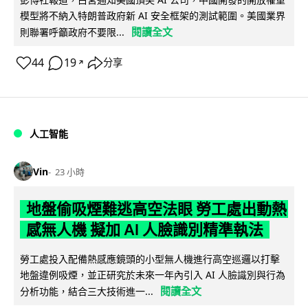
模型將不納入特朗普政府新 AI 安全框架的測試範圍。美國業界
閱讀全文
則聯署呼籲政府不要限...
44
19
分享
↗
人工智能
Vin
23 小時
地盤偷吸煙難逃高空法眼 勞工處出動熱
感無人機 擬加 AI 人臉識別精準執法
勞工處投入配備熱感應鏡頭的小型無人機進行高空巡邏以打擊
地盤違例吸煙，並正研究於未來一年內引入 AI 人臉識別與行為
閱讀全文
分析功能，結合三大技術進一...