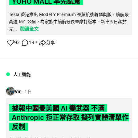
YOHO MALL 率先試駕
Tesla 香港推出 Model Y Premium 長續航後輪驅動版，續航最
高達 691 公里，為家族中續航最長單摩打版本。新車即日起於
閱讀全文
元...
92
19
分享
↗
人工智能
Vin
1 日
據報中國憂美國 AI 變武器 不滿
Anthropic 拒正常存取 擬列實體清單作
反制