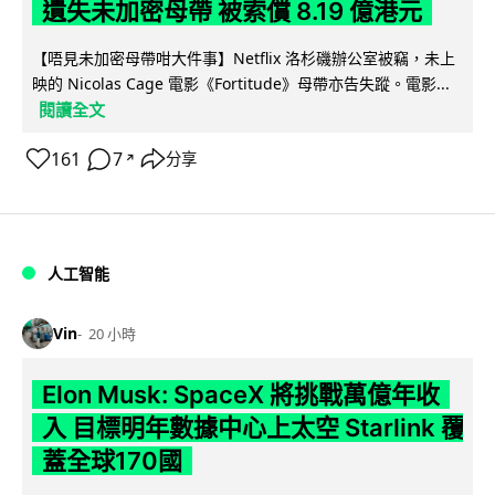
遺失未加密母帶 被索償 8.19 億港元
【唔見未加密母帶咁大件事】Netflix 洛杉磯辦公室被竊，未上
映的 Nicolas Cage 電影《Fortitude》母帶亦告失蹤。電影...
閱讀全文
161
7
分享
↗
人工智能
Vin
20 小時
Elon Musk: SpaceX 將挑戰萬億年收
入 目標明年數據中心上太空 Starlink 覆
蓋全球170國