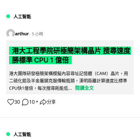
人工智能
arthur
5 小時
港大工程學院研極簡架構晶片 搜尋速度
勝標準 CPU 1 億倍
港大團隊研發極簡架構模擬內容尋址記憶體（CAM）晶片，用
二硫化鉬及半金屬銻克服傳輸瓶頸，漢明距離計算速度比標準
閱讀全文
CPU快1億倍，每次搜尋耗能低...
30
10
分享
↗
人工智能