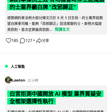
的士業界籲白牌 "改邪歸正"
規管網約車法例大部分條文已於 8 月 3 日生效，的士業界就期
望白牌車司機，能夠「改邪歸正」回流駕駛的士。新例大幅提
閱讀全文
高罰則，首次定罪最高罰款...
185
127
分享
↗
人工智能
Lawton
22 小時
白宮拒測中國開放 AI 模型 業界質疑安
全框架選擇性執行
彭博社報道，白宮通知美國頂尖 AI 公司，中國開發的開放權重