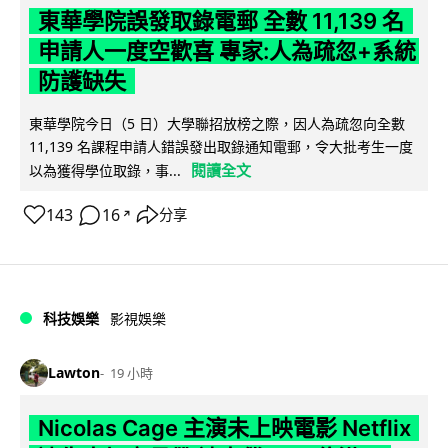
東華學院誤發取錄電郵 全數 11,139 名
申請人一度空歡喜 專家:人為疏忽+系統
防護缺失
東華學院今日（5 日）大學聯招放榜之際，因人為疏忽向全數
11,139 名課程申請人錯誤發出取錄通知電郵，令大批考生一度
閱讀全文
以為獲得學位取錄，事...
143
16
分享
↗
科技娛樂
影視娛樂
Lawton
19 小時
Nicolas Cage 主演未上映電影 Netflix