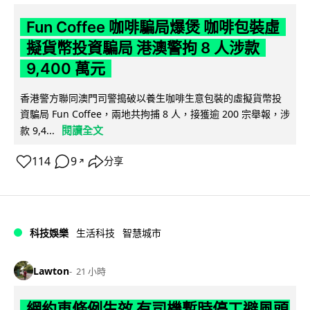
Fun Coffee 咖啡騙局爆煲 咖啡包裝虛
擬貨幣投資騙局 港澳警拘 8 人涉款
9,400 萬元
香港警方聯同澳門司警搗破以養生咖啡生意包裝的虛擬貨幣投
資騙局 Fun Coffee，兩地共拘捕 8 人，接獲逾 200 宗舉報，涉
閱讀全文
款 9,4...
114
9
分享
↗
科技娛樂
生活科技
智慧城市
Lawton
21 小時
網約車條例生效 有司機暫時停工避風頭