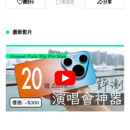
讚好
0
看留言
分享
最新影片