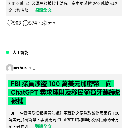
2,310 萬元）及洗黑錢被控上法庭，家中更藏逾 240 萬坡元現
閱讀全文
金（約港幣...
903
574
分享
↗
人工智能
arthur
1 日
FBI 探員涉盜 100 萬美元加密幣 向
ChatGPT 尋求理財及移民葡萄牙建議終
被捕
FBI 一名資深反情報探員涉嫌利用職務之便盜取敵對國家近 100
萬美元加密貨幣，事後更向 ChatGPT 諮詢理財及移民葡萄牙方
閱讀全文
案，最終因...