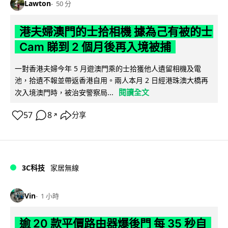
Lawton
50 分
港夫婦澳門的士拾相機 據為己有被的士
Cam 睇到 2 個月後再入境被捕
一對香港夫婦今年 5 月遊澳門乘的士拾獲他人遺留相機及電
池，拾遺不報並帶返香港自用。兩人本月 2 日經港珠澳大橋再
閱讀全文
次入境澳門時，被治安警察局...
57
8
分享
↗
3C科技
家居無線
Vin
1 小時
逾 20 款平價路由器爆後門 每 35 秒自