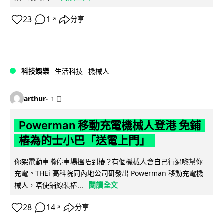
23
1
分享
↗
科技娛樂
生活科技
機械人
arthur
1 日
Powerman 移動充電機械人登港 免鋪
樁為的士小巴「送電上門」
你架電動車喺停車場搵唔到樁？有個機械人會自己行過嚟幫你
充電。THEi 高科院同內地公司研發出 Powerman 移動充電機
閱讀全文
械人，唔使鋪線裝樁...
28
14
分享
↗