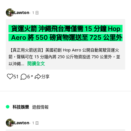
Lawton
1 日
貨運火箭 沖繩飛台灣僅需 15 分鐘 Hop
Aero 將 550 磅貨物運送至 725 公里外
【真正用火箭送貨】美國初創 Hop Aero 公開自動駕駛貨運火
箭，聲稱可在 15 分鐘內將 250 公斤物資投送 750 公里外，並
閱讀全文
以沖繩...
51
6
分享
↗
科技娛樂
遊戲情報
Lawton
1 日