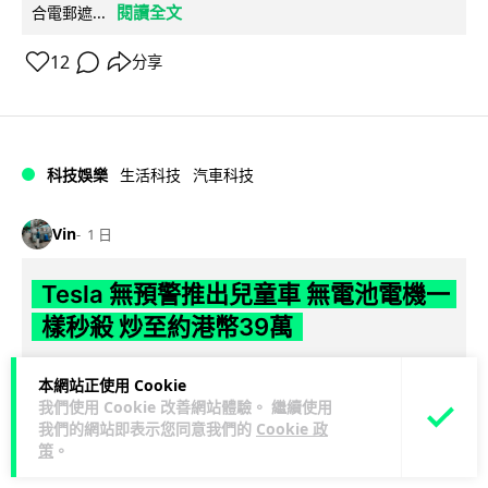
閱讀全文
合電郵遮...
12
分享
科技娛樂
生活科技
汽車科技
Vin
1 日
Tesla 無預警推出兒童車 無電池電機一
樣秒殺 炒至約港幣39萬
Tesla 無預警推出 Balance Bike for Kids 兒童平衡車，定價
本網站正使用 Cookie
閱讀全文
225 美元（約港幣 HK$1,755）。雖然車身並無...
我們使用 Cookie 改善網站體驗。 繼續使用
我們的網站即表示您同意我們的
Cookie 政
393
69
分享
↗
策
。