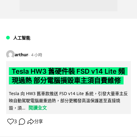
人工智能
arthur
4 小時
Tesla HW3 舊硬件裝 FSD v14 Lite 頻
現過熱 部分電腦損毀車主須自費維修
Tesla 向 HW3 舊車款推送 FSD v14 Lite 系統，引發大量車主反
映自動駕駛電腦嚴重過熱，部分更觸發高溫保護甚至直接燒
閱讀全文
毀，須...
3
分享