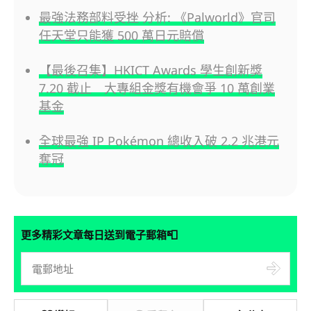
最強法務部料受挫 分析: 《Palworld》官司
任天堂只能獲 500 萬日元賠償
【最後召集】HKICT Awards 學生創新獎
7.20 截止 大專組金獎有機會爭 10 萬創業
基金
全球最強 IP Pokémon 總收入破 2.2 兆港元
奪冠
📮
更多精彩文章每日送到電子郵箱