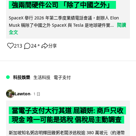
強兩間硬件公司 「除了中國之外」
SpaceX 舉行 2026 年第二季度業績電話會議，創辦人 Elon
閱讀
Musk 稱除了中國之外 SpaceX 與 Tesla 是地球硬件實...
全文
213
24
分享
↗
科技娛樂
生活科技
電子支付
Lawton
1 日
當電子支付大行其道 屈穎妍: 商戶只收
現金 唯一可能是逃稅 倡稅局主動調查
新加坡知名粥店明輝田雞粥老闆涉逃稅逾 380 萬坡元（約港幣