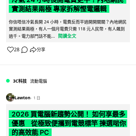
實測結果兩極 專家拆解慳電邏輯
你信唔信冷氣長開 24 小時，電費反而平過開開關關？內地網民
實測結果兩極，有人一個月電費只需 118 元人民幣，有人飆到
閱讀全文
過千。電力部門話不能...
28
分享
3C科技
流動電腦
Lawton
1 日
2026 買電腦新趨勢公開！ 如何享最多
優惠 從極致便攜到電競標竿 揀選啱你
的高效能 PC