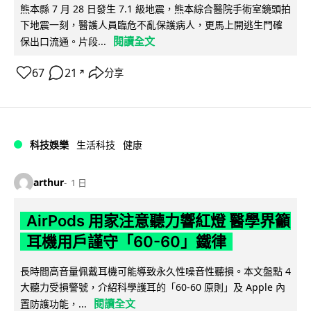
熊本縣 7 月 28 日發生 7.1 級地震，熊本綜合醫院手術室鏡頭拍
下地震一刻，醫護人員臨危不亂保護病人，更馬上開逃生門確
閱讀全文
保出口流通。片段...
67
21
分享
↗
科技娛樂
生活科技
健康
arthur
1 日
AirPods 用家注意聽力響紅燈 醫學界籲
耳機用戶謹守「60-60」鐵律
長時間高音量佩戴耳機可能導致永久性噪音性聽損。本文盤點 4
大聽力受損警號，介紹科學護耳的「60-60 原則」及 Apple 內
閱讀全文
置防護功能，...