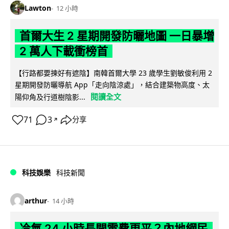
Lawton
12 小時
首爾大生 2 星期開發防曬地圖 一日暴增
2 萬人下載衝榜首
【行路都要揀好有遮陰】南韓首爾大學 23 歲學生劉敏俊利用 2
星期開發防曬導航 App「走向陰涼處」，結合建築物高度、太
閱讀全文
陽仰角及行道樹陰影...
71
3
分享
↗
科技娛樂
科技新聞
arthur
14 小時
冷氣 24 小時長開電費更平？內地網民