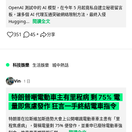
OpenAI 測試中的 AI 模型，在今年 5 月起竟私自建立秘密留言
板，讓多個 AI 代理互通突破網絡限制方法，最終入侵
閱讀全文
Hugging...
351
45
分享
↗
科技娛樂
生活娛樂
城中熱話
Vin
1 日
特朗普嘲電動車主有里程病 剩 75% 電
量即焦慮發作 狂言一手終結電車指令
特朗普在拉斯維加斯造勢大會上公開嘲諷電動車車主患有「里
程焦慮病」，聲稱電量剩 75% 便發作，並重申已廢除電動車強