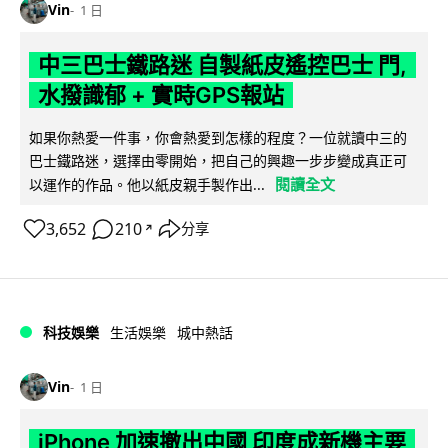
Vin
1 日
中三巴士鐵路迷 自製紙皮遙控巴士 門,
水撥識郁 + 實時GPS報站
如果你熱愛一件事，你會熱愛到怎樣的程度？一位就讀中三的
巴士鐵路迷，選擇由零開始，把自己的興趣一步步變成真正可
閱讀全文
以運作的作品。他以紙皮親手製作出...
3,652
210
分享
↗
科技娛樂
生活娛樂
城中熱話
Vin
1 日
iPhone 加速撤出中國 印度成新機主要