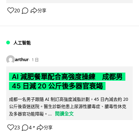
20
分享
人工智能
arthur
1 日
AI 減肥餐單配合高強度操練 成都男
45 日減 20 公斤後多器官衰竭
成都一名男子跟隨 AI 制訂高強度減脂計劃，45 日內減去約 20
公斤後昏迷送院。醫生診斷他患上尿源性膿毒症、膿毒性休克
閱讀全文
及多器官功能障礙。...
23
4
分享
↗