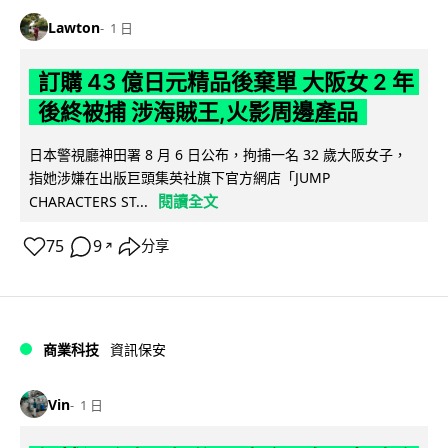
Lawton
1 日
訂購 43 億日元精品後棄單 大阪女 2 年
後終被捕 涉海賊王,火影周邊產品
日本警視廳神田署 8 月 6 日公布，拘捕一名 32 歲大阪女子，
指她涉嫌在出版巨頭集英社旗下官方網店「JUMP
閱讀全文
CHARACTERS ST...
75
9
分享
↗
商業科技
資訊保安
Vin
1 日