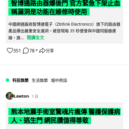
智博通路由器爆後門 官方緊急下架止血
稱漏洞是功能在維修時使用
中國網通廠商智博通電子（Zbtlink Electronics）旗下的路由器
產品爆出嚴重安全漏洞，被發現每 35 秒便會與中國伺服器連
閱讀全文
線，旗...
351
78
分享
↗
科技娛樂
生活娛樂
城中熱話
Lawton
1 日
熊本地震手術室驚魂片瘋傳 醫護保護病
人、逃生門 網民讚值得尊敬