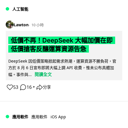
人工智能
Lawton
10 小時
低價不再！DeepSeek 大幅加價在即
低價搶客反釀運算資源告急
DeepSeek 因低價策略掀起需求熱潮，運算資源不勝負荷，官
方於 8 月 6 日宣布即將大幅上調 API 收費，惟未公布具體加
閱讀全文
幅。事件與...
53
16
分享
↗
iOS App
應用軟件
應用軟件