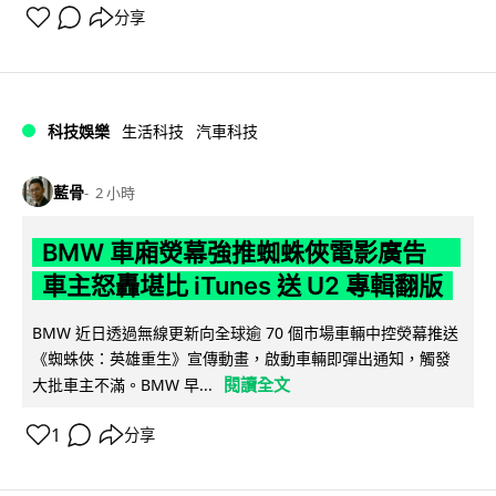
分享
科技娛樂
生活科技
汽車科技
藍骨
2 小時
BMW 車廂熒幕強推蜘蛛俠電影廣告
車主怒轟堪比 iTunes 送 U2 專輯翻版
BMW 近日透過無線更新向全球逾 70 個市場車輛中控熒幕推送
《蜘蛛俠：英雄重生》宣傳動畫，啟動車輛即彈出通知，觸發
閱讀全文
大批車主不滿。BMW 早...
1
分享