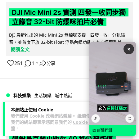
DJI Mic Mini 2s 實測 四發一收同步獨
立錄音 32-bit 防爆咪拍片必備
DJI 最新推出的 Mic Mini 2s 無線咪支援「四發一收」分軌錄
音，並首度下放 32-bit Float 浮點內錄功能。本文經實測其...
×
閱讀全文
251
1
分享
↗
科技娛樂
生活娛樂
城中熱話
本網站正使用 Cookie
Lawton
2 日
我們使用 Cookie 改善網站體驗。 繼續使用
🎵
⛶
我們的網站即表示您同意我們的
Cookie 政
澤連斯基怒斥俄軍「人肉狩獵」 無人機
策
。
📖 詳細評測
→
追殺烏克蘭小販近 40 秒仍被炸傷