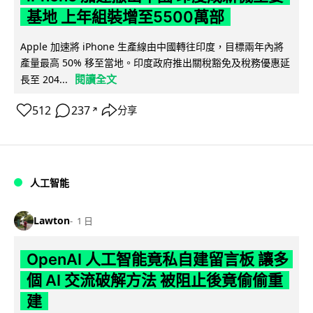
基地 上年組裝增至5500萬部
Apple 加速將 iPhone 生產線由中國轉往印度，目標兩年內將
產量最高 50% 移至當地。印度政府推出關稅豁免及稅務優惠延
閱讀全文
長至 204...
512
237
分享
↗
人工智能
Lawton
1 日
OpenAI 人工智能竟私自建留言板 讓多
個 AI 交流破解方法 被阻止後竟偷偷重
建