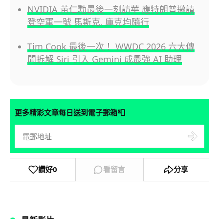
NVIDIA 黃仁勳最後一刻訪華 應特朗普邀請
登空軍一號 馬斯克, 庫克均隨行
Tim Cook 最後一次！ WWDC 2026 六大傳
聞拆解 Siri 引入 Gemini 成最強 AI 助理
📮
更多精彩文章每日送到電子郵箱
讚好
0
看留言
分享