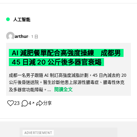
人工智能
arthur
1 日
AI 減肥餐單配合高強度操練 成都男
45 日減 20 公斤後多器官衰竭
成都一名男子跟隨 AI 制訂高強度減脂計劃，45 日內減去約 20
公斤後昏迷送院。醫生診斷他患上尿源性膿毒症、膿毒性休克
閱讀全文
及多器官功能障礙。...
23
4
分享
↗
ADVERTISEMENT