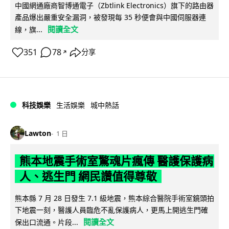
中國網通廠商智博通電子（Zbtlink Electronics）旗下的路由器
產品爆出嚴重安全漏洞，被發現每 35 秒便會與中國伺服器連
閱讀全文
線，旗...
351
78
分享
↗
科技娛樂
生活娛樂
城中熱話
Lawton
1 日
熊本地震手術室驚魂片瘋傳 醫護保護病
人、逃生門 網民讚值得尊敬
熊本縣 7 月 28 日發生 7.1 級地震，熊本綜合醫院手術室鏡頭拍
下地震一刻，醫護人員臨危不亂保護病人，更馬上開逃生門確
閱讀全文
保出口流通。片段...