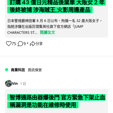
訂購 43 億日元精品後棄單 大阪女 2 年
後終被捕 涉海賊王,火影周邊產品
日本警視廳神田署 8 月 6 日公布，拘捕一名 32 歲大阪女子，
指她涉嫌在出版巨頭集英社旗下官方網店「JUMP
閱讀全文
CHARACTERS ST...
75
9
分享
↗
商業科技
資訊保安
Vin
1 日
智博通路由器爆後門 官方緊急下架止血
稱漏洞是功能在維修時使用