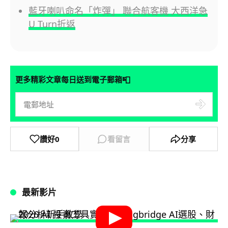
藍牙喇叭命名「炸彈」 聯合航客機 大西洋急
U Turn折返
📮
更多精彩文章每日送到電子郵箱
讚好
0
看留言
分享
最新影片