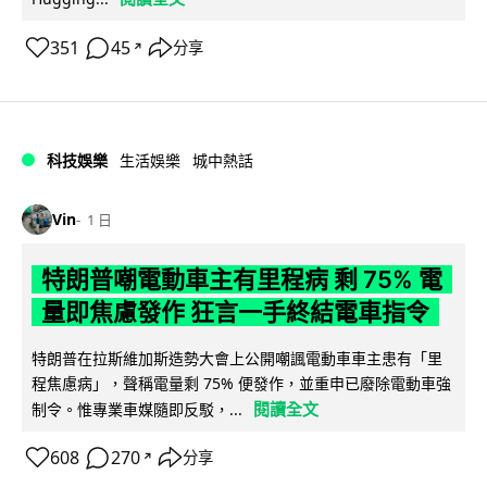
351
45
分享
↗
科技娛樂
生活娛樂
城中熱話
Vin
1 日
特朗普嘲電動車主有里程病 剩 75% 電
量即焦慮發作 狂言一手終結電車指令
特朗普在拉斯維加斯造勢大會上公開嘲諷電動車車主患有「里
程焦慮病」，聲稱電量剩 75% 便發作，並重申已廢除電動車強
閱讀全文
制令。惟專業車媒隨即反駁，...
608
270
分享
↗