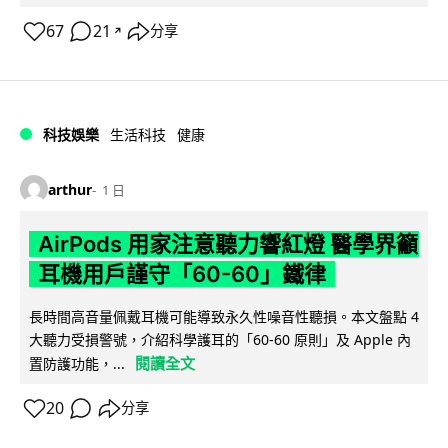
67
21
分享
↗
科技娛樂
生活科技
健康
arthur
1 日
AirPods 用家注意聽力響紅燈 醫學界籲
耳機用戶謹守「60-60」鐵律
長時間高音量佩戴耳機可能導致永久性噪音性聽損。本文盤點 4
大聽力受損警號，介紹科學護耳的「60-60 原則」及 Apple 內
閱讀全文
置防護功能，...
20
分享