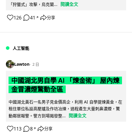
閱讀全文
「狩獵式」攻擊，烏克蘭...
126
41
分享
↗
人工智能
Lawton
2 日
中國湖北男自學 AI 「煉金術」 屋內煉
金冒濃煙驚動全區
中國湖北黃石一名男子見金價高企，利用 AI 自學提煉黃金，在
租住單位私設高壓爐及作坊冶煉，過程產生大量刺鼻濃煙，驚
閱讀全文
動鄰居報警。警方到場揭發整...
113
8
分享
↗