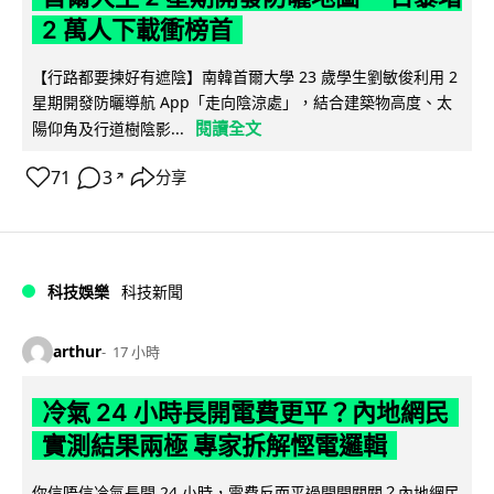
2 萬人下載衝榜首
【行路都要揀好有遮陰】南韓首爾大學 23 歲學生劉敏俊利用 2
星期開發防曬導航 App「走向陰涼處」，結合建築物高度、太
閱讀全文
陽仰角及行道樹陰影...
71
3
分享
↗
科技娛樂
科技新聞
arthur
17 小時
冷氣 24 小時長開電費更平？內地網民
實測結果兩極 專家拆解慳電邏輯
你信唔信冷氣長開 24 小時，電費反而平過開開關關？內地網民