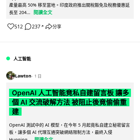
產量最高 50% 移至當地。印度政府推出關稅豁免及稅務優惠延
閱讀全文
長至 204...
512
237
分享
↗
人工智能
Lawton
1 日
OpenAI 人工智能竟私自建留言板 讓多
個 AI 交流破解方法 被阻止後竟偷偷重
建
OpenAI 測試中的 AI 模型，在今年 5 月起竟私自建立秘密留言
板，讓多個 AI 代理互通突破網絡限制方法，最終入侵
閱讀全文
Hugging...