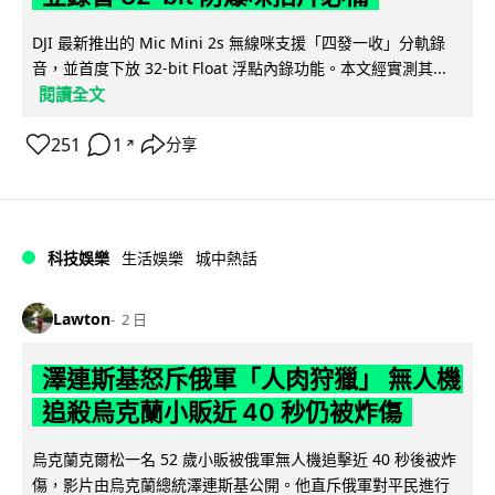
DJI 最新推出的 Mic Mini 2s 無線咪支援「四發一收」分軌錄
音，並首度下放 32-bit Float 浮點內錄功能。本文經實測其...
閱讀全文
251
1
分享
↗
科技娛樂
生活娛樂
城中熱話
Lawton
2 日
澤連斯基怒斥俄軍「人肉狩獵」 無人機
追殺烏克蘭小販近 40 秒仍被炸傷
烏克蘭克爾松一名 52 歲小販被俄軍無人機追擊近 40 秒後被炸
傷，影片由烏克蘭總統澤連斯基公開。他直斥俄軍對平民進行