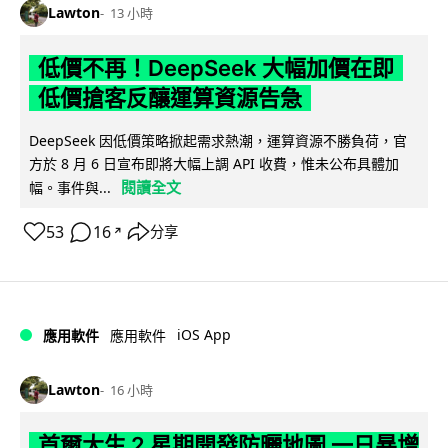
Lawton
13 小時
低價不再！DeepSeek 大幅加價在即
低價搶客反釀運算資源告急
DeepSeek 因低價策略掀起需求熱潮，運算資源不勝負荷，官
方於 8 月 6 日宣布即將大幅上調 API 收費，惟未公布具體加
閱讀全文
幅。事件與...
53
16
分享
↗
iOS App
應用軟件
應用軟件
Lawton
16 小時
首爾大生 2 星期開發防曬地圖 一日暴增