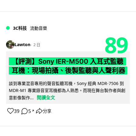
3C科技
流動音樂
89
Lawton
2 日
【評測】Sony IER-M500 入耳式監聽
耳機：現場拍攝、後製監聽與人聲利器
談到專業混音專用的聲音監聽耳機，Sony 經典 MDR-7506 到
MDR-M1 專業錄音室耳機都為人熟悉。而現在舞台製作者與創
閱讀全文
意影像製作...
39
5
分享
↗