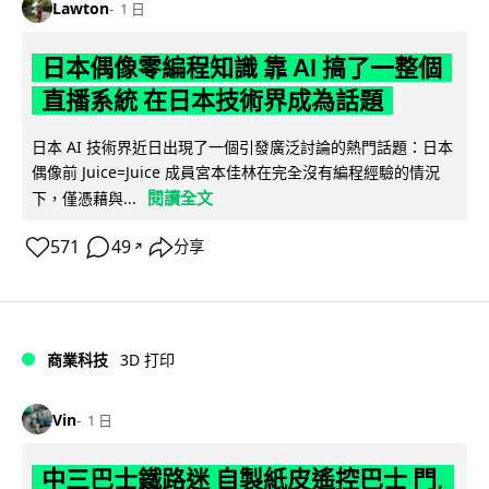
Lawton
1 日
日本偶像零編程知識 靠 AI 搞了一整個
直播系統 在日本技術界成為話題
日本 AI 技術界近日出現了一個引發廣泛討論的熱門話題：日本
偶像前 Juice=Juice 成員宮本佳林在完全沒有編程經驗的情況
閱讀全文
下，僅憑藉與...
571
49
分享
↗
商業科技
3D 打印
Vin
1 日
中三巴士鐵路迷 自製紙皮遙控巴士 門,