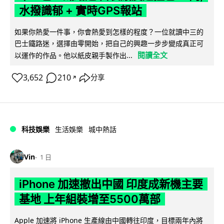
水撥識郁 + 實時GPS報站
如果你熱愛一件事，你會熱愛到怎樣的程度？一位就讀中三的
巴士鐵路迷，選擇由零開始，把自己的興趣一步步變成真正可
閱讀全文
以運作的作品。他以紙皮親手製作出...
3,652
210
分享
↗
科技娛樂
生活娛樂
城中熱話
Vin
1 日
iPhone 加速撤出中國 印度成新機主要
基地 上年組裝增至5500萬部
Apple 加速將 iPhone 生產線由中國轉往印度，目標兩年內將