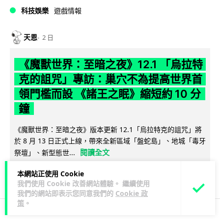
科技娛樂
遊戲情報
天恩
2 日
《魔獸世界：至暗之夜》12.1 「烏拉特
克的詛咒」專訪：巢穴不為提高世界首
領門檻而設 《諸王之眠》縮短約 10 分
鐘
《魔獸世界：至暗之夜》版本更新 12.1「烏拉特克的詛咒」將
於 8 月 13 日正式上線，帶來全新區域「盤蛇島」、地城「毒牙
閱讀全文
祭壇」、新型態世...
本網站正使用 Cookie
116
分享
我們使用 Cookie 改善網站體驗。 繼續使用
我們的網站即表示您同意我們的
Cookie 政
策
。