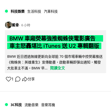
科技娛樂
生活科技
汽車科技
藍骨
6 小時
BMW 車廂熒幕強推蜘蛛俠電影廣告
車主怒轟堪比 iTunes 送 U2 專輯翻版
BMW 近日透過無線更新向全球逾 70 個市場車輛中控熒幕推送
《蜘蛛俠：英雄重生》宣傳動畫，啟動車輛即彈出通知，觸發
閱讀全文
大批車主不滿。BMW 早...
1
分享
3C科技
流動音樂
音樂耳機