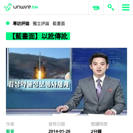
WWDC 2026
GenAI 與雲端科技專區
ERP 與商業 AI
【藍畫面】以訛傳訛
專訪評論
獨立評論
藍畫面
【藍畫面】以訛傳訛
作者
發佈日期
閱讀時間
2014-01-26
藍骨
2分鐘