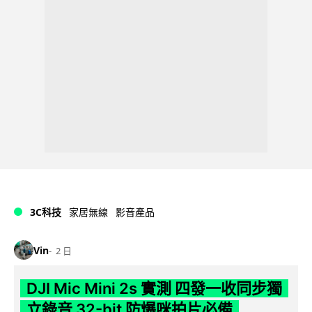
3C科技
家居無線
影音產品
Vin
2 日
DJI Mic Mini 2s 實測 四發一收同步獨
立錄音 32-bit 防爆咪拍片必備