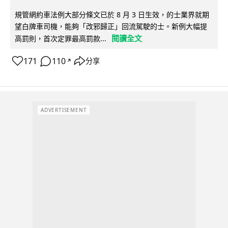
規管網約車法例大部分條文已於 8 月 3 日生效，的士業界就期
望白牌車司機，能夠「改邪歸正」回流駕駛的士。新例大幅提
閱讀全文
高罰則，首次定罪最高罰款...
171
110
分享
↗
ADVERTISEMENT