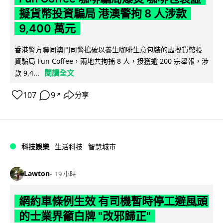
擬貨幣投資騙局 港澳警拘 8 人涉款
9,400 萬元
香港警方聯同澳門司警搗破以養生咖啡生意包裝的虛擬貨幣投
資騙局 Fun Coffee，兩地共拘捕 8 人，接獲逾 200 宗舉報，涉
閱讀全文
款 9,4...
107
9
分享
↗
科技娛樂
生活科技
智慧城市
Lawton
19 小時
網約車條例生效 有司機暫時停工避風頭
的士業界籲白牌 "改邪歸正"