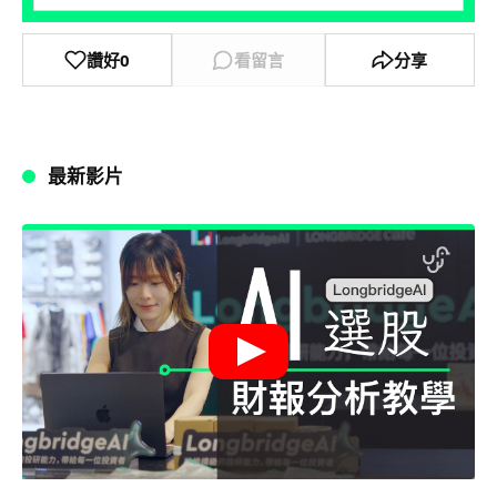
讚好
0
看留言
分享
最新影片