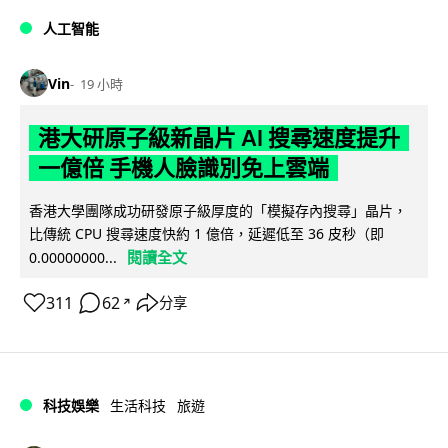
人工智能
Vin
19 小時
港大研原子級新晶片 AI 搜尋速度提升
一億倍 手機人臉識別免上雲端
香港大學團隊成功研發原子級厚度的「模擬存內搜尋」晶片，
比傳統 CPU 搜尋速度快約 1 億倍，延遲低至 36 皮秒（即
閱讀全文
0.00000000...
311
62
分享
↗
科技娛樂
生活科技
旅遊