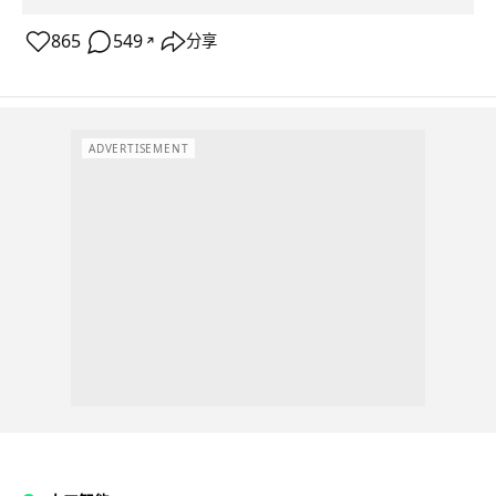
865
549
分享
↗
ADVERTISEMENT