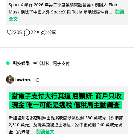
SpaceX 舉行 2026 年第二季度業績電話會議，創辦人 Elon
閱讀
Musk 稱除了中國之外 SpaceX 與 Tesla 是地球硬件實...
全文
205
22
分享
↗
科技娛樂
生活科技
電子支付
Lawton
1 日
當電子支付大行其道 屈穎妍: 商戶只收
現金 唯一可能是逃稅 倡稅局主動調查
新加坡知名粥店明輝田雞粥老闆涉逃稅逾 380 萬坡元（約港幣
2,310 萬元）及洗黑錢被控上法庭，家中更藏逾 240 萬坡元現
閱讀全文
金（約港幣...