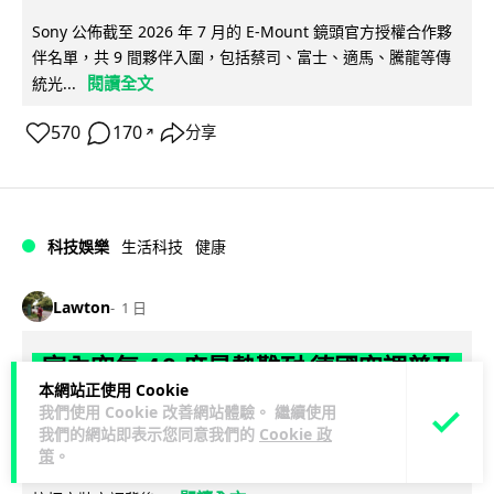
Sony 公佈截至 2026 年 7 月的 E-Mount 鏡頭官方授權合作夥
伴名單，共 9 間夥伴入圍，包括蔡司、富士、適馬、騰龍等傳
閱讀全文
統光...
570
170
分享
↗
科技娛樂
生活科技
健康
Lawton
1 日
室內空氣 40 度暑熱難耐 德國空調普及
本網站正使用 Cookie
率僅 3% 大眾繼續忍的最大原因
我們使用 Cookie 改善網站體驗。 繼續使用
我們的網站即表示您同意我們的
Cookie 政
德國今夏持續熱浪，空調普及率僅 3%，課室溫度逼近 40 度，
策
。
全年因高溫死亡人數已升至約 9,800 人。德國及鄰國法國長期