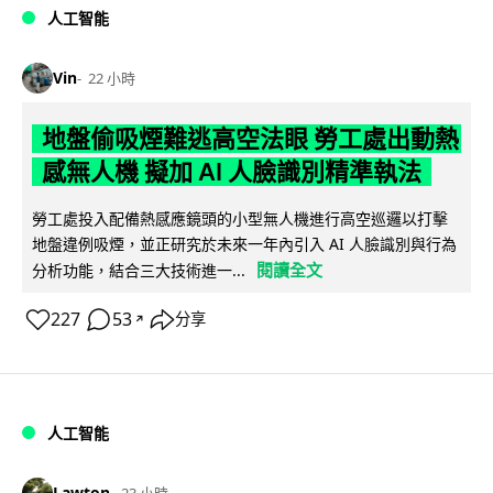
人工智能
Vin
22 小時
地盤偷吸煙難逃高空法眼 勞工處出動熱
感無人機 擬加 AI 人臉識別精準執法
勞工處投入配備熱感應鏡頭的小型無人機進行高空巡邏以打擊
地盤違例吸煙，並正研究於未來一年內引入 AI 人臉識別與行為
閱讀全文
分析功能，結合三大技術進一...
227
53
分享
↗
人工智能
Lawton