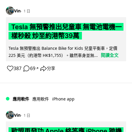
Vin
1 日
Tesla 無預警推出兒童車 無電池電機一
樣秒殺 炒至約港幣39萬
Tesla 無預警推出 Balance Bike for Kids 兒童平衡車，定價
閱讀全文
225 美元（約港幣 HK$1,755）。雖然車身並無...
387
69
分享
↗
iPhone app
應用軟件
應用軟件
Vin
1 日
歐盟再發功 Apple 終答應 iPhone 跨機