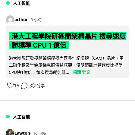
人工智能
arthur
3 小時
港大工程學院研極簡架構晶片 搜尋速度
勝標準 CPU 1 億倍
港大團隊研發極簡架構模擬內容尋址記憶體（CAM）晶片，用
二硫化鉬及半金屬銻克服傳輸瓶頸，漢明距離計算速度比標準
閱讀全文
CPU快1億倍，每次搜尋耗能低...
15
分享
人工智能
Lawton
16 小時