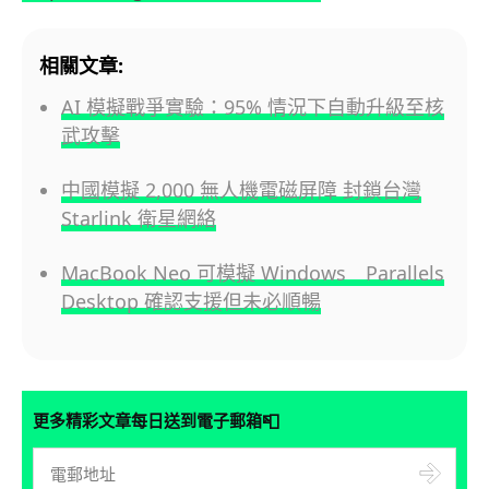
相關文章:
AI 模擬戰爭實驗：95% 情況下自動升級至核
武攻擊
中國模擬 2,000 無人機電磁屏障 封鎖台灣
Starlink 衛星網絡
MacBook Neo 可模擬 Windows Parallels
Desktop 確認支援但未必順暢
📮
更多精彩文章每日送到電子郵箱