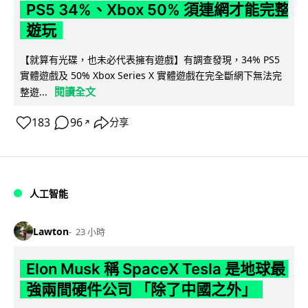
PS5 34%、Xbox 50% 須連網才能完整
遊玩
【就算有光碟，也未必代表擁有遊戲】有調查發現，34% PS5
實體遊戲及 50% Xbox Series X 實體遊戲在完全斷網下無法完
閱讀全文
整遊...
183
96
分享
↗
人工智能
Lawton
23 小時
Elon Musk 稱 SpaceX Tesla 是地球最
強兩間硬件公司 「除了中國之外」