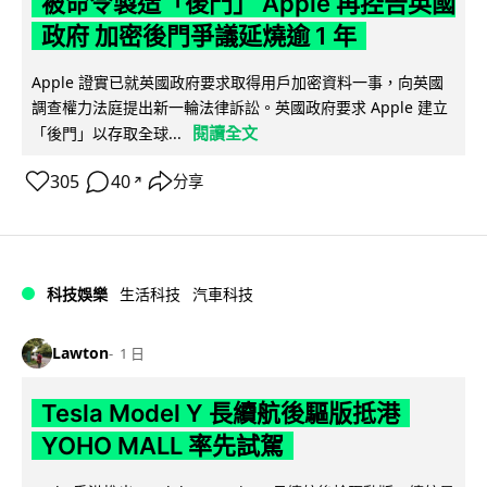
被命令製造「後門」 Apple 再控告英國
政府 加密後門爭議延燒逾 1 年
Apple 證實已就英國政府要求取得用戶加密資料一事，向英國
調查權力法庭提出新一輪法律訴訟。英國政府要求 Apple 建立
閱讀全文
「後門」以存取全球...
305
40
分享
↗
科技娛樂
生活科技
汽車科技
Lawton
1 日
Tesla Model Y 長續航後驅版抵港
YOHO MALL 率先試駕