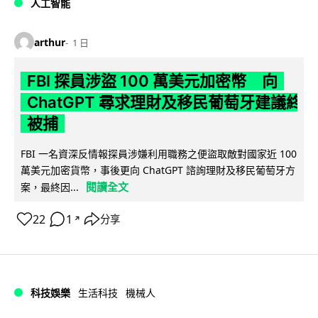
人工智能
arthur
1 日
FBI 探員涉盜 100 萬美元加密幣 向
ChatGPT 尋求理財及移民葡萄牙建議終
被捕
FBI 一名資深反情報探員涉嫌利用職務之便盜取敵對國家近 100
萬美元加密貨幣，事後更向 ChatGPT 諮詢理財及移民葡萄牙方
閱讀全文
案，最終因...
22
1
分享
↗
科技娛樂
生活科技
機械人