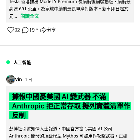
Tesla 香港推出 Model Y Premium 長續航後輪驅動版，續航最
高達 691 公里，為家族中續航最長單摩打版本。新車即日起於
閱讀全文
元...
92
19
分享
↗
人工智能
Vin
1 日
據報中國憂美國 AI 變武器 不滿
Anthropic 拒正常存取 擬列實體清單作
反制
彭博社引述知情人士報道，中國官方擔心美國 AI 公司
Anthropic 開發的頂級模型 Mythos 可被用作攻擊武器，正研