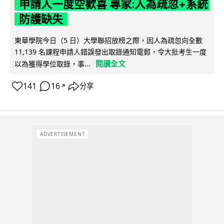
申請人一度空歡喜 專家:人為疏忽+系統
防護缺失
東華學院今日（5 日）大學聯招放榜之際，因人為疏忽向全數
11,139 名課程申請人錯誤發出取錄通知電郵，令大批考生一度
閱讀全文
以為獲得學位取錄，事...
141
16
分享
↗
ADVERTISEMENT