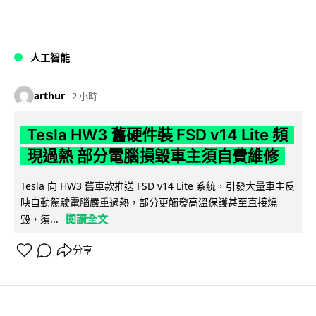
人工智能
arthur
2 小時
Tesla HW3 舊硬件裝 FSD v14 Lite 頻
現過熱 部分電腦損毀車主須自費維修
Tesla 向 HW3 舊車款推送 FSD v14 Lite 系統，引發大量車主反
映自動駕駛電腦嚴重過熱，部分更觸發高溫保護甚至直接燒
閱讀全文
毀，須...
分享