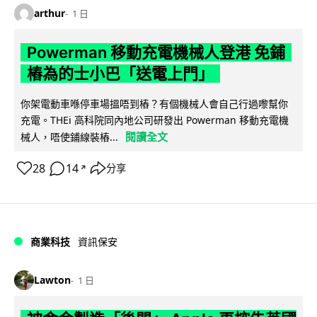
arthur
1 日
Powerman 移動充電機械人登港 免鋪
樁為的士小巴「送電上門」
你架電動車喺停車場搵唔到樁？有個機械人會自己行過嚟幫你
充電。THEi 高科院同內地公司研發出 Powerman 移動充電機
閱讀全文
械人，唔使鋪線裝樁...
28
14
分享
↗
商業科技
資訊保安
Lawton
1 日