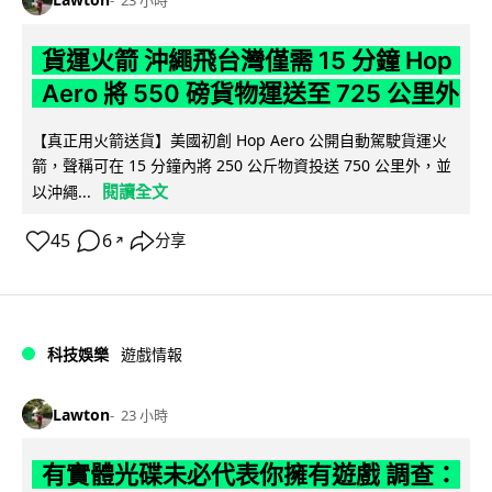
23 小時
貨運火箭 沖繩飛台灣僅需 15 分鐘 Hop
Aero 將 550 磅貨物運送至 725 公里外
【真正用火箭送貨】美國初創 Hop Aero 公開自動駕駛貨運火
箭，聲稱可在 15 分鐘內將 250 公斤物資投送 750 公里外，並
閱讀全文
以沖繩...
45
6
分享
↗
科技娛樂
遊戲情報
Lawton
23 小時
有實體光碟未必代表你擁有遊戲 調查：