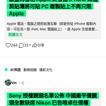
剪貼簿將可貼 PC 複製貼上不再只限
Apple
Apple 電話、電腦之間剪貼簿互聯（即是你從 iPhone 複製內
容，可在另一部 iPad, Mac 電腦貼上），是 Apple 生態重要...
閱讀全文
244
33
分享
↗
3C科技
數碼相機
攝影文化
Vin
1 日
Sony 授權鏡頭名單公佈 中國廠平價鏡
頭全數缺席 Nikon 已告唯卓仕侵權