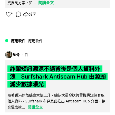
閱讀全文
究反制方案。知...
1
分享
應用軟件
應用軟件
藍骨
1 日
詐騙短訊源源不絕背後是個人資料外
洩 Surfshark Antiscam Hub 由源頭
減少數據曝光
隨著香港釣魚騙案大幅上升，騙徒大量發送假冒機構短訊套取
個人資料。Surfshark 有見及此推出 Antiscam Hub 介面，整
閱讀全文
合電郵遮...