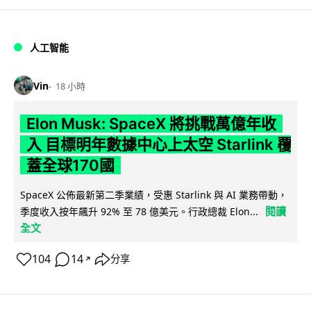
人工智能
Vin
18 小時
Elon Musk: SpaceX 將挑戰萬億年收
入 目標明年數據中心上太空 Starlink 覆
蓋全球170國
SpaceX 公佈最新第二季業績，受惠 Starlink 與 AI 業務帶動，
閱讀
季度收入按年飆升 92% 至 78 億美元。行政總裁 Elon...
全文
104
14
分享
↗