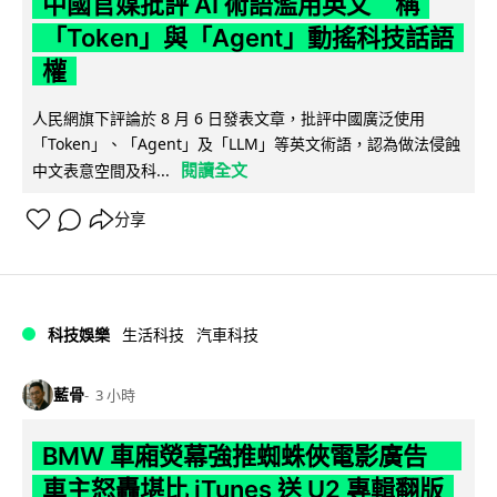
中國官媒批評 AI 術語濫用英文 稱
「Token」與「Agent」動搖科技話語
權
人民網旗下評論於 8 月 6 日發表文章，批評中國廣泛使用
「Token」、「Agent」及「LLM」等英文術語，認為做法侵蝕
閱讀全文
中文表意空間及科...
分享
科技娛樂
生活科技
汽車科技
藍骨
3 小時
BMW 車廂熒幕強推蜘蛛俠電影廣告
車主怒轟堪比 iTunes 送 U2 專輯翻版