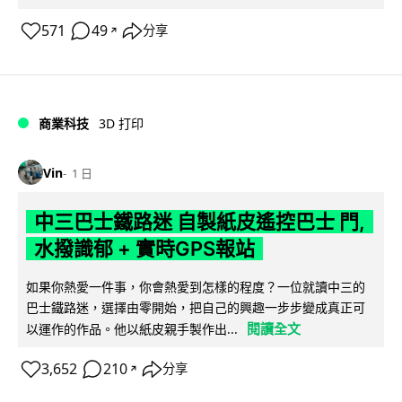
571
49
分享
↗
商業科技
3D 打印
Vin
1 日
中三巴士鐵路迷 自製紙皮遙控巴士 門,
水撥識郁 + 實時GPS報站
如果你熱愛一件事，你會熱愛到怎樣的程度？一位就讀中三的
巴士鐵路迷，選擇由零開始，把自己的興趣一步步變成真正可
閱讀全文
以運作的作品。他以紙皮親手製作出...
3,652
210
分享
↗