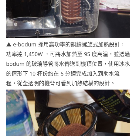
▲ e-bodum 採用高功率的銅鑄螺旋式加熱設計，
功率達 1,450W ，可將水加熱至 95 度高溫，並透過
bodum 的玻璃導管將水傳送到機頂位置，使用冰水
的情形下 10 杯份約在 6 分鐘完成加入到助水流
程，從全透明的機背可看到加熱結構的設計。