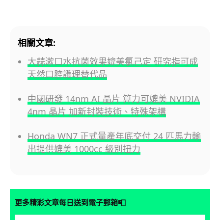
相關文章:
大蒜漱口水抗菌效果媲美氯己定 研究指可成
天然口腔護理替代品
中國研發 14nm AI 晶片 算力可媲美 NVIDIA
4nm 晶片 加新封裝技術、特殊架構
Honda WN7 正式量產年底交付 24 匹馬力輸
出提供媲美 1000cc 級別扭力
📮
更多精彩文章每日送到電子郵箱