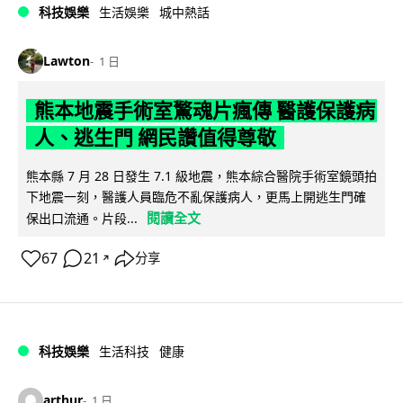
科技娛樂
生活娛樂
城中熱話
Lawton
1 日
熊本地震手術室驚魂片瘋傳 醫護保護病
人、逃生門 網民讚值得尊敬
熊本縣 7 月 28 日發生 7.1 級地震，熊本綜合醫院手術室鏡頭拍
下地震一刻，醫護人員臨危不亂保護病人，更馬上開逃生門確
閱讀全文
保出口流通。片段...
67
21
分享
↗
科技娛樂
生活科技
健康
arthur
1 日