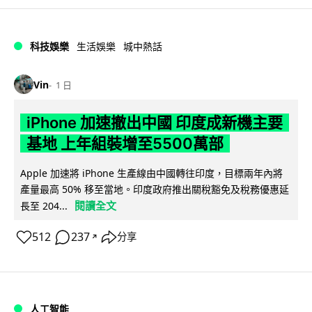
科技娛樂
生活娛樂
城中熱話
Vin
1 日
iPhone 加速撤出中國 印度成新機主要
基地 上年組裝增至5500萬部
Apple 加速將 iPhone 生產線由中國轉往印度，目標兩年內將
產量最高 50% 移至當地。印度政府推出關稅豁免及稅務優惠延
閱讀全文
長至 204...
512
237
分享
↗
人工智能