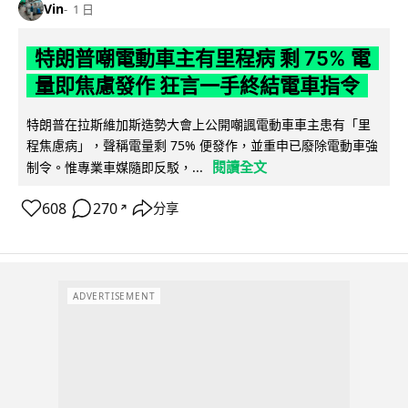
Vin
1 日
特朗普嘲電動車主有里程病 剩 75% 電
量即焦慮發作 狂言一手終結電車指令
特朗普在拉斯維加斯造勢大會上公開嘲諷電動車車主患有「里
程焦慮病」，聲稱電量剩 75% 便發作，並重申已廢除電動車強
閱讀全文
制令。惟專業車媒隨即反駁，...
608
270
分享
↗
ADVERTISEMENT