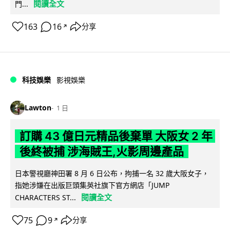
閱讀全文
門...
163
16
分享
↗
科技娛樂
影視娛樂
Lawton
1 日
訂購 43 億日元精品後棄單 大阪女 2 年
後終被捕 涉海賊王,火影周邊產品
日本警視廳神田署 8 月 6 日公布，拘捕一名 32 歲大阪女子，
指她涉嫌在出版巨頭集英社旗下官方網店「JUMP
閱讀全文
CHARACTERS ST...
75
9
分享
↗