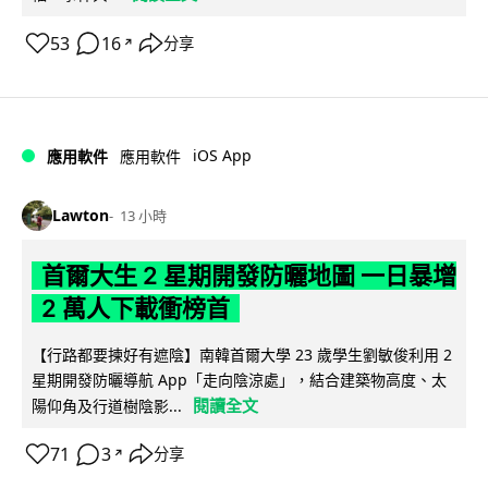
53
16
分享
↗
iOS App
應用軟件
應用軟件
Lawton
13 小時
首爾大生 2 星期開發防曬地圖 一日暴增
2 萬人下載衝榜首
【行路都要揀好有遮陰】南韓首爾大學 23 歲學生劉敏俊利用 2
星期開發防曬導航 App「走向陰涼處」，結合建築物高度、太
閱讀全文
陽仰角及行道樹陰影...
71
3
分享
↗