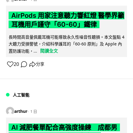
AirPods 用家注意聽力響紅燈 醫學界籲
耳機用戶謹守「60-60」鐵律
長時間高音量佩戴耳機可能導致永久性噪音性聽損。本文盤點 4
大聽力受損警號，介紹科學護耳的「60-60 原則」及 Apple 內
閱讀全文
置防護功能，...
20
分享
人工智能
arthur
1 日
AI 減肥餐單配合高強度操練 成都男