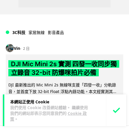
3C科技
家居無線
影音產品
Vin
2 日
DJI Mic Mini 2s 實測 四發一收同步獨
立錄音 32-bit 防爆咪拍片必備
DJI 最新推出的 Mic Mini 2s 無線咪支援「四發一收」分軌錄
音，並首度下放 32-bit Float 浮點內錄功能。本文經實測其...
閱讀全文
本網站正使用 Cookie
我們使用 Cookie 改善網站體驗。 繼續使用
251
1
分享
↗
我們的網站即表示您同意我們的
Cookie 政
策
。