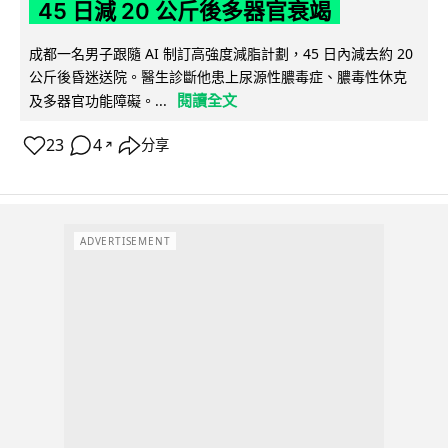
45 日減 20 公斤後多器官衰竭
成都一名男子跟隨 AI 制訂高強度減脂計劃，45 日內減去約 20
公斤後昏迷送院。醫生診斷他患上尿源性膿毒症、膿毒性休克
閱讀全文
及多器官功能障礙。...
23
4
分享
↗
ADVERTISEMENT